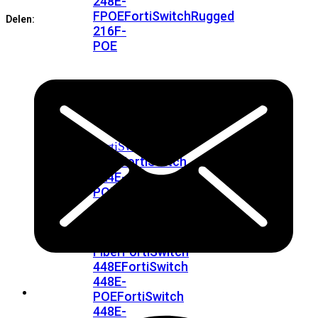
248E-
aantal
FPOE
FortiSwitchRugged
Delen:
216F-
POE
FortiSwitch
400
Series
FortiSwitch
FortiSwitch
424E
424E-
POE
FortiSwitch
424E-
FPOE
FortiSwitch
424E-
Fiber
FortiSwitch
448E
FortiSwitch
448E-
POE
FortiSwitch
448E-