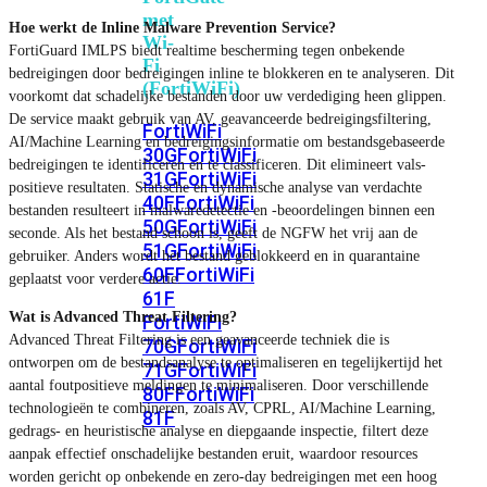
met
Hoe werkt de Inline Malware Prevention Service?
Wi-
FortiGuard IMLPS biedt realtime bescherming tegen onbekende
Fi
bedreigingen door bedreigingen inline te blokkeren en te analyseren. Dit
(FortiWiFi)
voorkomt dat schadelijke bestanden door uw verdediging heen glippen.
De service maakt gebruik van AV, geavanceerde bedreigingsfiltering,
FortiWiFi
AI/Machine Learning en bedreigingsinformatie om bestandsgebaseerde
30G
FortiWiFi
bedreigingen te identificeren en te classificeren. Dit elimineert vals-
31G
FortiWiFi
positieve resultaten. Statische en dynamische analyse van verdachte
40F
FortiWiFi
bestanden resulteert in malwaredetectie en -beoordelingen binnen een
50G
FortiWiFi
seconde. Als het bestand schoon is, geeft de NGFW het vrij aan de
51G
FortiWiFi
gebruiker. Anders wordt het bestand geblokkeerd en in quarantaine
60F
FortiWiFi
geplaatst voor verdere actie.
61F
Wat is Advanced Threat Filtering?
FortiWiFi
Advanced Threat Filtering is een geavanceerde techniek die is
70G
FortiWiFi
ontworpen om de bestandsanalyse te optimaliseren en tegelijkertijd het
71G
FortiWiFi
aantal foutpositieve meldingen te minimaliseren. Door verschillende
80F
FortiWiFi
technologieën te combineren, zoals AV, CPRL, AI/Machine Learning,
81F
gedrags- en heuristische analyse en diepgaande inspectie, filtert deze
aanpak effectief onschadelijke bestanden eruit, waardoor resources
worden gericht op onbekende en zero-day bedreigingen met een hoog
Licentie