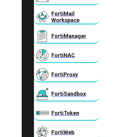
FortiMail
Workspace
FortiManager
FortiNAC
FortiProxy
FortiSandbox
FortiToken
FortiWeb