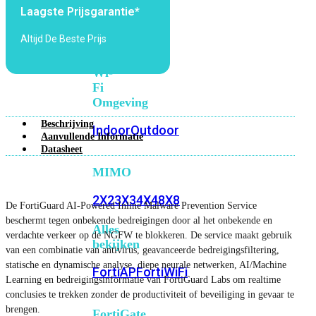
6E
Wi-
Laagste Prijsgarantie*
Fi
Altijd De Beste Prijs
7
Wi-
Fi
Omgeving
Beschrijving
Indoor
Outdoor
Aanvullende Informatie
Datasheet
MIMO
2X2
3X3
4X4
8X8
De FortiGuard AI-Powered Inline Malware Prevention Service
beschermt tegen onbekende bedreigingen door al het onbekende en
Alles
verdachte verkeer op de NGFW te blokkeren. De service maakt gebruik
bekijken
van een combinatie van antivirus, geavanceerde bedreigingsfiltering,
statische en dynamische analyse, diepe neurale netwerken, AI/Machine
FortiAP
FortiWiFi
Learning en bedreigingsinformatie van FortiGuard Labs om realtime
conclusies te trekken zonder de productiviteit of beveiliging in gevaar te
brengen.
FortiGate