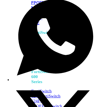
FPOE
FortiSwitch
M426E-
FPOE
FortiSwitchRugged
424F-
POE
FortiSwitch
500
Series
FortiSwitch
548D-
FPOE
FortiSwitch
600
Series
FortiSwitch
624F
FortiSwitch
624F-
FPOE
FortiSwitch