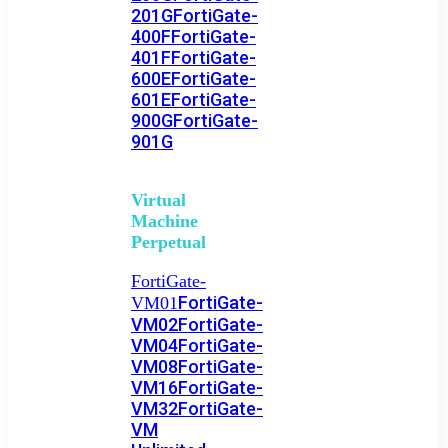
201G
FortiGate-
400F
FortiGate-
401F
FortiGate-
600E
FortiGate-
601E
FortiGate-
900G
FortiGate-
901G
Virtual
Machine
Perpetual
FortiGate-
FortiGate-
VM01
VM02
FortiGate-
VM04
FortiGate-
VM08
FortiGate-
VM16
FortiGate-
VM32
FortiGate-
VM