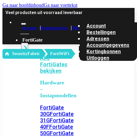
Ga naar hoofdinhoud
Ga naar voettekst
Veel producten uit voorraad leverbaar
Account
Account
Klantenservice
Offerte
Bestellingen
Adressen
FortiGate
Accountgegevens
Kortingbonnen
‎ SecurityFabric
FortiWiFi
Alle
Uitloggen
FortiGates
bekijken
Hardware
–
Instapmodellen
FortiGate
30G
FortiGate
31G
FortiGate
40F
FortiGate
50G
FortiGate