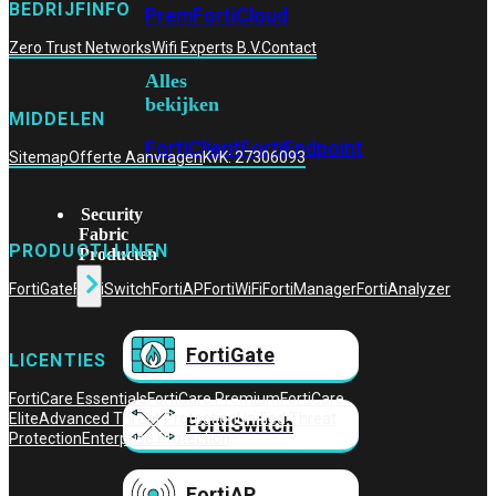
BEDRIJFINFO
Prem
FortiCloud
Zero Trust Networks
Wifi Experts B.V.
Contact
Alles
bekijken
MIDDELEN
FortiClient
FortiEndpoint
Sitemap
Offerte Aanvragen
KvK: 27306093
Security
Fabric
PRODUCTLIJNEN
Producten
FortiGate
FortiSwitch
FortiAP
FortiWiFi
FortiManager
FortiAnalyzer
FortiGate
LICENTIES
FortiCare Essentials
FortiCare Premium
FortiCare
Elite
Advanced Threat Protection
Unified Threat
FortiSwitch
Protection
Enterprise Protection
FortiAP