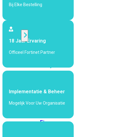
424F-
Bij Elke Bestelling
POE
WiFi
18 Jaar Ervaring
Alle
Access
Officeel Fortinet Partner
Points
bekijken
Wi-
Fi
Generatie
Implementatie & Beheer
Wi-
Mogelijk Voor Uw Organisatie
Fi
5
Wi-
Fi
6
Wi-
Fi