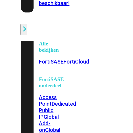
beschikbaar!
Cloud
Alle
bekijken
FortiSASE
FortiCloud
FortiSASE
onderdeel
Access
Point
Dedicated
Public
IP
Global
Add-
on
Global