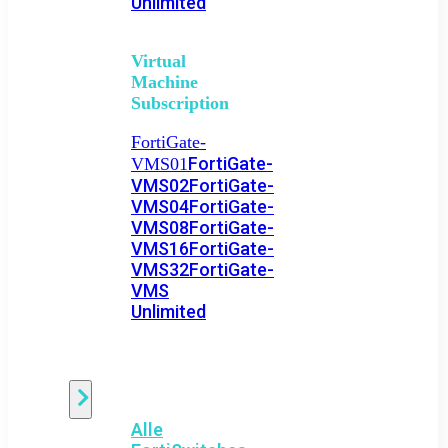
Unlimited
Virtual
Machine
Subscription
FortiGate-
FortiGate-
VMS01
VMS02
FortiGate-
VMS04
FortiGate-
VMS08
FortiGate-
VMS16
FortiGate-
VMS32
FortiGate-
VMS
Unlimited
Switch
Alle