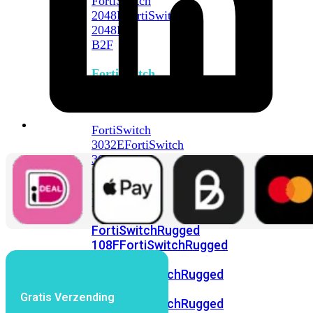
FortiSwitch
2048F
FortiSwitch
2048F-
B2F
FortiSwitch
3000
Series
FortiSwitch
3032E
FortiSwitch
3032G
FortiSwitch
Ruggedized
FortiSwitchRugged
108F
FortiSwitchRugged
112F-
POE
FortiSwitchRugged
216F-
Gratis Verzending
POE
FortiSwitchRugged