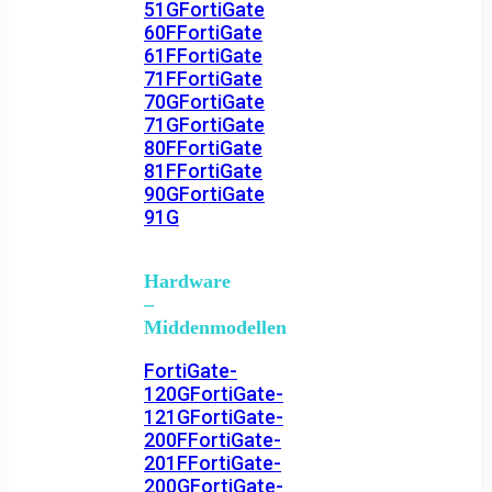
51G
FortiGate
60F
FortiGate
61F
FortiGate
71F
FortiGate
70G
FortiGate
71G
FortiGate
80F
FortiGate
81F
FortiGate
90G
FortiGate
91G
Hardware
–
Middenmodellen
FortiGate-
120G
FortiGate-
121G
FortiGate-
200F
FortiGate-
201F
FortiGate-
200G
FortiGate-