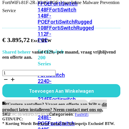
FortiWiFi-81F-2R-3G4G-POE 3 jaar Inline Malware Prevention
FPOE
FortiSwitch
148F
FortiSwitch
Service
148F-
POE
FortiSwitchRugged
108F
FortiSwitchRugged
112F-
€
3.895,72
POE
FortiSwitch
Shared beheer
vanaf €129,- per maand, vraag vrijblijvend
200
een offerte aan.
Series
FortiWiFi-
FortiSwitch
81F-
224D-
2R-
FPOE
FortiSwitch
3G4G-
Toevoegen Aan Winkelwagen
248D
FortiSwitch
POE
3
224E
Fortiswitch
jaar
Grotere aantallen? Vraag een offerte aan.
Wilt u dit
224E-
Inline
product laten installeren? Neem contact met ons op.
POE
FortiSwitch
Malware
SKU:
Categorieën:
FC-10-W81FD-577-02-36
FortiWiFi
248E-
Prevention
GTIN/UPC:
POE
FortiSwitch
Service
* Korting Wordt Berekend Vanaf De Adviesprijs Exclusief BTW.