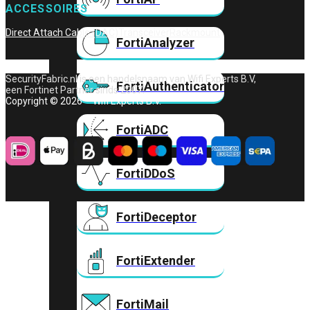
ACCESSOIRES
Direct Attach Cable (DAC)
Transceiver
Rackmount
FortiAnalyzer
SecurityFabric.nl is een handelsnaam van Wifi Experts B.V,
FortiAuthenticator
een Fortinet Partner sinds 2007.
Copyright © 2026 – Wifi Experts B.V.
FortiADC
FortiDDoS
FortiDeceptor
FortiExtender
FortiMail