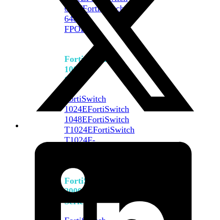
648F
FortiSwitch
648F-
FPOE
FortiSwitch
1000
Series
FortiSwitch
1024E
FortiSwitch
1048E
FortiSwitch
T1024E
FortiSwitch
T1024F-
FPOE
FortiSwitch
1048G
FortiSwitch
2000
Series