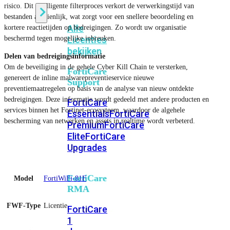
risico. Dit intelligente filterproces verkort de verwerkingstijd van
bestanden aanzienlijk, wat zorgt voor een snellere beoordeling en
Alle
kortere reactietijden op bedreigingen. Zo wordt uw organisatie
beschermd tegen mogelijke inbreuken.
Licenties
bekijken
Delen van bedreigingsinformatie
Om de beveiliging in de gehele Cyber ​​Kill Chain te versterken,
FortiCare
genereert de inline malwarepreventieservice nieuwe
Support
preventiemaatregelen op basis van de analyse van nieuw ontdekte
bedreigingen. Deze informatie wordt gedeeld met andere producten en
FortiCare
services binnen het Fortinet-ecosysteem, waardoor de algehele
Essentials
FortiCare
bescherming van netwerken en assets in realtime wordt verbeterd.
Premium
FortiCare
Elite
FortiCare
Upgrades
FortiCare
Model
FortiWiFi-81F
RMA
FWF-Type
Licentie
FortiCare
1