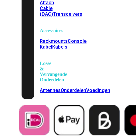
Attach
Cable
(DAC)
Transceivers
Accessoires
Rackmounts
Console
Kabel
Kabels
Losse
&
Vervangende
Onderdelen
Antennes
Onderdelen
Voedingen