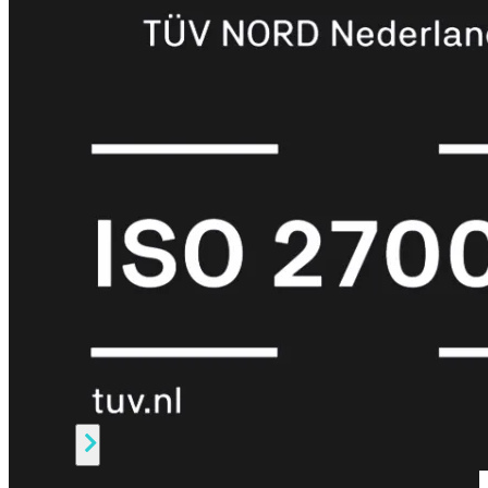
Protection
Enterprise
Protection
SOC
as
a
Service
Alles
bekijken
FortiCare
Security
Bundels
SOC
as
a
Service
Endpoint
Beveiliging