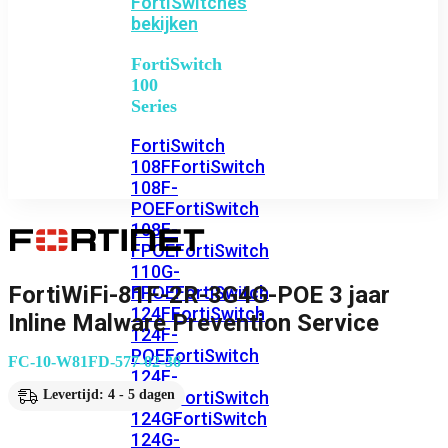
FortiSwitches
bekijken
FortiSwitch
100
Series
FortiSwitch
108F
FortiSwitch
108F-
POE
FortiSwitch
108F-
FPOE
FortiSwitch
110G-
FortiWiFi-81F-2R-3G4G-POE 3 jaar
FPOE
FortiSwitch
124F
FortiSwitch
Inline Malware Prevention Service
124F-
POE
FortiSwitch
FC-10-W81FD-577-02-36
124F-
FPOE
FortiSwitch
Levertijd: 4 - 5 dagen
124G
FortiSwitch
124G-