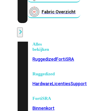
Fabric Overzicht
Industrieel
Alles
bekijken
Ruggedized
FortiSRA
Ruggedized
Hardware
Licenties
Support
FortiSRA
Binnenkort