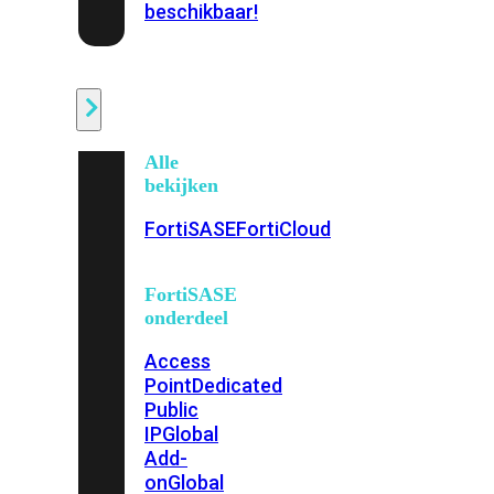
beschikbaar!
Cloud
Alle
bekijken
FortiSASE
FortiCloud
FortiSASE
onderdeel
Access
Point
Dedicated
Public
IP
Global
Add-
on
Global