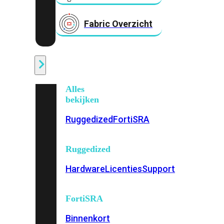
Fabric Overzicht
Industrieel
Alles
bekijken
Ruggedized
FortiSRA
Ruggedized
Hardware
Licenties
Support
FortiSRA
Binnenkort