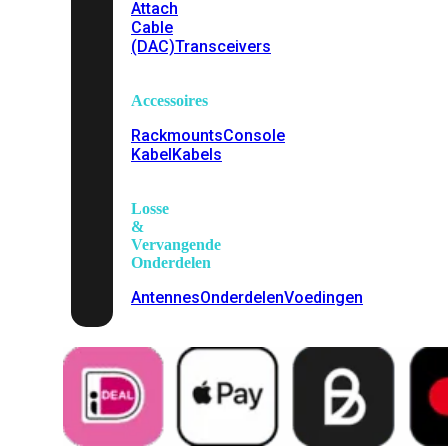
Attach
Cable
(DAC)
Transceivers
Accessoires
Rackmounts
Console
Kabel
Kabels
Losse
&
Vervangende
Onderdelen
Antennes
Onderdelen
Voedingen