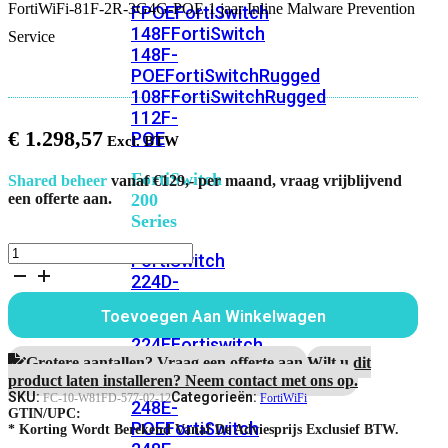
FortiWiFi-81F-2R-3G4G-POE 1 jaar Inline Malware Prevention
FPOE
FortiSwitch
148F
FortiSwitch
Service
148F-
POE
FortiSwitchRugged
108F
FortiSwitchRugged
112F-
€
1.298,57
POE
FortiSwitch
Shared beheer
vanaf €129,- per maand, vraag vrijblijvend
200
een offerte aan.
Series
FortiWiFi-
FortiSwitch
81F-
224D-
2R-
FPOE
FortiSwitch
3G4G-
Toevoegen Aan Winkelwagen
248D
FortiSwitch
POE
1
224E
Fortiswitch
jaar
Grotere aantallen? Vraag een offerte aan.
Wilt u dit
224E-
Inline
product laten installeren? Neem contact met ons op.
POE
FortiSwitch
Malware
SKU:
Categorieën:
FC-10-W81FD-577-02-12
FortiWiFi
248E-
Prevention
GTIN/UPC:
POE
FortiSwitch
Service
* Korting Wordt Berekend Vanaf De Adviesprijs Exclusief BTW.