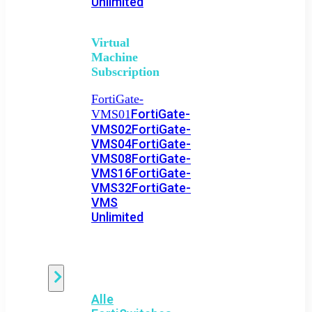
Unlimited
Virtual
Machine
Subscription
FortiGate-
FortiGate-
VMS01
VMS02
FortiGate-
VMS04
FortiGate-
VMS08
FortiGate-
VMS16
FortiGate-
VMS32
FortiGate-
VMS
Unlimited
Switch
Alle