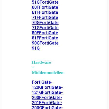
51G
FortiGate
60F
FortiGate
61F
FortiGate
71F
FortiGate
70G
FortiGate
71G
FortiGate
80F
FortiGate
81F
FortiGate
90G
FortiGate
91G
Hardware
–
Middenmodellen
FortiGate-
120G
FortiGate-
121G
FortiGate-
200F
FortiGate-
201F
FortiGate-
200G
FortiGate-