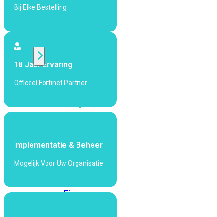
424F-
Bij Elke Bestelling
POE
WiFi
18 Jaar Ervaring
Alle
Access
Officeel Fortinet Partner
Points
bekijken
Wi-
Fi
Generatie
Implementatie & Beheer
Wi-
Mogelijk Voor Uw Organisatie
Fi
5
Wi-
Fi
6
Wi-
Fi