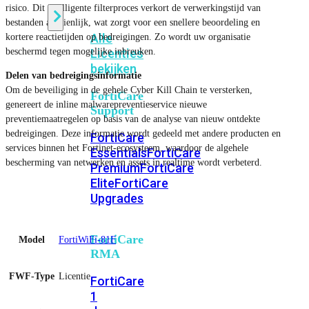
risico. Dit intelligente filterproces verkort de verwerkingstijd van
bestanden aanzienlijk, wat zorgt voor een snellere beoordeling en
Alle
kortere reactietijden op bedreigingen. Zo wordt uw organisatie
beschermd tegen mogelijke inbreuken.
Licenties
bekijken
Delen van bedreigingsinformatie
Om de beveiliging in de gehele Cyber ​​Kill Chain te versterken,
FortiCare
genereert de inline malwarepreventieservice nieuwe
Support
preventiemaatregelen op basis van de analyse van nieuw ontdekte
bedreigingen. Deze informatie wordt gedeeld met andere producten en
FortiCare
services binnen het Fortinet-ecosysteem, waardoor de algehele
Essentials
FortiCare
bescherming van netwerken en assets in realtime wordt verbeterd.
Premium
FortiCare
Elite
FortiCare
Upgrades
FortiCare
Model
FortiWiFi-81F
RMA
FWF-Type
Licentie
FortiCare
1