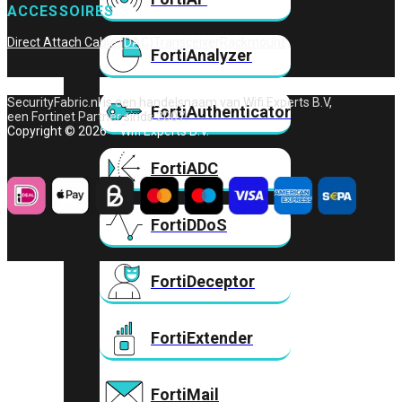
ACCESSOIRES
Direct Attach Cable (DAC)
Transceiver
Rackmount
FortiAnalyzer
SecurityFabric.nl is een handelsnaam van Wifi Experts B.V,
FortiAuthenticator
een Fortinet Partner sinds 2007.
Copyright © 2026 – Wifi Experts B.V.
FortiADC
FortiDDoS
FortiDeceptor
FortiExtender
FortiMail