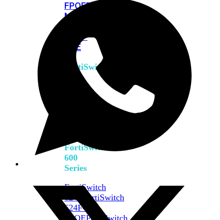
FPOE
FortiSwitch
M426E-
FPOE
FortiSwitchRugged
424F-
POE
FortiSwitch
500
Series
FortiSwitch
548D-
FPOE
FortiSwitch
600
Series
FortiSwitch
624F
FortiSwitch
624F-
FPOE
FortiSwitch