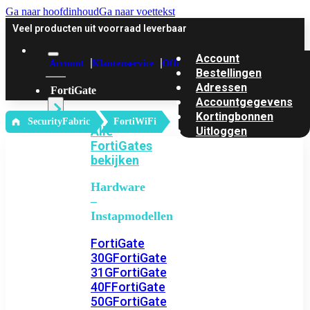
Ga naar hoofdinhoud
Ga naar voettekst
Veel producten uit voorraad leverbaar
Account
Account
Klantenservice
Offerte
Bestellingen
Adressen
FortiGate
Accountgegevens
Kortingbonnen
‎ SecurityFabric
FortiWiFi
Alle
Uitloggen
FortiGates
bekijken
Hardware
–
Instapmodellen
FortiGate
30G
FortiGate
31G
FortiGate
40F
FortiGate
50G
FortiGate