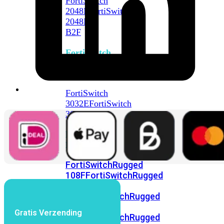
FortiSwitch
2048F
FortiSwitch
2048F-
B2F
FortiSwitch
3000
Series
FortiSwitch
3032E
FortiSwitch
3032G
FortiSwitch
Ruggedized
FortiSwitchRugged
108F
FortiSwitchRugged
112F-
POE
FortiSwitchRugged
216F-
Gratis Verzending
POE
FortiSwitchRugged