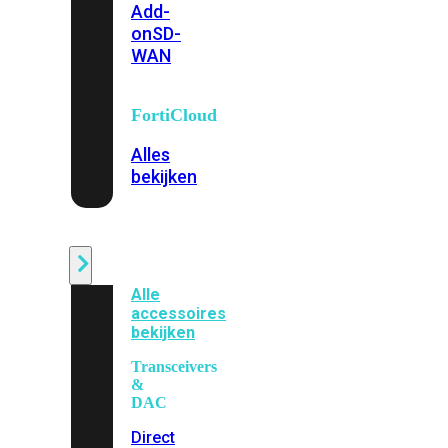
Add-
on
SD-
WAN
FortiCloud
Alles
bekijken
Accessoires
Alle
accessoires
bekijken
Transceivers
&
DAC
Direct