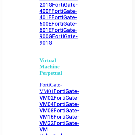
201G
FortiGate-
400F
FortiGate-
401F
FortiGate-
600E
FortiGate-
601E
FortiGate-
900G
FortiGate-
901G
Virtual
Machine
Perpetual
FortiGate-
FortiGate-
VM01
VM02
FortiGate-
VM04
FortiGate-
VM08
FortiGate-
VM16
FortiGate-
VM32
FortiGate-
VM