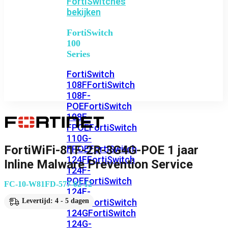
FortiSwitches
bekijken
FortiSwitch
100
Series
FortiSwitch
108F
FortiSwitch
108F-
POE
FortiSwitch
108F-
FPOE
FortiSwitch
110G-
FortiWiFi-81F-2R-3G4G-POE 1 jaar
FPOE
FortiSwitch
124F
FortiSwitch
Inline Malware Prevention Service
124F-
POE
FortiSwitch
FC-10-W81FD-577-02-12
124F-
FPOE
FortiSwitch
Levertijd: 4 - 5 dagen
124G
FortiSwitch
124G-