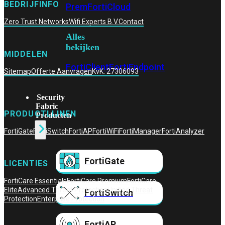
BEDRIJFINFO
Prem
FortiCloud
Zero Trust Networks
Wifi Experts B.V.
Contact
Alles
bekijken
MIDDELEN
FortiClient
FortiEndpoint
Sitemap
Offerte Aanvragen
KvK: 27306093
Security
Fabric
PRODUCTLIJNEN
Producten
FortiGate
FortiSwitch
FortiAP
FortiWiFi
FortiManager
FortiAnalyzer
FortiGate
LICENTIES
FortiCare Essentials
FortiCare Premium
FortiCare
Elite
Advanced Threat Protection
Unified Threat
FortiSwitch
Protection
Enterprise Protection
FortiAP