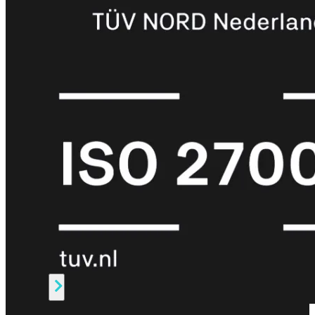
Protection
Enterprise
Protection
SOC
as
a
Service
Alles
bekijken
FortiCare
Security
Bundels
SOC
as
a
Service
Endpoint
Beveiliging