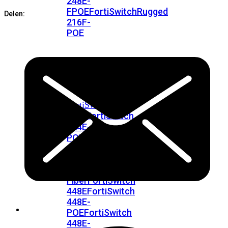
248E-
aantal
FPOE
FortiSwitchRugged
Delen:
216F-
POE
FortiSwitch
400
Series
FortiSwitch
FortiSwitch
424E
424E-
POE
FortiSwitch
424E-
FPOE
FortiSwitch
424E-
Fiber
FortiSwitch
448E
FortiSwitch
448E-
POE
FortiSwitch
448E-