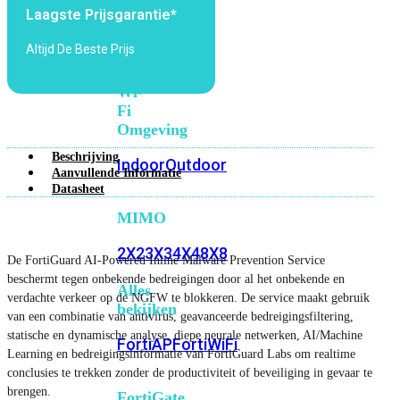
6E
Wi-
Laagste Prijsgarantie*
Fi
Altijd De Beste Prijs
7
Wi-
Fi
Omgeving
Beschrijving
Indoor
Outdoor
Aanvullende Informatie
Datasheet
MIMO
2X2
3X3
4X4
8X8
De FortiGuard AI-Powered Inline Malware Prevention Service
beschermt tegen onbekende bedreigingen door al het onbekende en
Alles
verdachte verkeer op de NGFW te blokkeren. De service maakt gebruik
bekijken
van een combinatie van antivirus, geavanceerde bedreigingsfiltering,
statische en dynamische analyse, diepe neurale netwerken, AI/Machine
FortiAP
FortiWiFi
Learning en bedreigingsinformatie van FortiGuard Labs om realtime
conclusies te trekken zonder de productiviteit of beveiliging in gevaar te
brengen.
FortiGate