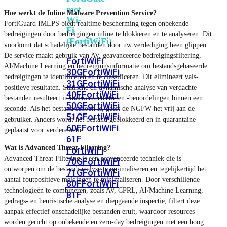
met
Hoe werkt de Inline Malware Prevention Service?
Wi-
FortiGuard IMLPS biedt realtime bescherming tegen onbekende
Fi
bedreigingen door bedreigingen inline te blokkeren en te analyseren. Dit
(FortiWiFi)
voorkomt dat schadelijke bestanden door uw verdediging heen glippen.
De service maakt gebruik van AV, geavanceerde bedreigingsfiltering,
FortiWiFi
AI/Machine Learning en bedreigingsinformatie om bestandsgebaseerde
30G
FortiWiFi
bedreigingen te identificeren en te classificeren. Dit elimineert vals-
31G
FortiWiFi
positieve resultaten. Statische en dynamische analyse van verdachte
40F
FortiWiFi
bestanden resulteert in malwaredetectie en -beoordelingen binnen een
50G
FortiWiFi
seconde. Als het bestand schoon is, geeft de NGFW het vrij aan de
51G
FortiWiFi
gebruiker. Anders wordt het bestand geblokkeerd en in quarantaine
60F
FortiWiFi
geplaatst voor verdere actie.
61F
Wat is Advanced Threat Filtering?
FortiWiFi
Advanced Threat Filtering is een geavanceerde techniek die is
70G
FortiWiFi
ontworpen om de bestandsanalyse te optimaliseren en tegelijkertijd het
71G
FortiWiFi
aantal foutpositieve meldingen te minimaliseren. Door verschillende
80F
FortiWiFi
technologieën te combineren, zoals AV, CPRL, AI/Machine Learning,
81F
gedrags- en heuristische analyse en diepgaande inspectie, filtert deze
aanpak effectief onschadelijke bestanden eruit, waardoor resources
worden gericht op onbekende en zero-day bedreigingen met een hoog
Licentie