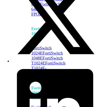
648F
FortiSwitch
648F-
FPOE
FortiSwitch
1000
Series
FortiSwitch
1024E
FortiSwitch
1048E
FortiSwitch
T1024E
FortiSwitch
T1024F-
FPOE
FortiSwitch
1048G
FortiSwitch
2000
Series