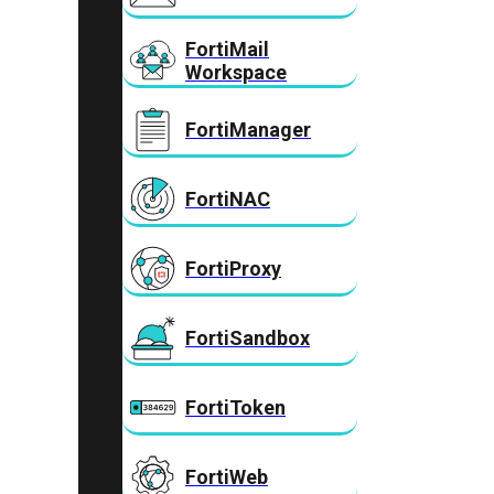
FortiMail
Workspace
FortiManager
FortiNAC
FortiProxy
FortiSandbox
FortiToken
FortiWeb