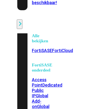
beschikbaar!
Cloud
Alle
bekijken
FortiSASE
FortiCloud
FortiSASE
onderdeel
Access
Point
Dedicated
Public
IP
Global
Add-
on
Global