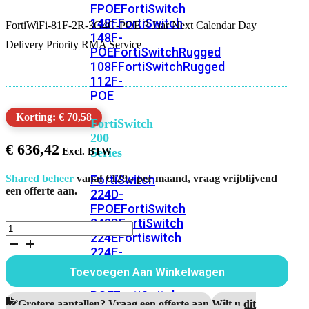
FPOE
FortiSwitch
148F
FortiSwitch
FortiWiFi-81F-2R-3G4G-POE 3 Jaar Next Calendar Day
148F-
Delivery Priority RMA Service
POE
FortiSwitchRugged
108F
FortiSwitchRugged
112F-
POE
Korting: € 70,58
FortiSwitch
200
€
636,42
Series
FortiSwitch
Shared beheer
vanaf €129,- per maand, vraag vrijblijvend
een offerte aan.
224D-
FPOE
FortiSwitch
248D
FortiSwitch
FortiWiFi-
224E
Fortiswitch
81F-
224E-
2R-
3G4G-
POE
FortiSwitch
Toevoegen Aan Winkelwagen
POE
248E-
3
POE
FortiSwitch
Jaar
Grotere aantallen? Vraag een offerte aan.
Wilt u dit