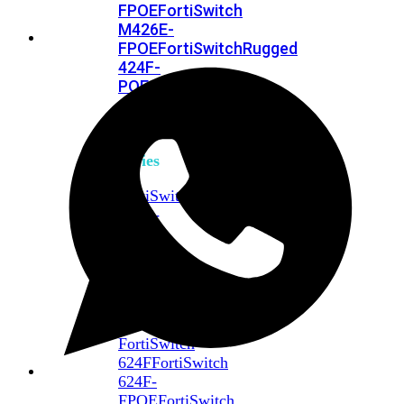
FPOE
FortiSwitch
M426E-
FPOE
FortiSwitchRugged
424F-
POE
FortiSwitch
500
Series
FortiSwitch
548D-
FPOE
FortiSwitch
600
Series
FortiSwitch
624F
FortiSwitch
624F-
FPOE
FortiSwitch