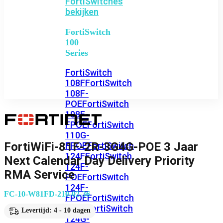
FortiSwitches
bekijken
FortiSwitch
100
Series
FortiSwitch
108F
FortiSwitch
108F-
POE
FortiSwitch
108F-
FPOE
FortiSwitch
110G-
FortiWiFi-81F-2R-3G4G-POE 3 Jaar
FPOE
FortiSwitch
124F
FortiSwitch
Next Calendar Day Delivery Priority
124F-
RMA Service
POE
FortiSwitch
124F-
FC-10-W81FD-210-02-36
FPOE
FortiSwitch
124G
FortiSwitch
Levertijd: 4 - 10 dagen
124G-