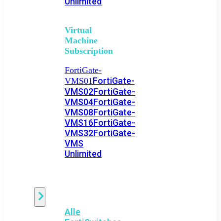
Unlimited
Virtual
Machine
Subscription
FortiGate-
FortiGate-
VMS01
VMS02
FortiGate-
VMS04
FortiGate-
VMS08
FortiGate-
VMS16
FortiGate-
VMS32
FortiGate-
VMS
Unlimited
Switch
Alle