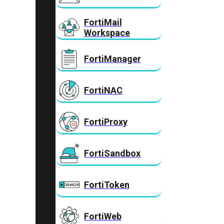
FortiMail
Workspace
FortiManager
FortiNAC
FortiProxy
FortiSandbox
FortiToken
FortiWeb