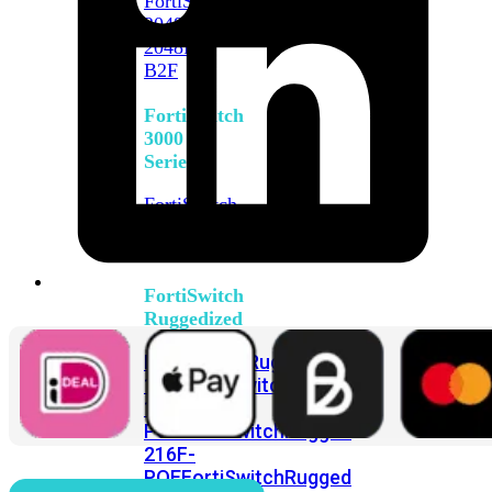
FortiSwitch
2048F
FortiSwitch
2048F-
B2F
FortiSwitch
3000
Series
FortiSwitch
3032E
FortiSwitch
3032G
FortiSwitch
Ruggedized
FortiSwitchRugged
108F
FortiSwitchRugged
112F-
POE
FortiSwitchRugged
216F-
POE
FortiSwitchRugged