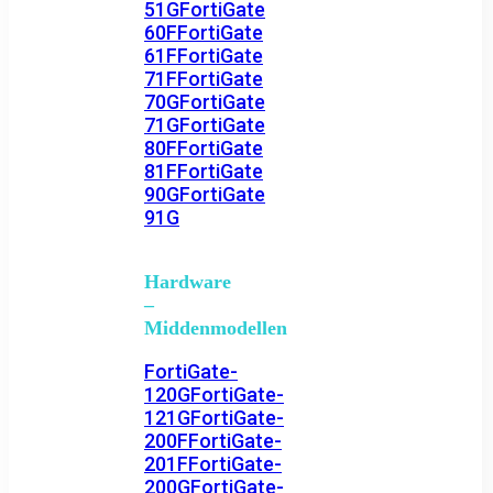
51G
FortiGate
60F
FortiGate
61F
FortiGate
71F
FortiGate
70G
FortiGate
71G
FortiGate
80F
FortiGate
81F
FortiGate
90G
FortiGate
91G
Hardware
–
Middenmodellen
FortiGate-
120G
FortiGate-
121G
FortiGate-
200F
FortiGate-
201F
FortiGate-
200G
FortiGate-