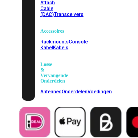
Attach
Cable
(DAC)
Transceivers
Accessoires
Rackmounts
Console
Kabel
Kabels
Losse
&
Vervangende
Onderdelen
Antennes
Onderdelen
Voedingen