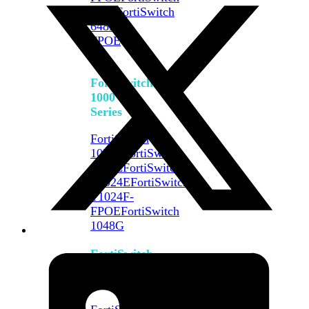
648F
FortiSwitch
648F-
FPOE
FortiSwitch
1000
Series
FortiSwitch
1024E
FortiSwitch
1048E
FortiSwitch
T1024E
FortiSwitch
T1024F-
FPOE
FortiSwitch
1048G
FortiSwitch
2000
Series