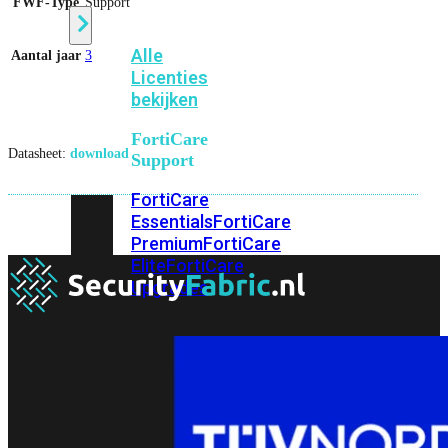
FWF-Type
Support
Alle
Aantal jaar
3
Licenties
bekijken
FortiCare
Datasheet:
download
Support
FortiCare
Essentials
FortiCare
Premium
FortiCare
Elite
FortiCare
Upgrades
FortiCare
RMA
FortiCare
1