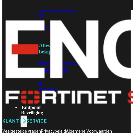
Protection
Enterprise
Protection
SOC
as
a
Service
Alles
bekijken
FortiCare
Security
Bundels
SOC
as
a
Service
Endpoint
Beveiliging
KLANTENSERVICE
Veelgestelde vragen
Privacybeleid
Algemene Voorwaarden