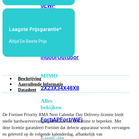
6E
Wi-
Fi
7
Laagste Prijsgarantie*
Wi-
Fi
Altijd De Beste Prijs
Omgeving
Indoor
Outdoor
MIMO
Beschrijving
Aanvullende Informatie
2X2
3X3
4X4
8X8
Datasheet
Alles
bekijken
De Fortinet Priority RMA Next Calendar Day Delivery-licentie biedt
FortiAP
FortiWiFi
snelle hardwarevervangingsdiensten om downtime te beperken. Met
deze licentie garandeert Fortinet dat defecte apparatuur wordt vervangen
en geleverd op de volgende kalenderdag, afhankelijk van
FortiGate