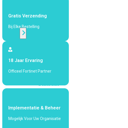
424F-
POE
Gratis Verzending
WiFi
Bij Elke Bestelling
Alle
Access
Points
18 Jaar Ervaring
bekijken
Officeel Fortinet Partner
Wi-
Fi
Generatie
Wi-
Fi
5
Wi-
Implementatie & Beheer
Fi
Mogelijk Voor Uw Organisatie
6
Wi-
Fi