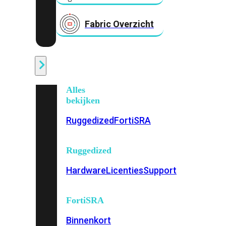
Fabric Overzicht
Industrieel
Alles
bekijken
Ruggedized
FortiSRA
Ruggedized
Hardware
Licenties
Support
FortiSRA
Binnenkort