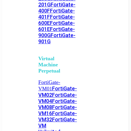
201G
FortiGate-
400F
FortiGate-
401F
FortiGate-
600E
FortiGate-
601E
FortiGate-
900G
FortiGate-
901G
Virtual
Machine
Perpetual
FortiGate-
FortiGate-
VM01
VM02
FortiGate-
VM04
FortiGate-
VM08
FortiGate-
VM16
FortiGate-
VM32
FortiGate-
VM