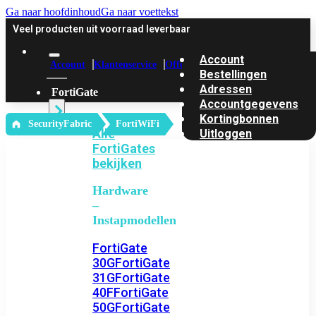
Ga naar hoofdinhoud
Ga naar voettekst
Veel producten uit voorraad leverbaar
Account
Account
Klantenservice
Offerte
Bestellingen
Adressen
FortiGate
Accountgegevens
Kortingbonnen
‎ SecurityFabric
FortiWiFi
Alle
Uitloggen
FortiGates
bekijken
Hardware
–
Instapmodellen
FortiGate
30G
FortiGate
31G
FortiGate
40F
FortiGate
50G
FortiGate