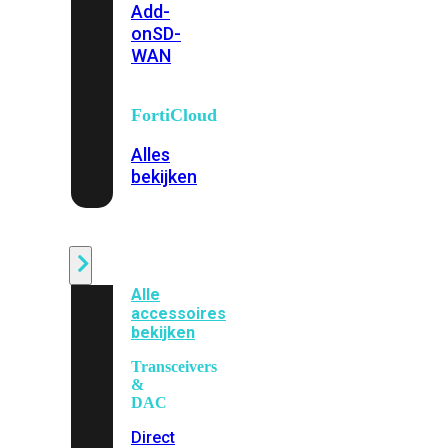
Add-
on
SD-
WAN
FortiCloud
Alles
bekijken
Accessoires
Alle
accessoires
bekijken
Transceivers
&
DAC
Direct