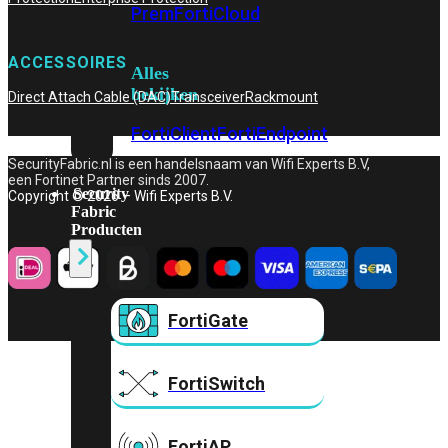
Prem
FortiCloud
ACCESSOIRES
Alles
bekijken
Direct Attach Cable (DAC)
Transceiver
Rackmount
FortiClient
FortiEndpoint
SecurityFabric.nl is een handelsnaam van Wifi Experts B.V,
een Fortinet Partner sinds 2007.
Security
Copyright © 2026 – Wifi Experts B.V.
Fabric
Producten
FortiGate
FortiSwitch
FortiAP