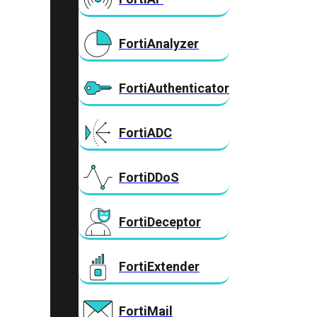
FortiAnalyzer
FortiAuthenticator
FortiADC
FortiDDoS
FortiDeceptor
FortiExtender
FortiMail