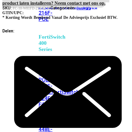
248E-
Next
product laten installeren? Neem contact met ons op.
FPOE
FortiSwitchRugged
Calendar
SKU:
Categorieën:
FC-10-W81FD-210-02-36
FortiWiFi
216F-
Day
GTIN/UPC:
Delivery
* Korting Wordt Berekend Vanaf De Adviesprijs Exclusief BTW.
POE
Priority
RMA
Delen:
Service
FortiSwitch
aantal
400
Series
FortiSwitch
FortiSwitch
424E
424E-
POE
FortiSwitch
424E-
FPOE
FortiSwitch
424E-
Fiber
FortiSwitch
448E
FortiSwitch
448E-
POE
FortiSwitch
448E-