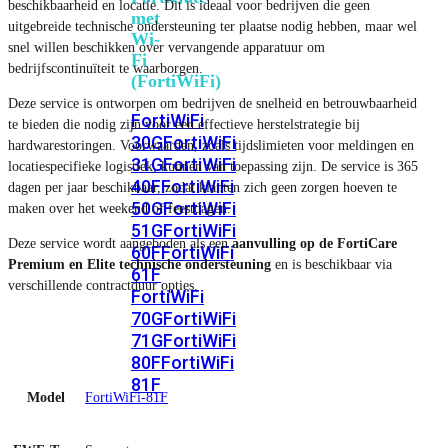
beschikbaarheid en locatie. Dit is ideaal voor bedrijven die geen
met
uitgebreide technische ondersteuning ter plaatse nodig hebben, maar wel
Wi-
snel willen beschikken over vervangende apparatuur om
Fi
bedrijfscontinuïteit te waarborgen.
(FortiWiFi)
Deze service is ontworpen om bedrijven de snelheid en betrouwbaarheid
FortiWiFi
te bieden die nodig zijn voor een effectieve herstelstrategie bij
30G
FortiWiFi
hardwarestoringen. Voorwaarden, zoals tijdslimieten voor meldingen en
31G
FortiWiFi
locatiespecifieke logistiek, kunnen van toepassing zijn. De service is 365
40F
FortiWiFi
dagen per jaar beschikbaar, zodat klanten zich geen zorgen hoeven te
50G
FortiWiFi
maken over het weekend of feestdagen.
51G
FortiWiFi
Deze service wordt aangeboden als een
aanvulling op de FortiCare
60F
FortiWiFi
Premium en Elite technische ondersteuning
en is beschikbaar via
61F
verschillende contractduur opties.
FortiWiFi
70G
FortiWiFi
71G
FortiWiFi
80F
FortiWiFi
81F
Model
FortiWiFi-81F
Licentie