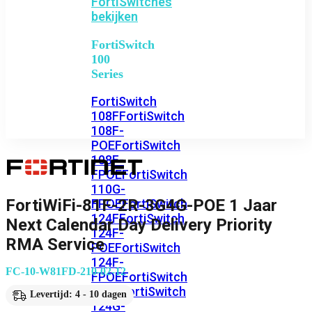
FortiSwitches
bekijken
FortiSwitch
100
Series
FortiSwitch
108F
FortiSwitch
108F-
POE
FortiSwitch
108F-
FPOE
FortiSwitch
110G-
FortiWiFi-81F-2R-3G4G-POE 1 Jaar
FPOE
FortiSwitch
124F
FortiSwitch
Next Calendar Day Delivery Priority
124F-
RMA Service
POE
FortiSwitch
124F-
FC-10-W81FD-210-02-12
FPOE
FortiSwitch
124G
FortiSwitch
Levertijd: 4 - 10 dagen
124G-