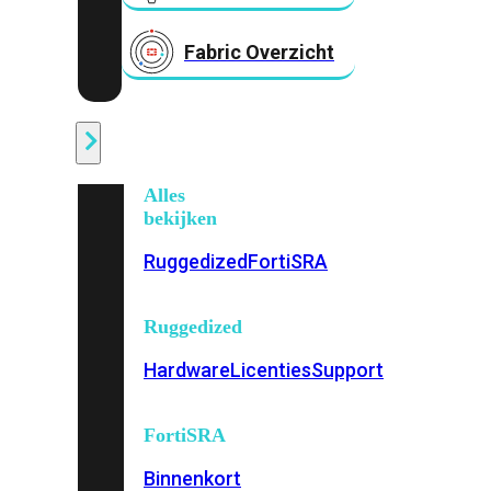
Fabric Overzicht
Industrieel
Alles
bekijken
Ruggedized
FortiSRA
Ruggedized
Hardware
Licenties
Support
FortiSRA
Binnenkort