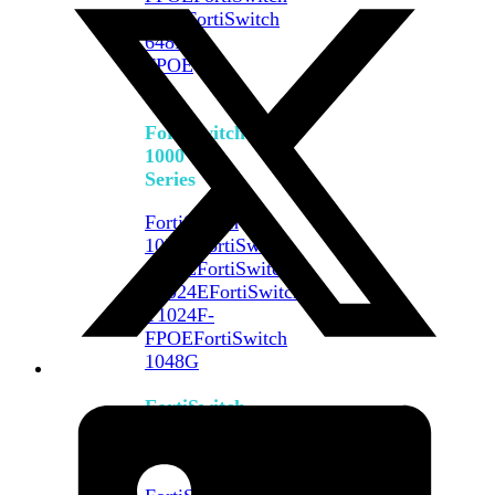
648F
FortiSwitch
648F-
FPOE
FortiSwitch
1000
Series
FortiSwitch
1024E
FortiSwitch
1048E
FortiSwitch
T1024E
FortiSwitch
T1024F-
FPOE
FortiSwitch
1048G
FortiSwitch
2000
Series