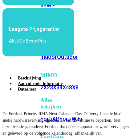
6E
Wi-
Fi
7
Laagste Prijsgarantie*
Wi-
Fi
Altijd De Beste Prijs
Omgeving
Indoor
Outdoor
MIMO
Beschrijving
Aanvullende Informatie
2X2
3X3
4X4
8X8
Datasheet
Alles
bekijken
De Fortinet Priority RMA Next Calendar Day Delivery-licentie biedt
FortiAP
FortiWiFi
snelle hardwarevervangingsdiensten om downtime te beperken. Met
deze licentie garandeert Fortinet dat defecte apparatuur wordt vervangen
en geleverd op de volgende kalenderdag, afhankelijk van
FortiGate