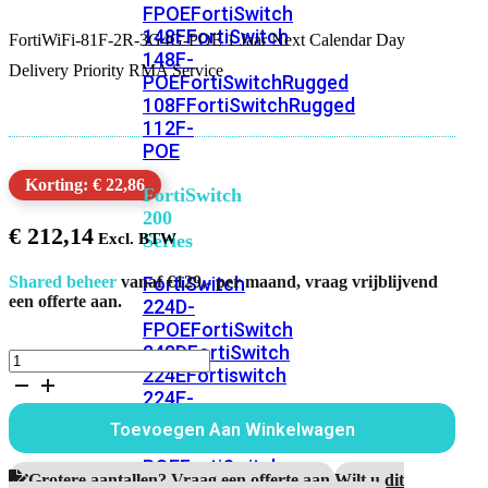
FPOE
FortiSwitch
148F
FortiSwitch
FortiWiFi-81F-2R-3G4G-POE 1 Jaar Next Calendar Day
148F-
Delivery Priority RMA Service
POE
FortiSwitchRugged
108F
FortiSwitchRugged
112F-
POE
Korting: € 22,86
FortiSwitch
200
€
212,14
Series
FortiSwitch
Shared beheer
vanaf €129,- per maand, vraag vrijblijvend
een offerte aan.
224D-
FPOE
FortiSwitch
248D
FortiSwitch
FortiWiFi-
224E
Fortiswitch
81F-
224E-
2R-
3G4G-
POE
FortiSwitch
Toevoegen Aan Winkelwagen
POE
248E-
1
POE
FortiSwitch
Jaar
Grotere aantallen? Vraag een offerte aan.
Wilt u dit