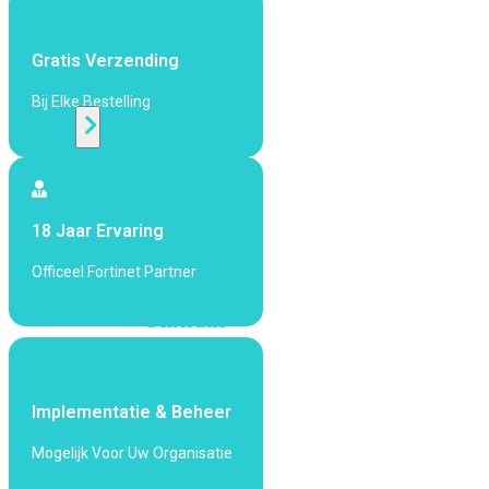
424F-
POE
Gratis Verzending
WiFi
Bij Elke Bestelling
Alle
Access
Points
18 Jaar Ervaring
bekijken
Officeel Fortinet Partner
Wi-
Fi
Generatie
Wi-
Fi
5
Wi-
Implementatie & Beheer
Fi
Mogelijk Voor Uw Organisatie
6
Wi-
Fi