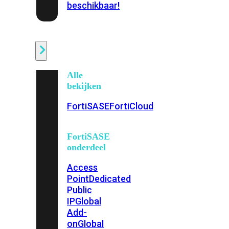
beschikbaar!
Cloud
Alle
bekijken
FortiSASE
FortiCloud
FortiSASE
onderdeel
Access
Point
Dedicated
Public
IP
Global
Add-
on
Global