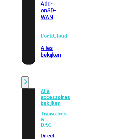
Add-
on
SD-
WAN
FortiCloud
Alles
bekijken
Accessoires
Alle
accessoires
bekijken
Transceivers
&
DAC
Direct