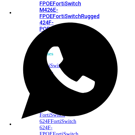
FPOE
FortiSwitch
M426E-
FPOE
FortiSwitchRugged
424F-
POE
FortiSwitch
500
Series
FortiSwitch
548D-
FPOE
FortiSwitch
600
Series
FortiSwitch
624F
FortiSwitch
624F-
FPOE
FortiSwitch