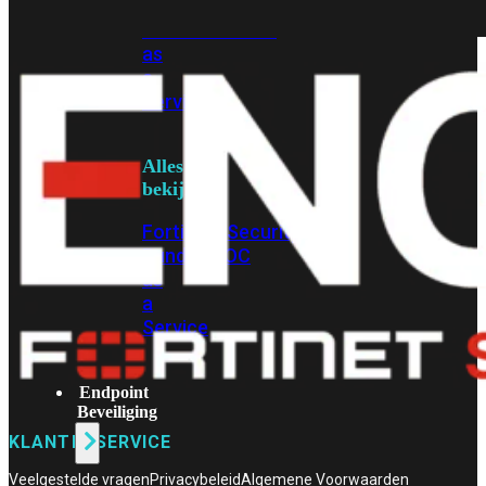
Protection
Enterprise
Protection
SOC
as
a
Service
Alles
bekijken
FortiCare
Security
Bundels
SOC
as
a
Service
Endpoint
Beveiliging
KLANTENSERVICE
Veelgestelde vragen
Privacybeleid
Algemene Voorwaarden