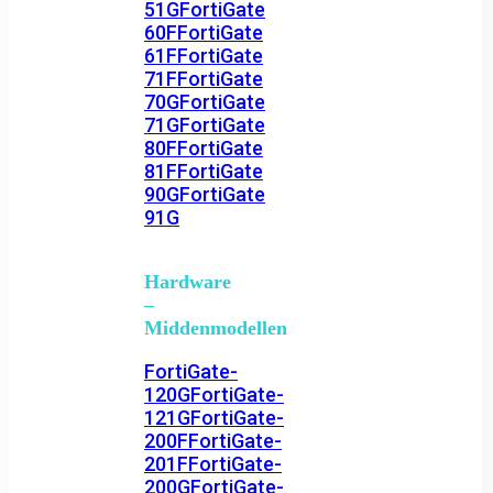
51G
FortiGate
60F
FortiGate
61F
FortiGate
71F
FortiGate
70G
FortiGate
71G
FortiGate
80F
FortiGate
81F
FortiGate
90G
FortiGate
91G
Hardware
–
Middenmodellen
FortiGate-
120G
FortiGate-
121G
FortiGate-
200F
FortiGate-
201F
FortiGate-
200G
FortiGate-