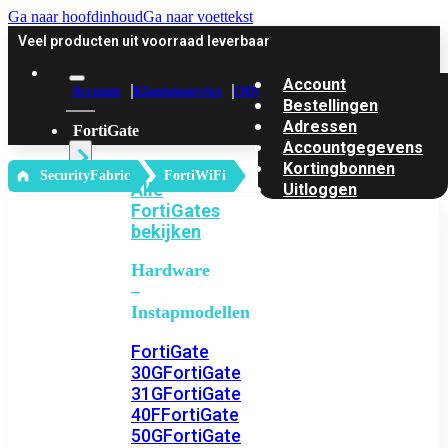
Ga naar hoofdinhoud
Ga naar voettekst
Veel producten uit voorraad leverbaar
Account
Account
Klantenservice
Offerte
Bestellingen
Adressen
FortiGate
Accountgegevens
Kortingbonnen
‎ SecurityFabric
FortiWiFi
Alle
Uitloggen
FortiGates
bekijken
Hardware
–
Instapmodellen
FortiGate
30G
FortiGate
31G
FortiGate
40F
FortiGate
50G
FortiGate