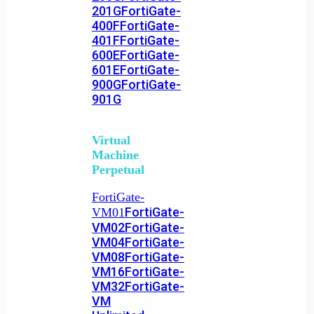
201G
FortiGate-
400F
FortiGate-
401F
FortiGate-
600E
FortiGate-
601E
FortiGate-
900G
FortiGate-
901G
Virtual
Machine
Perpetual
FortiGate-
FortiGate-
VM01
VM02
FortiGate-
VM04
FortiGate-
VM08
FortiGate-
VM16
FortiGate-
VM32
FortiGate-
VM