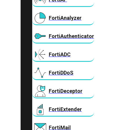
FortiAnalyzer
FortiAuthenticator
FortiADC
FortiDDoS
FortiDeceptor
FortiExtender
FortiMail