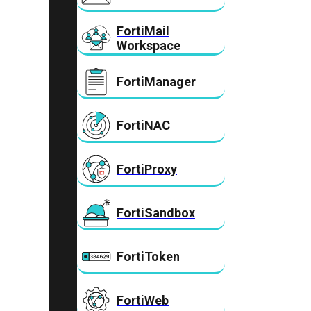
FortiMail
Workspace
FortiManager
FortiNAC
FortiProxy
FortiSandbox
FortiToken
FortiWeb