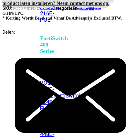
248E-
Next
product laten installeren? Neem contact met ons op.
FPOE
FortiSwitchRugged
Calendar
SKU:
Categorieën:
FC-10-W81FD-210-02-12
FortiWiFi
216F-
Day
GTIN/UPC:
Delivery
* Korting Wordt Berekend Vanaf De Adviesprijs Exclusief BTW.
POE
Priority
RMA
Delen:
Service
FortiSwitch
aantal
400
Series
FortiSwitch
FortiSwitch
424E
424E-
POE
FortiSwitch
424E-
FPOE
FortiSwitch
424E-
Fiber
FortiSwitch
448E
FortiSwitch
448E-
POE
FortiSwitch
448E-