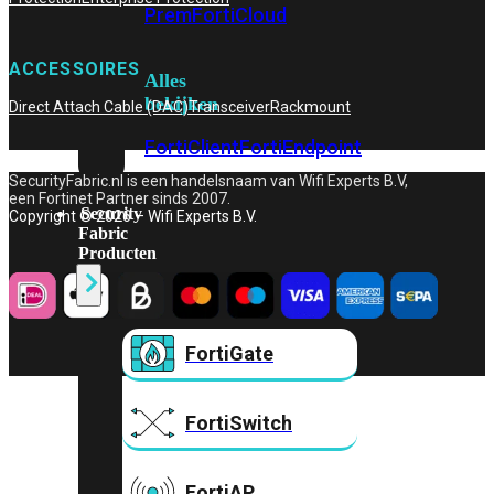
Prem
FortiCloud
ACCESSOIRES
Alles
bekijken
Direct Attach Cable (DAC)
Transceiver
Rackmount
FortiClient
FortiEndpoint
SecurityFabric.nl is een handelsnaam van Wifi Experts B.V,
een Fortinet Partner sinds 2007.
Security
Copyright © 2026 – Wifi Experts B.V.
Fabric
Producten
FortiGate
FortiSwitch
FortiAP