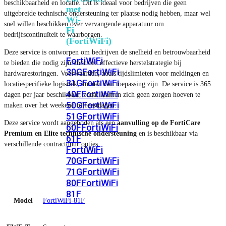
beschikbaarheid en locatie. Dit is ideaal voor bedrijven die geen
met
uitgebreide technische ondersteuning ter plaatse nodig hebben, maar wel
Wi-
snel willen beschikken over vervangende apparatuur om
Fi
bedrijfscontinuïteit te waarborgen.
(FortiWiFi)
Deze service is ontworpen om bedrijven de snelheid en betrouwbaarheid
FortiWiFi
te bieden die nodig zijn voor een effectieve herstelstrategie bij
30G
FortiWiFi
hardwarestoringen. Voorwaarden, zoals tijdslimieten voor meldingen en
31G
FortiWiFi
locatiespecifieke logistiek, kunnen van toepassing zijn. De service is 365
40F
FortiWiFi
dagen per jaar beschikbaar, zodat klanten zich geen zorgen hoeven te
50G
FortiWiFi
maken over het weekend of feestdagen.
51G
FortiWiFi
Deze service wordt aangeboden als een
aanvulling op de FortiCare
60F
FortiWiFi
Premium en Elite technische ondersteuning
en is beschikbaar via
61F
verschillende contractduur opties.
FortiWiFi
70G
FortiWiFi
71G
FortiWiFi
80F
FortiWiFi
81F
Model
FortiWiFi-81F
Licentie