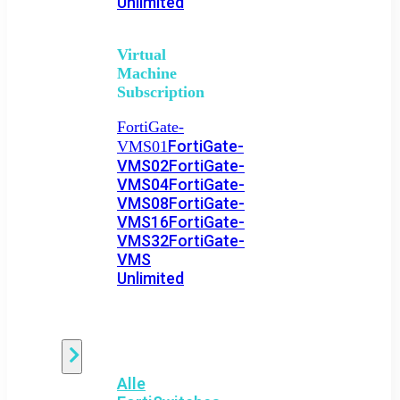
Unlimited
Virtual
Machine
Subscription
FortiGate-
FortiGate-
VMS01
VMS02
FortiGate-
VMS04
FortiGate-
VMS08
FortiGate-
VMS16
FortiGate-
VMS32
FortiGate-
VMS
Unlimited
Switch
Alle