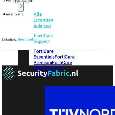
FWF-Type
Support
Alle
Aantal jaar
1
Licenties
bekijken
FortiCare
Datasheet:
download
Support
FortiCare
Essentials
FortiCare
Premium
FortiCare
Elite
FortiCare
Upgrades
FortiCare
RMA
FortiCare
1