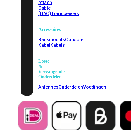
Attach
Cable
(DAC)
Transceivers
Accessoires
Rackmounts
Console
Kabel
Kabels
Losse
&
Vervangende
Onderdelen
Antennes
Onderdelen
Voedingen