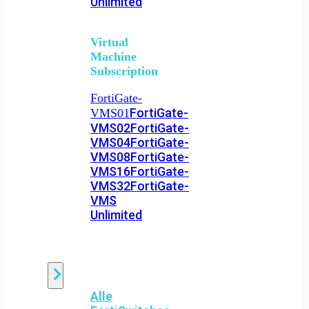
Unlimited
Virtual
Machine
Subscription
FortiGate-
FortiGate-
VMS01
VMS02
FortiGate-
VMS04
FortiGate-
VMS08
FortiGate-
VMS16
FortiGate-
VMS32
FortiGate-
VMS
Unlimited
Switch
Alle