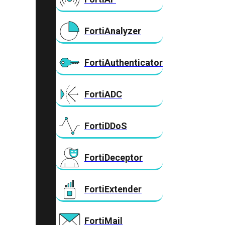
FortiAnalyzer
FortiAuthenticator
FortiADC
FortiDDoS
FortiDeceptor
FortiExtender
FortiMail