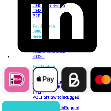
FortiSwitch
2048F
FortiSwitch
2048F-
B2F
FortiSwitch
3000
Series
FortiSwitch
3032E
FortiSwitch
3032G
FortiSwitch
Ruggedized
FortiSwitchRugged
108F
FortiSwitchRugged
112F-
POE
FortiSwitchRugged
216F-
POE
FortiSwitchRugged