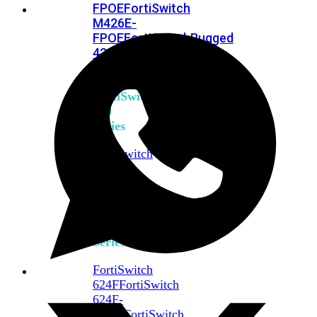
FPOE
FortiSwitch
M426E-
FPOE
FortiSwitchRugged
424F-
POE
FortiSwitch
500
Series
FortiSwitch
548D-
FPOE
FortiSwitch
600
Series
FortiSwitch
624F
FortiSwitch
624F-
FPOE
FortiSwitch