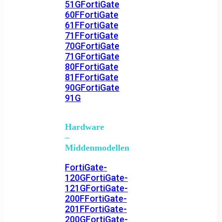
51G
FortiGate
60F
FortiGate
61F
FortiGate
71F
FortiGate
70G
FortiGate
71G
FortiGate
80F
FortiGate
81F
FortiGate
90G
FortiGate
91G
Hardware
–
Middenmodellen
FortiGate-
120G
FortiGate-
121G
FortiGate-
200F
FortiGate-
201F
FortiGate-
200G
FortiGate-