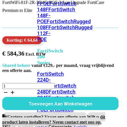
FortiWiFi-81F-2R-3G4G-POE 3 Jaar Upgrade FortiCare
FPOE
FortiSwitch
148F
FortiSwitch
Premium to Elite
148F-
POE
FortiSwitchRugged
108F
FortiSwitchRugged
112F-
POE
Korting: € 64,64
FortiSwitch
€
584,36
200
Series
Shared beheer
vanaf €129,- per maand, vraag vrijblijvend
een offerte aan.
FortiSwitch
224D-
FPOE
FortiSwitch
FortiWiFi-
81F-
248D
FortiSwitch
2R-
224E
Fortiswitch
3G4G-
224E-
Toevoegen Aan Winkelwagen
POE
POE
FortiSwitch
3
248E-
Jaar
Grotere aantallen? Vraag een offerte aan.
Wilt u dit
POE
FortiSwitch
Upgrade
product laten installeren? Neem contact met ons op.
FortiCare
SKU:
Categorieën: