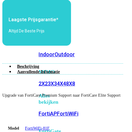
6E
Wi-
Fi
7
Laagste Prijsgarantie*
Wi-
Altijd De Beste Prijs
Fi
Omgeving
Indoor
Outdoor
Beschrijving
MIMO
Aanvullende Informatie
2X2
3X3
4X4
8X8
Alles
Upgrade van FortiCare Premium Support naar FortiCare Elite Support
bekijken
FortiAP
FortiWiFi
Model
FortiWiFi-81F
FortiGate