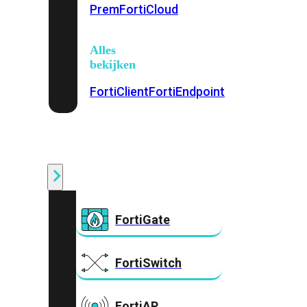
Prem
FortiCloud
Alles
bekijken
FortiClient
FortiEndpoint
Security
Fabric
Producten
FortiGate
FortiSwitch
FortiAP