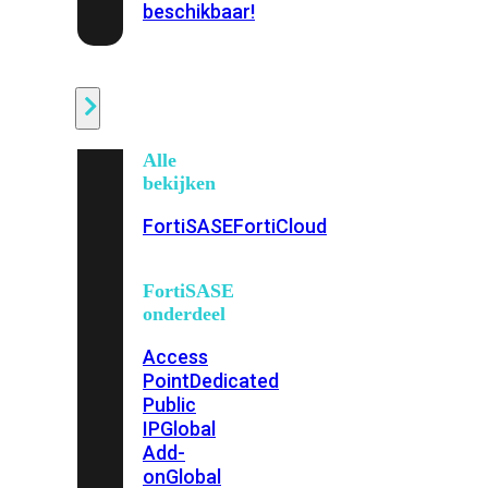
beschikbaar!
Cloud
Alle
bekijken
FortiSASE
FortiCloud
FortiSASE
onderdeel
Access
Point
Dedicated
Public
IP
Global
Add-
on
Global