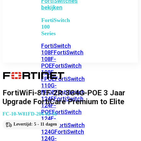
FortiSwitches
bekijken
FortiSwitch
100
Series
FortiSwitch
108F
FortiSwitch
108F-
POE
FortiSwitch
108F-
FPOE
FortiSwitch
110G-
FortiWiFi-81F-2R-3G4G-POE 3 Jaar
FPOE
FortiSwitch
124F
FortiSwitch
Upgrade FortiCare Premium to Elite
124F-
POE
FortiSwitch
FC-10-W81FD-204-02-36
124F-
FPOE
FortiSwitch
Levertijd: 5 - 11 dagen
124G
FortiSwitch
124G-