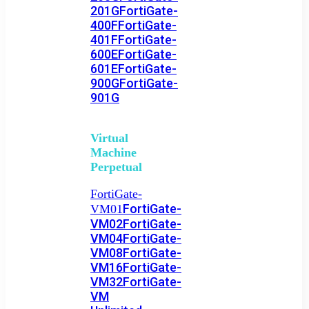
201G
FortiGate-
400F
FortiGate-
401F
FortiGate-
600E
FortiGate-
601E
FortiGate-
900G
FortiGate-
901G
Virtual
Machine
Perpetual
FortiGate-
FortiGate-
VM01
VM02
FortiGate-
VM04
FortiGate-
VM08
FortiGate-
VM16
FortiGate-
VM32
FortiGate-
VM