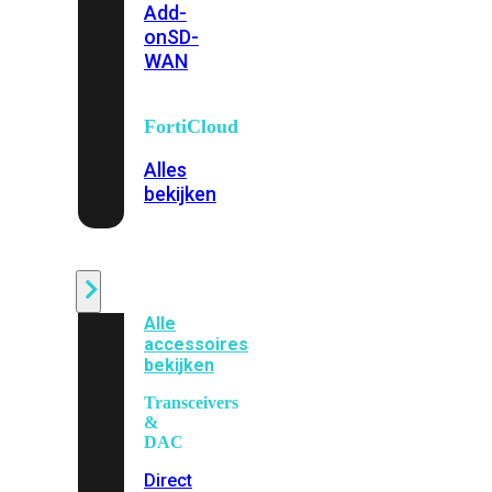
Add-
on
SD-
WAN
FortiCloud
Alles
bekijken
Accessoires
Alle
accessoires
bekijken
Transceivers
&
DAC
Direct