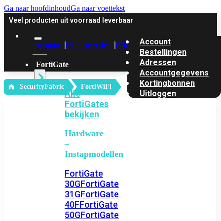
Ga naar hoofdinhoud
Ga naar voettekst
Veel producten uit voorraad leverbaar
Account
Account
Klantenservice
Offerte
Bestellingen
Adressen
FortiGate
Accountgegevens
Kortingbonnen
‎ SecurityFabric
FortiWiFi
Alle
Uitloggen
FortiGates
bekijken
Hardware
–
Instapmodellen
FortiGate
30G
FortiGate
31G
FortiGate
40F
FortiGate
50G
FortiGate