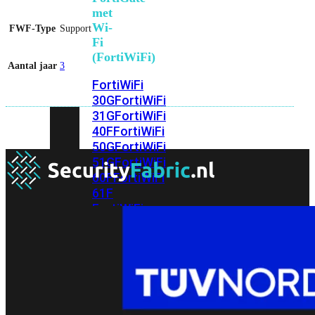
met
Wi-
FWF-Type
Support
Fi
(FortiWiFi)
Aantal jaar
3
FortiWiFi
30G
FortiWiFi
31G
FortiWiFi
40F
FortiWiFi
50G
FortiWiFi
51G
FortiWiFi
60F
FortiWiFi
61F
FortiWiFi
70G
FortiWiFi
71G
FortiWiFi
80F
FortiWiFi
81F
Licentie