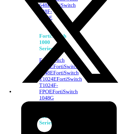
648F
FortiSwitch
648F-
FPOE
FortiSwitch
1000
Series
FortiSwitch
1024E
FortiSwitch
1048E
FortiSwitch
T1024E
FortiSwitch
T1024F-
FPOE
FortiSwitch
1048G
FortiSwitch
2000
Series