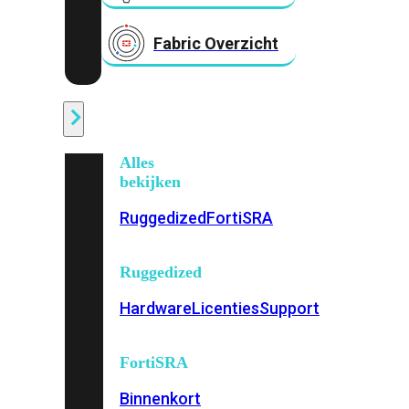
Fabric Overzicht
Industrieel
Alles
bekijken
Ruggedized
FortiSRA
Ruggedized
Hardware
Licenties
Support
FortiSRA
Binnenkort