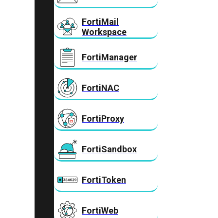
FortiMail
Workspace
FortiManager
FortiNAC
FortiProxy
FortiSandbox
FortiToken
FortiWeb