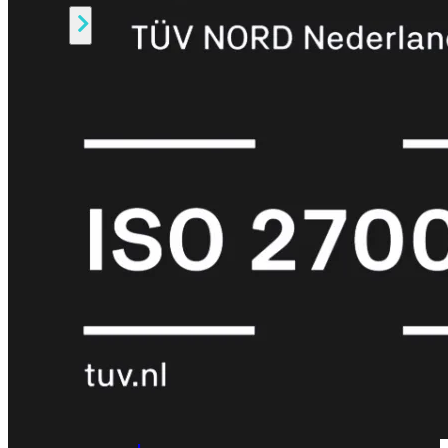
Alle
Licenties
bekijken
FortiCare
Support
FortiCare
Essentials
FortiCare
Premium
FortiCare
Elite
FortiCare
Upgrades
FortiCare
RMA
FortiCare
1