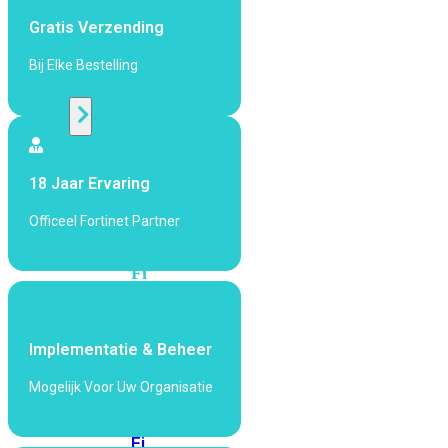
424F-
Gratis Verzending
POE
Bij Elke Bestelling
WiFi
Alle
Access
18 Jaar Ervaring
Points
bekijken
Officeel Fortinet Partner
Wi-
Fi
Generatie
Wi-
Implementatie & Beheer
Fi
5
Wi-
Mogelijk Voor Uw Organisatie
Fi
6
Wi-
Fi