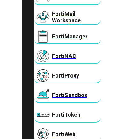
FortiMail
Workspace
FortiManager
FortiNAC
FortiProxy
FortiSandbox
FortiToken
FortiWeb