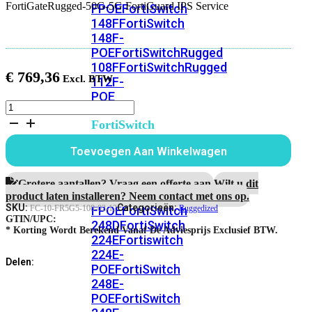
FortiGateRugged-50G-5G FortiGuard IPS Service
FPOE
FortiSwitch
148F
FortiSwitch
148F-
POE
FortiSwitchRugged
108F
FortiSwitchRugged
€
769,36
112F-
POE
FortiGateRugged-
50G-
FortiSwitch
5G
200
1
Toevoegen Aan Winkelwagen
Series
Jaar
FortiGuard
FortiSwitch
IPS
Grotere aantallen? Vraag een offerte aan.
Wilt u dit
Service
224D-
product laten installeren? Neem contact met ons op.
aantal
SKU:
Categorieën:
FPOE
FortiSwitch
FC-10-FR5G5-108-02-12
Ruggedized
GTIN/UPC:
248D
FortiSwitch
* Korting Wordt Berekend Vanaf De Adviesprijs Exclusief BTW.
224E
Fortiswitch
224E-
Delen:
POE
FortiSwitch
248E-
POE
FortiSwitch