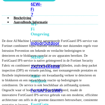
6E
Wi-
Fi
7
Beschrijving
Aanvullende Informatie
Wi-
Fi
Omgeving
De door AI/Machine Learning aangestuurde FortiGuard IPS-service van
Indoor
Outdoor
Fortinet combineert bijna realtime informatie met duizenden regels voor
Intrusion Prevention om bekende en verdachte bedreigingen te
detecteren en te blokkeren voordat ze uw apparaten bereiken. De
MIMO
FortiGuard IPS-service is native geïntegreerd in de Fortinet Security
Fabric en combineert uitgebreide IPS-mogelijkheden, zoals deep packet
2X2
3X3
4X4
8X8
inspection (DPI) en virtuele patching, met toonaangevende prestaties en
flexibele implementatieopties om kwaadaardig verkeer te detecteren en
Alles
te blokkeren en een netwerkbrede reactie op bedreigingen te
bekijken
coördineren. De service is ook beschikbaar als zelfstandig systeem.
FortiAP
FortiWiFi
Ongeacht waar of hoe het wordt geïmplementeerd, maakt de
innovatieve FortiGuard IPS-service gebruik van een moderne, efficiënte
architectuur om zelfs in de grootste datacenters betrouwbare, consistente
FortiGate
prestaties te leveren.