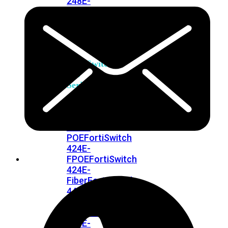
248E-
FPOE
FortiSwitchRugged
216F-
POE
FortiSwitch
400
Series
FortiSwitch
FortiSwitch
424E
424E-
POE
FortiSwitch
424E-
FPOE
FortiSwitch
424E-
Fiber
FortiSwitch
448E
FortiSwitch
448E-
POE
FortiSwitch
448E-