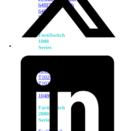
648F
FortiSwitch
648F-
FPOE
FortiSwitch
1000
Series
FortiSwitch
1024E
FortiSwitch
1048E
FortiSwitch
T1024E
FortiSwitch
T1024F-
FPOE
FortiSwitch
1048G
FortiSwitch
2000
Series