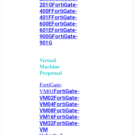
201G
FortiGate-
400F
FortiGate-
401F
FortiGate-
600E
FortiGate-
601E
FortiGate-
900G
FortiGate-
901G
Virtual
Machine
Perpetual
FortiGate-
FortiGate-
VM01
VM02
FortiGate-
VM04
FortiGate-
VM08
FortiGate-
VM16
FortiGate-
VM32
FortiGate-
VM