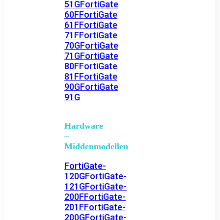
51G
FortiGate
60F
FortiGate
61F
FortiGate
71F
FortiGate
70G
FortiGate
71G
FortiGate
80F
FortiGate
81F
FortiGate
90G
FortiGate
91G
Hardware
–
Middenmodellen
FortiGate-
120G
FortiGate-
121G
FortiGate-
200F
FortiGate-
201F
FortiGate-
200G
FortiGate-