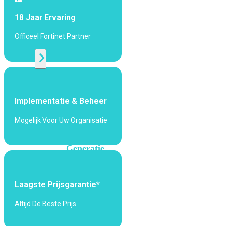
424F-
POE
18 Jaar Ervaring
Officeel Fortinet Partner
WiFi
Alle
Access
Points
Implementatie & Beheer
bekijken
Mogelijk Voor Uw Organisatie
Wi-
Fi
Generatie
Wi-
Fi
Laagste Prijsgarantie*
5
Wi-
Fi
Altijd De Beste Prijs
6
Wi-
Fi