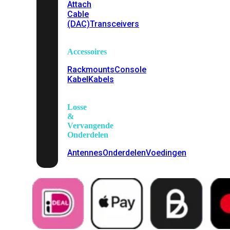
Attach
Cable
(DAC)
Transceivers
Accessoires
Rackmounts
Console
Kabel
Kabels
Losse
&
Vervangende
Onderdelen
Antennes
Onderdelen
Voedingen