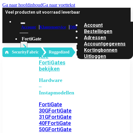
Ga naar hoofdinhoud
Ga naar voettekst
Veel producten uit voorraad leverbaar
Account
Account
Klantenservice
Offerte
Bestellingen
Adressen
FortiGate
Accountgegevens
Kortingbonnen
‎ SecurityFabric
Ruggedized
Alle
Uitloggen
FortiGates
bekijken
Hardware
–
Instapmodellen
FortiGate
30G
FortiGate
31G
FortiGate
40F
FortiGate
50G
FortiGate