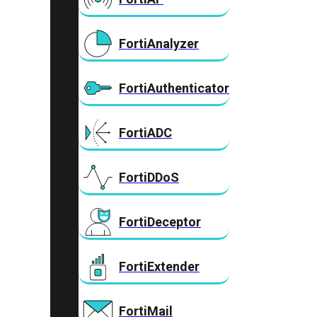
FortiAnalyzer
FortiAuthenticator
FortiADC
FortiDDoS
FortiDeceptor
FortiExtender
FortiMail