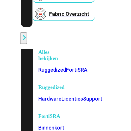
Fabric Overzicht
Industrieel
Alles
bekijken
Ruggedized
FortiSRA
Ruggedized
Hardware
Licenties
Support
FortiSRA
Binnenkort