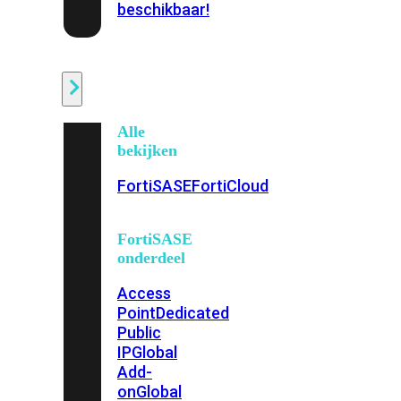
beschikbaar!
Cloud
Alle
bekijken
FortiSASE
FortiCloud
FortiSASE
onderdeel
Access
Point
Dedicated
Public
IP
Global
Add-
on
Global