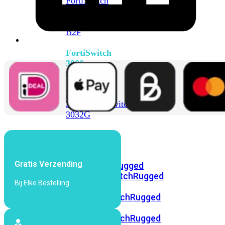
FortiSwitch
2048F
FortiSwitch
2048F-
B2F
FortiSwitch
3000
Series
FortiSwitch
3032E
FortiSwitch
3032G
FortiSwitch
Ruggedized
Gratis Verzending
FortiSwitchRugged
108F
FortiSwitchRugged
Bij Elke Bestelling
112F-
POE
FortiSwitchRugged
216F-
POE
FortiSwitchRugged