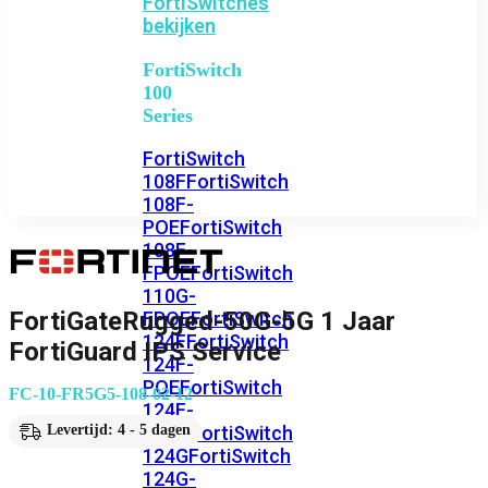
FortiSwitches
bekijken
FortiSwitch
100
Series
FortiSwitch
108F
FortiSwitch
108F-
POE
FortiSwitch
108F-
FPOE
FortiSwitch
110G-
FortiGateRugged-50G-5G 1 Jaar
FPOE
FortiSwitch
124F
FortiSwitch
FortiGuard IPS Service
124F-
POE
FortiSwitch
FC-10-FR5G5-108-02-12
124F-
FPOE
FortiSwitch
Levertijd: 4 - 5 dagen
124G
FortiSwitch
124G-