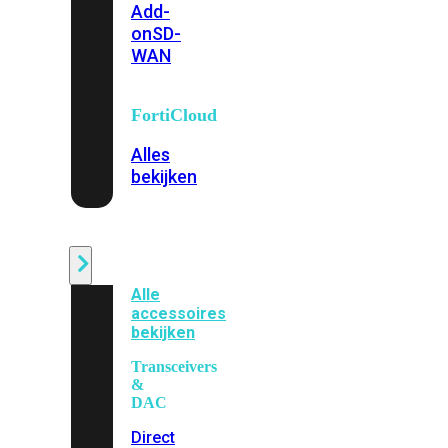
Add-
on
SD-
WAN
FortiCloud
Alles
bekijken
Accessoires
Alle
accessoires
bekijken
Transceivers
&
DAC
Direct