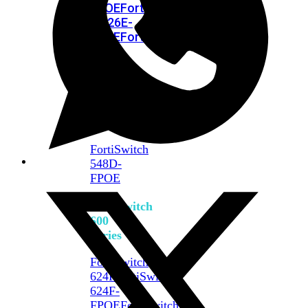
FPOE
FortiSwitch
M426E-
FPOE
FortiSwitchRugged
424F-
POE
FortiSwitch
500
Series
FortiSwitch
548D-
FPOE
FortiSwitch
600
Series
FortiSwitch
624F
FortiSwitch
624F-
FPOE
FortiSwitch