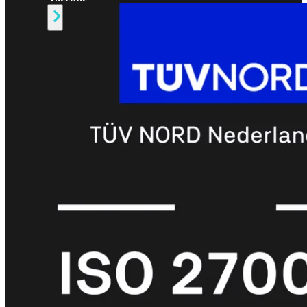
Alle
Licenties
bekijken
FortiCare
Support
FortiCare
Essentials
FortiCare
Premium
FortiCare
Elite
FortiCare
Upgrades
FortiCare
RMA
FortiCare
1