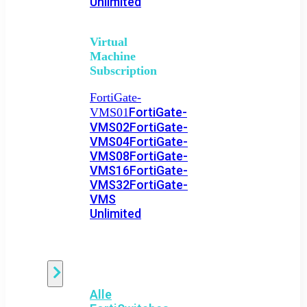
Unlimited
Virtual
Machine
Subscription
FortiGate-
FortiGate-
VMS01
VMS02
FortiGate-
VMS04
FortiGate-
VMS08
FortiGate-
VMS16
FortiGate-
VMS32
FortiGate-
VMS
Unlimited
Switch
Alle