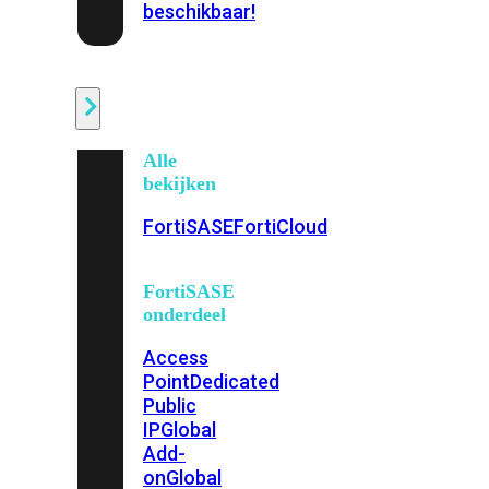
beschikbaar!
Cloud
Alle
bekijken
FortiSASE
FortiCloud
FortiSASE
onderdeel
Access
Point
Dedicated
Public
IP
Global
Add-
on
Global