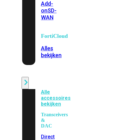
Add-
on
SD-
WAN
FortiCloud
Alles
bekijken
Accessoires
Alle
accessoires
bekijken
Transceivers
&
DAC
Direct