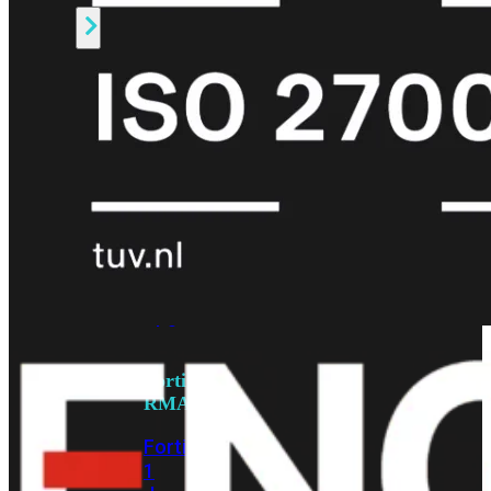
Alle
Licenties
bekijken
FortiCare
Support
FortiCare
Essentials
FortiCare
Premium
FortiCare
Elite
FortiCare
Upgrades
FortiCare
RMA
FortiCare
1