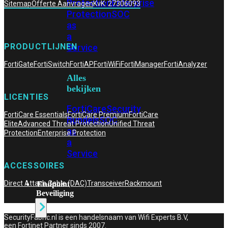
Protection
Enterprise
Sitemap
Offerte Aanvragen
KvK: 27306093
Protection
SOC
as
a
PRODUCTLIJNEN
Service
FortiGate
FortiSwitch
FortiAP
FortiWiFi
FortiManager
FortiAnalyzer
Alles
bekijken
LICENTIES
FortiCare
Security
FortiCare Essentials
FortiCare Premium
FortiCare
Bundels
SOC
Elite
Advanced Threat Protection
Unified Threat
as
Protection
Enterprise Protection
a
Service
ACCESSOIRES
Direct Attach Cable (DAC)
Transceiver
Rackmount
Endpoint
Beveiliging
SecurityFabric.nl is een handelsnaam van Wifi Experts B.V,
een Fortinet Partner sinds 2007.