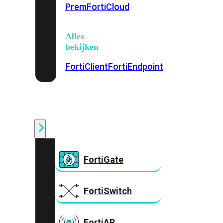
Prem
FortiCloud
Alles
bekijken
FortiClient
FortiEndpoint
Security
Fabric
Producten
FortiGate
FortiSwitch
FortiAP