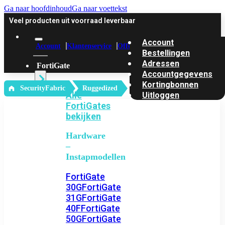
Ga naar hoofdinhoud
Ga naar voettekst
Veel producten uit voorraad leverbaar
Account
Account
Klantenservice
Offerte
Bestellingen
Adressen
FortiGate
Accountgegevens
Kortingbonnen
‎ SecurityFabric
Ruggedized
Alle
Uitloggen
FortiGates
bekijken
Hardware
–
Instapmodellen
FortiGate
30G
FortiGate
31G
FortiGate
40F
FortiGate
50G
FortiGate