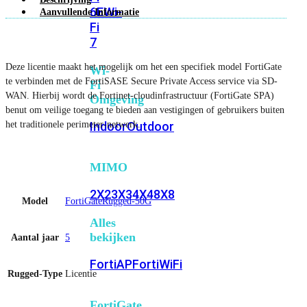
6E
Wi-
Aanvullende Informatie
Fi
7
Deze licentie maakt het mogelijk om het een specifiek model FortiGate
Wi-
te verbinden met de FortiSASE Secure Private Access service via SD-
Fi
WAN. Hierbij wordt de Fortinet-cloudinfrastructuur (FortiGate SPA)
Omgeving
benut om veilige toegang te bieden aan vestigingen of gebruikers buiten
het traditionele perimeter-netwerk.
Indoor
Outdoor
MIMO
2X2
3X3
4X4
8X8
Model
FortiGateRugged-50G
Alles
bekijken
Aantal jaar
5
FortiAP
FortiWiFi
Rugged-Type
Licentie
FortiGate