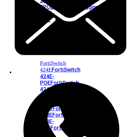
248E-
FPOE
FortiSwitchRugged
216F-
POE
FortiSwitch
400
Series
FortiSwitch
FortiSwitch
424E
424E-
POE
FortiSwitch
424E-
FPOE
FortiSwitch
424E-
Fiber
FortiSwitch
448E
FortiSwitch
448E-
POE
FortiSwitch
448E-