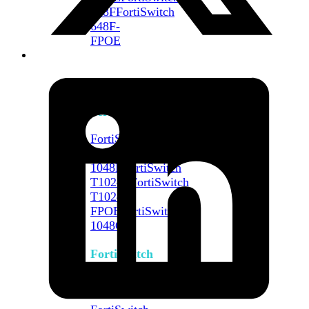
648F
FortiSwitch
648F-
FPOE
FortiSwitch
1000
Series
FortiSwitch
1024E
FortiSwitch
1048E
FortiSwitch
T1024E
FortiSwitch
T1024F-
FPOE
FortiSwitch
1048G
FortiSwitch
2000
Series