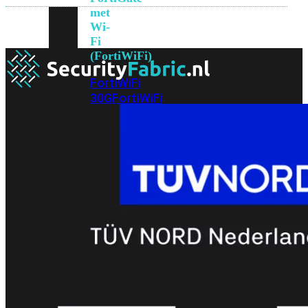
met
Wi-
Fi
(FortiWiFi)
FortiWiFi
30G
FortiWiFi
31G
FortiWiFi
40F
FortiWiFi
50G
FortiWiFi
51G
FortiWiFi
60F
FortiWiFi
61F
FortiWiFi
70G
FortiWiFi
71G
FortiWiFi
80F
FortiWiFi
81F
Licentie