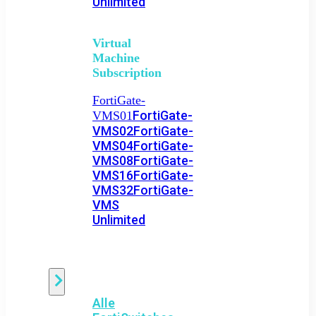
Unlimited
Virtual
Machine
Subscription
FortiGate-
FortiGate-
VMS01
VMS02
FortiGate-
VMS04
FortiGate-
VMS08
FortiGate-
VMS16
FortiGate-
VMS32
FortiGate-
VMS
Unlimited
Switch
Alle