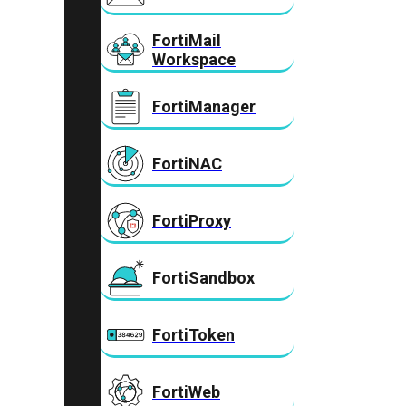
FortiMail
Workspace
FortiManager
FortiNAC
FortiProxy
FortiSandbox
FortiToken
FortiWeb