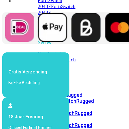
FortiSwitch
2048F
FortiSwitch
2048F-
B2F
FortiSwitch
3000
Series
FortiSwitch
3032E
FortiSwitch
3032G
Gratis Verzending
FortiSwitch
Bij Elke Bestelling
Ruggedized
FortiSwitchRugged
108F
FortiSwitchRugged
112F-
POE
FortiSwitchRugged
18 Jaar Ervaring
216F-
POE
FortiSwitchRugged
Officeel Fortinet Partner