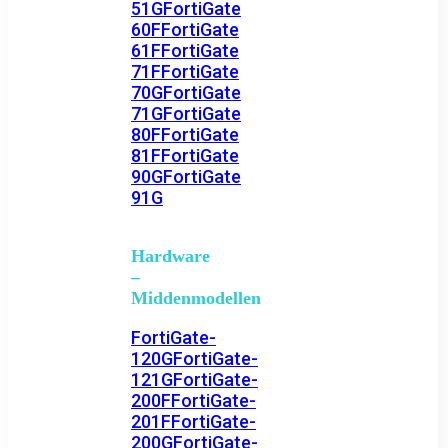
51G
FortiGate
60F
FortiGate
61F
FortiGate
71F
FortiGate
70G
FortiGate
71G
FortiGate
80F
FortiGate
81F
FortiGate
90G
FortiGate
91G
Hardware
–
Middenmodellen
FortiGate-
120G
FortiGate-
121G
FortiGate-
200F
FortiGate-
201F
FortiGate-
200G
FortiGate-