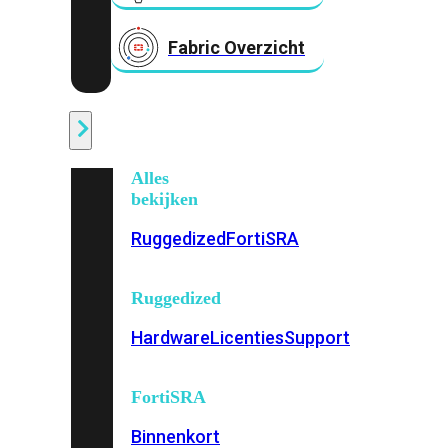
Fabric Overzicht
Industrieel
Alles
bekijken
Ruggedized
FortiSRA
Ruggedized
Hardware
Licenties
Support
FortiSRA
Binnenkort