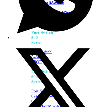
FPOE
FortiSwitch
M426E-
FPOE
FortiSwitchRugged
424F-
POE
FortiSwitch
500
Series
FortiSwitch
548D-
FPOE
FortiSwitch
600
Series
FortiSwitch
624F
FortiSwitch
624F-
FPOE
FortiSwitch