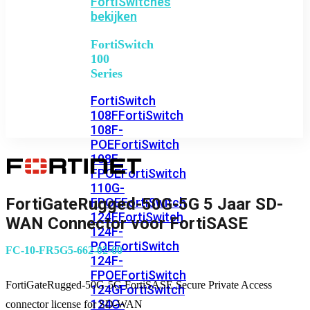
FortiSwitches
bekijken
FortiSwitch
100
Series
FortiSwitch
108F
FortiSwitch
108F-
POE
FortiSwitch
108F-
FPOE
FortiSwitch
110G-
FortiGateRugged-50G-5G 5 Jaar SD-
FPOE
FortiSwitch
124F
FortiSwitch
WAN Connector voor FortiSASE
124F-
POE
FortiSwitch
FC-10-FR5G5-662-02-60
124F-
FPOE
FortiSwitch
FortiGateRugged-50G-5G FortiSASE Secure Private Access
124G
FortiSwitch
124G-
connector license for SD-WAN