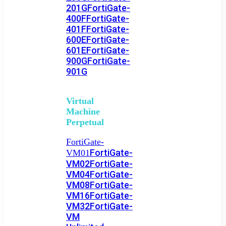
201G
FortiGate-
400F
FortiGate-
401F
FortiGate-
600E
FortiGate-
601E
FortiGate-
900G
FortiGate-
901G
Virtual
Machine
Perpetual
FortiGate-
FortiGate-
VM01
VM02
FortiGate-
VM04
FortiGate-
VM08
FortiGate-
VM16
FortiGate-
VM32
FortiGate-
VM