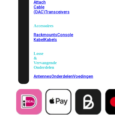
Attach
Cable
(DAC)
Transceivers
Accessoires
Rackmounts
Console
Kabel
Kabels
Losse
&
Vervangende
Onderdelen
Antennes
Onderdelen
Voedingen