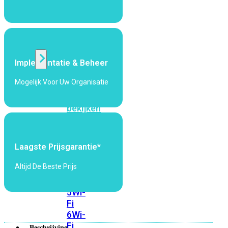
424F-
POE
WiFi
Implementatie & Beheer
Alle
Mogelijk Voor Uw Organisatie
Access
Points
bekijken
Wi-
Fi
Laagste Prijsgarantie*
Generatie
Altijd De Beste Prijs
Wi-
Fi
5
Wi-
Fi
6
Wi-
Fi
Beschrijving