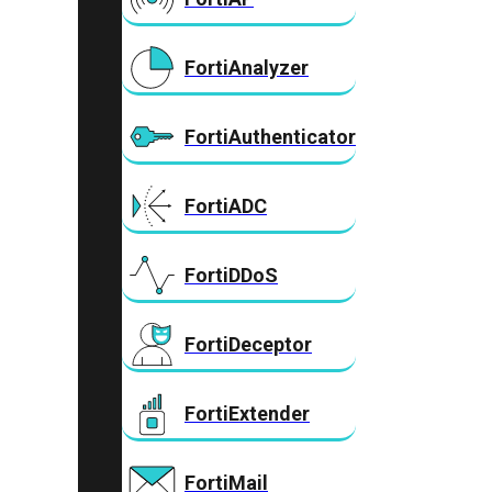
FortiAnalyzer
FortiAuthenticator
FortiADC
FortiDDoS
FortiDeceptor
FortiExtender
FortiMail