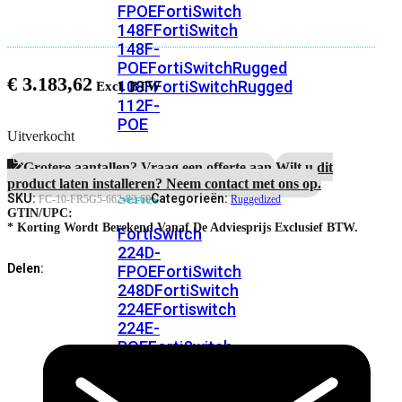
FPOE
FortiSwitch
148F
FortiSwitch
148F-
POE
FortiSwitchRugged
€
3.183,62
108F
FortiSwitchRugged
112F-
POE
Uitverkocht
FortiSwitch
Grotere aantallen? Vraag een offerte aan.
Wilt u dit
200
product laten installeren? Neem contact met ons op.
Series
SKU:
Categorieën:
FC-10-FR5G5-662-02-60
Ruggedized
GTIN/UPC:
* Korting Wordt Berekend Vanaf De Adviesprijs Exclusief BTW.
FortiSwitch
224D-
Delen:
FPOE
FortiSwitch
248D
FortiSwitch
224E
Fortiswitch
224E-
POE
FortiSwitch
248E-
POE
FortiSwitch