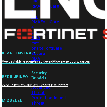
dag
RMA
FortiCare
4
uur
RMA
FortiCare
4
uur
RMA
met
onsite
FortiCare
Secure
KLANTENSERVICE
RMA
Veelgestelde vragen
Privacybeleid
Algemene Voorwaarden
Security
BEDRIJFINFO
Bundels
Zero Trust Networks
Wifi Experts B.V.
Contact
Advanced
Threat
Protection
Unified
MIDDELEN
Threat