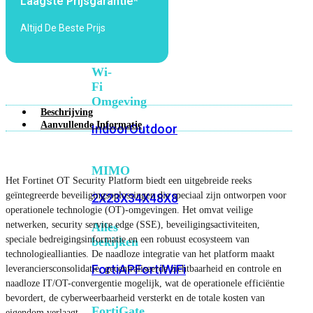
Laagste Prijsgarantie*
6E
Wi-
Fi
Altijd De Beste Prijs
7
Wi-
Fi
Omgeving
Beschrijving
Aanvullende Informatie
Indoor
Outdoor
MIMO
Het Fortinet OT Security Platform biedt een uitgebreide reeks
geïntegreerde beveiligingsoplossingen die speciaal zijn ontworpen voor
2X2
3X3
4X4
8X8
operationele technologie (OT)-omgevingen. Het omvat veilige
netwerken, security service edge (SSE), beveiligingsactiviteiten,
Alles
speciale bedreigingsinformatie en een robuust ecosysteem van
bekijken
technologieallianties. De naadloze integratie van het platform maakt
FortiAP
FortiWiFi
leveranciersconsolidatie, gecentraliseerde zichtbaarheid en controle en
naadloze IT/OT-convergentie mogelijk, wat de operationele efficiëntie
bevordert, de cyberweerbaarheid versterkt en de totale kosten van
FortiGate
eigendom verlaagt.