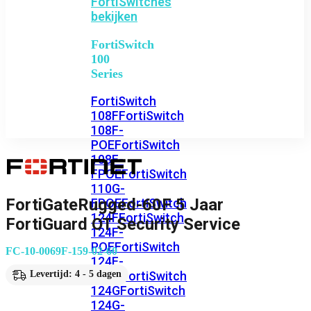
FortiSwitches
bekijken
FortiSwitch
100
Series
FortiSwitch
108F
FortiSwitch
108F-
POE
FortiSwitch
108F-
FPOE
FortiSwitch
110G-
FortiGateRugged-60F 5 Jaar
FPOE
FortiSwitch
124F
FortiSwitch
FortiGuard OT Security Service
124F-
POE
FortiSwitch
FC-10-0069F-159-02-60
124F-
FPOE
FortiSwitch
Levertijd: 4 - 5 dagen
124G
FortiSwitch
124G-