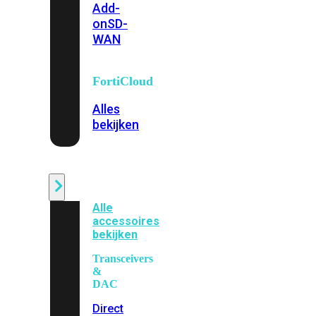
Add-
on
SD-
WAN
FortiCloud
Alles
bekijken
Accessoires
Alle
accessoires
bekijken
Transceivers
&
DAC
Direct