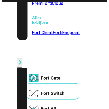
Prem
FortiCloud
Alles
bekijken
FortiClient
FortiEndpoint
Security
Fabric
Producten
FortiGate
FortiSwitch
FortiAP