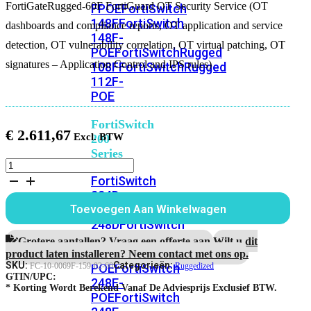
FortiGateRugged-60F FortiGuard OT Security Service (OT
FPOE
FortiSwitch
148F
FortiSwitch
dashboards and compliance reports, OT application and service
148F-
detection, OT vulnerability correlation, OT virtual patching, OT
POE
FortiSwitchRugged
signatures – Application Control and IPS rules)
108F
FortiSwitchRugged
112F-
POE
FortiSwitch
€
2.611,67
200
Series
FortiGateRugged-
60F
FortiSwitch
5
224D-
Jaar
FPOE
FortiSwitch
Toevoegen Aan Winkelwagen
FortiGuard
248D
FortiSwitch
OT
224E
Fortiswitch
Security
Grotere aantallen? Vraag een offerte aan.
Wilt u dit
Service
224E-
product laten installeren? Neem contact met ons op.
aantal
SKU:
Categorieën:
POE
FortiSwitch
FC-10-0069F-159-02-60
Ruggedized
GTIN/UPC:
248E-
* Korting Wordt Berekend Vanaf De Adviesprijs Exclusief BTW.
POE
FortiSwitch