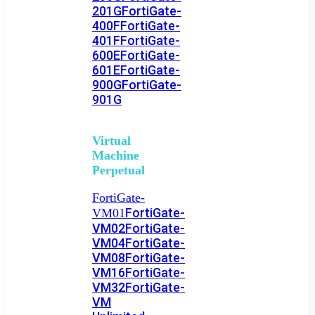
201G
FortiGate-
400F
FortiGate-
401F
FortiGate-
600E
FortiGate-
601E
FortiGate-
900G
FortiGate-
901G
Virtual
Machine
Perpetual
FortiGate-
FortiGate-
VM01
VM02
FortiGate-
VM04
FortiGate-
VM08
FortiGate-
VM16
FortiGate-
VM32
FortiGate-
VM