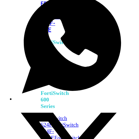
FPOE
FortiSwitch
M426E-
FPOE
FortiSwitchRugged
424F-
POE
FortiSwitch
500
Series
FortiSwitch
548D-
FPOE
FortiSwitch
600
Series
FortiSwitch
624F
FortiSwitch
624F-
FPOE
FortiSwitch