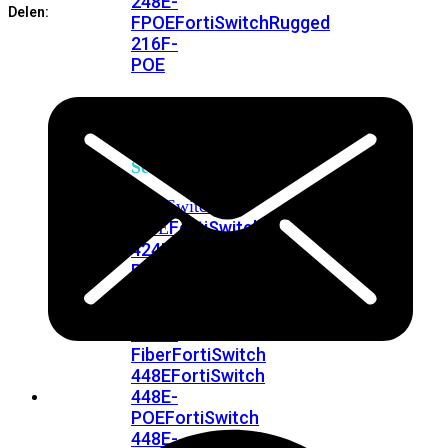
248E-
Delen:
FPOE
FortiSwitchRugged
216F-
POE
FortiSwitch
400
Series
FortiSwitch
FortiSwitch
424E
424E-
POE
FortiSwitch
424E-
FPOE
FortiSwitch
424E-
Fiber
FortiSwitch
448E
FortiSwitch
448E-
POE
FortiSwitch
448E-