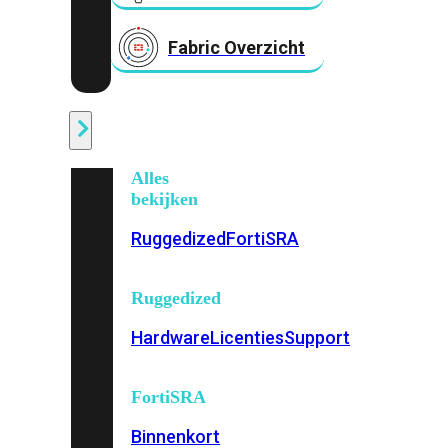
Fabric Overzicht
Industrieel
Alles
bekijken
Ruggedized
FortiSRA
Ruggedized
Hardware
Licenties
Support
FortiSRA
Binnenkort