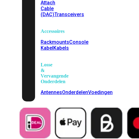
Attach
Cable
(DAC)
Transceivers
Accessoires
Rackmounts
Console
Kabel
Kabels
Losse
&
Vervangende
Onderdelen
Antennes
Onderdelen
Voedingen