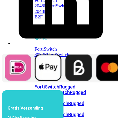
FortiSwitch
2048F
FortiSwitch
2048F-
B2F
FortiSwitch
3000
Series
FortiSwitch
3032E
FortiSwitch
3032G
FortiSwitch
Ruggedized
FortiSwitchRugged
108F
FortiSwitchRugged
112F-
POE
FortiSwitchRugged
Gratis Verzending
216F-
POE
FortiSwitchRugged