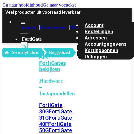
Ga naar hoofdinhoud
Ga naar voettekst
Veel producten uit voorraad leverbaar
Account
Account
Klantenservice
Offerte
Bestellingen
Adressen
FortiGate
Accountgegevens
Kortingbonnen
‎ SecurityFabric
Ruggedized
Alle
Uitloggen
FortiGates
bekijken
Hardware
–
Instapmodellen
FortiGate
30G
FortiGate
31G
FortiGate
40F
FortiGate
50G
FortiGate