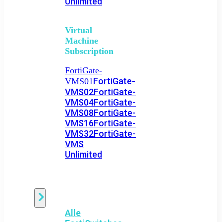
Unlimited
Virtual
Machine
Subscription
FortiGate-
FortiGate-
VMS01
VMS02
FortiGate-
VMS04
FortiGate-
VMS08
FortiGate-
VMS16
FortiGate-
VMS32
FortiGate-
VMS
Unlimited
Switch
Alle