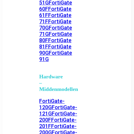
51G
FortiGate
60F
FortiGate
61F
FortiGate
71F
FortiGate
70G
FortiGate
71G
FortiGate
80F
FortiGate
81F
FortiGate
90G
FortiGate
91G
Hardware
–
Middenmodellen
FortiGate-
120G
FortiGate-
121G
FortiGate-
200F
FortiGate-
201F
FortiGate-
200G
FortiGate-