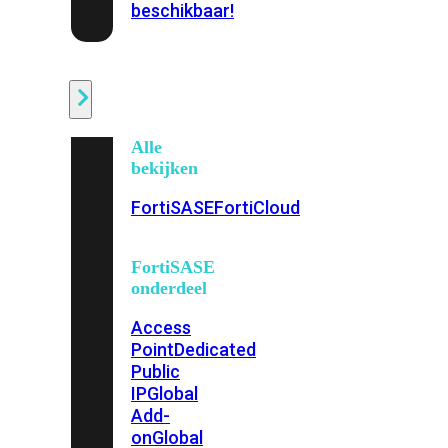
beschikbaar!
Cloud
Alle
bekijken
FortiSASE
FortiCloud
FortiSASE
onderdeel
Access
Point
Dedicated
Public
IP
Global
Add-
on
Global