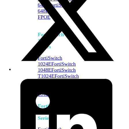
648F
FortiSwitch
648F-
FPOE
FortiSwitch
1000
Series
FortiSwitch
1024E
FortiSwitch
1048E
FortiSwitch
T1024E
FortiSwitch
T1024F-
FPOE
FortiSwitch
1048G
FortiSwitch
2000
Series