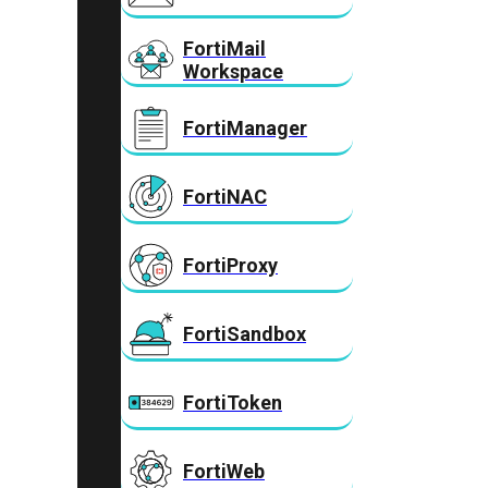
FortiMail
Workspace
FortiManager
FortiNAC
FortiProxy
FortiSandbox
FortiToken
FortiWeb