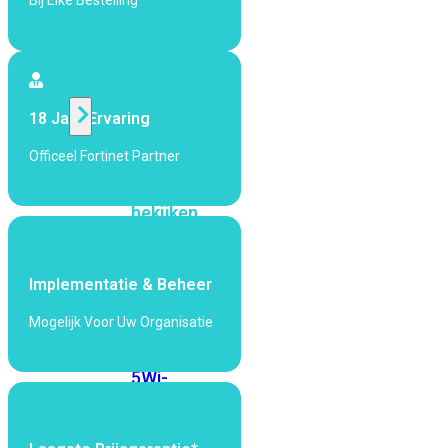
Bij Elke Bestelling
424F-
POE
WiFi
18 Jaar Ervaring
Alle
Officeel Fortinet Partner
Access
Points
bekijken
Wi-
Fi
Implementatie & Beheer
Generatie
Mogelijk Voor Uw Organisatie
Wi-
Fi
5
Wi-
Fi
6
Wi-
Fi