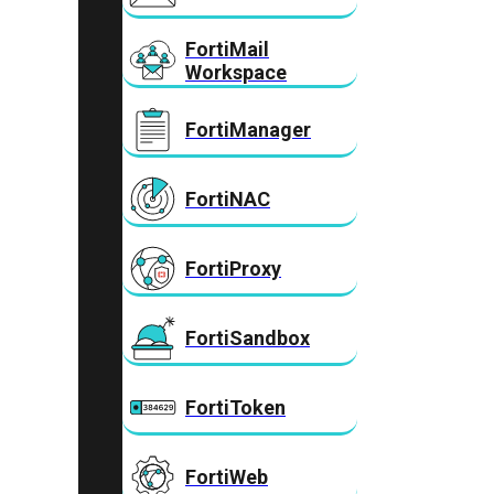
FortiMail
Workspace
FortiManager
FortiNAC
FortiProxy
FortiSandbox
FortiToken
FortiWeb