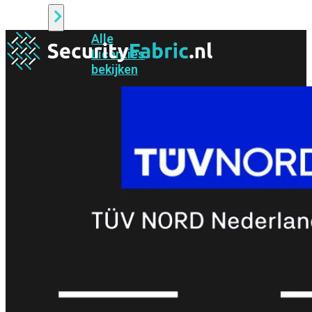
Alle
Licenties
bekijken
FortiCare
Support
FortiCare
Essentials
FortiCare
Premium
FortiCare
Elite
FortiCare
Upgrades
FortiCare
RMA
FortiCare
1