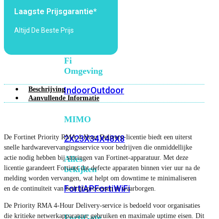
6E
Wi-
Laagste Prijsgarantie*
Fi
7
Altijd De Beste Prijs
Wi-
Fi
Omgeving
Indoor
Outdoor
Beschrijving
Aanvullende Informatie
MIMO
De Fortinet Priority RMA 4-Hour Delivery-licentie biedt een uiterst
2X2
3X3
4X4
8X8
snelle hardwarevervangingsservice voor bedrijven die onmiddellijke
actie nodig hebben bij storingen van Fortinet-apparatuur. Met deze
Alles
licentie garandeert Fortinet dat defecte apparaten binnen vier uur na de
bekijken
melding worden vervangen, wat helpt om downtime te minimaliseren
FortiAP
FortiWiFi
en de continuïteit van bedrijfsprocessen te waarborgen.
De Priority RMA 4-Hour Delivery-service is bedoeld voor organisaties
die kritieke netwerkapparatuur gebruiken en maximale uptime eisen. Dit
FortiGate