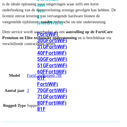
is de ideale oplossing voor omgevingen waar zelfs een korte
met
onderbreking van de dienstverlening ernstige gevolgen kan hebben. De
Wi-
licentie omvat levering van vervangende hardware binnen de
Fi
vastgestelde tijdslimiet,
zonder
technische on-site ondersteuning.
(FortiWiFi)
Deze service wordt aangeboden als een
aanvulling op de FortiCare
FortiWiFi
Premium en Elite technische ondersteuning
en is beschikbaar via
30G
FortiWiFi
verschillende contractduur opties.
31G
FortiWiFi
40F
FortiWiFi
50G
FortiWiFi
51G
FortiWiFi
60F
FortiWiFi
Model
FortiGateRugged-70F
61F
FortiWiFi
70G
FortiWiFi
Aantal jaar
3
71G
FortiWiFi
80F
FortiWiFi
Rugged-Type
Support
81F
Licentie