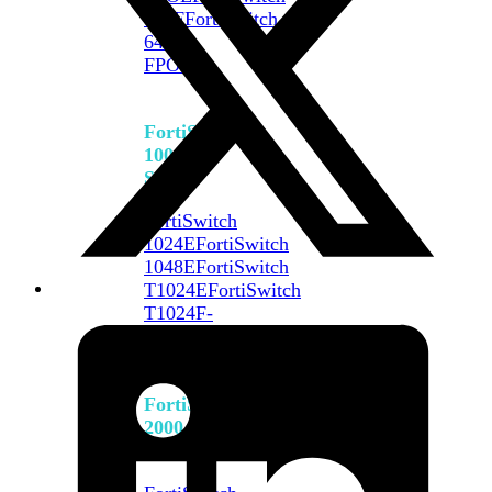
648F
FortiSwitch
648F-
FPOE
FortiSwitch
1000
Series
FortiSwitch
1024E
FortiSwitch
1048E
FortiSwitch
T1024E
FortiSwitch
T1024F-
FPOE
FortiSwitch
1048G
FortiSwitch
2000
Series