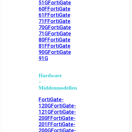
51G
FortiGate
60F
FortiGate
61F
FortiGate
71F
FortiGate
70G
FortiGate
71G
FortiGate
80F
FortiGate
81F
FortiGate
90G
FortiGate
91G
Hardware
–
Middenmodellen
FortiGate-
120G
FortiGate-
121G
FortiGate-
200F
FortiGate-
201F
FortiGate-
200G
FortiGate-