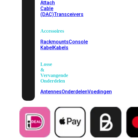
Attach
Cable
(DAC)
Transceivers
Accessoires
Rackmounts
Console
Kabel
Kabels
Losse
&
Vervangende
Onderdelen
Antennes
Onderdelen
Voedingen