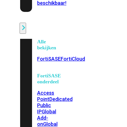
beschikbaar!
Cloud
Alle
bekijken
FortiSASE
FortiCloud
FortiSASE
onderdeel
Access
Point
Dedicated
Public
IP
Global
Add-
on
Global