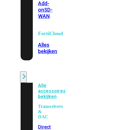
Add-
on
SD-
WAN
FortiCloud
Alles
bekijken
Accessoires
Alle
accessoires
bekijken
Transceivers
&
DAC
Direct