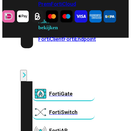
Prem
FortiCloud
Alles
bekijken
FortiClient
FortiEndpoint
Security
Fabric
Producten
FortiGate
FortiSwitch
FortiAP