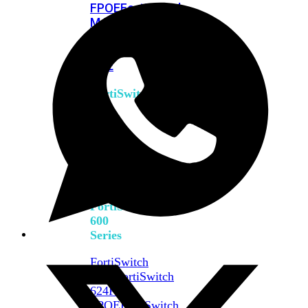
FPOE
FortiSwitch
M426E-
FPOE
FortiSwitchRugged
424F-
POE
FortiSwitch
500
Series
FortiSwitch
548D-
FPOE
FortiSwitch
600
Series
FortiSwitch
624F
FortiSwitch
624F-
FPOE
FortiSwitch