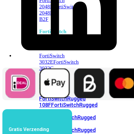
FortiSwitch
2048F
FortiSwitch
2048F-
B2F
FortiSwitch
3000
Series
FortiSwitch
3032E
FortiSwitch
3032G
FortiSwitch
Ruggedized
FortiSwitchRugged
108F
FortiSwitchRugged
112F-
POE
FortiSwitchRugged
216F-
Gratis Verzending
POE
FortiSwitchRugged