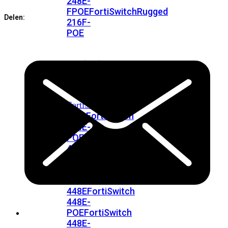
248E-
FPOE
FortiSwitchRugged
Delen:
216F-
POE
FortiSwitch
400
Series
FortiSwitch
FortiSwitch
424E
424E-
POE
FortiSwitch
424E-
FPOE
FortiSwitch
424E-
Fiber
FortiSwitch
448E
FortiSwitch
448E-
POE
FortiSwitch
448E-