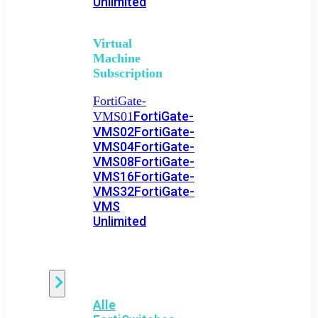
Unlimited
Virtual
Machine
Subscription
FortiGate-
FortiGate-
VMS01
VMS02
FortiGate-
VMS04
FortiGate-
VMS08
FortiGate-
VMS16
FortiGate-
VMS32
FortiGate-
VMS
Unlimited
Switch
Alle