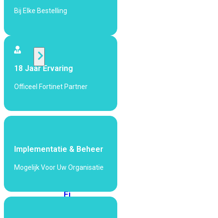
424F-
Bij Elke Bestelling
POE
WiFi
18 Jaar Ervaring
Alle
Access
Officeel Fortinet Partner
Points
bekijken
Wi-
Fi
Generatie
Implementatie & Beheer
Wi-
Mogelijk Voor Uw Organisatie
Fi
5
Wi-
Fi
6
Wi-
Fi