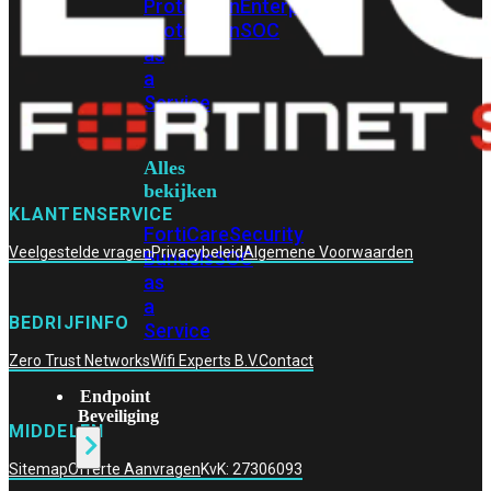
Protection
Enterprise
Protection
SOC
as
a
Service
Alles
bekijken
KLANTENSERVICE
FortiCare
Security
Veelgestelde vragen
Privacybeleid
Algemene Voorwaarden
Bundels
SOC
as
a
BEDRIJFINFO
Service
Zero Trust Networks
Wifi Experts B.V.
Contact
Endpoint
Beveiliging
MIDDELEN
Sitemap
Offerte Aanvragen
KvK: 27306093