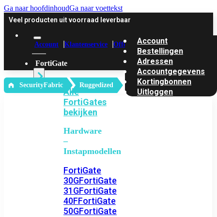
Ga naar hoofdinhoud
Ga naar voettekst
Veel producten uit voorraad leverbaar
Account
Account
Klantenservice
Offerte
Bestellingen
Adressen
FortiGate
Accountgegevens
Kortingbonnen
‎ SecurityFabric
Ruggedized
Alle
Uitloggen
FortiGates
bekijken
Hardware
–
Instapmodellen
FortiGate
30G
FortiGate
31G
FortiGate
40F
FortiGate
50G
FortiGate