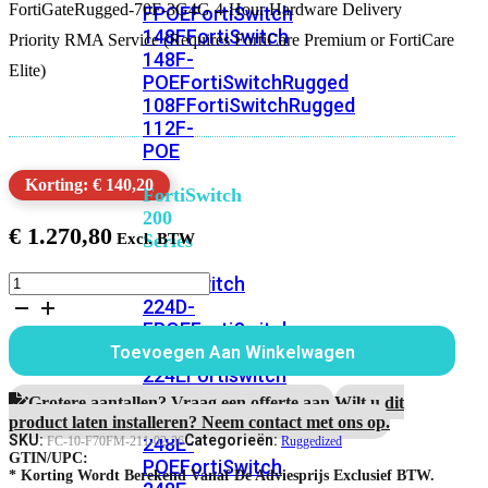
FortiGateRugged-70F-3G4G 4-Hour Hardware Delivery
FPOE
FortiSwitch
148F
FortiSwitch
Priority RMA Service (Requires FortiCare Premium or FortiCare
148F-
Elite)
POE
FortiSwitchRugged
108F
FortiSwitchRugged
112F-
POE
Korting: € 140,20
FortiSwitch
200
€
1.270,80
Series
FortiGateRugged-
FortiSwitch
70F-
224D-
3G4G
FPOE
FortiSwitch
3
248D
FortiSwitch
Toevoegen Aan Winkelwagen
Jaar
224E
Fortiswitch
4-
224E-
uur
Grotere aantallen? Vraag een offerte aan.
Wilt u dit
Hardware
POE
FortiSwitch
product laten installeren? Neem contact met ons op.
RMA
SKU:
Categorieën:
248E-
FC-10-F70FM-211-02-36
Ruggedized
Service
GTIN/UPC:
POE
FortiSwitch
aantal
* Korting Wordt Berekend Vanaf De Adviesprijs Exclusief BTW.