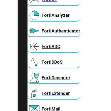
FortiAnalyzer
FortiAuthenticator
FortiADC
FortiDDoS
FortiDeceptor
FortiExtender
FortiMail