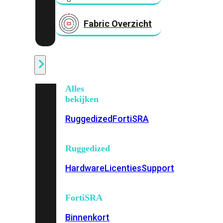
Fabric Overzicht
Industrieel
Alles
bekijken
Ruggedized
FortiSRA
Ruggedized
Hardware
Licenties
Support
FortiSRA
Binnenkort