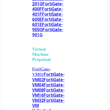
201G
FortiGate-
400F
FortiGate-
401F
FortiGate-
600E
FortiGate-
601E
FortiGate-
900G
FortiGate-
901G
Virtual
Machine
Perpetual
FortiGate-
FortiGate-
VM01
VM02
FortiGate-
VM04
FortiGate-
VM08
FortiGate-
VM16
FortiGate-
VM32
FortiGate-
VM