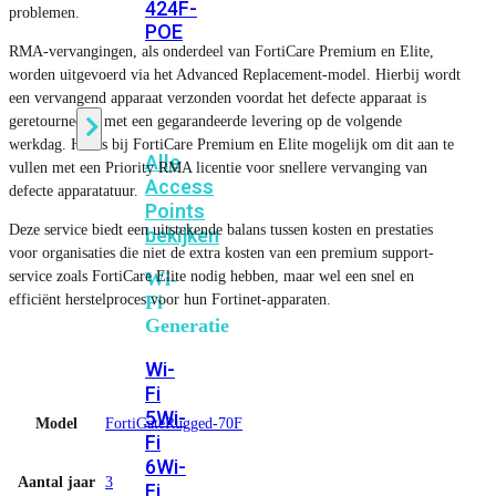
424F-
problemen.
POE
RMA-vervangingen, als onderdeel van FortiCare Premium en Elite,
worden uitgevoerd via het Advanced Replacement-model. Hierbij wordt
WiFi
een vervangend apparaat verzonden voordat het defecte apparaat is
geretourneerd, met een gegarandeerde levering op de volgende
werkdag. Het is bij FortiCare Premium en Elite mogelijk om dit aan te
Alle
vullen met een Priority RMA licentie voor snellere vervanging van
Access
defecte apparatatuur.
Points
Deze service biedt een uitstekende balans tussen kosten en prestaties
bekijken
voor organisaties die niet de extra kosten van een premium support-
service zoals FortiCare Elite nodig hebben, maar wel een snel en
Wi-
efficiënt herstelproces voor hun Fortinet-apparaten.
Fi
Generatie
Wi-
Fi
5
Wi-
Model
FortiGateRugged-70F
Fi
6
Wi-
Aantal jaar
3
Fi