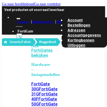
Ga naar hoofdinhoud
Ga naar voettekst
Veel producten uit voorraad leverbaar
Account
Account
Klantenservice
Offerte
Bestellingen
Adressen
FortiGate
Accountgegevens
Kortingbonnen
‎ SecurityFabric
Ruggedized
Alle
Uitloggen
FortiGates
bekijken
Hardware
–
Instapmodellen
FortiGate
30G
FortiGate
31G
FortiGate
40F
FortiGate
50G
FortiGate