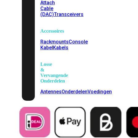
Attach
Cable
(DAC)
Transceivers
Accessoires
Rackmounts
Console
Kabel
Kabels
Losse
&
Vervangende
Onderdelen
Antennes
Onderdelen
Voedingen