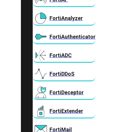
FortiAnalyzer
FortiAuthenticator
FortiADC
FortiDDoS
FortiDeceptor
FortiExtender
FortiMail