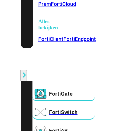
Prem
FortiCloud
Alles
bekijken
FortiClient
FortiEndpoint
Security
Fabric
Producten
FortiGate
FortiSwitch
FortiAP