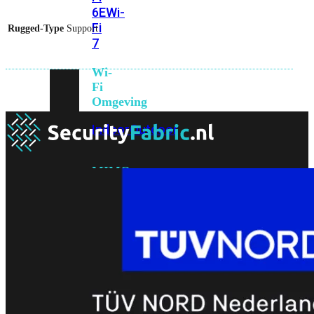
6E
Wi-
Fi
Rugged-Type
Support
7
Wi-
Fi
Omgeving
Indoor
Outdoor
MIMO
2X2
3X3
4X4
8X8
Alles
bekijken
FortiAP
FortiWiFi
FortiGate