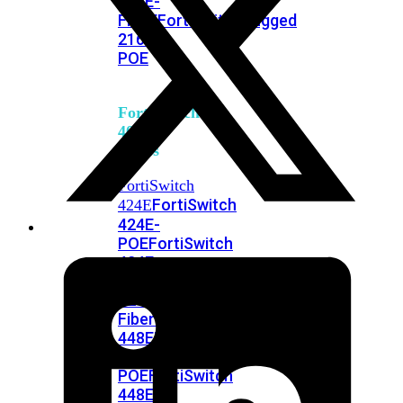
248E-
FPOE
FortiSwitchRugged
216F-
POE
FortiSwitch
400
Series
FortiSwitch
FortiSwitch
424E
424E-
POE
FortiSwitch
424E-
FPOE
FortiSwitch
424E-
Fiber
FortiSwitch
448E
FortiSwitch
448E-
POE
FortiSwitch
448E-