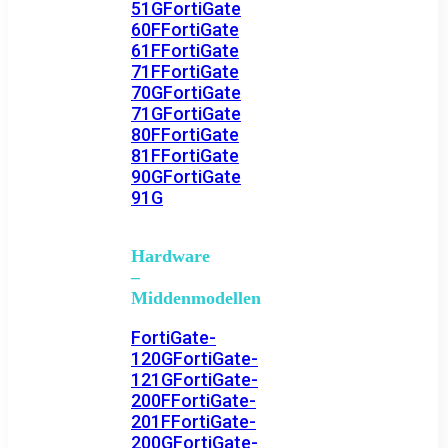
51G
FortiGate
60F
FortiGate
61F
FortiGate
71F
FortiGate
70G
FortiGate
71G
FortiGate
80F
FortiGate
81F
FortiGate
90G
FortiGate
91G
Hardware
–
Middenmodellen
FortiGate-
120G
FortiGate-
121G
FortiGate-
200F
FortiGate-
201F
FortiGate-
200G
FortiGate-