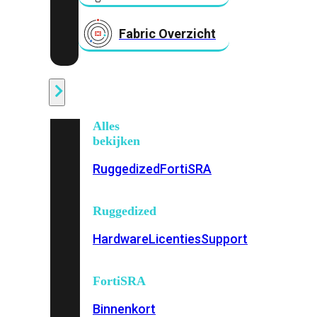
Fabric Overzicht
Industrieel
Alles
bekijken
Ruggedized
FortiSRA
Ruggedized
Hardware
Licenties
Support
FortiSRA
Binnenkort