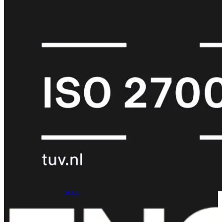
met
Wi-
Fi
(FortiWiFi)
FortiWiFi
30G
FortiWiFi
31G
FortiWiFi
40F
FortiWiFi
50G
FortiWiFi
51G
FortiWiFi
60F
FortiWiFi
61F
FortiWiFi
70G
FortiWiFi
71G
FortiWiFi
80F
FortiWiFi
81F
Licentie