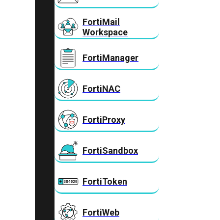
FortiMail
Workspace
FortiManager
FortiNAC
FortiProxy
FortiSandbox
FortiToken
FortiWeb