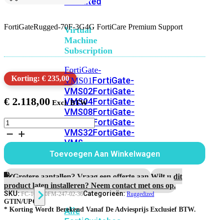
Unlimited
FortiGateRugged-70F-3G4G FortiCare Premium Support
Virtual
Machine
Subscription
FortiGate-
Korting: € 235,00
FortiGate-
VMS01
VMS02
FortiGate-
€
2.118,00
VMS04
FortiGate-
VMS08
FortiGate-
VMS16
FortiGate-
FortiGateRugged-
70F-
VMS32
FortiGate-
3G4G
VMS
3
Unlimited
Toevoegen Aan Winkelwagen
Jaar
FortiCare
Premium
Grotere aantallen? Vraag een offerte aan.
Wilt u dit
Switch
Support
product laten installeren? Neem contact met ons op.
aantal
SKU:
Categorieën:
FC-10-F70FM-247-02-36
Ruggedized
GTIN/UPC:
Alle
* Korting Wordt Berekend Vanaf De Adviesprijs Exclusief BTW.