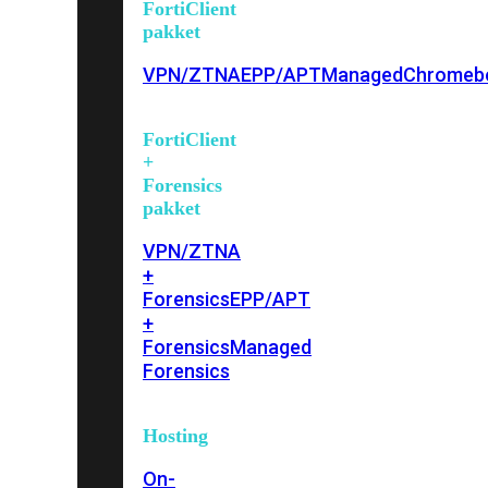
FortiClient
pakket
VPN/ZTNA
EPP/APT
Managed
Chromeb
FortiClient
+
Forensics
pakket
VPN/ZTNA
+
Forensics
EPP/APT
+
Forensics
Managed
Forensics
Hosting
On-