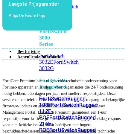
FortiSwitch
Laagste Prijsgarantie*
2048F
FortiSwitch
2048F-
Altijd De Beste Prijs
B2F
FortiSwitch
3000
Series
Beschrijving
FortiSwitch
Aanvullende Informatie
3032E
FortiSwitch
3032G
FortiSwitch
FortiCare Premium biedt uitgebreide technische ondersteuning voor
Ruggedized
Fortinet-apparaten en is ideaal voor organisaties die 24/7 ondersteuning
nodig hebben, 365 dagen per jaar, met snellere responstijden. Deze
FortiSwitchRugged
service omvat telefonische en webondersteuning, toegang tot belangrijke
108F
FortiSwitchRugged
firmware-updates en gebruik van online tools zoals het Asset
112F-
Management Portal. FortiCare Premium garandeert een 1-uur
POE
FortiSwitchRugged
responstijd voor kritieke problemen en een volgende werkdag respons
216F-
voor niet-kritieke issues, zodat bedrijven met hogere
POE
FortiSwitchRugged
beschikbaarheidseisen snel geholpen kunnen worden bij technische