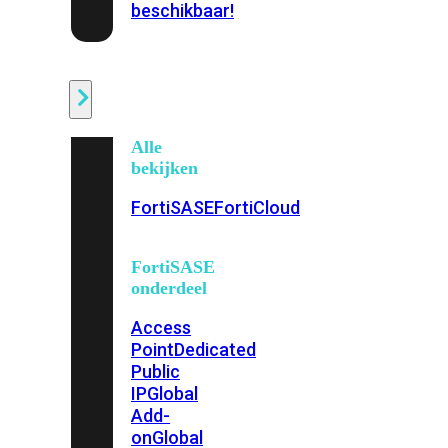
beschikbaar!
Cloud
Alle
bekijken
FortiSASE
FortiCloud
FortiSASE
onderdeel
Access
Point
Dedicated
Public
IP
Global
Add-
on
Global