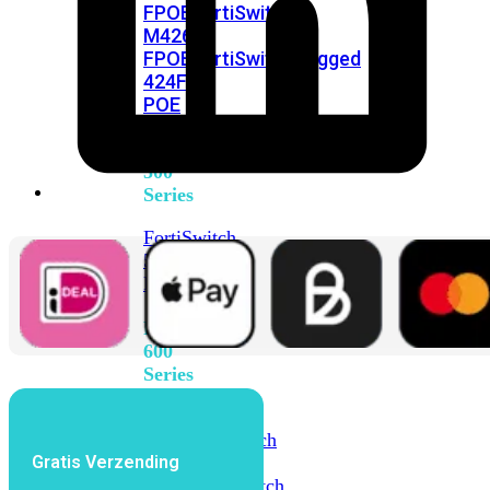
FPOE
FortiSwitch
M426E-
FPOE
FortiSwitchRugged
424F-
POE
FortiSwitch
500
Series
FortiSwitch
548D-
FPOE
FortiSwitch
600
Series
FortiSwitch
624F
FortiSwitch
Gratis Verzending
624F-
FPOE
FortiSwitch