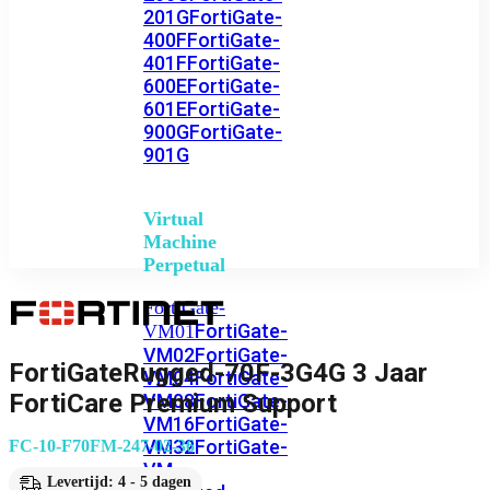
201G
FortiGate-
400F
FortiGate-
401F
FortiGate-
600E
FortiGate-
601E
FortiGate-
900G
FortiGate-
901G
Virtual
Machine
Perpetual
FortiGate-
FortiGate-
VM01
VM02
FortiGate-
FortiGateRugged-70F-3G4G 3 Jaar
VM04
FortiGate-
FortiCare Premium Support
VM08
FortiGate-
VM16
FortiGate-
VM32
FortiGate-
FC-10-F70FM-247-02-36
VM
Levertijd: 4 - 5 dagen