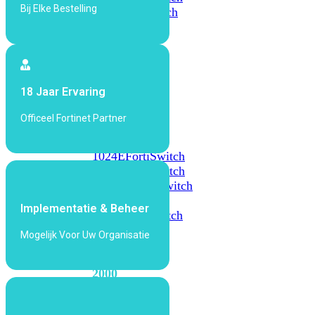
Bij Elke Bestelling
648F
FortiSwitch
648F-
FPOE
FortiSwitch
18 Jaar Ervaring
1000
Series
Officeel Fortinet Partner
FortiSwitch
1024E
FortiSwitch
1048E
FortiSwitch
T1024E
FortiSwitch
T1024F-
Implementatie & Beheer
FPOE
FortiSwitch
1048G
Mogelijk Voor Uw Organisatie
FortiSwitch
2000
Series