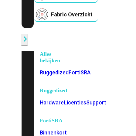
Fabric Overzicht
Industrieel
Alles
bekijken
Ruggedized
FortiSRA
Ruggedized
Hardware
Licenties
Support
FortiSRA
Binnenkort