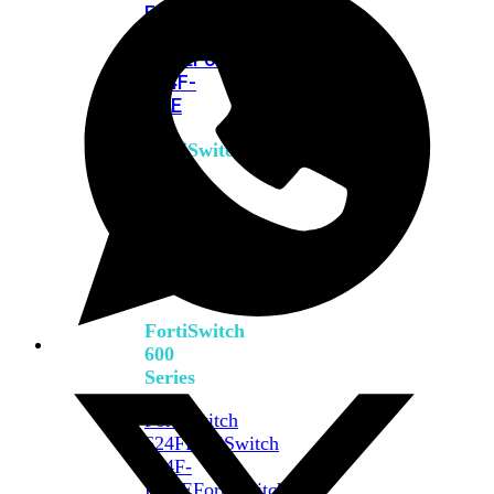
FPOE
FortiSwitch
M426E-
FPOE
FortiSwitchRugged
424F-
POE
FortiSwitch
500
Series
FortiSwitch
548D-
FPOE
FortiSwitch
600
Series
FortiSwitch
624F
FortiSwitch
624F-
FPOE
FortiSwitch