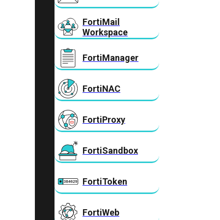
FortiMail
Workspace
FortiManager
FortiNAC
FortiProxy
FortiSandbox
FortiToken
FortiWeb