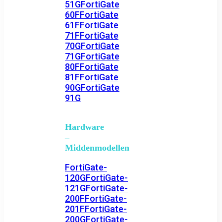
51G
FortiGate
60F
FortiGate
61F
FortiGate
71F
FortiGate
70G
FortiGate
71G
FortiGate
80F
FortiGate
81F
FortiGate
90G
FortiGate
91G
Hardware
–
Middenmodellen
FortiGate-
120G
FortiGate-
121G
FortiGate-
200F
FortiGate-
201F
FortiGate-
200G
FortiGate-