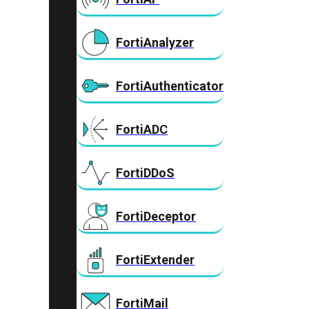
FortiAnalyzer
FortiAuthenticator
FortiADC
FortiDDoS
FortiDeceptor
FortiExtender
FortiMail