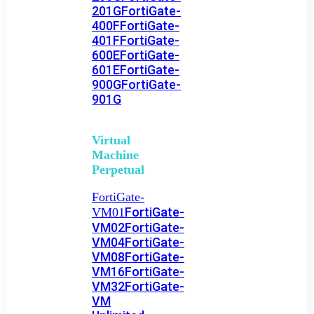
201G
FortiGate-
400F
FortiGate-
401F
FortiGate-
600E
FortiGate-
601E
FortiGate-
900G
FortiGate-
901G
Virtual
Machine
Perpetual
FortiGate-
FortiGate-
VM01
VM02
FortiGate-
VM04
FortiGate-
VM08
FortiGate-
VM16
FortiGate-
VM32
FortiGate-
VM