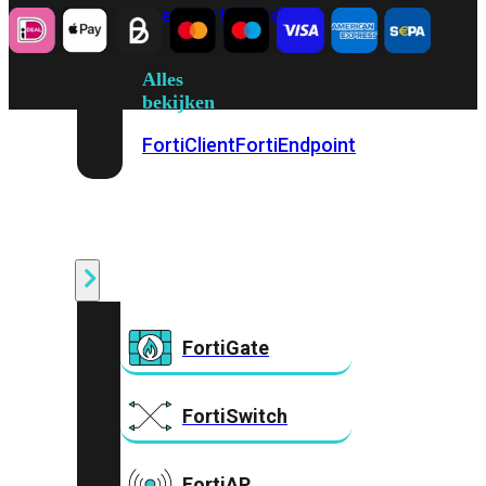
Prem
FortiCloud
Alles
bekijken
FortiClient
FortiEndpoint
Security
Fabric
Producten
FortiGate
FortiSwitch
FortiAP