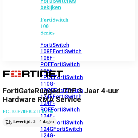
FortiSwitches
bekijken
FortiSwitch
100
Series
FortiSwitch
108F
FortiSwitch
108F-
POE
FortiSwitch
108F-
FPOE
FortiSwitch
110G-
FortiGateRugged-70F 3 Jaar 4-uur
FPOE
FortiSwitch
124F
FortiSwitch
Hardware RMA Service
124F-
POE
FortiSwitch
FC-10-F70FB-211-02-36
124F-
FPOE
FortiSwitch
Levertijd: 3 - 4 dagen
124G
FortiSwitch
124G-