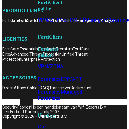
FortiClient
pakket
PRODUCTLIJNEN
VPN/ZTNA
EPP/APT
Managed
Chromeb
FortiGate
FortiSwitch
FortiAP
FortiWiFi
FortiManager
FortiAnalyzer
FortiClient
LICENTIES
+
Forensics
FortiCare Essentials
FortiCare Premium
FortiCare
Elite
Advanced Threat Protection
Unified Threat
pakket
Protection
Enterprise Protection
VPN/ZTNA
+
ACCESSOIRES
Forensics
EPP/APT
+
Direct Attach Cable (DAC)
Transceiver
Rackmount
Forensics
Managed
Forensics
SecurityFabric.nl is een handelsnaam van Wifi Experts B.V,
een Fortinet Partner sinds 2007.
Hosting
Copyright © 2026 – Wifi Experts B.V.
On-