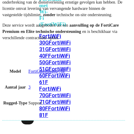
onderbreking van de dienstverlening ernstige gevolgen kan hebben. De
met
licentie omvat levering van vervangende hardware binnen de
Wi-
vastgestelde tijdslimiet,
zonder
technische on-site ondersteuning.
Fi
(FortiWiFi)
Deze service wordt aangeboden als een
aanvulling op de FortiCare
Premium en Elite technische ondersteuning
en is beschikbaar via
FortiWiFi
verschillende contractduur opties.
30G
FortiWiFi
31G
FortiWiFi
40F
FortiWiFi
50G
FortiWiFi
51G
FortiWiFi
Model
FortiGateRugged-70F
60F
FortiWiFi
61F
Aantal jaar
3
FortiWiFi
70G
FortiWiFi
71G
FortiWiFi
Rugged-Type
Support
80F
FortiWiFi
81F
Licentie