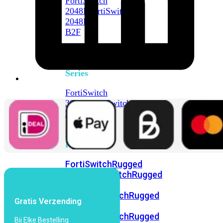
FortiSwitch
2048F
FortiSwitch
2048F-
B2F
FortiSwitch
3000
Series
FortiSwitch
3032E
FortiSwitch
3032G
FortiSwitch
Ruggedized
FortiSwitchRugged
108F
FortiSwitchRugged
112F-
POE
FortiSwitchRugged
Gratis Verzending
216F-
POE
FortiSwitchRugged
Bij Elke Bestelling