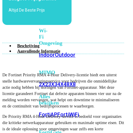
6E
Wi-
Altijd De Beste Prijs
Fi
7
Wi-
Fi
Omgeving
Beschrijving
Aanvullende Informatie
Indoor
Outdoor
MIMO
De Fortinet Priority RMA 4-Hour Delivery-licentie biedt een uiterst
snelle hardwarevervangingsservice voor bedrijven die onmiddellijke
2X2
3X3
4X4
8X8
actie nodig hebben bij storingen van Fortinet-apparatuur. Met deze
licentie garandeert Fortinet dat defecte apparaten binnen vier uur na de
Alles
melding worden vervangen, wat helpt om downtime te minimaliseren
bekijken
en de continuïteit van bedrijfsprocessen te waarborgen.
FortiAP
FortiWiFi
De Priority RMA 4-Hour Delivery-service is bedoeld voor organisaties
die kritieke netwerkapparatuur gebruiken en maximale uptime eisen. Dit
is de ideale oplossing voor omgevingen waar zelfs een korte
FortiGate