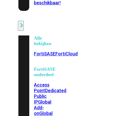
beschikbaar!
Cloud
Alle
bekijken
FortiSASE
FortiCloud
FortiSASE
onderdeel
Access
Point
Dedicated
Public
IP
Global
Add-
on
Global