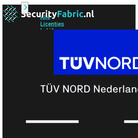
Alle
Licenties
bekijken
FortiCare
Support
FortiCare
Essentials
FortiCare
Premium
FortiCare
Elite
FortiCare
Upgrades
FortiCare
RMA
FortiCare
1