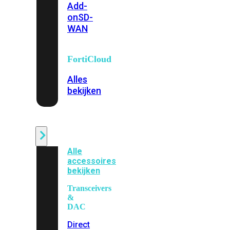
Add-
on
SD-
WAN
FortiCloud
Alles
bekijken
Accessoires
Alle
accessoires
bekijken
Transceivers
&
DAC
Direct