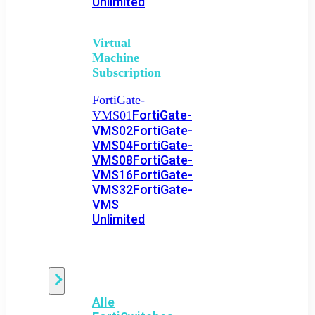
Unlimited
Virtual
Machine
Subscription
FortiGate-
FortiGate-
VMS01
VMS02
FortiGate-
VMS04
FortiGate-
VMS08
FortiGate-
VMS16
FortiGate-
VMS32
FortiGate-
VMS
Unlimited
Switch
Alle