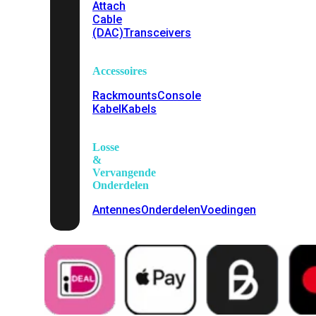
Attach
Cable
(DAC)
Transceivers
Accessoires
Rackmounts
Console
Kabel
Kabels
Losse
&
Vervangende
Onderdelen
Antennes
Onderdelen
Voedingen