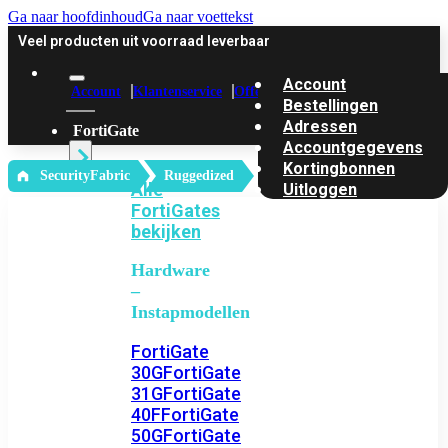
Ga naar hoofdinhoud
Ga naar voettekst
Veel producten uit voorraad leverbaar
Account
Account
Klantenservice
Offerte
Bestellingen
Adressen
FortiGate
Accountgegevens
Kortingbonnen
‎ SecurityFabric
Ruggedized
Alle
Uitloggen
FortiGates
bekijken
Hardware
–
Instapmodellen
FortiGate
30G
FortiGate
31G
FortiGate
40F
FortiGate
50G
FortiGate