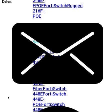
248E-
Delen:
FPOE
FortiSwitchRugged
216F-
POE
FortiSwitch
400
Series
FortiSwitch
FortiSwitch
424E
424E-
POE
FortiSwitch
424E-
FPOE
FortiSwitch
424E-
Fiber
FortiSwitch
448E
FortiSwitch
448E-
POE
FortiSwitch
448E-