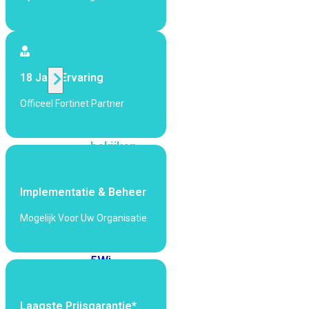
424F-
POE
WiFi
18 Jaar Ervaring
Alle
Officeel Fortinet Partner
Access
Points
bekijken
Wi-
Fi
Implementatie & Beheer
Generatie
Mogelijk Voor Uw Organisatie
Wi-
Fi
5
Wi-
Fi
6
Wi-
Fi
Laagste Prijsgarantie*