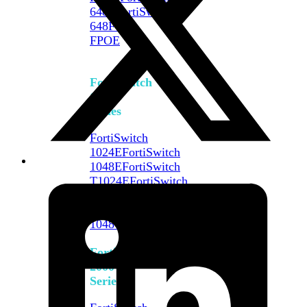
648F
FortiSwitch
648F-
FPOE
FortiSwitch
1000
Series
FortiSwitch
1024E
FortiSwitch
1048E
FortiSwitch
T1024E
FortiSwitch
T1024F-
FPOE
FortiSwitch
1048G
FortiSwitch
2000
Series