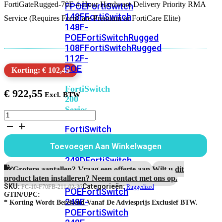
FortiGateRugged-70F 4-Hour Hardware Delivery Priority RMA
FPOE
FortiSwitch
148F
FortiSwitch
Service (Requires FortiCare Premium or FortiCare Elite)
148F-
POE
FortiSwitchRugged
108F
FortiSwitchRugged
112F-
POE
Korting: € 102,45
FortiSwitch
€
922,55
200
Series
FortiGateRugged-
70F
FortiSwitch
3
224D-
Jaar
Toevoegen Aan Winkelwagen
FPOE
FortiSwitch
4-
uur
248D
FortiSwitch
Hardware
Grotere aantallen? Vraag een offerte aan.
Wilt u dit
224E
Fortiswitch
RMA
product laten installeren? Neem contact met ons op.
224E-
Service
SKU:
Categorieën:
FC-10-F70FB-211-02-36
Ruggedized
POE
FortiSwitch
aantal
GTIN/UPC:
248E-
* Korting Wordt Berekend Vanaf De Adviesprijs Exclusief BTW.
POE
FortiSwitch