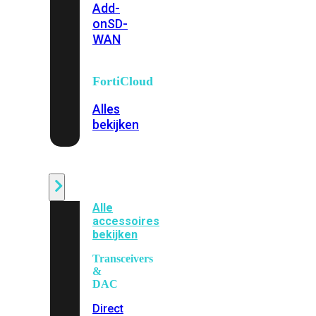
Add-
on
SD-
WAN
FortiCloud
Alles
bekijken
Accessoires
Alle
accessoires
bekijken
Transceivers
&
DAC
Direct