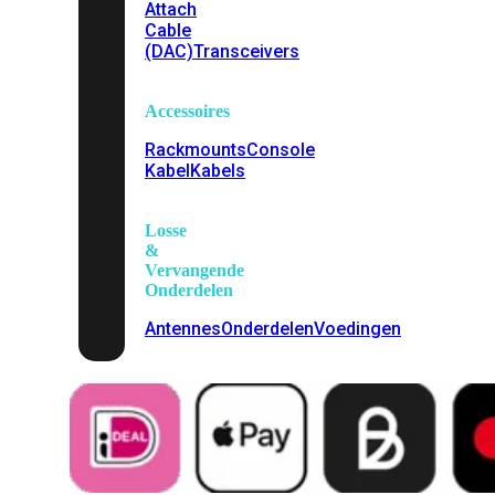
Attach
Cable
(DAC)
Transceivers
Accessoires
Rackmounts
Console
Kabel
Kabels
Losse
&
Vervangende
Onderdelen
Antennes
Onderdelen
Voedingen