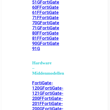
51G
FortiGate
60F
FortiGate
61F
FortiGate
71F
FortiGate
70G
FortiGate
71G
FortiGate
80F
FortiGate
81F
FortiGate
90G
FortiGate
91G
Hardware
–
Middenmodellen
FortiGate-
120G
FortiGate-
121G
FortiGate-
200F
FortiGate-
201F
FortiGate-
200G
FortiGate-