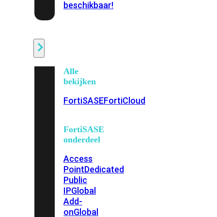
beschikbaar!
Cloud
Alle
bekijken
FortiSASE
FortiCloud
FortiSASE
onderdeel
Access
Point
Dedicated
Public
IP
Global
Add-
on
Global