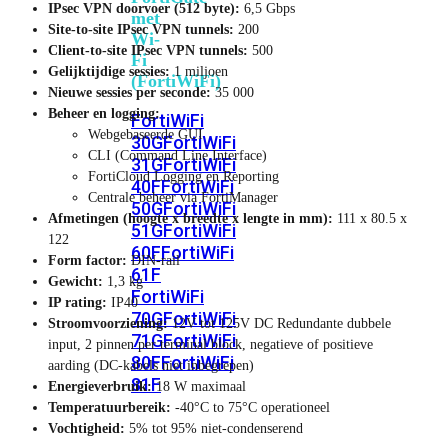
IPsec VPN doorvoer (512 byte):
6,5 Gbps
met
Site-to-site IPsec VPN tunnels:
200
Wi-
Client-to-site IPsec VPN tunnels:
500
Fi
Gelijktijdige sessies:
1 miljoen
(FortiWiFi)
Nieuwe sessies per seconde:
35 000
Beheer en logging:
FortiWiFi
Webgebaseerde GUI
30G
FortiWiFi
CLI (Command Line Interface)
31G
FortiWiFi
FortiCloud Logging en Reporting
40F
FortiWiFi
Centrale beheer via FortiManager
50G
FortiWiFi
Afmetingen (hoogte x breedte x lengte in mm):
111 x 80.5 x
51G
FortiWiFi
122
60F
FortiWiFi
Form factor:
DIN-rail
61F
Gewicht:
1,3 kg
FortiWiFi
IP rating:
IP40
70G
FortiWiFi
Stroomvoorziening:
12V tot 125V DC Redundante dubbele
71G
FortiWiFi
input, 2 pinnen per terminal block, negatieve of positieve
80F
FortiWiFi
aarding (DC-kabels niet inbegrepen)
81F
Energieverbruik:
18 W maximaal
Temperatuurbereik:
-40°C to 75°C operationeel
Vochtigheid:
5% tot 95% niet-condenserend
Licentie