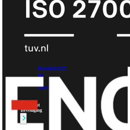
Protection
Enterprise
Protection
SOC
as
a
Service
Alles
bekijken
FortiCare
Security
Bundels
SOC
as
a
Service
Endpoint
Beveiliging