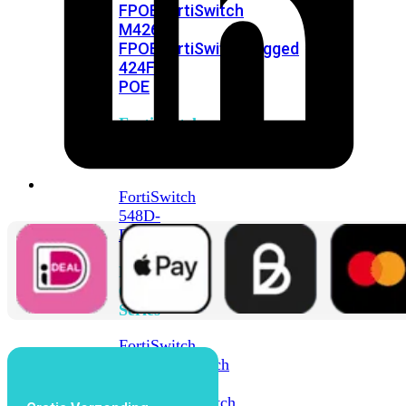
FPOE
FortiSwitch
M426E-
FPOE
FortiSwitchRugged
424F-
POE
FortiSwitch
500
Series
FortiSwitch
548D-
FPOE
FortiSwitch
600
Series
FortiSwitch
624F
FortiSwitch
624F-
FPOE
FortiSwitch