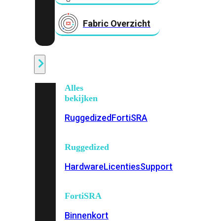
Fabric Overzicht
Industrieel
Alles
bekijken
Ruggedized
FortiSRA
Ruggedized
Hardware
Licenties
Support
FortiSRA
Binnenkort