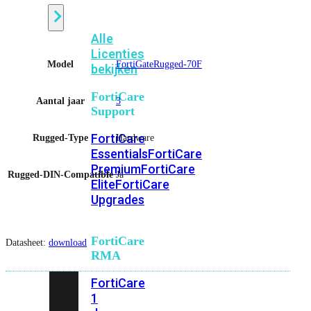
Alle
Licenties
Model
FortiGateRugged-70F
bekijken
FortiCare
Aantal jaar
3
Support
FortiCare
Rugged-Type
Hardware
Essentials
FortiCare
Premium
FortiCare
Rugged-DIN-Compatible
Ja
Elite
FortiCare
Upgrades
FortiCare
Datasheet:
download
RMA
FortiCare
1