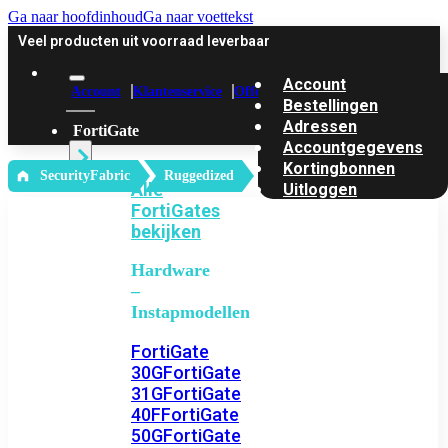
Ga naar hoofdinhoud
Ga naar voettekst
Veel producten uit voorraad leverbaar
Account
Account
Klantenservice
Offerte
Bestellingen
Adressen
FortiGate
Accountgegevens
Kortingbonnen
‎ SecurityFabric
Ruggedized
Alle
Uitloggen
FortiGates
bekijken
Hardware
–
Instapmodellen
FortiGate
30G
FortiGate
31G
FortiGate
40F
FortiGate
50G
FortiGate