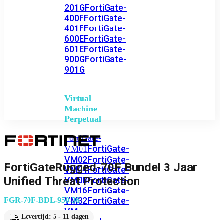
201G
FortiGate-
400F
FortiGate-
401F
FortiGate-
600E
FortiGate-
601E
FortiGate-
900G
FortiGate-
901G
Virtual
Machine
Perpetual
FortiGate-
FortiGate-
VM01
VM02
FortiGate-
FortiGateRugged-70F Bundel 3 Jaar
VM04
FortiGate-
Unified Threat Protection
VM08
FortiGate-
VM16
FortiGate-
VM32
FortiGate-
FGR-70F-BDL-950-36
VM
Levertijd: 5 - 11 dagen