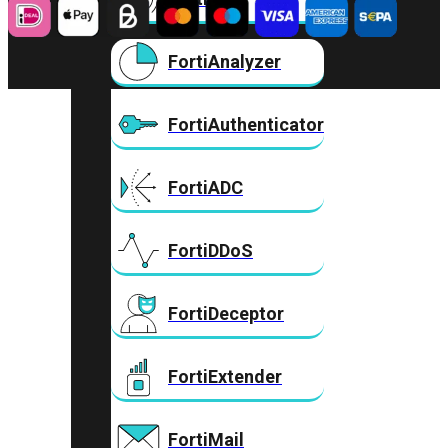
FortiAnalyzer
FortiAuthenticator
FortiADC
FortiDDoS
FortiDeceptor
FortiExtender
FortiMail