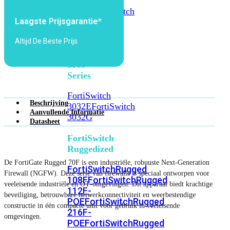
FortiSwitch
2048F
FortiSwitch
Laagste Prijsgarantie*
2048F-
B2F
Altijd De Beste Prijs
FortiSwitch
3000
Series
FortiSwitch
Beschrijving
3032E
FortiSwitch
Aanvullende Informatie
3032G
Datasheet
FortiSwitch
Ruggedized
De FortiGate Rugged 70F is een industriële, robuuste Next‑Generation
FortiSwitchRugged
Firewall (NGFW). Deze serie van firewalls is speciaal ontworpen voor
108F
FortiSwitchRugged
veeleisende industriële en OT‑omgevingen. Dit apparaat biedt krachtige
112F-
beveiliging, betrouwbare netwerkconnectiviteit en weerbestendige
POE
FortiSwitchRugged
constructie in één compacte unit voor gebruik in veeleisende
216F-
omgevingen.
POE
FortiSwitchRugged