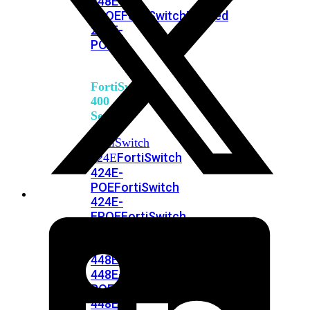
248E-
FPOE
FortiSwitchRugged
216F-
POE
FortiSwitch
400
Series
FortiSwitch
FortiSwitch
424E
424E-
POE
FortiSwitch
424E-
FPOE
FortiSwitch
424E-
Fiber
FortiSwitch
448E
FortiSwitch
448E-
POE
FortiSwitch
448E-