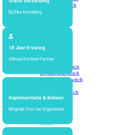
Gratis Verzending
648F
FortiSwitch
648F-
Bij Elke Bestelling
FPOE
FortiSwitch
1000
18 Jaar Ervaring
Series
Officeel Fortinet Partner
FortiSwitch
1024E
FortiSwitch
1048E
FortiSwitch
T1024E
FortiSwitch
T1024F-
FPOE
FortiSwitch
Implementatie & Beheer
1048G
Mogelijk Voor Uw Organisatie
FortiSwitch
2000
Series