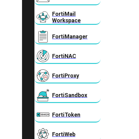
FortiMail
Workspace
FortiManager
FortiNAC
FortiProxy
FortiSandbox
FortiToken
FortiWeb