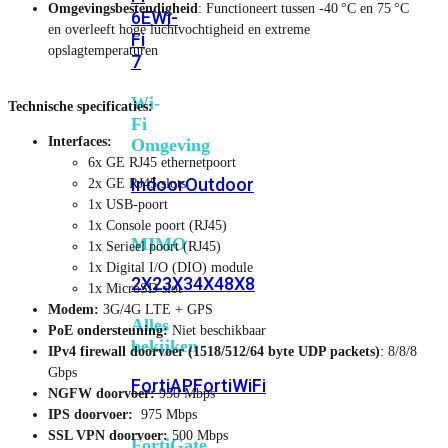
Omgevingsbestendigheid
: Functioneert tussen ‑40 °C en 75 °C
6E
Wi-
en overleeft hoge luchtvochtigheid en extreme
Fi
opslagtemperaturen
7
Wi-
Technische specificaties:
Fi
Interfaces:
Omgeving
6x GE RJ45 ethernetpoort
Indoor
Outdoor
2x GE RJ45 slots
1x USB-poort
1x Console poort (RJ45)
MIMO
1x Serieel poort (RJ45)
1x Digital I/O (DIO) module
2X2
3X3
4X4
8X8
1x MicroSD slot
Modem:
3G/4G LTE + GPS
Alles
PoE ondersteuning:
Niet beschikbaar
bekijken
IPv4 firewall doorvoer (1518/512/64 byte UDP packets)
: 8/8/8
Gbps
FortiAP
FortiWiFi
NGFW doorvoer:
950 Mbps
IPS doorvoer:
975 Mbps
SSL VPN doorvoer:
500 Mbps
FortiGate