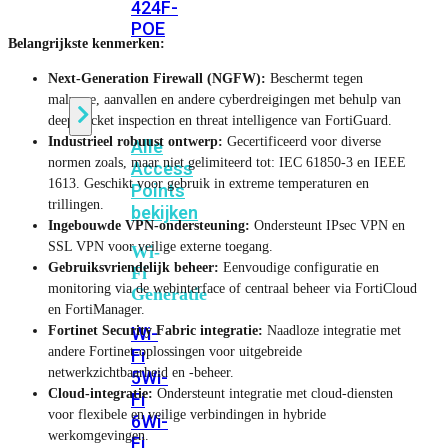
424F-
POE
Belangrijkste kenmerken:
Next-Generation Firewall (NGFW):
Beschermt tegen
WiFi
malware, aanvallen en andere cyberdreigingen met behulp van
deep packet inspection en threat intelligence van FortiGuard.
Industrieel robuust ontwerp:
Gecertificeerd voor diverse
Alle
normen zoals, maar niet gelimiteerd tot: IEC 61850-3 en IEEE
Access
1613. Geschikt voor gebruik in extreme temperaturen en
Points
trillingen.
bekijken
Ingebouwde VPN-ondersteuning:
Ondersteunt IPsec VPN en
SSL VPN voor veilige externe toegang.
Wi-
Gebruiksvriendelijk beheer:
Eenvoudige configuratie en
Fi
monitoring via de webinterface of centraal beheer via FortiCloud
Generatie
en FortiManager.
Fortinet Security Fabric integratie:
Naadloze integratie met
Wi-
andere Fortinet-oplossingen voor uitgebreide
Fi
netwerkzichtbaarheid en -beheer.
5
Wi-
Cloud-integratie:
Ondersteunt integratie met cloud-diensten
Fi
voor flexibele en veilige verbindingen in hybride
6
Wi-
werkomgevingen.
Fi