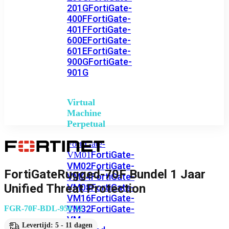
201G
FortiGate-
400F
FortiGate-
401F
FortiGate-
600E
FortiGate-
601E
FortiGate-
900G
FortiGate-
901G
Virtual
Machine
Perpetual
FortiGate-
FortiGate-
VM01
VM02
FortiGate-
FortiGateRugged-70F Bundel 1 Jaar
VM04
FortiGate-
Unified Threat Protection
VM08
FortiGate-
VM16
FortiGate-
VM32
FortiGate-
FGR-70F-BDL-950-12
VM
Levertijd: 5 - 11 dagen