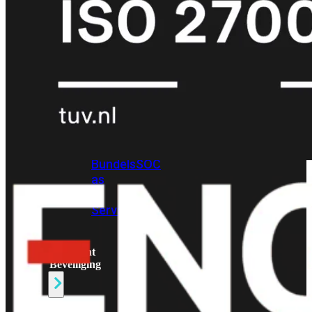
Protection
Enterprise
Protection
SOC
as
a
Service
Alles
bekijken
FortiCare
Security
Bundels
SOC
as
a
Service
Endpoint
Beveiliging