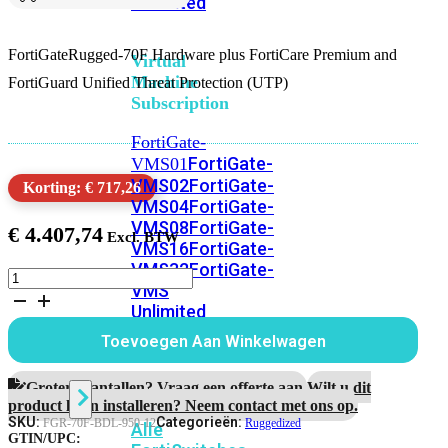
Unlimited
FortiGateRugged-70F Hardware plus FortiCare Premium and
Virtual
Machine
FortiGuard Unified Threat Protection (UTP)
Subscription
FortiGate-
FortiGate-
VMS01
VMS02
FortiGate-
Korting: € 717,26
VMS04
FortiGate-
VMS08
FortiGate-
€
4.407,74
VMS16
FortiGate-
VMS32
FortiGate-
FortiGateRugged-
VMS
70F
Unlimited
Bundel
1
Toevoegen Aan Winkelwagen
Jaar
Unified
Switch
Threat
Grotere aantallen? Vraag een offerte aan.
Wilt u dit
Protection
product laten installeren? Neem contact met ons op.
aantal
SKU:
Categorieën:
FGR-70F-BDL-950-12
Ruggedized
Alle
GTIN/UPC: