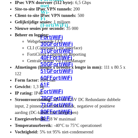
IPsec VPN doorvoer (512 byte):
6,5 Gbps
met
Site-to-site IPsec VPN tunnels:
200
Wi-
Client-to-site IPsec VPN tunnels:
500
Fi
Gelijktijdige sessies:
1 miljoen
(FortiWiFi)
Nieuwe sessies per seconde:
35 000
Beheer en logging:
FortiWiFi
Webgebaseerde GUI
30G
FortiWiFi
CLI (Command Line Interface)
31G
FortiWiFi
FortiCloud Logging en Reporting
40F
FortiWiFi
Centrale beheer via FortiManager
50G
FortiWiFi
Afmetingen (hoogte x breedte x lengte in mm):
111 x 80.5 x
51G
FortiWiFi
122
60F
FortiWiFi
Form factor:
DIN-rail
61F
Gewicht:
1,3 kg
FortiWiFi
IP rating:
IP40
70G
FortiWiFi
Stroomvoorziening:
12V tot 125V DC Redundante dubbele
71G
FortiWiFi
input, 2 pinnen per terminal block, negatieve of positieve
80F
FortiWiFi
aarding (DC-kabels niet inbegrepen)
81F
Energieverbruik:
18 W maximaal
Temperatuurbereik:
-40°C to 75°C operationeel
Vochtigheid:
5% tot 95% niet-condenserend
Licentie