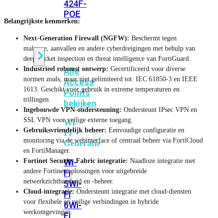
424F-
POE
Belangrijkste kenmerken:
Next-Generation Firewall (NGFW):
Beschermt tegen
WiFi
malware, aanvallen en andere cyberdreigingen met behulp van
deep packet inspection en threat intelligence van FortiGuard.
Industrieel robuust ontwerp:
Gecertificeerd voor diverse
Alle
normen zoals, maar niet gelimiteerd tot: IEC 61850-3 en IEEE
Access
1613. Geschikt voor gebruik in extreme temperaturen en
Points
trillingen.
bekijken
Ingebouwde VPN-ondersteuning:
Ondersteunt IPsec VPN en
SSL VPN voor veilige externe toegang.
Wi-
Gebruiksvriendelijk beheer:
Eenvoudige configuratie en
Fi
monitoring via de webinterface of centraal beheer via FortiCloud
Generatie
en FortiManager.
Fortinet Security Fabric integratie:
Naadloze integratie met
Wi-
andere Fortinet-oplossingen voor uitgebreide
Fi
netwerkzichtbaarheid en -beheer.
5
Wi-
Cloud-integratie:
Ondersteunt integratie met cloud-diensten
Fi
voor flexibele en veilige verbindingen in hybride
6
Wi-
werkomgevingen.
Fi