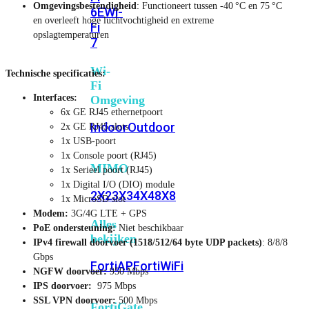
Omgevingsbestendigheid
: Functioneert tussen ‑40 °C en 75 °C
6E
Wi-
en overleeft hoge luchtvochtigheid en extreme
Fi
opslagtemperaturen
7
Wi-
Technische specificaties:
Fi
Interfaces:
Omgeving
6x GE RJ45 ethernetpoort
Indoor
Outdoor
2x GE RJ45 slots
1x USB-poort
1x Console poort (RJ45)
MIMO
1x Serieel poort (RJ45)
1x Digital I/O (DIO) module
2X2
3X3
4X4
8X8
1x MicroSD slot
Modem:
3G/4G LTE + GPS
Alles
PoE ondersteuning:
Niet beschikbaar
bekijken
IPv4 firewall doorvoer (1518/512/64 byte UDP packets)
: 8/8/8
Gbps
FortiAP
FortiWiFi
NGFW doorvoer:
950 Mbps
IPS doorvoer:
975 Mbps
SSL VPN doorvoer:
500 Mbps
FortiGate