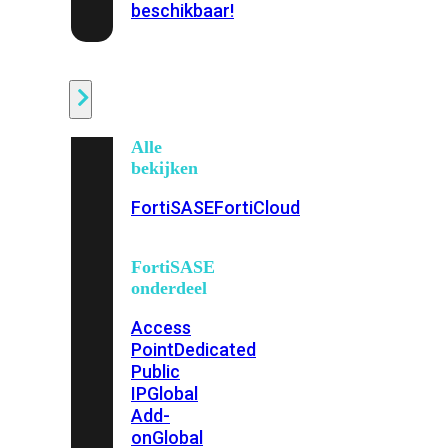
beschikbaar!
Cloud
Alle
bekijken
FortiSASE
FortiCloud
FortiSASE
onderdeel
Access
Point
Dedicated
Public
IP
Global
Add-
on
Global