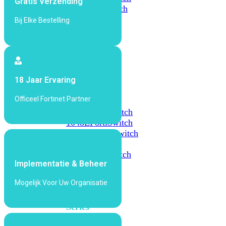
Gratis Verzending
648F
FortiSwitch
648F-
Bij Elke Bestelling
FPOE
FortiSwitch
1000
18 Jaar Ervaring
Series
Officeel Fortinet Partner
FortiSwitch
1024E
FortiSwitch
1048E
FortiSwitch
T1024E
FortiSwitch
T1024F-
FPOE
FortiSwitch
Implementatie & Beheer
1048G
Mogelijk Voor Uw Organisatie
FortiSwitch
2000
Series