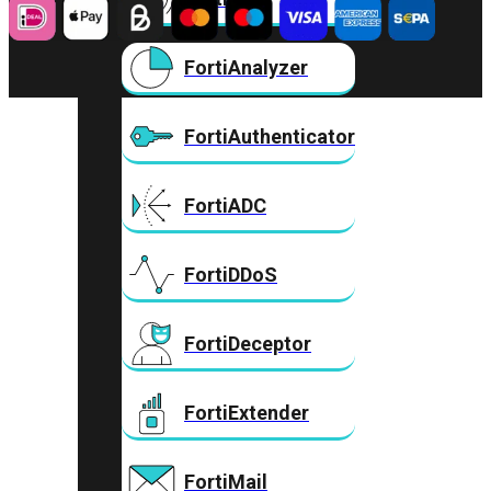
FortiAnalyzer
FortiAuthenticator
FortiADC
FortiDDoS
FortiDeceptor
FortiExtender
FortiMail