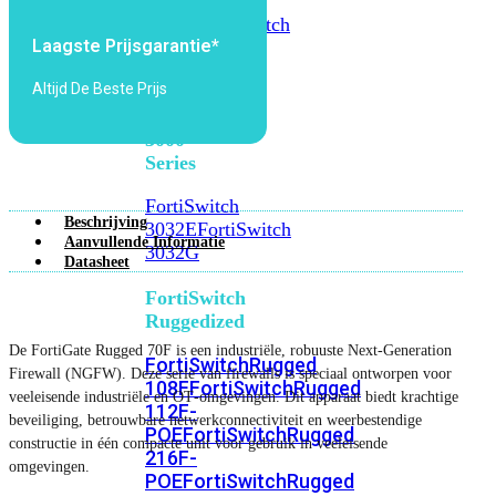
FortiSwitch
2048F
FortiSwitch
Laagste Prijsgarantie*
2048F-
B2F
Altijd De Beste Prijs
FortiSwitch
3000
Series
FortiSwitch
Beschrijving
3032E
FortiSwitch
Aanvullende Informatie
3032G
Datasheet
FortiSwitch
Ruggedized
De FortiGate Rugged 70F is een industriële, robuuste Next‑Generation
FortiSwitchRugged
Firewall (NGFW). Deze serie van firewalls is speciaal ontworpen voor
108F
FortiSwitchRugged
veeleisende industriële en OT‑omgevingen. Dit apparaat biedt krachtige
112F-
beveiliging, betrouwbare netwerkconnectiviteit en weerbestendige
POE
FortiSwitchRugged
constructie in één compacte unit voor gebruik in veeleisende
216F-
omgevingen.
POE
FortiSwitchRugged