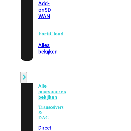
Add-
on
SD-
WAN
FortiCloud
Alles
bekijken
Accessoires
Alle
accessoires
bekijken
Transceivers
&
DAC
Direct