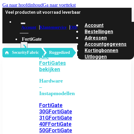
Ga naar hoofdinhoud
Ga naar voettekst
Veel producten uit voorraad leverbaar
Account
Account
Klantenservice
Offerte
Bestellingen
Adressen
FortiGate
Accountgegevens
Kortingbonnen
‎ SecurityFabric
Ruggedized
Alle
Uitloggen
FortiGates
bekijken
Hardware
–
Instapmodellen
FortiGate
30G
FortiGate
31G
FortiGate
40F
FortiGate
50G
FortiGate