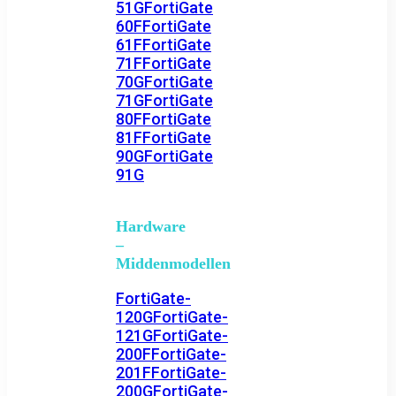
51G
FortiGate
60F
FortiGate
61F
FortiGate
71F
FortiGate
70G
FortiGate
71G
FortiGate
80F
FortiGate
81F
FortiGate
90G
FortiGate
91G
Hardware
–
Middenmodellen
FortiGate-
120G
FortiGate-
121G
FortiGate-
200F
FortiGate-
201F
FortiGate-
200G
FortiGate-