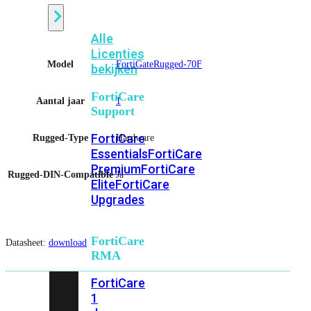
Alle
Licenties
Model
FortiGateRugged-70F
bekijken
FortiCare
Aantal jaar
1
Support
FortiCare
Rugged-Type
Hardware
Essentials
FortiCare
Premium
FortiCare
Rugged-DIN-Compatible
Ja
Elite
FortiCare
Upgrades
FortiCare
Datasheet:
download
RMA
FortiCare
1