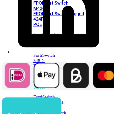
FPOE
FortiSwitch
M426E-
FPOE
FortiSwitchRugged
424F-
POE
FortiSwitch
500
Series
FortiSwitch
548D-
FPOE
FortiSwitch
600
Series
FortiSwitch
624F
FortiSwitch
624F-
FPOE
FortiSwitch