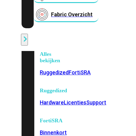
Fabric Overzicht
Industrieel
Alles
bekijken
Ruggedized
FortiSRA
Ruggedized
Hardware
Licenties
Support
FortiSRA
Binnenkort