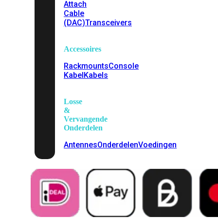
Attach
Cable
(DAC)
Transceivers
Accessoires
Rackmounts
Console
Kabel
Kabels
Losse
&
Vervangende
Onderdelen
Antennes
Onderdelen
Voedingen