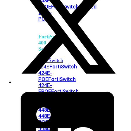
248E-
FPOE
FortiSwitchRugged
216F-
POE
FortiSwitch
400
Series
FortiSwitch
FortiSwitch
424E
424E-
POE
FortiSwitch
424E-
FPOE
FortiSwitch
424E-
Fiber
FortiSwitch
448E
FortiSwitch
448E-
POE
FortiSwitch
448E-