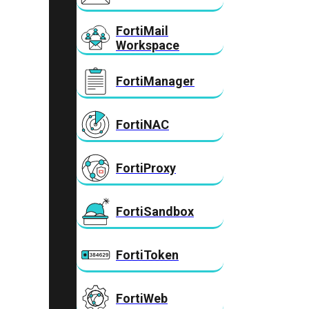
FortiMail
Workspace
FortiManager
FortiNAC
FortiProxy
FortiSandbox
FortiToken
FortiWeb