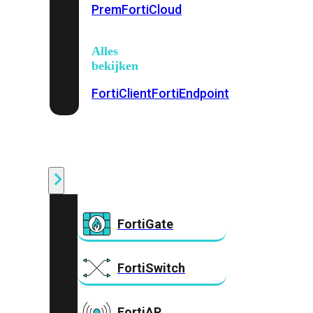
Prem
FortiCloud
Alles
bekijken
FortiClient
FortiEndpoint
Security
Fabric
Producten
FortiGate
FortiSwitch
FortiAP