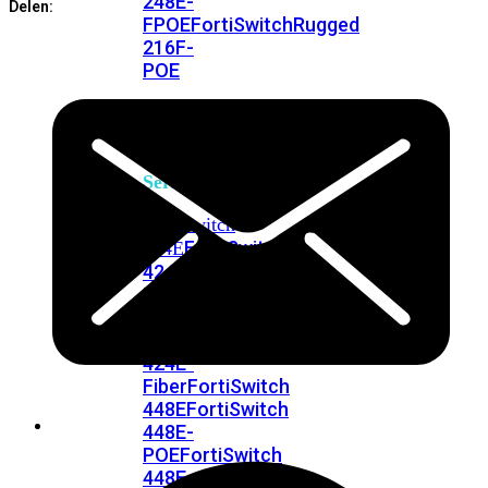
248E-
Delen:
FPOE
FortiSwitchRugged
216F-
POE
FortiSwitch
400
Series
FortiSwitch
FortiSwitch
424E
424E-
POE
FortiSwitch
424E-
FPOE
FortiSwitch
424E-
Fiber
FortiSwitch
448E
FortiSwitch
448E-
POE
FortiSwitch
448E-