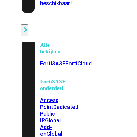
beschikbaar!
Cloud
Alle
bekijken
FortiSASE
FortiCloud
FortiSASE
onderdeel
Access
Point
Dedicated
Public
IP
Global
Add-
on
Global