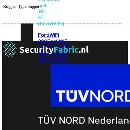
met
Rugged-Type
Support
Wi-
Fi
(FortiWiFi)
FortiWiFi
30G
FortiWiFi
31G
FortiWiFi
40F
FortiWiFi
50G
FortiWiFi
51G
FortiWiFi
60F
FortiWiFi
61F
FortiWiFi
70G
FortiWiFi
71G
FortiWiFi
80F
FortiWiFi
81F
Licentie