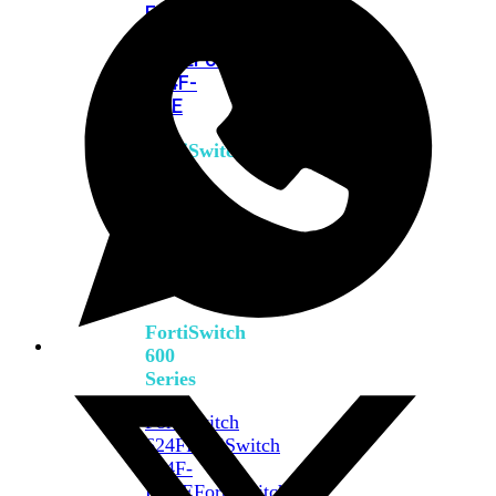
FPOE
FortiSwitch
M426E-
FPOE
FortiSwitchRugged
424F-
POE
FortiSwitch
500
Series
FortiSwitch
548D-
FPOE
FortiSwitch
600
Series
FortiSwitch
624F
FortiSwitch
624F-
FPOE
FortiSwitch