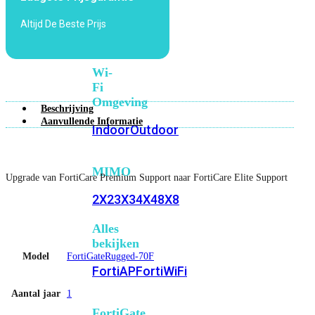
6E
Wi-
Altijd De Beste Prijs
Fi
7
Wi-
Fi
Omgeving
Beschrijving
Aanvullende Informatie
Indoor
Outdoor
MIMO
Upgrade van FortiCare Premium Support naar FortiCare Elite Support
2X2
3X3
4X4
8X8
Alles
bekijken
Model
FortiGateRugged-70F
FortiAP
FortiWiFi
Aantal jaar
1
FortiGate