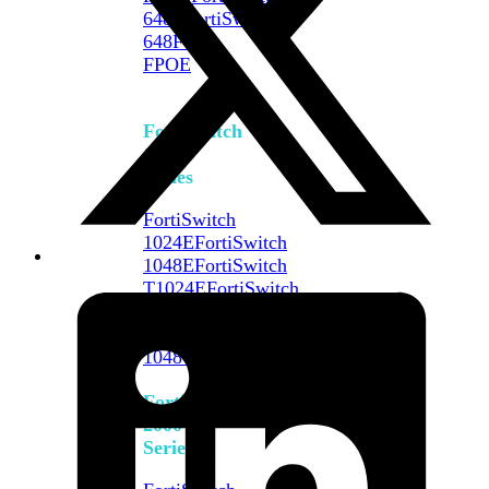
648F
FortiSwitch
648F-
FPOE
FortiSwitch
1000
Series
FortiSwitch
1024E
FortiSwitch
1048E
FortiSwitch
T1024E
FortiSwitch
T1024F-
FPOE
FortiSwitch
1048G
FortiSwitch
2000
Series