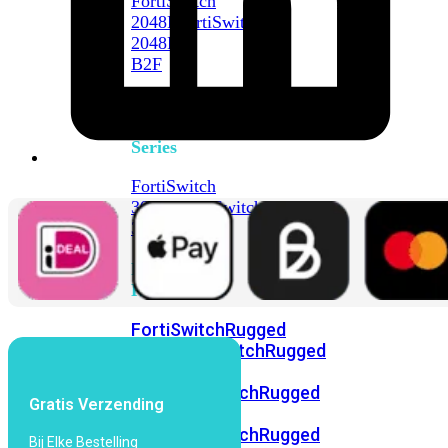
FortiSwitch
2048F
FortiSwitch
2048F-
B2F
FortiSwitch
3000
Series
FortiSwitch
3032E
FortiSwitch
3032G
FortiSwitch
Ruggedized
FortiSwitchRugged
108F
FortiSwitchRugged
112F-
POE
FortiSwitchRugged
Gratis Verzending
216F-
POE
FortiSwitchRugged
Bij Elke Bestelling