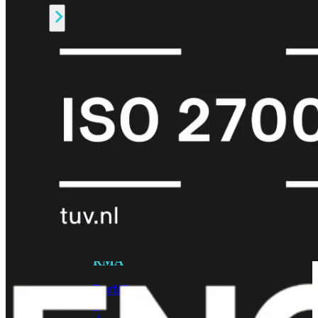
Alle
Licenties
bekijken
FortiCare
Support
FortiCare
Essentials
FortiCare
Premium
FortiCare
Elite
FortiCare
Upgrades
FortiCare
RMA
FortiCare
1