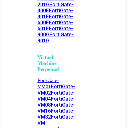
201G
FortiGate-
400F
FortiGate-
401F
FortiGate-
600E
FortiGate-
601E
FortiGate-
900G
FortiGate-
901G
Virtual
Machine
Perpetual
FortiGate-
FortiGate-
VM01
VM02
FortiGate-
VM04
FortiGate-
VM08
FortiGate-
VM16
FortiGate-
VM32
FortiGate-
VM