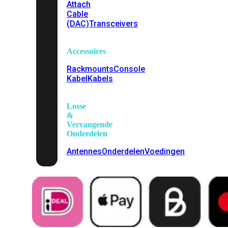
Attach
Cable
(DAC)
Transceivers
Accessoires
Rackmounts
Console
Kabel
Kabels
Losse
&
Vervangende
Onderdelen
Antennes
Onderdelen
Voedingen