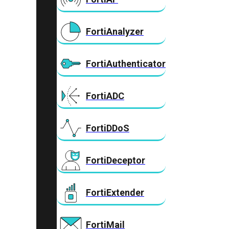
FortiAnalyzer
FortiAuthenticator
FortiADC
FortiDDoS
FortiDeceptor
FortiExtender
FortiMail