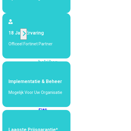
424F-
POE
WiFi
18 Jaar Ervaring
Alle
Officeel Fortinet Partner
Access
Points
bekijken
Wi-
Fi
Implementatie & Beheer
Generatie
Mogelijk Voor Uw Organisatie
Wi-
Fi
5
Wi-
Fi
6
Wi-
Fi
Laagste Prijsgarantie*