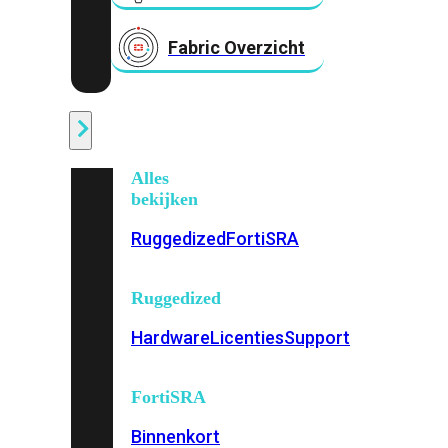
Fabric Overzicht
Industrieel
Alles
bekijken
Ruggedized
FortiSRA
Ruggedized
Hardware
Licenties
Support
FortiSRA
Binnenkort