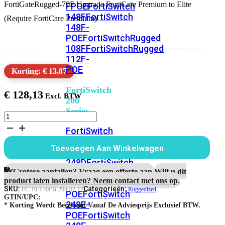
FortiGateRugged-70F Upgrade FortiCare Premium to Elite
FPOE
FortiSwitch
148F
FortiSwitch
(Require FortiCare Premium)
148F-
POE
FortiSwitchRugged
108F
FortiSwitchRugged
112F-
POE
Korting: € 13,87
FortiSwitch
€
128,13
200
Series
FortiGateRugged-
70F
FortiSwitch
1
224D-
Jaar
Toevoegen Aan Winkelwagen
FPOE
FortiSwitch
Upgrade
FortiCare
248D
FortiSwitch
Premium
Grotere aantallen? Vraag een offerte aan.
Wilt u dit
224E
Fortiswitch
to
product laten installeren? Neem contact met ons op.
224E-
Elite
SKU:
Categorieën:
FC-10-F70FB-204-02-12
Ruggedized
POE
FortiSwitch
aantal
GTIN/UPC:
248E-
* Korting Wordt Berekend Vanaf De Adviesprijs Exclusief BTW.
POE
FortiSwitch