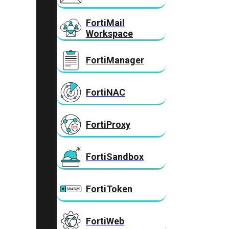
FortiMail
Workspace
FortiManager
FortiNAC
FortiProxy
FortiSandbox
FortiToken
FortiWeb