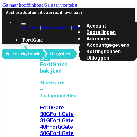
Ga naar hoofdinhoud
Ga naar voettekst
Veel producten uit voorraad leverbaar
Account
Account
Klantenservice
Offerte
Bestellingen
Adressen
FortiGate
Accountgegevens
Kortingbonnen
‎ SecurityFabric
Ruggedized
Alle
Uitloggen
FortiGates
bekijken
Hardware
–
Instapmodellen
FortiGate
30G
FortiGate
31G
FortiGate
40F
FortiGate
50G
FortiGate