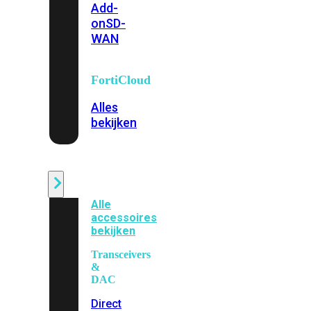
Add-
on
SD-
WAN
FortiCloud
Alles
bekijken
Accessoires
Alle
accessoires
bekijken
Transceivers
&
DAC
Direct