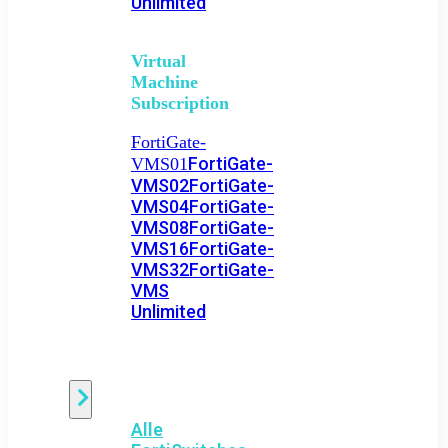
Unlimited
Virtual
Machine
Subscription
FortiGate-
FortiGate-
VMS01
VMS02
FortiGate-
VMS04
FortiGate-
VMS08
FortiGate-
VMS16
FortiGate-
VMS32
FortiGate-
VMS
Unlimited
Switch
Alle