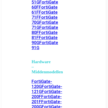
51G
FortiGate
60F
FortiGate
61F
FortiGate
71F
FortiGate
70G
FortiGate
71G
FortiGate
80F
FortiGate
81F
FortiGate
90G
FortiGate
91G
Hardware
–
Middenmodellen
FortiGate-
120G
FortiGate-
121G
FortiGate-
200F
FortiGate-
201F
FortiGate-
200G
FortiGate-