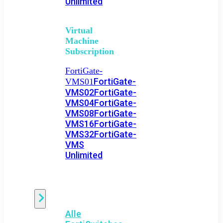
Unlimited
Virtual
Machine
Subscription
FortiGate-
FortiGate-
VMS01
VMS02
FortiGate-
VMS04
FortiGate-
VMS08
FortiGate-
VMS16
FortiGate-
VMS32
FortiGate-
VMS
Unlimited
Switch
Alle