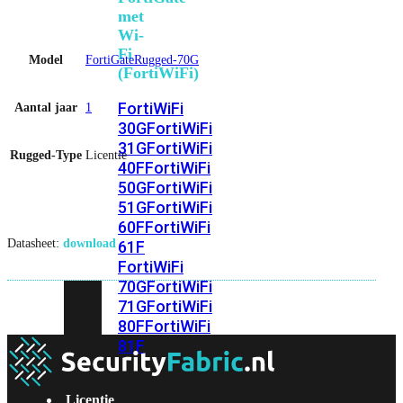
met
Wi-
Fi
Model
FortiGateRugged-70G
(FortiWiFi)
FortiWiFi
Aantal jaar
1
30G
FortiWiFi
31G
FortiWiFi
Rugged-Type
Licentie
40F
FortiWiFi
50G
FortiWiFi
51G
FortiWiFi
60F
FortiWiFi
Datasheet:
download
61F
FortiWiFi
70G
FortiWiFi
71G
FortiWiFi
80F
FortiWiFi
81F
Licentie