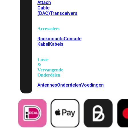
Attach
Cable
(DAC)
Transceivers
Accessoires
Rackmounts
Console
Kabel
Kabels
Losse
&
Vervangende
Onderdelen
Antennes
Onderdelen
Voedingen