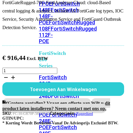
FortiGateRugged-70G FortiAnalyzer Cloud: cloud-Based
FPOE
FortiSwitch
148F
FortiSwitch
central logging & analytics. Include All FortiGate log types, IOC
148F-
Service, Security Automation Service and FortiGuard Outbreak
POE
FortiSwitchRugged
Detection Service.
108F
FortiSwitchRugged
112F-
POE
FortiSwitch
€
916,44
200
Series
FortiGateRugged-
70G
FortiSwitch
1
224D-
Jaar
FPOE
FortiSwitch
Toevoegen Aan Winkelwagen
FortiAnalyzer
248D
FortiSwitch
Cloud
224E
Fortiswitch
aantal
Grotere aantallen? Vraag een offerte aan.
Wilt u dit
224E-
product laten installeren? Neem contact met ons op.
SKU:
Categorieën:
POE
FortiSwitch
FC-10-GR70P-585-02-12
Ruggedized
GTIN/UPC:
248E-
* Korting Wordt Berekend Vanaf De Adviesprijs Exclusief BTW.
POE
FortiSwitch