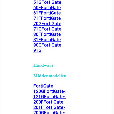
51G
FortiGate
60F
FortiGate
61F
FortiGate
71F
FortiGate
70G
FortiGate
71G
FortiGate
80F
FortiGate
81F
FortiGate
90G
FortiGate
91G
Hardware
–
Middenmodellen
FortiGate-
120G
FortiGate-
121G
FortiGate-
200F
FortiGate-
201F
FortiGate-
200G
FortiGate-