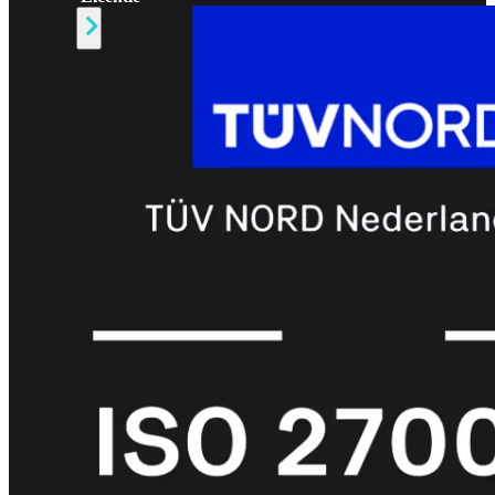
Alle
Licenties
bekijken
FortiCare
Support
FortiCare
Essentials
FortiCare
Premium
FortiCare
Elite
FortiCare
Upgrades
FortiCare
RMA
FortiCare
1