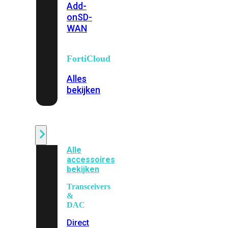
Add-
on
SD-
WAN
FortiCloud
Alles
bekijken
Accessoires
Alle
accessoires
bekijken
Transceivers
&
DAC
Direct