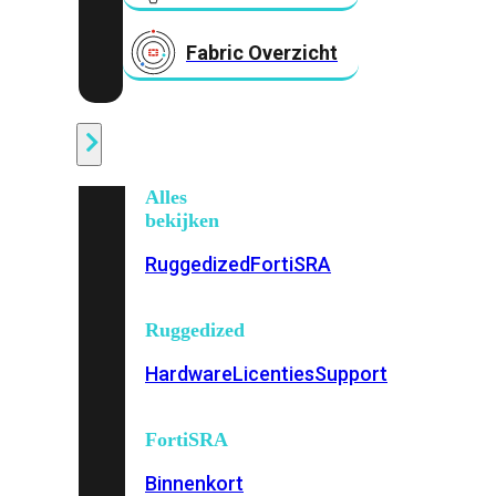
Fabric Overzicht
Industrieel
Alles
bekijken
Ruggedized
FortiSRA
Ruggedized
Hardware
Licenties
Support
FortiSRA
Binnenkort