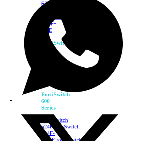
FPOE
FortiSwitch
M426E-
FPOE
FortiSwitchRugged
424F-
POE
FortiSwitch
500
Series
FortiSwitch
548D-
FPOE
FortiSwitch
600
Series
FortiSwitch
624F
FortiSwitch
624F-
FPOE
FortiSwitch