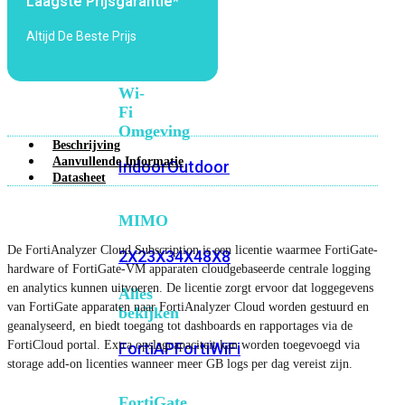
Laagste Prijsgarantie*
6E
Wi-
Fi
Altijd De Beste Prijs
7
Wi-
Fi
Omgeving
Beschrijving
Aanvullende Informatie
Indoor
Outdoor
Datasheet
MIMO
De FortiAnalyzer Cloud Subscription is een licentie waarmee FortiGate-
2X2
3X3
4X4
8X8
hardware of FortiGate-VM apparaten cloudgebaseerde centrale logging
en analytics kunnen uitvoeren. De licentie zorgt ervoor dat loggegevens
Alles
van FortiGate apparaten naar FortiAnalyzer Cloud worden gestuurd en
bekijken
geanalyseerd, en biedt toegang tot dashboards en rapportages via de
FortiCloud portal. Extra opslagcapaciteit kan worden toegevoegd via
FortiAP
FortiWiFi
storage add-on licenties wanneer meer GB logs per dag vereist zijn.
FortiGate