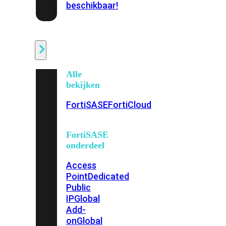
beschikbaar!
Cloud
Alle
bekijken
FortiSASE
FortiCloud
FortiSASE
onderdeel
Access
Point
Dedicated
Public
IP
Global
Add-
on
Global