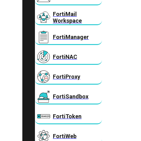
FortiMail
Workspace
FortiManager
FortiNAC
FortiProxy
FortiSandbox
FortiToken
FortiWeb