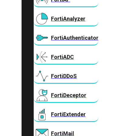
FortiAnalyzer
FortiAuthenticator
FortiADC
FortiDDoS
FortiDeceptor
FortiExtender
FortiMail