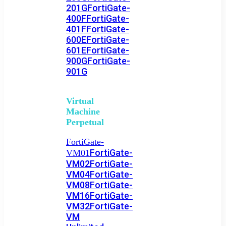
201G
FortiGate-
400F
FortiGate-
401F
FortiGate-
600E
FortiGate-
601E
FortiGate-
900G
FortiGate-
901G
Virtual
Machine
Perpetual
FortiGate-
FortiGate-
VM01
VM02
FortiGate-
VM04
FortiGate-
VM08
FortiGate-
VM16
FortiGate-
VM32
FortiGate-
VM