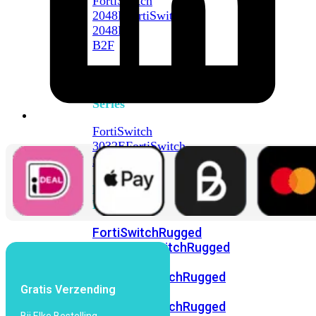
FortiSwitch
2048F
FortiSwitch
2048F-
B2F
FortiSwitch
3000
Series
FortiSwitch
3032E
FortiSwitch
3032G
FortiSwitch
Ruggedized
FortiSwitchRugged
108F
FortiSwitchRugged
112F-
POE
FortiSwitchRugged
Gratis Verzending
216F-
POE
FortiSwitchRugged