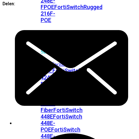
248E-
Delen:
FPOE
FortiSwitchRugged
216F-
POE
FortiSwitch
400
Series
FortiSwitch
FortiSwitch
424E
424E-
POE
FortiSwitch
424E-
FPOE
FortiSwitch
424E-
Fiber
FortiSwitch
448E
FortiSwitch
448E-
POE
FortiSwitch
448E-