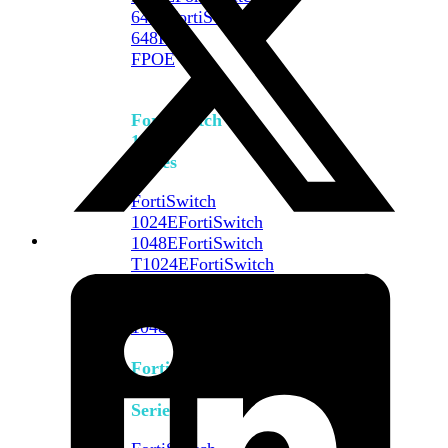
648F
FortiSwitch
648F-
FPOE
FortiSwitch
1000
Series
FortiSwitch
1024E
FortiSwitch
1048E
FortiSwitch
T1024E
FortiSwitch
T1024F-
FPOE
FortiSwitch
1048G
FortiSwitch
2000
Series