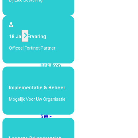
Bij Elke Bestelling
424F-
POE
WiFi
18 Jaar Ervaring
Alle
Officeel Fortinet Partner
Access
Points
bekijken
Wi-
Fi
Implementatie & Beheer
Generatie
Mogelijk Voor Uw Organisatie
Wi-
Fi
5
Wi-
Fi
6
Wi-
Fi