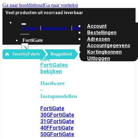
Ga naar hoofdinhoud
Ga naar voettekst
Veel producten uit voorraad leverbaar
Account
Account
Klantenservice
Offerte
Bestellingen
Adressen
FortiGate
Accountgegevens
Kortingbonnen
‎ SecurityFabric
Ruggedized
Alle
Uitloggen
FortiGates
bekijken
Hardware
–
Instapmodellen
FortiGate
30G
FortiGate
31G
FortiGate
40F
FortiGate
50G
FortiGate