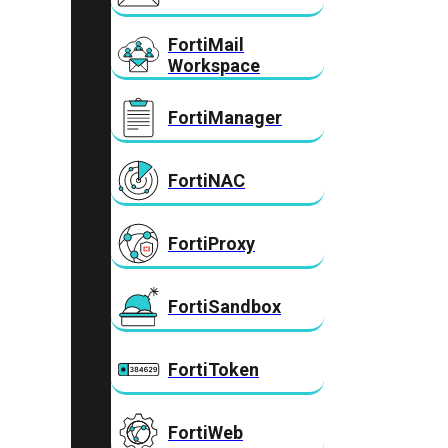
FortiMail
Workspace
FortiManager
FortiNAC
FortiProxy
FortiSandbox
FortiToken
FortiWeb