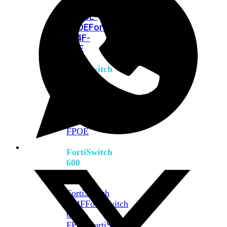
FPOE
FortiSwitch
M426E-
FPOE
FortiSwitchRugged
424F-
POE
FortiSwitch
500
Series
FortiSwitch
548D-
FPOE
FortiSwitch
600
Series
FortiSwitch
624F
FortiSwitch
624F-
FPOE
FortiSwitch