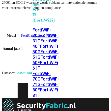
27001 en SOC 2 waarmee wordt voldaan aan internationale normen
met
voor informatiebeveiliging en compliance.
Wi-
Fi
(FortiWiFi)
FortiWiFi
30G
FortiWiFi
Model
FortiGateRugged-70G
31G
FortiWiFi
40F
FortiWiFi
Aantal jaar
1
50G
FortiWiFi
51G
FortiWiFi
60F
FortiWiFi
61F
FortiWiFi
Datasheet:
download
70G
FortiWiFi
71G
FortiWiFi
80F
FortiWiFi
81F
Licentie