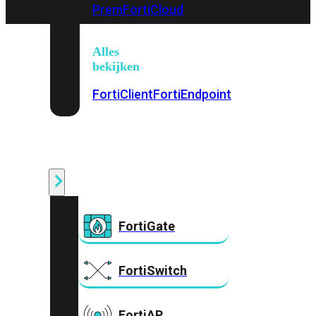
Prem
FortiCloud
Alles
bekijken
FortiClient
FortiEndpoint
Security
Fabric
Producten
FortiGate
FortiSwitch
FortiAP