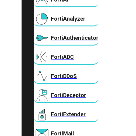
FortiAnalyzer
FortiAuthenticator
FortiADC
FortiDDoS
FortiDeceptor
FortiExtender
FortiMail