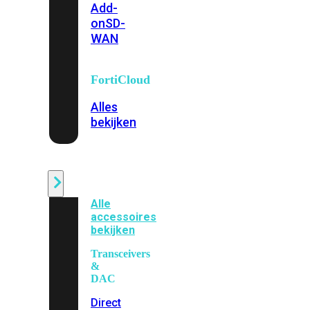
Add-
on
SD-
WAN
FortiCloud
Alles
bekijken
Accessoires
Alle
accessoires
bekijken
Transceivers
&
DAC
Direct