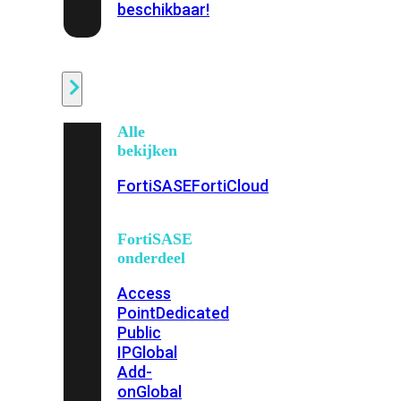
beschikbaar!
Cloud
Alle
bekijken
FortiSASE
FortiCloud
FortiSASE
onderdeel
Access
Point
Dedicated
Public
IP
Global
Add-
on
Global