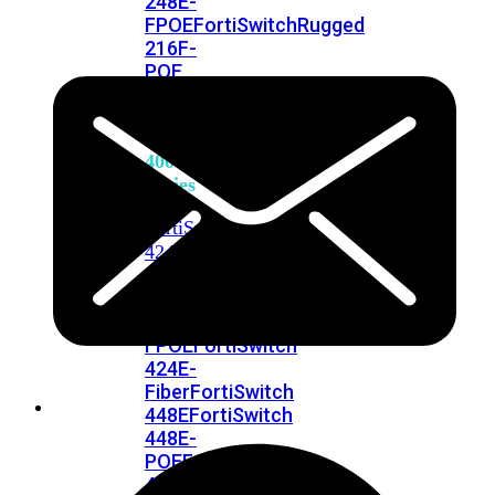
248E-
FPOE
FortiSwitchRugged
216F-
POE
FortiSwitch
400
Series
FortiSwitch
FortiSwitch
424E
424E-
POE
FortiSwitch
424E-
FPOE
FortiSwitch
424E-
Fiber
FortiSwitch
448E
FortiSwitch
448E-
POE
FortiSwitch
448E-