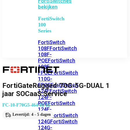
FortiSwitches
bekijken
FortiSwitch
100
Series
FortiSwitch
108F
FortiSwitch
108F-
POE
FortiSwitch
108F-
FPOE
FortiSwitch
110G-
FortiGateRugged-70G-5G-DUAL 1
FPOE
FortiSwitch
124F
FortiSwitch
jaar SOCaaS Service
124F-
POE
FortiSwitch
FC-10-F70G5-464-02-12
124F-
FPOE
FortiSwitch
Levertijd: 4 - 5 dagen
124G
FortiSwitch
124G-