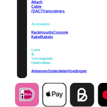
Attach
Cable
(DAC)
Transceivers
Accessoires
Rackmounts
Console
Kabel
Kabels
Losse
&
Vervangende
Onderdelen
Antennes
Onderdelen
Voedingen