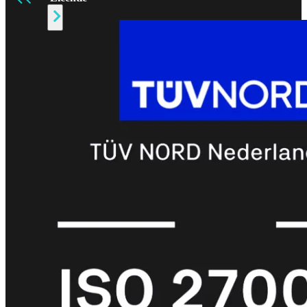
Alle
Licenties
bekijken
FortiCare
Support
FortiCare
Essentials
FortiCare
Premium
FortiCare
Elite
FortiCare
Upgrades
FortiCare
RMA
FortiCare
1