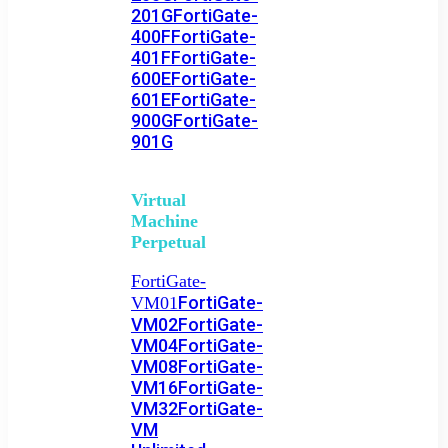
201G
FortiGate-
400F
FortiGate-
401F
FortiGate-
600E
FortiGate-
601E
FortiGate-
900G
FortiGate-
901G
Virtual
Machine
Perpetual
FortiGate-
FortiGate-
VM01
VM02
FortiGate-
VM04
FortiGate-
VM08
FortiGate-
VM16
FortiGate-
VM32
FortiGate-
VM