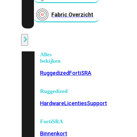
Fabric Overzicht
Industrieel
Alles
bekijken
Ruggedized
FortiSRA
Ruggedized
Hardware
Licenties
Support
FortiSRA
Binnenkort