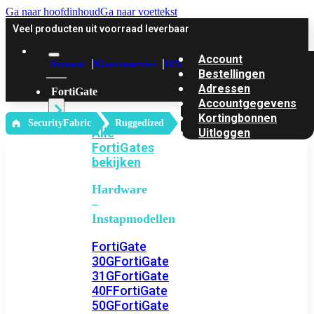
Ga naar hoofdinhoud
Ga naar voettekst
Veel producten uit voorraad leverbaar
Account
Account
Klantenservice
Offerte
Bestellingen
Adressen
FortiGate
Accountgegevens
Kortingbonnen
‎ SecurityFabric
Ruggedized
Alle
Uitloggen
FortiGates
bekijken
Hardware
–
Instapmodellen
FortiGate
30G
FortiGate
31G
FortiGate
40F
FortiGate
50G
FortiGate