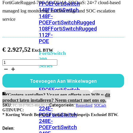
FortiGateRugged-70G-5G-DUAL SOCaaS: 24×7 cloud-based
FPOE
FortiSwitch
148F
FortiSwitch
managed log monitoring, incident triage and SOC escalation
148F-
service
POE
FortiSwitchRugged
108F
FortiSwitchRugged
112F-
POE
€
2.927,52
FortiSwitch
200
FortiGateRugged-
Series
70G-
5G-
FortiSwitch
DUAL
Toevoegen Aan Winkelwagen
224D-
1
jaar
FPOE
FortiSwitch
SOCaaS
Grotere aantallen? Vraag een offerte aan.
Wilt u dit
248D
FortiSwitch
Service
product laten installeren? Neem contact met ons op.
224E
Fortiswitch
aantal
SKU:
Categorieën:
FC-10-F70G5-464-02-12
Ruggedized
,
SOCaaS
224E-
GTIN/UPC:
POE
FortiSwitch
* Korting Wordt Berekend Vanaf De Adviesprijs Exclusief BTW.
248E-
POE
FortiSwitch
Delen: