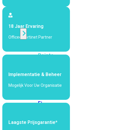
424F-
POE
WiFi
18 Jaar Ervaring
Officeel Fortinet Partner
Alle
Access
Points
bekijken
Wi-
Implementatie & Beheer
Fi
Generatie
Mogelijk Voor Uw Organisatie
Wi-
Fi
5
Wi-
Fi
6
Wi-
Laagste Prijsgarantie*
Fi