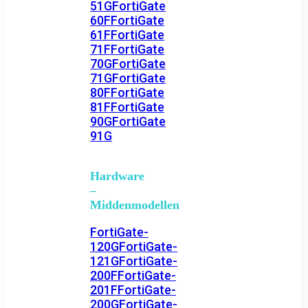
51G
FortiGate
60F
FortiGate
61F
FortiGate
71F
FortiGate
70G
FortiGate
71G
FortiGate
80F
FortiGate
81F
FortiGate
90G
FortiGate
91G
Hardware
–
Middenmodellen
FortiGate-
120G
FortiGate-
121G
FortiGate-
200F
FortiGate-
201F
FortiGate-
200G
FortiGate-