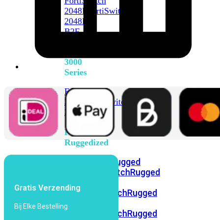
FortiSwitch
2048F
FortiSwitch
2048F-
B2F
FortiSwitch
3000
Series
FortiSwitch
3032E
FortiSwitch
3032G
FortiSwitch
Ruggedized
FortiSwitchRugged
108F
FortiSwitchRugged
112F-
Gratis Verzending
POE
FortiSwitchRugged
216F-
Bij Elke Bestelling
POE
FortiSwitchRugged