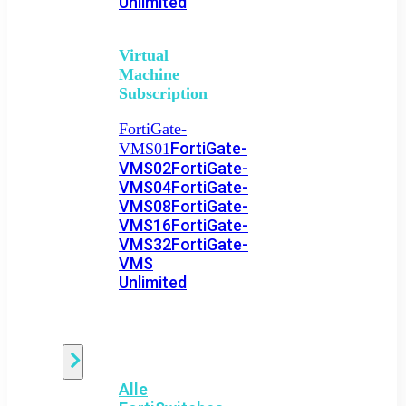
Unlimited
Virtual
Machine
Subscription
FortiGate-
FortiGate-
VMS01
VMS02
FortiGate-
VMS04
FortiGate-
VMS08
FortiGate-
VMS16
FortiGate-
VMS32
FortiGate-
VMS
Unlimited
Switch
Alle