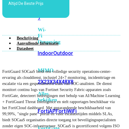
Altijd De Beste Prijs
6E
Wi-
Fi
7
Wi-
Fi
Beschrijving
Omgeving
Aanvullende Informatie
Datasheet
Indoor
Outdoor
MIMO
FortiGuard SOCaaS biedt een volledige security operations-center-
ervaring als clouddienst, inclusief 24×7 monitoring, incidenttriage en
2X2
3X3
4X4
8X8
escalatie via een gespecialiseerd team van SOC-analisten. De dienst
monitort continu logs van Fortinet Security Fabric-apparaten zoals
Alles
FortiGate, detecteert bedreigingen met behulp van AI/Machine Learning
bekijken
+ FortiGuard Threat Intelligence en stelt rapportages beschikbaar via
het FortiCloud dashboard. Met gegarandeerde beschikbaarheid van
FortiAP
FortiWiFi
99,99%, “single pane” portal en vaste escalatietijden middels SLAs,
biedt SOCaaS organisaties directe toegang tot beveiligingsspecialisten
zonder eigen SOC-infrastructuur. SOCaaS is gecertificeerd volgens ISO
FortiGate