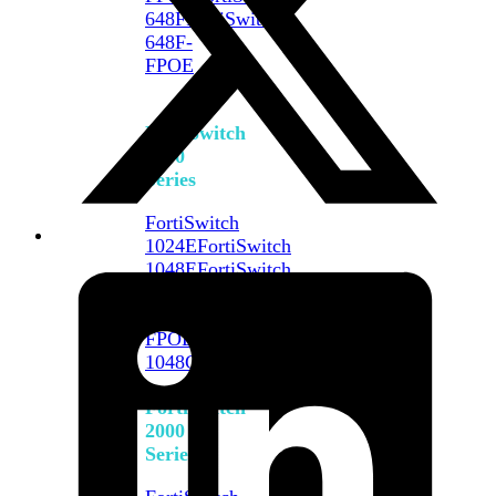
648F
FortiSwitch
648F-
FPOE
FortiSwitch
1000
Series
FortiSwitch
1024E
FortiSwitch
1048E
FortiSwitch
T1024E
FortiSwitch
T1024F-
FPOE
FortiSwitch
1048G
FortiSwitch
2000
Series