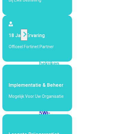
Bij Elke Bestelling
424F-
POE
WiFi
18 Jaar Ervaring
Alle
Officeel Fortinet Partner
Access
Points
bekijken
Wi-
Fi
Implementatie & Beheer
Generatie
Mogelijk Voor Uw Organisatie
Wi-
Fi
5
Wi-
Fi
6
Wi-
Fi