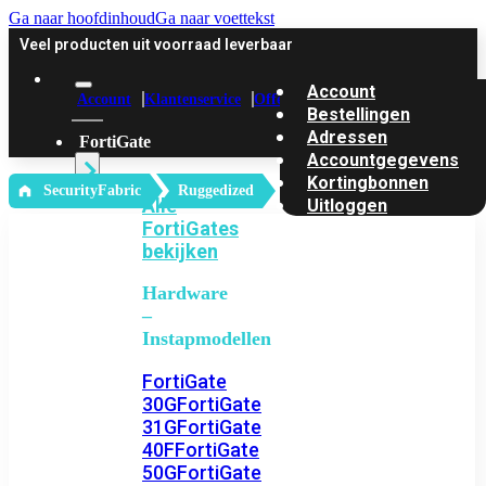
Ga naar hoofdinhoud
Ga naar voettekst
Veel producten uit voorraad leverbaar
Account
Account
Klantenservice
Offerte
Bestellingen
Adressen
FortiGate
Accountgegevens
Kortingbonnen
‎ SecurityFabric
Ruggedized
Alle
Uitloggen
FortiGates
bekijken
Hardware
–
Instapmodellen
FortiGate
30G
FortiGate
31G
FortiGate
40F
FortiGate
50G
FortiGate