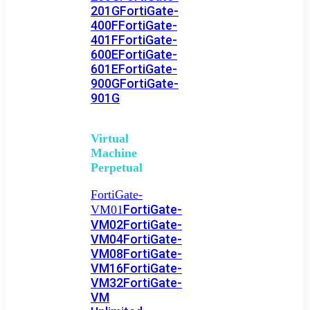
201G
FortiGate-
400F
FortiGate-
401F
FortiGate-
600E
FortiGate-
601E
FortiGate-
900G
FortiGate-
901G
Virtual
Machine
Perpetual
FortiGate-
FortiGate-
VM01
VM02
FortiGate-
VM04
FortiGate-
VM08
FortiGate-
VM16
FortiGate-
VM32
FortiGate-
VM