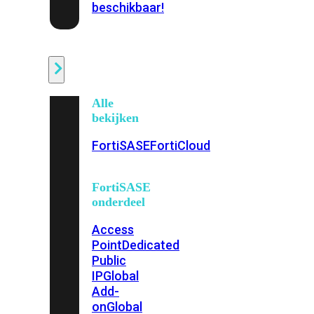
beschikbaar!
Cloud
Alle
bekijken
FortiSASE
FortiCloud
FortiSASE
onderdeel
Access
Point
Dedicated
Public
IP
Global
Add-
on
Global