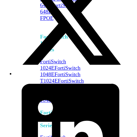
648F
FortiSwitch
648F-
FPOE
FortiSwitch
1000
Series
FortiSwitch
1024E
FortiSwitch
1048E
FortiSwitch
T1024E
FortiSwitch
T1024F-
FPOE
FortiSwitch
1048G
FortiSwitch
2000
Series