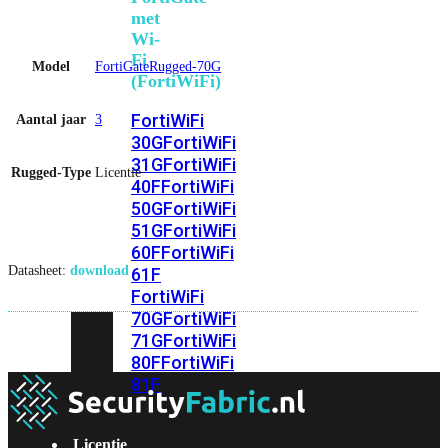
met
Wi-
Fi
Model
FortiGateRugged-70G
(FortiWiFi)
FortiWiFi
Aantal jaar
3
30G
FortiWiFi
31G
FortiWiFi
Rugged-Type
Licentie
40F
FortiWiFi
50G
FortiWiFi
51G
FortiWiFi
60F
FortiWiFi
Datasheet:
download
61F
FortiWiFi
70G
FortiWiFi
71G
FortiWiFi
80F
FortiWiFi
81F
Licentie