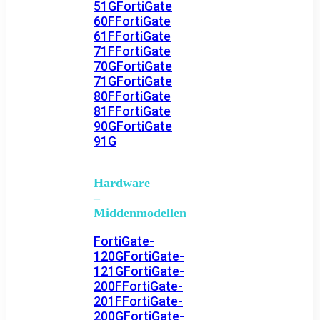
51G
FortiGate
60F
FortiGate
61F
FortiGate
71F
FortiGate
70G
FortiGate
71G
FortiGate
80F
FortiGate
81F
FortiGate
90G
FortiGate
91G
Hardware
–
Middenmodellen
FortiGate-
120G
FortiGate-
121G
FortiGate-
200F
FortiGate-
201F
FortiGate-
200G
FortiGate-