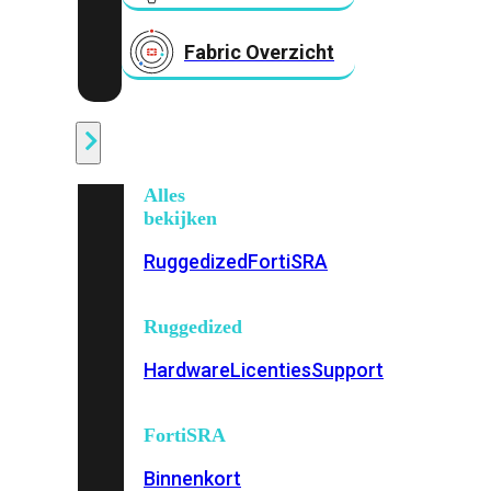
Fabric Overzicht
Industrieel
Alles
bekijken
Ruggedized
FortiSRA
Ruggedized
Hardware
Licenties
Support
FortiSRA
Binnenkort