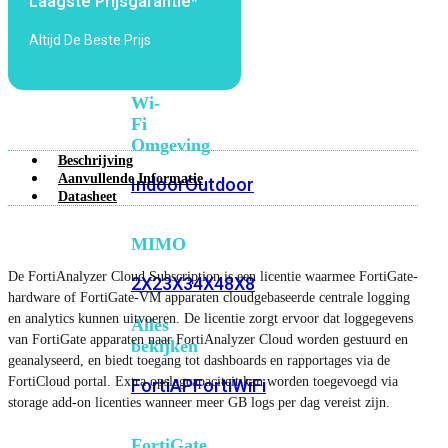
Laagste Prijsgarantie*
6E
Wi-
Fi
Altijd De Beste Prijs
7
Wi-
Fi
Omgeving
Beschrijving
Aanvullende Informatie
Indoor
Outdoor
Datasheet
MIMO
De FortiAnalyzer Cloud Subscription is een licentie waarmee FortiGate-
2X2
3X3
4X4
8X8
hardware of FortiGate-VM apparaten cloudgebaseerde centrale logging
en analytics kunnen uitvoeren. De licentie zorgt ervoor dat loggegevens
Alles
van FortiGate apparaten naar FortiAnalyzer Cloud worden gestuurd en
bekijken
geanalyseerd, en biedt toegang tot dashboards en rapportages via de
FortiCloud portal. Extra opslagcapaciteit kan worden toegevoegd via
FortiAP
FortiWiFi
storage add-on licenties wanneer meer GB logs per dag vereist zijn.
FortiGate