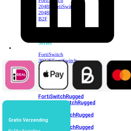
FortiSwitch
2048F
FortiSwitch
2048F-
B2F
FortiSwitch
3000
Series
FortiSwitch
3032E
FortiSwitch
3032G
FortiSwitch
Ruggedized
FortiSwitchRugged
108F
FortiSwitchRugged
112F-
POE
FortiSwitchRugged
Gratis Verzending
216F-
POE
FortiSwitchRugged