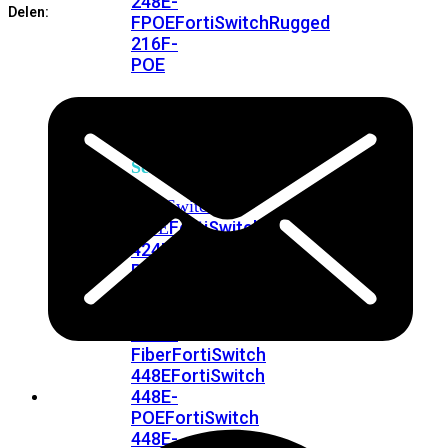
248E-
Delen:
FPOE
FortiSwitchRugged
216F-
POE
FortiSwitch
400
Series
FortiSwitch
FortiSwitch
424E
424E-
POE
FortiSwitch
424E-
FPOE
FortiSwitch
424E-
Fiber
FortiSwitch
448E
FortiSwitch
448E-
POE
FortiSwitch
448E-