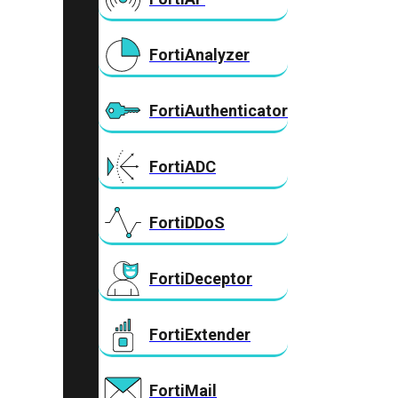
FortiAnalyzer
FortiAuthenticator
FortiADC
FortiDDoS
FortiDeceptor
FortiExtender
FortiMail