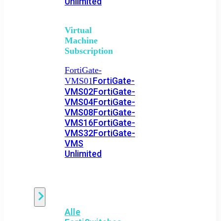
Unlimited
Virtual
Machine
Subscription
FortiGate-
FortiGate-
VMS01
VMS02
FortiGate-
VMS04
FortiGate-
VMS08
FortiGate-
VMS16
FortiGate-
VMS32
FortiGate-
VMS
Unlimited
Switch
Alle