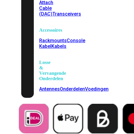
Attach
Cable
(DAC)
Transceivers
Accessoires
Rackmounts
Console
Kabel
Kabels
Losse
&
Vervangende
Onderdelen
Antennes
Onderdelen
Voedingen