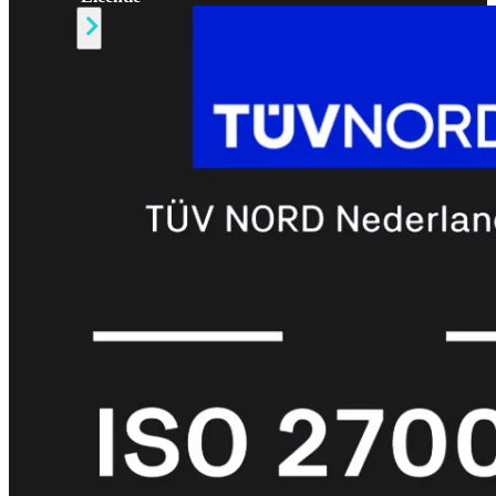
Alle
Licenties
bekijken
FortiCare
Support
FortiCare
Essentials
FortiCare
Premium
FortiCare
Elite
FortiCare
Upgrades
FortiCare
RMA
FortiCare
1