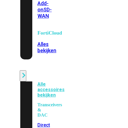
Add-
on
SD-
WAN
FortiCloud
Alles
bekijken
Accessoires
Alle
accessoires
bekijken
Transceivers
&
DAC
Direct