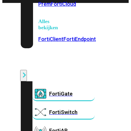
Prem
FortiCloud
Alles
bekijken
FortiClient
FortiEndpoint
Security
Fabric
Producten
FortiGate
FortiSwitch
FortiAP