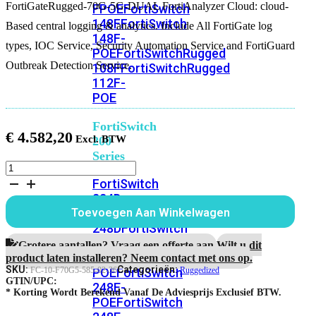
FortiGateRugged-70G-5G-DUAL FortiAnalyzer Cloud: cloud-
FPOE
FortiSwitch
148F
FortiSwitch
Based central logging & analytics. Include All FortiGate log
148F-
types, IOC Service, Security Automation Service and FortiGuard
POE
FortiSwitchRugged
Outbreak Detection Service.
108F
FortiSwitchRugged
112F-
POE
FortiSwitch
€
4.582,20
200
Series
FortiGateRugged-
70G-
FortiSwitch
5G-
224D-
DUAL
FPOE
FortiSwitch
Toevoegen Aan Winkelwagen
3
248D
FortiSwitch
Jaar
224E
Fortiswitch
FortiAnalyzer
Grotere aantallen? Vraag een offerte aan.
Wilt u dit
Cloud
224E-
product laten installeren? Neem contact met ons op.
aantal
SKU:
Categorieën:
POE
FortiSwitch
FC-10-F70G5-585-02-36
Ruggedized
GTIN/UPC:
248E-
* Korting Wordt Berekend Vanaf De Adviesprijs Exclusief BTW.
POE
FortiSwitch