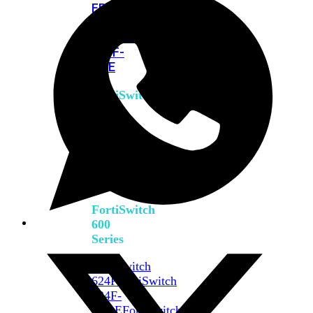
FPOE
FortiSwitch
M426E-
FPOE
FortiSwitchRugged
424F-
POE
FortiSwitch
500
Series
FortiSwitch
548D-
FPOE
FortiSwitch
600
Series
FortiSwitch
624F
FortiSwitch
624F-
FPOE
FortiSwitch