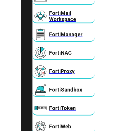
FortiMail
Workspace
FortiManager
FortiNAC
FortiProxy
FortiSandbox
FortiToken
FortiWeb