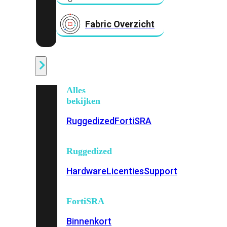
Fabric Overzicht
Industrieel
Alles
bekijken
Ruggedized
FortiSRA
Ruggedized
Hardware
Licenties
Support
FortiSRA
Binnenkort