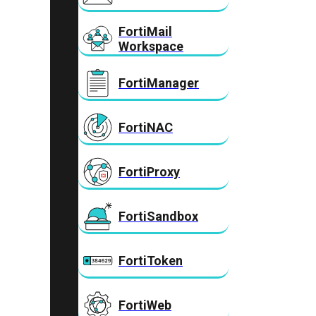
FortiMail
Workspace
FortiManager
FortiNAC
FortiProxy
FortiSandbox
FortiToken
FortiWeb