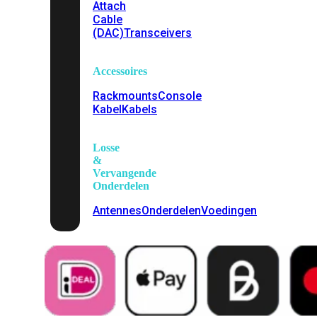
Attach
Cable
(DAC)
Transceivers
Accessoires
Rackmounts
Console
Kabel
Kabels
Losse
&
Vervangende
Onderdelen
Antennes
Onderdelen
Voedingen