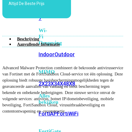
Altijd De Beste Prijs
6E
Wi-
Fi
7
Wi-
Fi
Beschrijving
Omgeving
Aanvullende Informatie
Indoor
Outdoor
Advanced Malware Protection combineert de bekroonde antivirusservice
MIMO
van Fortinet met de FortiSandbox Cloud-service tot één oplossing. Deze
oplossing biedt robuuste basisbeschermingsmogelijkheden tegen de
2X2
3X3
4X4
8X8
geavanceerde aanvallen van vandaag en biedt bescherming tegen
bekende en onbekende bedreigingen. Deze nieuwe service omvat de
Alles
volgende services: antivirus, botnet IP/domeinbeveiliging, mobiele
bekijken
beveiliging, FortiSandbox Cloud, virusuitbraakbeveiliging en
contentontwapening en -reconstructie.
FortiAP
FortiWiFi
FortiGate