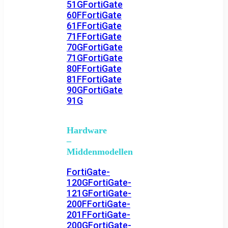
51G
FortiGate
60F
FortiGate
61F
FortiGate
71F
FortiGate
70G
FortiGate
71G
FortiGate
80F
FortiGate
81F
FortiGate
90G
FortiGate
91G
Hardware
–
Middenmodellen
FortiGate-
120G
FortiGate-
121G
FortiGate-
200F
FortiGate-
201F
FortiGate-
200G
FortiGate-