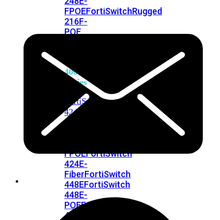
248E-
FPOE
FortiSwitchRugged
216F-
POE
FortiSwitch
400
Series
FortiSwitch
FortiSwitch
424E
424E-
POE
FortiSwitch
424E-
FPOE
FortiSwitch
424E-
Fiber
FortiSwitch
448E
FortiSwitch
448E-
POE
FortiSwitch
448E-