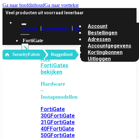
Ga naar hoofdinhoud
Ga naar voettekst
Veel producten uit voorraad leverbaar
Account
Account
Klantenservice
Offerte
Bestellingen
Adressen
FortiGate
Accountgegevens
Kortingbonnen
‎ SecurityFabric
Ruggedized
Alle
Uitloggen
FortiGates
bekijken
Hardware
–
Instapmodellen
FortiGate
30G
FortiGate
31G
FortiGate
40F
FortiGate
50G
FortiGate