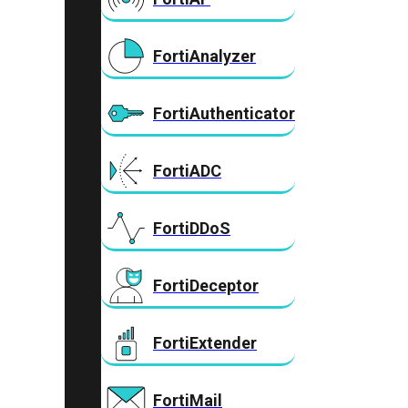
FortiAnalyzer
FortiAuthenticator
FortiADC
FortiDDoS
FortiDeceptor
FortiExtender
FortiMail