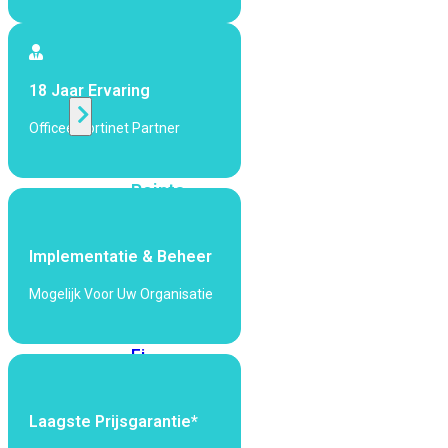
424F-
POE
WiFi
18 Jaar Ervaring
Officeel Fortinet Partner
Alle
Access
Points
bekijken
Wi-
Implementatie & Beheer
Fi
Generatie
Mogelijk Voor Uw Organisatie
Wi-
Fi
5
Wi-
Fi
6
Wi-
Laagste Prijsgarantie*
Fi