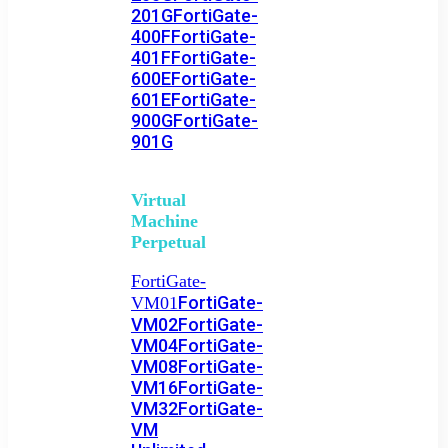
201G
FortiGate-
400F
FortiGate-
401F
FortiGate-
600E
FortiGate-
601E
FortiGate-
900G
FortiGate-
901G
Virtual
Machine
Perpetual
FortiGate-
FortiGate-
VM01
VM02
FortiGate-
VM04
FortiGate-
VM08
FortiGate-
VM16
FortiGate-
VM32
FortiGate-
VM