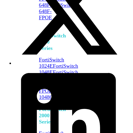
648F
FortiSwitch
648F-
FPOE
FortiSwitch
1000
Series
FortiSwitch
1024E
FortiSwitch
1048E
FortiSwitch
T1024E
FortiSwitch
T1024F-
FPOE
FortiSwitch
1048G
FortiSwitch
2000
Series