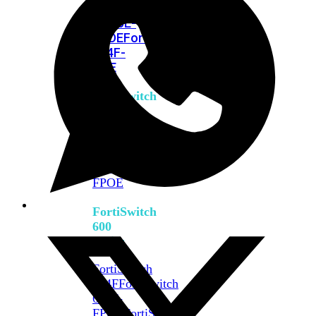
FPOE
FortiSwitch
M426E-
FPOE
FortiSwitchRugged
424F-
POE
FortiSwitch
500
Series
FortiSwitch
548D-
FPOE
FortiSwitch
600
Series
FortiSwitch
624F
FortiSwitch
624F-
FPOE
FortiSwitch