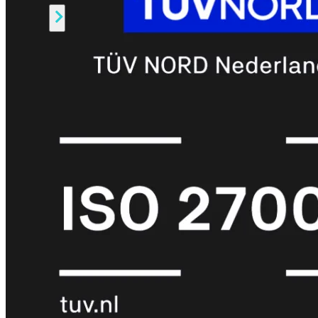
Alle
Licenties
bekijken
FortiCare
Support
FortiCare
Essentials
FortiCare
Premium
FortiCare
Elite
FortiCare
Upgrades
FortiCare
RMA
FortiCare
1