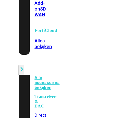
Add-
on
SD-
WAN
FortiCloud
Alles
bekijken
Accessoires
Alle
accessoires
bekijken
Transceivers
&
DAC
Direct