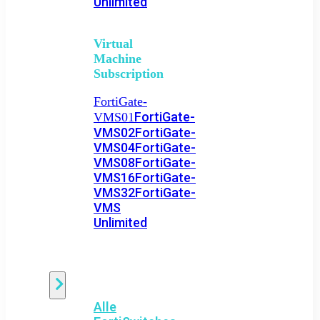
Unlimited
Virtual
Machine
Subscription
FortiGate-
FortiGate-
VMS01
VMS02
FortiGate-
VMS04
FortiGate-
VMS08
FortiGate-
VMS16
FortiGate-
VMS32
FortiGate-
VMS
Unlimited
Switch
Alle