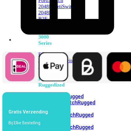
FortiSwitch
2048F
FortiSwitch
2048F-
B2F
FortiSwitch
3000
Series
FortiSwitch
3032E
FortiSwitch
3032G
FortiSwitch
Ruggedized
FortiSwitchRugged
108F
FortiSwitchRugged
112F-
Gratis Verzending
POE
FortiSwitchRugged
216F-
Bij Elke Bestelling
POE
FortiSwitchRugged