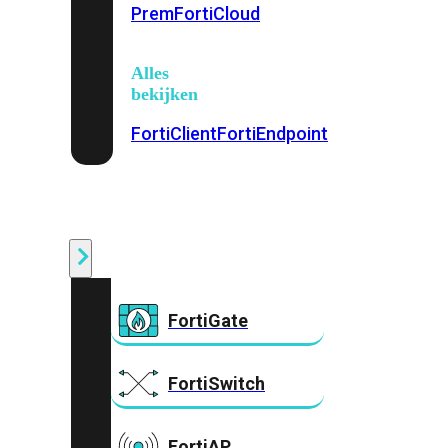
Prem
FortiCloud
Alles
bekijken
FortiClient
FortiEndpoint
Security
Fabric
Producten
FortiGate
FortiSwitch
FortiAP