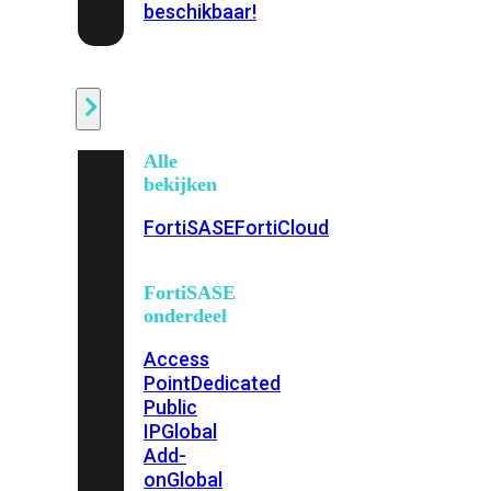
beschikbaar!
Cloud
Alle
bekijken
FortiSASE
FortiCloud
FortiSASE
onderdeel
Access
Point
Dedicated
Public
IP
Global
Add-
on
Global