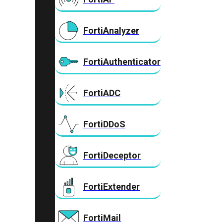
FortiAnalyzer
FortiAuthenticator
FortiADC
FortiDDoS
FortiDeceptor
FortiExtender
FortiMail