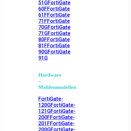
51G
FortiGate
60F
FortiGate
61F
FortiGate
71F
FortiGate
70G
FortiGate
71G
FortiGate
80F
FortiGate
81F
FortiGate
90G
FortiGate
91G
Hardware
–
Middenmodellen
FortiGate-
120G
FortiGate-
121G
FortiGate-
200F
FortiGate-
201F
FortiGate-
200G
FortiGate-