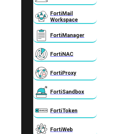
FortiMail
Workspace
FortiManager
FortiNAC
FortiProxy
FortiSandbox
FortiToken
FortiWeb