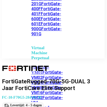
201G
FortiGate-
400F
FortiGate-
401F
FortiGate-
600E
FortiGate-
601E
FortiGate-
900G
FortiGate-
901G
Virtual
Machine
Perpetual
FortiGate-
FortiGate-
VM01
VM02
FortiGate-
FortiGateRugged-70G-5G-DUAL 3
VM04
FortiGate-
Jaar FortiCare Elite Support
VM08
FortiGate-
VM16
FortiGate-
VM32
FortiGate-
FC-10-F70G5-284-02-36
VM
Levertijd: 4 - 5 dagen