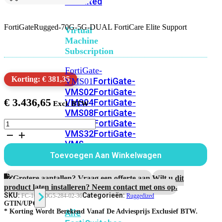
Unlimited
FortiGateRugged-70G-5G-DUAL FortiCare Elite Support
Virtual
Machine
Subscription
FortiGate-
Korting: € 381,35
FortiGate-
VMS01
VMS02
FortiGate-
€
3.436,65
VMS04
FortiGate-
VMS08
FortiGate-
VMS16
FortiGate-
FortiGateRugged-
70G-
VMS32
FortiGate-
5G-
VMS
DUAL
Unlimited
Toevoegen Aan Winkelwagen
3
Jaar
FortiCare
Grotere aantallen? Vraag een offerte aan.
Wilt u dit
Switch
Elite
product laten installeren? Neem contact met ons op.
Support
SKU:
Categorieën:
FC-10-F70G5-284-02-36
Ruggedized
aantal
GTIN/UPC:
Alle
* Korting Wordt Berekend Vanaf De Adviesprijs Exclusief BTW.