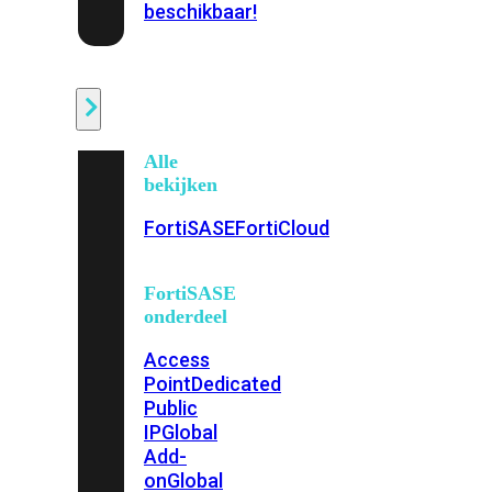
beschikbaar!
Cloud
Alle
bekijken
FortiSASE
FortiCloud
FortiSASE
onderdeel
Access
Point
Dedicated
Public
IP
Global
Add-
on
Global