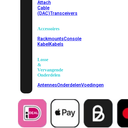
Attach
Cable
(DAC)
Transceivers
Accessoires
Rackmounts
Console
Kabel
Kabels
Losse
&
Vervangende
Onderdelen
Antennes
Onderdelen
Voedingen