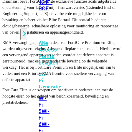
Daarnaast bevat FortiCare Elite exclusieve functies zoals uitgebreide
424F-
ondersteuning voor langetermijn-firmwareversies (Extended End-of-
POE
Engineering Support, LTS) en verbeterde mogelijkheden voor
bewaking en beheer via het Elite Portaal. Dit portaal biedt een
WiFi
cloudgebaseerde, schaalbare oplossing voor monitoring en rapportage
van beveiligingsstatussen en apparaatgezondheid.
Alle
RMA-vervangingen, als onderdeel van FortiCare Premium en Elite,
worden uitgevoerd via het Advanced Replacement-model. Hierbij wordt
Access
een vervangend apparaat verzonden voordat het defecte apparaat is
Points
geretourneerd, met een gegarandeerde levering op de volgende
bekijken
werkdag. Het is bij FortiCare Premium en Elite mogelijk om aan te
vullen met een Priority RMA licentie voor snellere vervanging van
Wi-
defecte apparatatuur.
Fi
Generatie
FortiCare Elite is ontworpen om bedrijven te ondersteunen met de
hoogste eisen op het gebied van beschikbaarheid, beveiliging en
Wi-
prestatiebeheer.
Fi
5
Wi-
Fi
6
Wi-
Fi