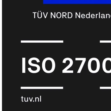
met
Wi-
Fi
(FortiWiFi)
FortiWiFi
30G
FortiWiFi
31G
FortiWiFi
40F
FortiWiFi
50G
FortiWiFi
51G
FortiWiFi
60F
FortiWiFi
61F
FortiWiFi
70G
FortiWiFi
71G
FortiWiFi
80F
FortiWiFi
81F
Licentie