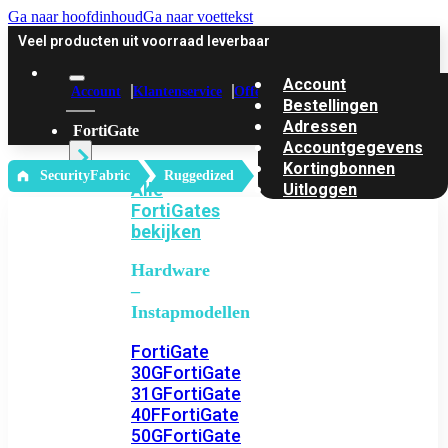
Ga naar hoofdinhoud
Ga naar voettekst
Veel producten uit voorraad leverbaar
Account
Account
Klantenservice
Offerte
Bestellingen
Adressen
FortiGate
Accountgegevens
Kortingbonnen
‎ SecurityFabric
Ruggedized
Alle
Uitloggen
FortiGates
bekijken
Hardware
–
Instapmodellen
FortiGate
30G
FortiGate
31G
FortiGate
40F
FortiGate
50G
FortiGate