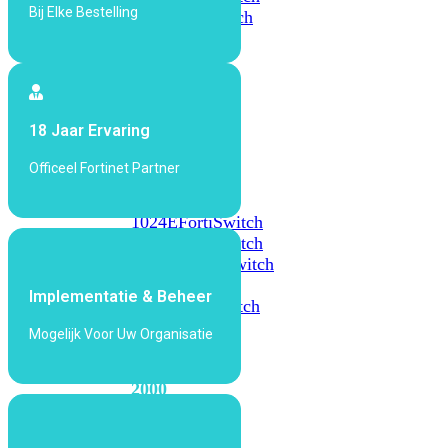
Bij Elke Bestelling
648F
FortiSwitch
648F-
FPOE
FortiSwitch
18 Jaar Ervaring
1000
Series
Officeel Fortinet Partner
FortiSwitch
1024E
FortiSwitch
1048E
FortiSwitch
T1024E
FortiSwitch
T1024F-
Implementatie & Beheer
FPOE
FortiSwitch
1048G
Mogelijk Voor Uw Organisatie
FortiSwitch
2000
Series