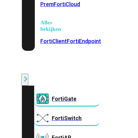
Prem
FortiCloud
Alles
bekijken
FortiClient
FortiEndpoint
Security
Fabric
Producten
FortiGate
FortiSwitch
FortiAP