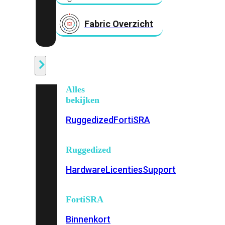
Fabric Overzicht
Industrieel
Alles
bekijken
Ruggedized
FortiSRA
Ruggedized
Hardware
Licenties
Support
FortiSRA
Binnenkort