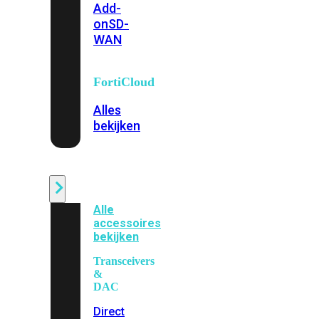
Add-
on
SD-
WAN
FortiCloud
Alles
bekijken
Accessoires
Alle
accessoires
bekijken
Transceivers
&
DAC
Direct