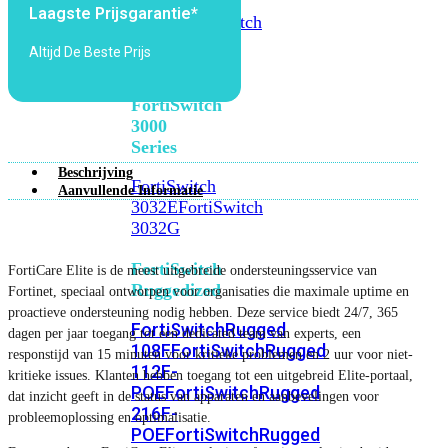
FortiSwitch
Laagste Prijsgarantie*
2048F
FortiSwitch
2048F-
Altijd De Beste Prijs
B2F
FortiSwitch
3000
Series
Beschrijving
FortiSwitch
Aanvullende Informatie
3032E
FortiSwitch
3032G
FortiSwitch
FortiCare Elite is de meest uitgebreide ondersteuningsservice van
Ruggedized
Fortinet, speciaal ontworpen voor organisaties die maximale uptime en
proactieve ondersteuning nodig hebben. Deze service biedt 24/7, 365
FortiSwitchRugged
dagen per jaar toegang tot een dedicated team van experts, een
108F
FortiSwitchRugged
responstijd van 15 minuten voor kritieke problemen en 2 uur voor niet-
112F-
kritieke issues. Klanten hebben toegang tot een uitgebreid Elite-portaal,
POE
FortiSwitchRugged
dat inzicht geeft in de status van apparaten en aanbevelingen voor
216F-
probleemoplossing en optimalisatie.
POE
FortiSwitchRugged