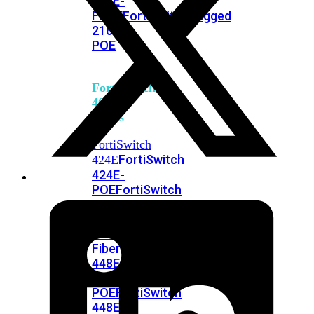
248E-
FPOE
FortiSwitchRugged
216F-
POE
FortiSwitch
400
Series
FortiSwitch
FortiSwitch
424E
424E-
POE
FortiSwitch
424E-
FPOE
FortiSwitch
424E-
Fiber
FortiSwitch
448E
FortiSwitch
448E-
POE
FortiSwitch
448E-