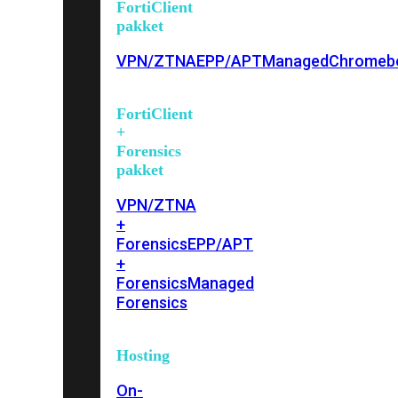
FortiClient
pakket
VPN/ZTNA
EPP/APT
Managed
Chromeb
FortiClient
+
Forensics
pakket
VPN/ZTNA
+
Forensics
EPP/APT
+
Forensics
Managed
Forensics
Hosting
On-