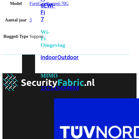
Model
FortiGateRugged-70G
6E
Wi-
Fi
7
Aantal jaar
3
Wi-
Rugged-Type
Support
Fi
Omgeving
Indoor
Outdoor
MIMO
2X2
3X3
4X4
8X8
Alles
bekijken
FortiAP
FortiWiFi
FortiGate