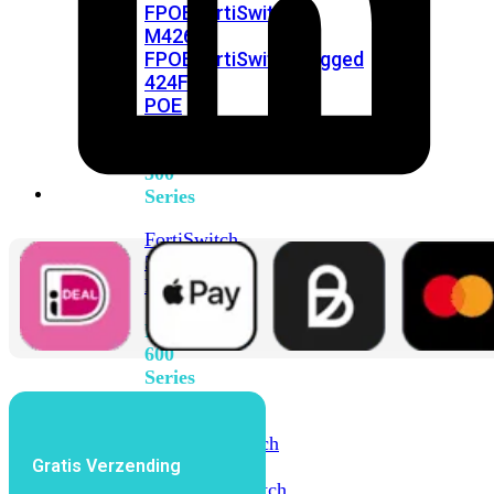
FPOE
FortiSwitch
M426E-
FPOE
FortiSwitchRugged
424F-
POE
FortiSwitch
500
Series
FortiSwitch
548D-
FPOE
FortiSwitch
600
Series
FortiSwitch
624F
FortiSwitch
Gratis Verzending
624F-
FPOE
FortiSwitch