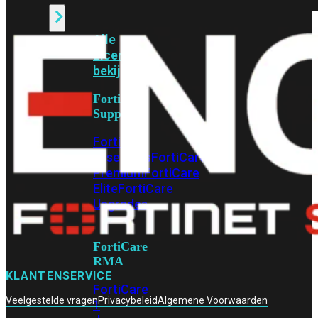
Alle
Licenties
bekijken
FortiCare
Support
FortiCare
Essentials
FortiCare
Premium
FortiCare
Elite
FortiCare
Upgrades
FortiCare
RMA
KLANTENSERVICE
FortiCare
Veelgestelde vragen
Privacybeleid
Algemene Voorwaarden
1