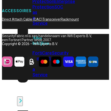
Protection
Enterprise
Protection
SOC
ACCESSOIRES
as
a
Direct Attach Cable (DAC)
Transceiver
Rackmount
Service
SecurityFabric.nl is een handelsnaam van Wifi Experts B.V,
Alles
een Fortinet Partner sinds 2007.
bekijken
Copyright © 2026 – Wifi Experts B.V.
FortiCare
Security
Bundels
SOC
as
a
Service
Endpoint
Beveiliging