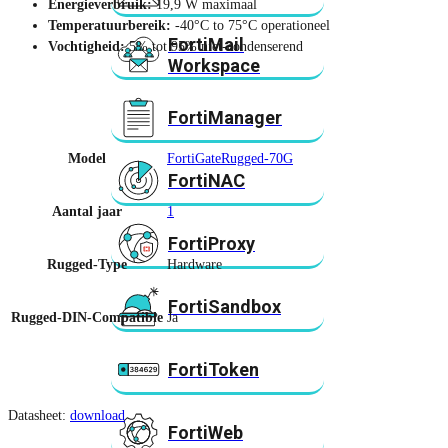
Energieverbruik:
19,9 W maximaal
Temperatuurbereik:
-40°C to 75°C operationeel
FortiMail
Vochtigheid:
5% tot 95% niet-condenserend
Workspace
FortiManager
Model
FortiGateRugged-70G
FortiNAC
Aantal jaar
1
FortiProxy
Rugged-Type
Hardware
FortiSandbox
Rugged-DIN-Compatible
Ja
FortiToken
Datasheet:
download
FortiWeb