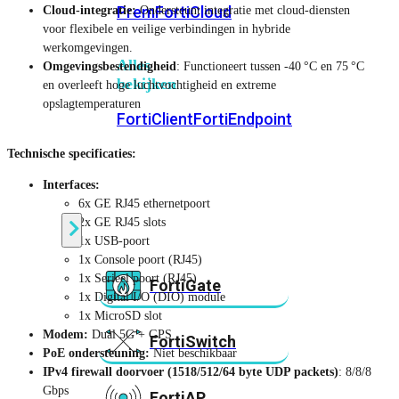
Prem
FortiCloud
Cloud-integratie:
Ondersteunt integratie met cloud-diensten
voor flexibele en veilige verbindingen in hybride
werkomgevingen.
Alles
Omgevingsbestendigheid
: Functioneert tussen ‑40 °C en 75 °C
bekijken
en overleeft hoge luchtvochtigheid en extreme
opslagtemperaturen
FortiClient
FortiEndpoint
Technische specificaties:
Security
Interfaces:
Fabric
6x GE RJ45 ethernetpoort
Producten
2x GE RJ45 slots
1x USB-poort
1x Console poort (RJ45)
1x Serieel poort (RJ45)
FortiGate
1x Digital I/O (DIO) module
1x MicroSD slot
Modem:
Dual 5G + GPS
FortiSwitch
PoE ondersteuning:
Niet beschikbaar
IPv4 firewall doorvoer (1518/512/64 byte UDP packets)
: 8/8/8
Gbps
FortiAP