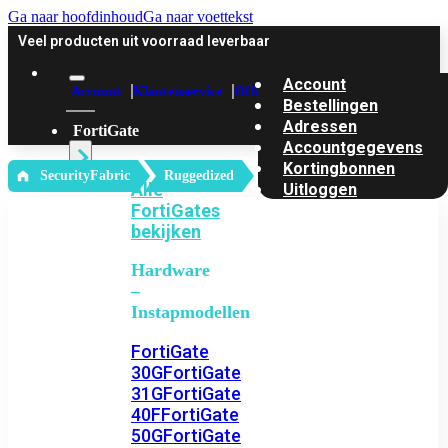
Ga naar hoofdinhoud
Ga naar voettekst
Veel producten uit voorraad leverbaar
Account
Account
Klantenservice
Offerte
Bestellingen
Adressen
FortiGate
Accountgegevens
Kortingbonnen
‎ SecurityFabric
Ruggedized
Alle
Uitloggen
FortiGates
bekijken
Hardware
–
Instapmodellen
FortiGate
30G
FortiGate
31G
FortiGate
40F
FortiGate
50G
FortiGate