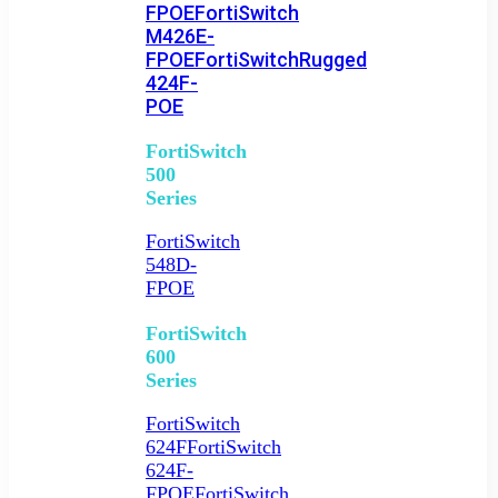
FPOE
FortiSwitch
M426E-
FPOE
FortiSwitchRugged
424F-
POE
FortiSwitch
500
Series
FortiSwitch
548D-
FPOE
FortiSwitch
600
Series
FortiSwitch
624F
FortiSwitch
624F-
FPOE
FortiSwitch