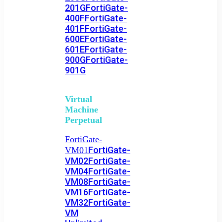
201G
FortiGate-
400F
FortiGate-
401F
FortiGate-
600E
FortiGate-
601E
FortiGate-
900G
FortiGate-
901G
Virtual
Machine
Perpetual
FortiGate-
FortiGate-
VM01
VM02
FortiGate-
VM04
FortiGate-
VM08
FortiGate-
VM16
FortiGate-
VM32
FortiGate-
VM