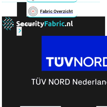
Fabric Overzicht
Industrieel
Alles
bekijken
Ruggedized
FortiSRA
Ruggedized
Hardware
Licenties
Support
FortiSRA
Binnenkort