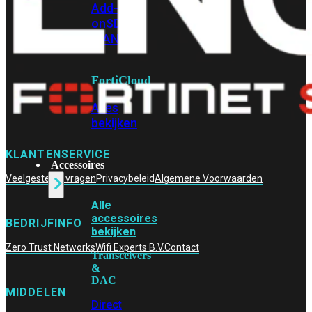
Add-
on
SD-
WAN
FortiCloud
Alles
bekijken
KLANTENSERVICE
Accessoires
Veelgestelde vragen
Privacybeleid
Algemene Voorwaarden
Alle
accessoires
BEDRIJFINFO
bekijken
Zero Trust Networks
Wifi Experts B.V.
Contact
Transceivers
&
DAC
MIDDELEN
Direct