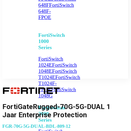
648F
FortiSwitch
648F-
FPOE
FortiSwitch
1000
Series
FortiSwitch
1024E
FortiSwitch
1048E
FortiSwitch
T1024E
FortiSwitch
T1024F-
FPOE
FortiSwitch
1048G
FortiGateRugged-70G-5G-DUAL 1
FortiSwitch
2000
Jaar Enterprise Protection
Series
FGR-70G-5G-DUAL-BDL-809-12