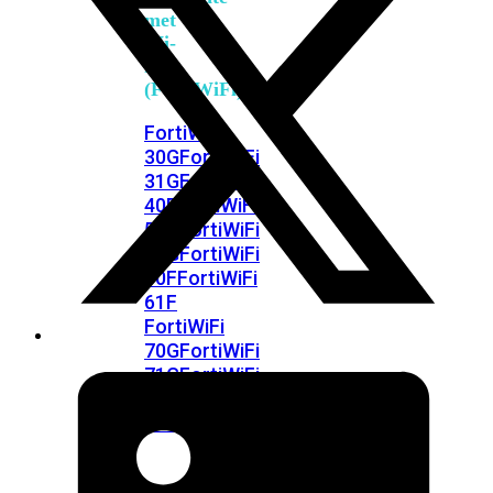
met
Wi-
Fi
(FortiWiFi)
FortiWiFi
30G
FortiWiFi
31G
FortiWiFi
40F
FortiWiFi
50G
FortiWiFi
51G
FortiWiFi
60F
FortiWiFi
61F
FortiWiFi
70G
FortiWiFi
71G
FortiWiFi
80F
FortiWiFi
81F
Licentie