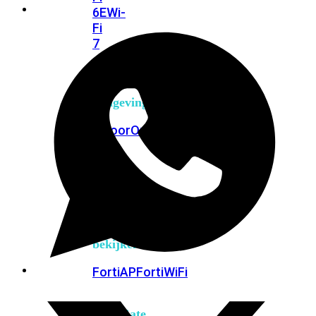
6E
Wi-
Fi
7
Wi-
Fi
Omgeving
Indoor
Outdoor
MIMO
2X2
3X3
4X4
8X8
Alles
bekijken
FortiAP
FortiWiFi
FortiGate