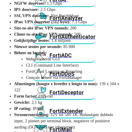
NGFW doorvoer:
1,5 Gbps
IPS doorvoer:
2,5 Gbps
SSL VPN doorvoer:
Niet Beschikbaar
FortiAnalyzer
IPsec VPN doorvoer (512 byte):
7,1 Gbps
Site-to-site IPsec VPN tunnels:
200
Client-to-site IPsec VPN tunnels:
500
FortiAuthenticator
Gelijktijdige sessies:
1,4 miljoen
Nieuwe sessies per seconde:
85 000
Beheer en logging:
FortiADC
Webgebaseerde GUI
CLI (Command Line Interface)
FortiCloud Logging en Reporting
FortiDDoS
Centrale beheer via FortiManager
Afmetingen (hoogte x breedte x lengte in mm):
139 x 104 x
122
FortiDeceptor
Form factor:
DIN-rail
Gewicht:
2,1 kg
IP rating:
IP40
FortiExtender
Stroomvoorziening:
12V tot 54V DC Redundante dubbele
input, 2 pinnen per terminal block, negatieve of positieve
aarding (DC-kabels niet inbegrepen)
FortiMail