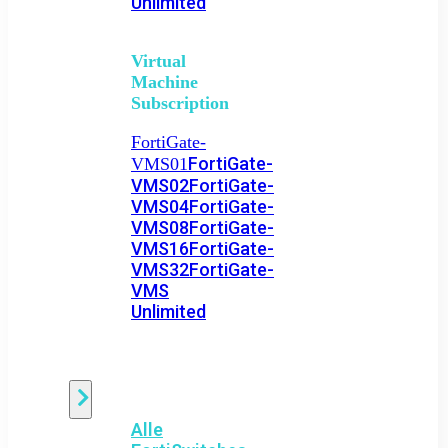
Unlimited
Virtual
Machine
Subscription
FortiGate-
FortiGate-
VMS01
VMS02
FortiGate-
VMS04
FortiGate-
VMS08
FortiGate-
VMS16
FortiGate-
VMS32
FortiGate-
VMS
Unlimited
Switch
Alle