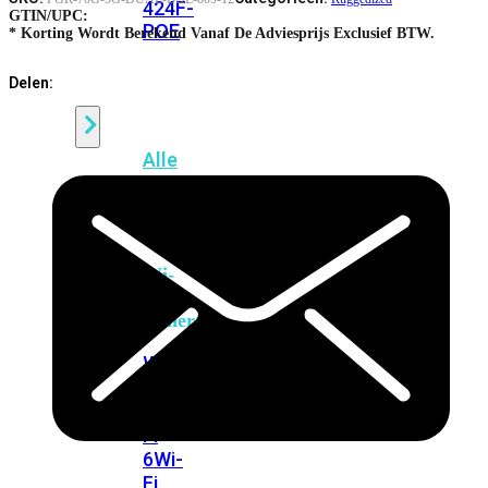
424F-
GTIN/UPC:
POE
* Korting Wordt Berekend Vanaf De Adviesprijs Exclusief BTW.
Delen:
WiFi
Alle
Access
Points
bekijken
Wi-
Fi
Generatie
Wi-
Fi
5
Wi-
Fi
6
Wi-
Fi