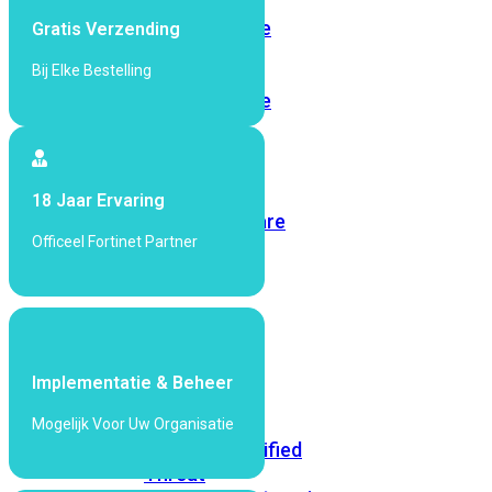
dag
RMA
FortiCare
Gratis Verzending
4
Bij Elke Bestelling
uur
RMA
FortiCare
4
uur
RMA
met
18 Jaar Ervaring
onsite
FortiCare
Officeel Fortinet Partner
Secure
RMA
Security
Bundels
Implementatie & Beheer
Advanced
Threat
Mogelijk Voor Uw Organisatie
Protection
Unified
Threat