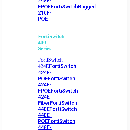
248E-
FPOE
FortiSwitchRugged
216F-
POE
FortiSwitch
400
Series
FortiSwitch
FortiSwitch
424E
424E-
POE
FortiSwitch
424E-
FPOE
FortiSwitch
424E-
Fiber
FortiSwitch
448E
FortiSwitch
448E-
POE
FortiSwitch
448E-