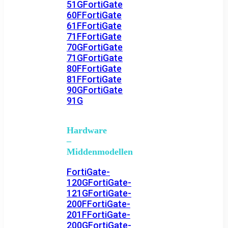
51G
FortiGate
60F
FortiGate
61F
FortiGate
71F
FortiGate
70G
FortiGate
71G
FortiGate
80F
FortiGate
81F
FortiGate
90G
FortiGate
91G
Hardware
–
Middenmodellen
FortiGate-
120G
FortiGate-
121G
FortiGate-
200F
FortiGate-
201F
FortiGate-
200G
FortiGate-