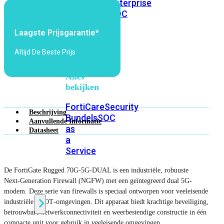
Protection
Enterprise
Protection
SOC
as
Laagste Prijsgarantie*
a
Service
Altijd De Beste Prijs
Alles
bekijken
FortiCare
Security
Beschrijving
Bundels
SOC
Aanvullende Informatie
as
Datasheet
a
Service
De FortiGate Rugged 70G-5G-DUAL is een industriële, robuuste
Endpoint
Next‑Generation Firewall (NGFW) met een geïntegreerd dual 5G-
Beveiliging
modem. Deze serie van firewalls is speciaal ontworpen voor veeleisende
industriële en OT‑omgevingen. Dit apparaat biedt krachtige beveiliging,
betrouwbare netwerkconnectiviteit en weerbestendige constructie in één
compacte unit voor gebruik in veeleisende omgevingen.