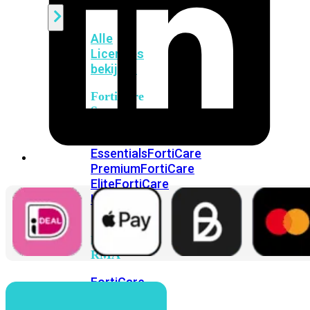
Alle
Licenties
bekijken
FortiCare
Support
FortiCare
Essentials
FortiCare
Premium
FortiCare
Elite
FortiCare
Upgrades
FortiCare
RMA
FortiCare
1