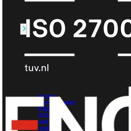
beschikbaar!
Cloud
Alle
bekijken
FortiSASE
FortiCloud
FortiSASE
onderdeel
Access
Point
Dedicated
Public
IP
Global
Add-
on
Global