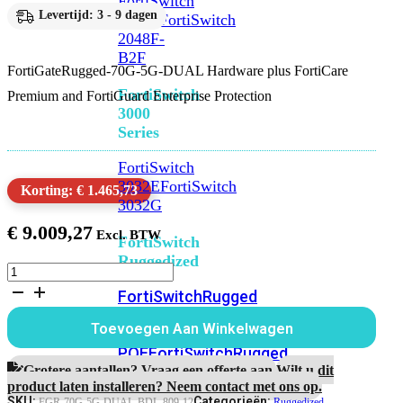
FortiSwitch
Levertijd: 3 - 9 dagen
2048F
FortiSwitch
2048F-
B2F
FortiGateRugged-70G-5G-DUAL Hardware plus FortiCare
FortiSwitch
Premium and FortiGuard Enterprise Protection
3000
Series
FortiSwitch
3032E
FortiSwitch
Korting: € 1.465,73
3032G
€
9.009,27
FortiSwitch
Ruggedized
FortiGateRugged-
70G-
FortiSwitchRugged
5G-
108F
FortiSwitchRugged
DUAL
Toevoegen Aan Winkelwagen
112F-
1
Jaar
POE
FortiSwitchRugged
Enterprise
Grotere aantallen? Vraag een offerte aan.
Wilt u dit
216F-
Protection
product laten installeren? Neem contact met ons op.
POE
FortiSwitchRugged
aantal
SKU:
Categorieën:
FGR-70G-5G-DUAL-BDL-809-12
Ruggedized