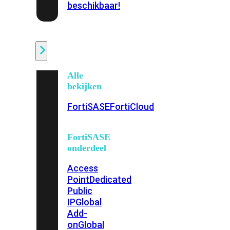
beschikbaar!
Cloud
Alle
bekijken
FortiSASE
FortiCloud
FortiSASE
onderdeel
Access
Point
Dedicated
Public
IP
Global
Add-
on
Global