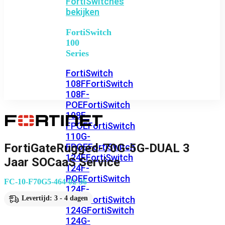
FortiSwitches
bekijken
FortiSwitch
100
Series
FortiSwitch
108F
FortiSwitch
108F-
POE
FortiSwitch
108F-
FPOE
FortiSwitch
110G-
FortiGateRugged-70G-5G-DUAL 3
FPOE
FortiSwitch
124F
FortiSwitch
Jaar SOCaaS Service
124F-
POE
FortiSwitch
FC-10-F70G5-464-02-36
124F-
FPOE
FortiSwitch
Levertijd: 3 - 4 dagen
124G
FortiSwitch
124G-