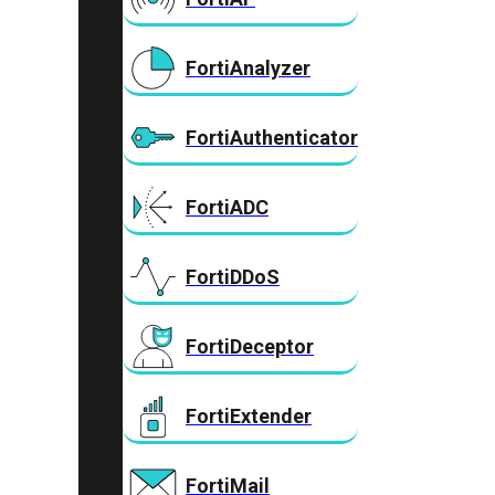
FortiAnalyzer
FortiAuthenticator
FortiADC
FortiDDoS
FortiDeceptor
FortiExtender
FortiMail