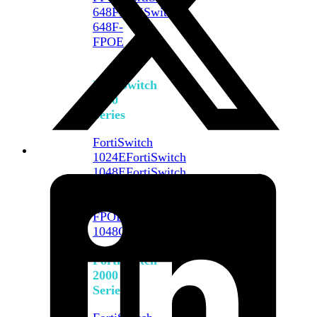
648F
FortiSwitch
648F-
FPOE
FortiSwitch
1000
Series
FortiSwitch
1024E
FortiSwitch
1048E
FortiSwitch
T1024E
FortiSwitch
T1024F-
FPOE
FortiSwitch
1048G
FortiSwitch
2000
Series