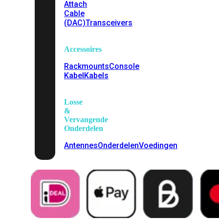
Attach
Cable
(DAC)
Transceivers
Accessoires
Rackmounts
Console
Kabel
Kabels
Losse
&
Vervangende
Onderdelen
Antennes
Onderdelen
Voedingen