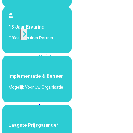
424F-
POE
WiFi
18 Jaar Ervaring
Officeel Fortinet Partner
Alle
Access
Points
bekijken
Wi-
Implementatie & Beheer
Fi
Generatie
Mogelijk Voor Uw Organisatie
Wi-
Fi
5
Wi-
Fi
6
Wi-
Laagste Prijsgarantie*
Fi