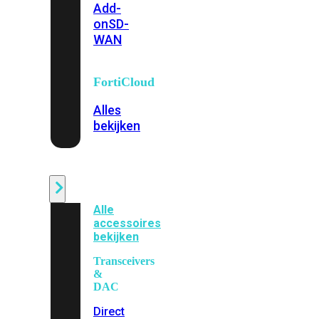
Add-
on
SD-
WAN
FortiCloud
Alles
bekijken
Accessoires
Alle
accessoires
bekijken
Transceivers
&
DAC
Direct