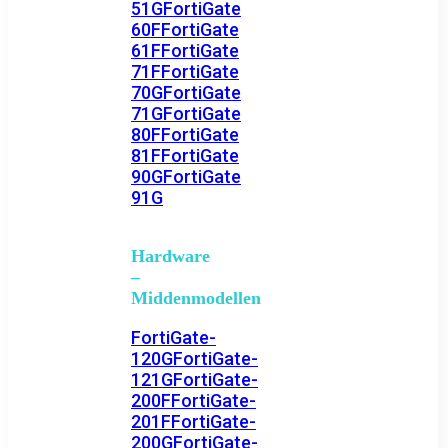
51G
FortiGate
60F
FortiGate
61F
FortiGate
71F
FortiGate
70G
FortiGate
71G
FortiGate
80F
FortiGate
81F
FortiGate
90G
FortiGate
91G
Hardware
–
Middenmodellen
FortiGate-
120G
FortiGate-
121G
FortiGate-
200F
FortiGate-
201F
FortiGate-
200G
FortiGate-