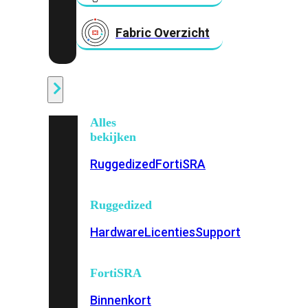
Fabric Overzicht
Industrieel
Alles
bekijken
Ruggedized
FortiSRA
Ruggedized
Hardware
Licenties
Support
FortiSRA
Binnenkort