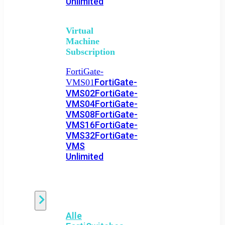
Unlimited
Virtual
Machine
Subscription
FortiGate-
FortiGate-
VMS01
VMS02
FortiGate-
VMS04
FortiGate-
VMS08
FortiGate-
VMS16
FortiGate-
VMS32
FortiGate-
VMS
Unlimited
Switch
Alle