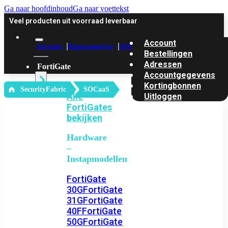
Ga naar hoofdinhoud
Ga naar voettekst
Veel producten uit voorraad leverbaar
Account
Account
Klantenservice
Offerte
Bestellingen
Adressen
FortiGate
Accountgegevens
Kortingbonnen
‎ SecurityFabric
SOCaaS
Alle
Uitloggen
FortiGates
bekijken
Hardware
–
Instapmodellen
FortiGate
30G
FortiGate
31G
FortiGate
40F
FortiGate
50G
FortiGate