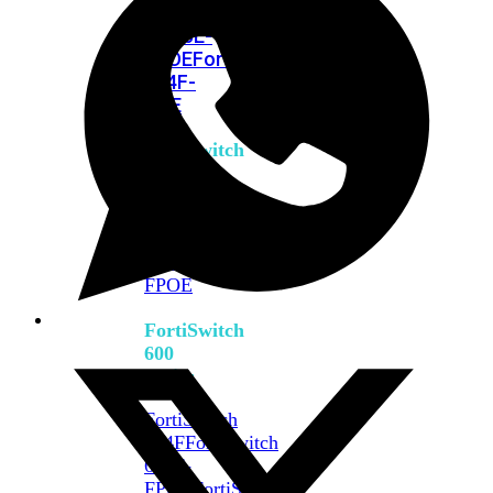
FPOE
FortiSwitch
M426E-
FPOE
FortiSwitchRugged
424F-
POE
FortiSwitch
500
Series
FortiSwitch
548D-
FPOE
FortiSwitch
600
Series
FortiSwitch
624F
FortiSwitch
624F-
FPOE
FortiSwitch