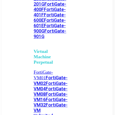
201G
FortiGate-
400F
FortiGate-
401F
FortiGate-
600E
FortiGate-
601E
FortiGate-
900G
FortiGate-
901G
Virtual
Machine
Perpetual
FortiGate-
FortiGate-
VM01
VM02
FortiGate-
VM04
FortiGate-
VM08
FortiGate-
VM16
FortiGate-
VM32
FortiGate-
VM