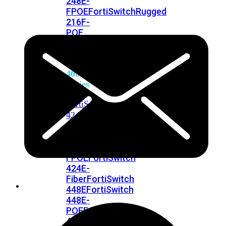
248E-
FPOE
FortiSwitchRugged
216F-
POE
FortiSwitch
400
Series
FortiSwitch
FortiSwitch
424E
424E-
POE
FortiSwitch
424E-
FPOE
FortiSwitch
424E-
Fiber
FortiSwitch
448E
FortiSwitch
448E-
POE
FortiSwitch
448E-