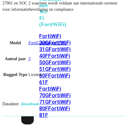
27001 en SOC 2 waarmee wordt voldaan aan internationale normen
met
voor informatiebeveiliging en compliance.
Wi-
Fi
(FortiWiFi)
FortiWiFi
30G
FortiWiFi
Model
FortiGateRugged-70G
31G
FortiWiFi
40F
FortiWiFi
Aantal jaar
3
50G
FortiWiFi
51G
FortiWiFi
Rugged-Type
Licentie
60F
FortiWiFi
61F
FortiWiFi
70G
FortiWiFi
71G
FortiWiFi
Datasheet:
download
80F
FortiWiFi
81F
Licentie