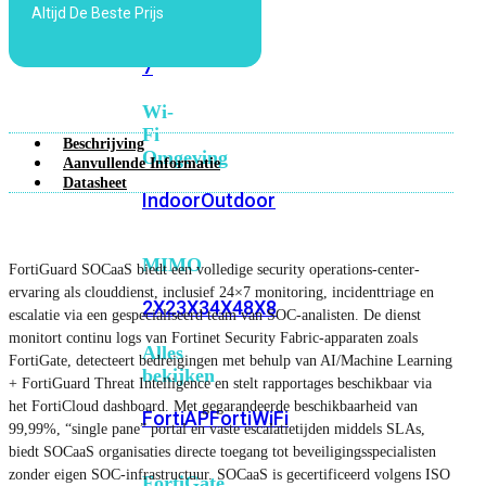
Altijd De Beste Prijs
6E
Wi-
Fi
7
Wi-
Fi
Beschrijving
Omgeving
Aanvullende Informatie
Datasheet
Indoor
Outdoor
MIMO
FortiGuard SOCaaS biedt een volledige security operations-center-
ervaring als clouddienst, inclusief 24×7 monitoring, incidenttriage en
2X2
3X3
4X4
8X8
escalatie via een gespecialiseerd team van SOC-analisten. De dienst
monitort continu logs van Fortinet Security Fabric-apparaten zoals
Alles
FortiGate, detecteert bedreigingen met behulp van AI/Machine Learning
bekijken
+ FortiGuard Threat Intelligence en stelt rapportages beschikbaar via
het FortiCloud dashboard. Met gegarandeerde beschikbaarheid van
FortiAP
FortiWiFi
99,99%, “single pane” portal en vaste escalatietijden middels SLAs,
biedt SOCaaS organisaties directe toegang tot beveiligingsspecialisten
zonder eigen SOC-infrastructuur. SOCaaS is gecertificeerd volgens ISO
FortiGate