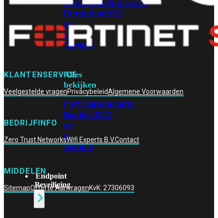
Protection
Enterprise
Protection
SOC
as
a
Service
Alles
KLANTENSERVICE
bekijken
Veelgestelde vragen
Privacybeleid
Algemene Voorwaarden
FortiCare
Security
Bundels
SOC
BEDRIJFINFO
as
a
Zero Trust Networks
Wifi Experts B.V.
Contact
Service
MIDDELEN
Endpoint
Beveiliging
Sitemap
Offerte Aanvragen
KvK: 27306093