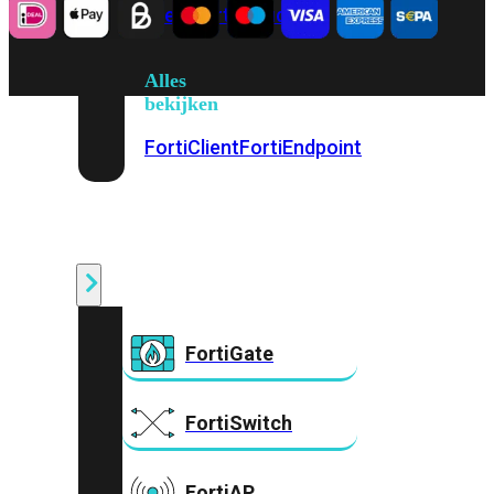
Prem
FortiCloud
Alles
bekijken
FortiClient
FortiEndpoint
Security
Fabric
Producten
FortiGate
FortiSwitch
FortiAP