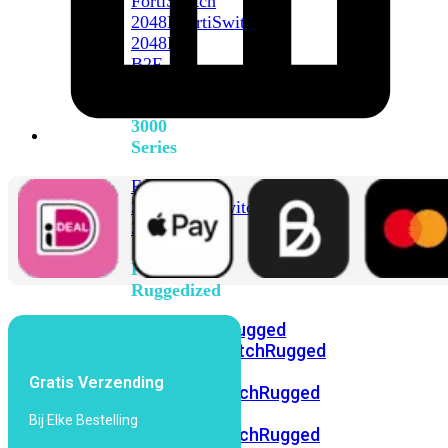
FortiSwitch
2048F
FortiSwitch
2048F-
B2F
FortiSwitch
3000
Series
FortiSwitch
3032E
FortiSwitch
3032G
FortiSwitch
Ruggedized
FortiSwitchRugged
108F
FortiSwitchRugged
112F-
Gratis Verzending
POE
FortiSwitchRugged
216F-
Bij Elke Bestelling
POE
FortiSwitchRugged