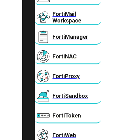
FortiMail
Workspace
FortiManager
FortiNAC
FortiProxy
FortiSandbox
FortiToken
FortiWeb