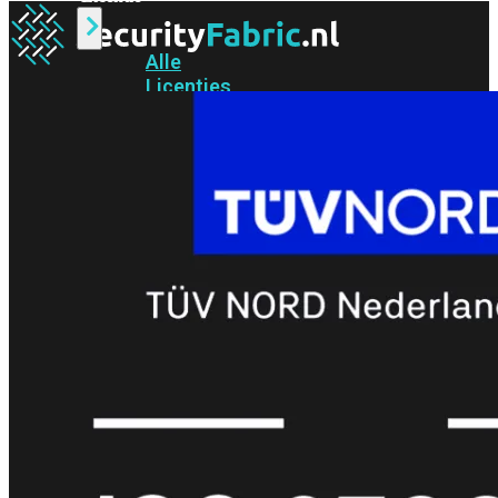
Alle
Licenties
bekijken
FortiCare
Support
FortiCare
Essentials
FortiCare
Premium
FortiCare
Elite
FortiCare
Upgrades
FortiCare
RMA
FortiCare
1