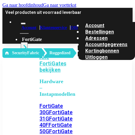
Ga naar hoofdinhoud
Ga naar voettekst
Veel producten uit voorraad leverbaar
Account
Account
Klantenservice
Offerte
Bestellingen
Adressen
FortiGate
Accountgegevens
Kortingbonnen
‎ SecurityFabric
Ruggedized
Alle
Uitloggen
FortiGates
bekijken
Hardware
–
Instapmodellen
FortiGate
30G
FortiGate
31G
FortiGate
40F
FortiGate
50G
FortiGate