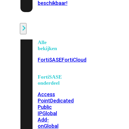
beschikbaar!
Cloud
Alle
bekijken
FortiSASE
FortiCloud
FortiSASE
onderdeel
Access
Point
Dedicated
Public
IP
Global
Add-
on
Global