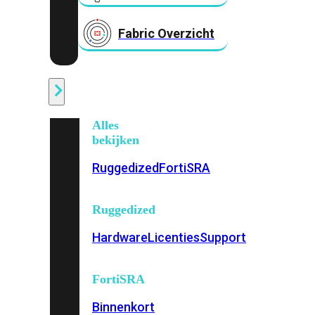
Fabric Overzicht
Industrieel
Alles
bekijken
Ruggedized
FortiSRA
Ruggedized
Hardware
Licenties
Support
FortiSRA
Binnenkort