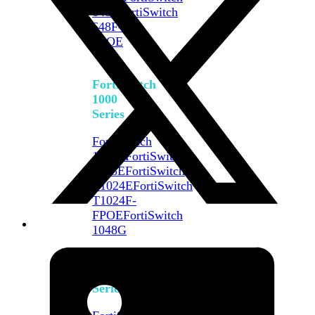
648F
FortiSwitch
648F-
FPOE
FortiSwitch
1000
Series
FortiSwitch
1024E
FortiSwitch
1048E
FortiSwitch
T1024E
FortiSwitch
T1024F-
FPOE
FortiSwitch
1048G
FortiSwitch
2000
Series