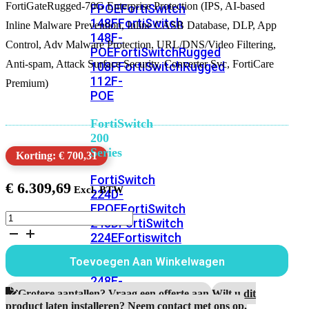
FortiGateRugged-70G Enterprise Protection (IPS, AI-based
FPOE
FortiSwitch
148F
FortiSwitch
Inline Malware Prevention, Inline CASB Database, DLP, App
148F-
Control, Adv Malware Protection, URL/DNS/Video Filtering,
POE
FortiSwitchRugged
Anti-spam, Attack Surface Security, Converter Svc, FortiCare
108F
FortiSwitchRugged
112F-
Premium)
POE
FortiSwitch
200
Series
Korting: € 700,31
FortiSwitch
€
6.309,69
224D-
FPOE
FortiSwitch
FortiGateRugged-
248D
FortiSwitch
70G
224E
Fortiswitch
3
224E-
Jaar
Toevoegen Aan Winkelwagen
POE
FortiSwitch
Enterprise
Protection
248E-
aantal
Grotere aantallen? Vraag een offerte aan.
Wilt u dit
POE
FortiSwitch
product laten installeren? Neem contact met ons op.