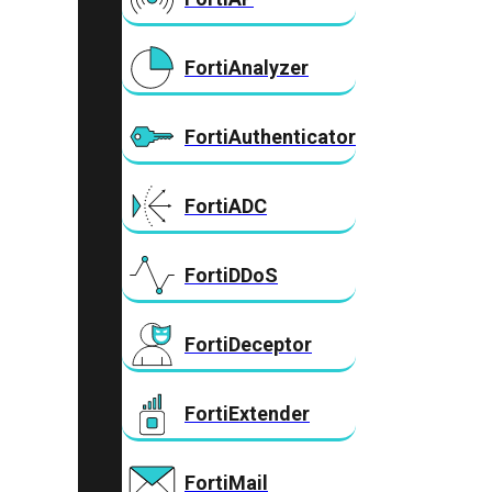
FortiAnalyzer
FortiAuthenticator
FortiADC
FortiDDoS
FortiDeceptor
FortiExtender
FortiMail