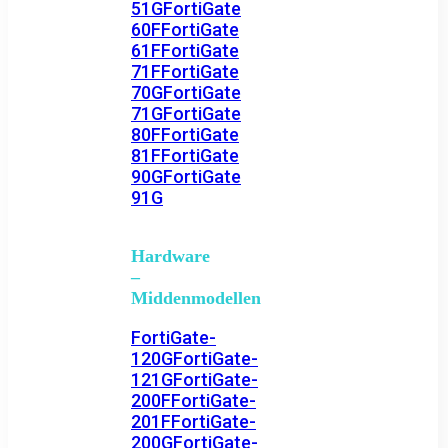
51G
FortiGate
60F
FortiGate
61F
FortiGate
71F
FortiGate
70G
FortiGate
71G
FortiGate
80F
FortiGate
81F
FortiGate
90G
FortiGate
91G
Hardware
–
Middenmodellen
FortiGate-
120G
FortiGate-
121G
FortiGate-
200F
FortiGate-
201F
FortiGate-
200G
FortiGate-