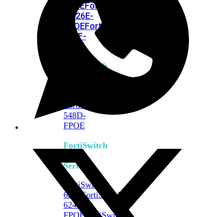
FPOE
FortiSwitch
M426E-
FPOE
FortiSwitchRugged
424F-
POE
FortiSwitch
500
Series
FortiSwitch
548D-
FPOE
FortiSwitch
600
Series
FortiSwitch
624F
FortiSwitch
624F-
FPOE
FortiSwitch