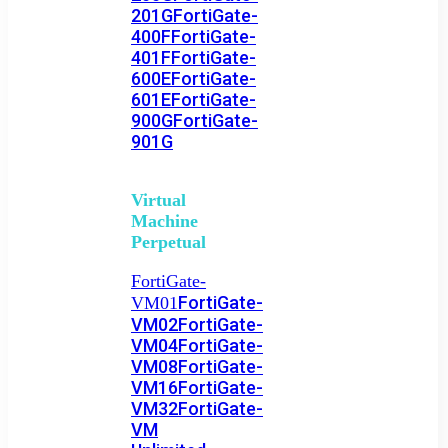
201G
FortiGate-
400F
FortiGate-
401F
FortiGate-
600E
FortiGate-
601E
FortiGate-
900G
FortiGate-
901G
Virtual
Machine
Perpetual
FortiGate-
FortiGate-
VM01
VM02
FortiGate-
VM04
FortiGate-
VM08
FortiGate-
VM16
FortiGate-
VM32
FortiGate-
VM