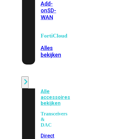
Add-
on
SD-
WAN
FortiCloud
Alles
bekijken
Accessoires
Alle
accessoires
bekijken
Transceivers
&
DAC
Direct