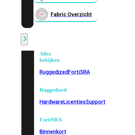
Fabric Overzicht
Industrieel
Alles
bekijken
Ruggedized
FortiSRA
Ruggedized
Hardware
Licenties
Support
FortiSRA
Binnenkort