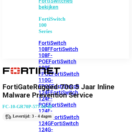
FortiSwitches
bekijken
FortiSwitch
100
Series
FortiSwitch
108F
FortiSwitch
108F-
POE
FortiSwitch
108F-
FPOE
FortiSwitch
110G-
FortiGateRugged-70G 5 Jaar Inline
FPOE
FortiSwitch
124F
FortiSwitch
Malware Prevention Service
124F-
POE
FortiSwitch
FC-10-GR70P-577-02-60
124F-
FPOE
FortiSwitch
Levertijd: 3 - 4 dagen
124G
FortiSwitch
124G-