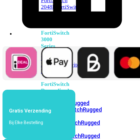
FortiSwitch
2048F
FortiSwitch
2048F-
B2F
FortiSwitch
3000
Series
FortiSwitch
3032E
FortiSwitch
3032G
FortiSwitch
Ruggedized
FortiSwitchRugged
108F
FortiSwitchRugged
Gratis Verzending
112F-
POE
FortiSwitchRugged
Bij Elke Bestelling
216F-
POE
FortiSwitchRugged