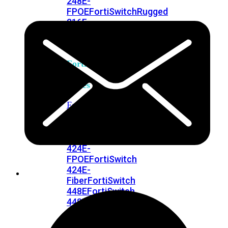
248E-
FPOE
FortiSwitchRugged
216F-
POE
FortiSwitch
400
Series
FortiSwitch
FortiSwitch
424E
424E-
POE
FortiSwitch
424E-
FPOE
FortiSwitch
424E-
Fiber
FortiSwitch
448E
FortiSwitch
448E-
POE
FortiSwitch
448E-