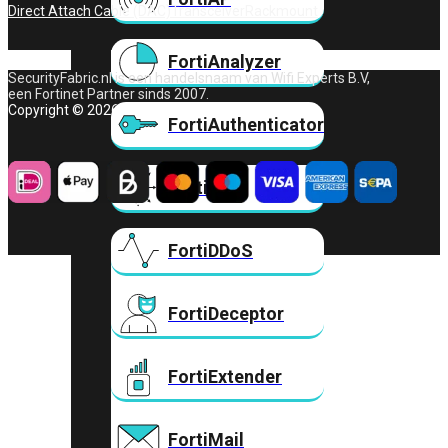
Direct Attach Cable (DAC)
Transceiver
Rackmount
FortiAnalyzer
SecurityFabric.nl is een handelsnaam van Wifi Experts B.V,
een Fortinet Partner sinds 2007.
Copyright © 2026 – Wifi Experts B.V.
FortiAuthenticator
FortiADC
FortiDDoS
FortiDeceptor
FortiExtender
FortiMail