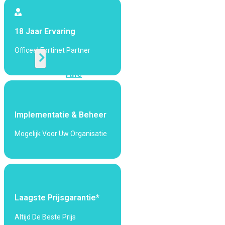
424F-
POE
18 Jaar Ervaring
WiFi
Officeel Fortinet Partner
Alle
Access
Points
bekijken
Implementatie & Beheer
Wi-
Mogelijk Voor Uw Organisatie
Fi
Generatie
Wi-
Fi
5
Wi-
Laagste Prijsgarantie*
Fi
6
Wi-
Altijd De Beste Prijs
Fi