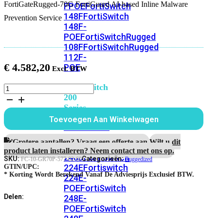
FortiGateRugged-70G FortiGuard AI-based Inline Malware
FPOE
FortiSwitch
148F
FortiSwitch
Prevention Service
148F-
POE
FortiSwitchRugged
108F
FortiSwitchRugged
112F-
€
4.582,20
POE
FortiSwitch
FortiGateRugged-
70G
200
5
Series
Jaar
Toevoegen Aan Winkelwagen
Inline
FortiSwitch
Malware
224D-
Prevention
Grotere aantallen? Vraag een offerte aan.
Wilt u dit
FPOE
FortiSwitch
Service
product laten installeren? Neem contact met ons op.
248D
FortiSwitch
aantal
SKU:
Categorieën:
FC-10-GR70P-577-02-60
Ruggedized
224E
Fortiswitch
GTIN/UPC:
* Korting Wordt Berekend Vanaf De Adviesprijs Exclusief BTW.
224E-
POE
FortiSwitch
Delen:
248E-
POE
FortiSwitch