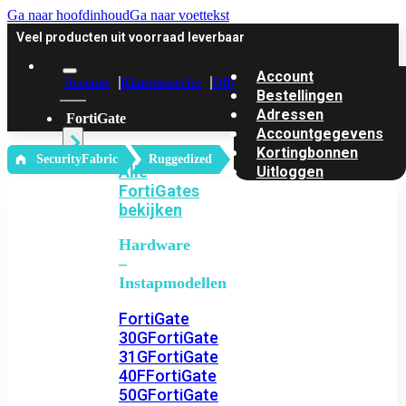
Ga naar hoofdinhoud
Ga naar voettekst
Veel producten uit voorraad leverbaar
Account
Account
Klantenservice
Offerte
Bestellingen
Adressen
FortiGate
Accountgegevens
Kortingbonnen
‎ SecurityFabric
Ruggedized
Alle
Uitloggen
FortiGates
bekijken
Hardware
–
Instapmodellen
FortiGate
30G
FortiGate
31G
FortiGate
40F
FortiGate
50G
FortiGate