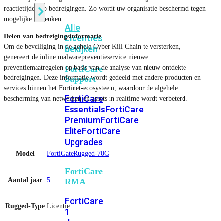
reactietijden op bedreigingen. Zo wordt uw organisatie beschermd tegen
mogelijke inbreuken.
Alle
Delen van bedreigingsinformatie
Licenties
Om de beveiliging in de gehele Cyber ​​Kill Chain te versterken,
bekijken
genereert de inline malwarepreventieservice nieuwe
preventiemaatregelen op basis van de analyse van nieuw ontdekte
FortiCare
bedreigingen. Deze informatie wordt gedeeld met andere producten en
Support
services binnen het Fortinet-ecosysteem, waardoor de algehele
FortiCare
bescherming van netwerken en assets in realtime wordt verbeterd.
Essentials
FortiCare
Premium
FortiCare
Elite
FortiCare
Upgrades
Model
FortiGateRugged-70G
FortiCare
Aantal jaar
5
RMA
FortiCare
Rugged-Type
Licentie
1