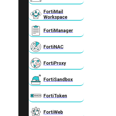
FortiMail
Workspace
FortiManager
FortiNAC
FortiProxy
FortiSandbox
FortiToken
FortiWeb