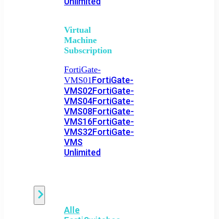
Unlimited
Virtual
Machine
Subscription
FortiGate-
FortiGate-
VMS01
VMS02
FortiGate-
VMS04
FortiGate-
VMS08
FortiGate-
VMS16
FortiGate-
VMS32
FortiGate-
VMS
Unlimited
Switch
Alle