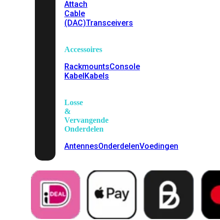
Attach
Cable
(DAC)
Transceivers
Accessoires
Rackmounts
Console
Kabel
Kabels
Losse
&
Vervangende
Onderdelen
Antennes
Onderdelen
Voedingen