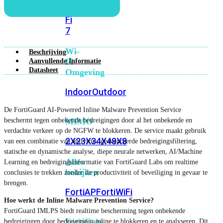
6E
Wi-
Fi
7
Wi-
Beschrijving
Fi
Aanvullende Informatie
Datasheet
Omgeving
Indoor
Outdoor
De FortiGuard AI-Powered Inline Malware Prevention Service
beschermt tegen onbekende bedreigingen door al het onbekende en
MIMO
verdachte verkeer op de NGFW te blokkeren. De service maakt gebruik
2X2
3X3
4X4
8X8
van een combinatie van antivirus, geavanceerde bedreigingsfiltering,
statische en dynamische analyse, diepe neurale netwerken, AI/Machine
Alles
Learning en bedreigingsinformatie van FortiGuard Labs om realtime
bekijken
conclusies te trekken zonder de productiviteit of beveiliging in gevaar te
brengen.
FortiAP
FortiWiFi
Hoe werkt de Inline Malware Prevention Service?
FortiGuard IMLPS biedt realtime bescherming tegen onbekende
FortiGate
bedreigingen door bedreigingen inline te blokkeren en te analyseren. Dit