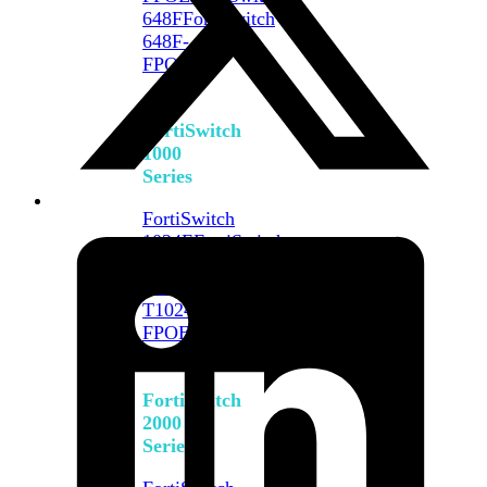
648F
FortiSwitch
648F-
FPOE
FortiSwitch
1000
Series
FortiSwitch
1024E
FortiSwitch
1048E
FortiSwitch
T1024E
FortiSwitch
T1024F-
FPOE
FortiSwitch
1048G
FortiSwitch
2000
Series