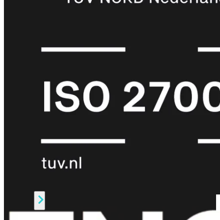
Protection
Enterprise
Protection
SOC
as
a
Service
Alles
bekijken
FortiCare
Security
Bundels
SOC
as
a
Service
Endpoint
Beveiliging