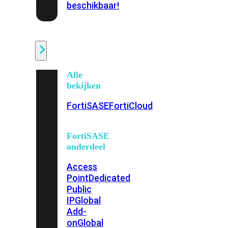
beschikbaar!
Cloud
Alle
bekijken
FortiSASE
FortiCloud
FortiSASE
onderdeel
Access
Point
Dedicated
Public
IP
Global
Add-
on
Global