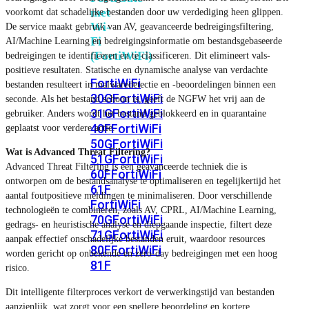
met
voorkomt dat schadelijke bestanden door uw verdediging heen glippen.
Wi-
De service maakt gebruik van AV, geavanceerde bedreigingsfiltering,
Fi
AI/Machine Learning en bedreigingsinformatie om bestandsgebaseerde
(FortiWiFi)
bedreigingen te identificeren en te classificeren. Dit elimineert vals-
positieve resultaten. Statische en dynamische analyse van verdachte
FortiWiFi
bestanden resulteert in malwaredetectie en -beoordelingen binnen een
30G
FortiWiFi
seconde. Als het bestand schoon is, geeft de NGFW het vrij aan de
31G
FortiWiFi
gebruiker. Anders wordt het bestand geblokkeerd en in quarantaine
40F
FortiWiFi
geplaatst voor verdere actie.
50G
FortiWiFi
Wat is Advanced Threat Filtering?
51G
FortiWiFi
Advanced Threat Filtering is een geavanceerde techniek die is
60F
FortiWiFi
ontworpen om de bestandsanalyse te optimaliseren en tegelijkertijd het
61F
aantal foutpositieve meldingen te minimaliseren. Door verschillende
FortiWiFi
technologieën te combineren, zoals AV, CPRL, AI/Machine Learning,
70G
FortiWiFi
gedrags- en heuristische analyse en diepgaande inspectie, filtert deze
71G
FortiWiFi
aanpak effectief onschadelijke bestanden eruit, waardoor resources
80F
FortiWiFi
worden gericht op onbekende en zero-day bedreigingen met een hoog
81F
risico.
Dit intelligente filterproces verkort de verwerkingstijd van bestanden
Licentie
aanzienlijk, wat zorgt voor een snellere beoordeling en kortere