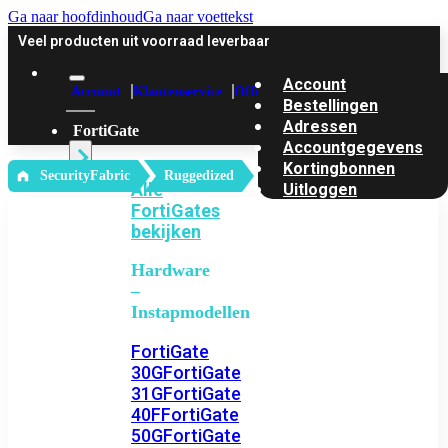
Ga naar hoofdinhoud
Ga naar voettekst
Veel producten uit voorraad leverbaar
Account
Account
Klantenservice
Offerte
Bestellingen
Adressen
FortiGate
Accountgegevens
Kortingbonnen
‎ SecurityFabric
Ruggedized
Alle
Uitloggen
FortiGates
bekijken
Hardware
–
Instapmodellen
FortiGate
30G
FortiGate
31G
FortiGate
40F
FortiGate
50G
FortiGate