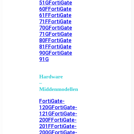
51G
FortiGate
60F
FortiGate
61F
FortiGate
71F
FortiGate
70G
FortiGate
71G
FortiGate
80F
FortiGate
81F
FortiGate
90G
FortiGate
91G
Hardware
–
Middenmodellen
FortiGate-
120G
FortiGate-
121G
FortiGate-
200F
FortiGate-
201F
FortiGate-
200G
FortiGate-