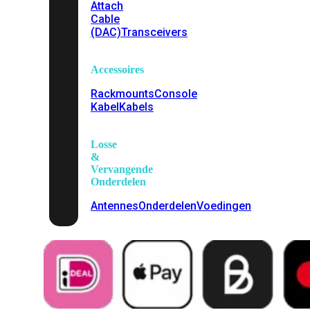
Attach
Cable
(DAC)
Transceivers
Accessoires
Rackmounts
Console
Kabel
Kabels
Losse
&
Vervangende
Onderdelen
Antennes
Onderdelen
Voedingen