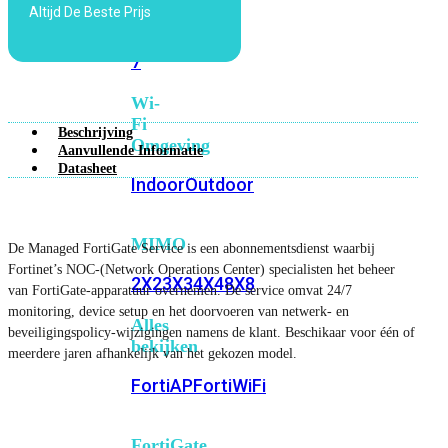
Altijd De Beste Prijs
6E
Wi-
Fi
7
Wi-
Fi
Beschrijving
Omgeving
Aanvullende Informatie
Datasheet
Indoor
Outdoor
MIMO
De Managed FortiGate Service is een abonnementsdienst waarbij
Fortinet’s NOC-(Network Operations Center) specialisten het beheer
2X2
3X3
4X4
8X8
van FortiGate-apparatuur overnemen. De service omvat 24/7
monitoring, device setup en het doorvoeren van netwerk- en
Alles
beveiligingspolicy-wijzigingen namens de klant. Beschikaar voor één of
bekijken
meerdere jaren afhankelijk van het gekozen model.
FortiAP
FortiWiFi
FortiGate