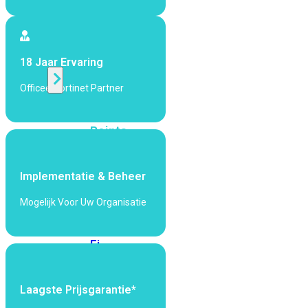
424F-
POE
WiFi
18 Jaar Ervaring
Officeel Fortinet Partner
Alle
Access
Points
bekijken
Wi-
Implementatie & Beheer
Fi
Generatie
Mogelijk Voor Uw Organisatie
Wi-
Fi
5
Wi-
Fi
6
Wi-
Laagste Prijsgarantie*
Fi