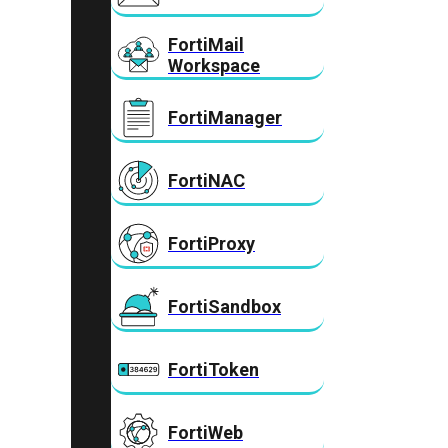
FortiMail
Workspace
FortiManager
FortiNAC
FortiProxy
FortiSandbox
FortiToken
FortiWeb