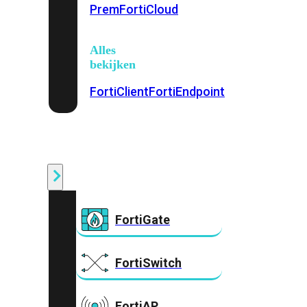
Prem
FortiCloud
Alles
bekijken
FortiClient
FortiEndpoint
Security
Fabric
Producten
FortiGate
FortiSwitch
FortiAP