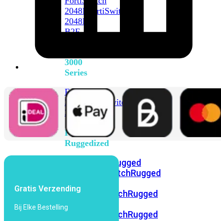
FortiSwitch
2048F
FortiSwitch
2048F-
B2F
FortiSwitch
3000
Series
FortiSwitch
3032E
FortiSwitch
3032G
FortiSwitch
Ruggedized
FortiSwitchRugged
108F
FortiSwitchRugged
112F-
Gratis Verzending
POE
FortiSwitchRugged
216F-
Bij Elke Bestelling
POE
FortiSwitchRugged