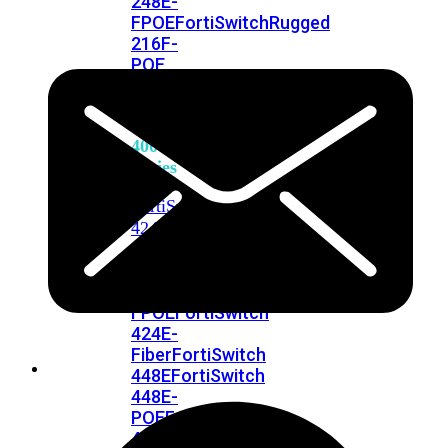
248E-
FPOE
FortiSwitchRugged
216F-
POE
FortiSwitch
400
Series
FortiSwitch
FortiSwitch
424E
424E-
POE
FortiSwitch
424E-
FPOE
FortiSwitch
424E-
Fiber
FortiSwitch
448E
FortiSwitch
448E-
POE
FortiSwitch
448E-