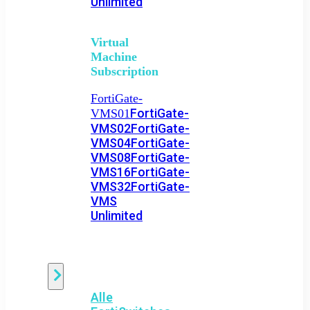
Unlimited
Virtual
Machine
Subscription
FortiGate-
FortiGate-
VMS01
VMS02
FortiGate-
VMS04
FortiGate-
VMS08
FortiGate-
VMS16
FortiGate-
VMS32
FortiGate-
VMS
Unlimited
Switch
Alle