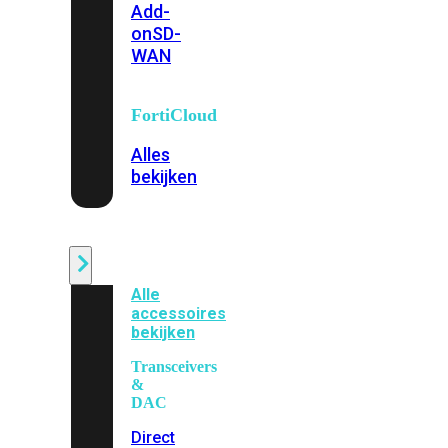
Add-
on
SD-
WAN
FortiCloud
Alles
bekijken
Accessoires
Alle
accessoires
bekijken
Transceivers
&
DAC
Direct