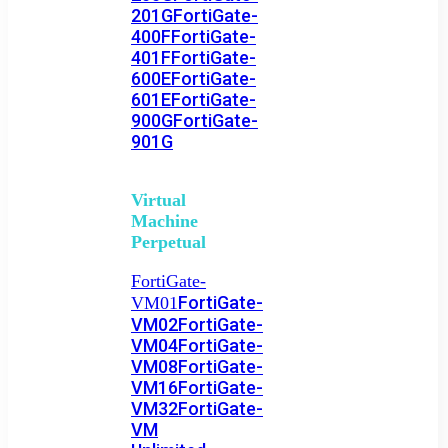
201G
FortiGate-
400F
FortiGate-
401F
FortiGate-
600E
FortiGate-
601E
FortiGate-
900G
FortiGate-
901G
Virtual
Machine
Perpetual
FortiGate-
FortiGate-
VM01
VM02
FortiGate-
VM04
FortiGate-
VM08
FortiGate-
VM16
FortiGate-
VM32
FortiGate-
VM