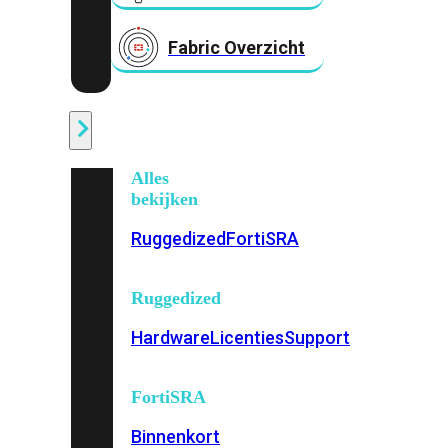
Fabric Overzicht
Industrieel
Alles
bekijken
Ruggedized
FortiSRA
Ruggedized
Hardware
Licenties
Support
FortiSRA
Binnenkort