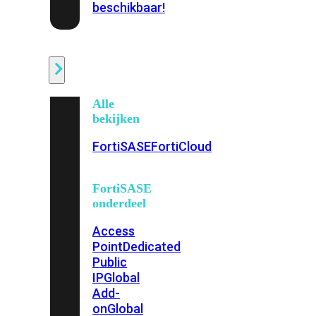
beschikbaar!
Cloud
Alle
bekijken
FortiSASE
FortiCloud
FortiSASE
onderdeel
Access
Point
Dedicated
Public
IP
Global
Add-
on
Global