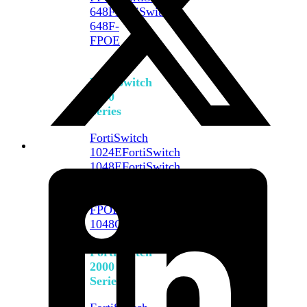
648F
FortiSwitch
648F-
FPOE
FortiSwitch
1000
Series
FortiSwitch
1024E
FortiSwitch
1048E
FortiSwitch
T1024E
FortiSwitch
T1024F-
FPOE
FortiSwitch
1048G
FortiSwitch
2000
Series