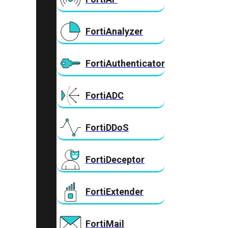
FortiAnalyzer
FortiAuthenticator
FortiADC
FortiDDoS
FortiDeceptor
FortiExtender
FortiMail