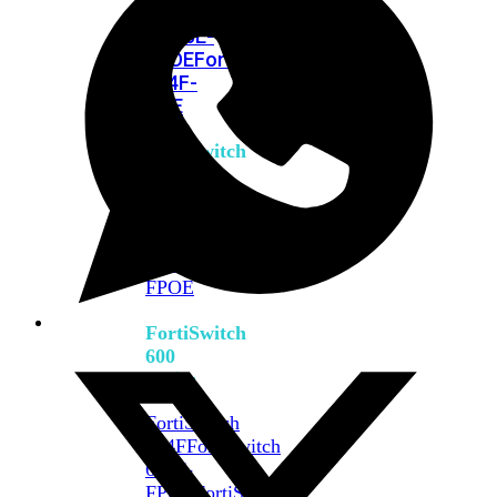
FPOE
FortiSwitch
M426E-
FPOE
FortiSwitchRugged
424F-
POE
FortiSwitch
500
Series
FortiSwitch
548D-
FPOE
FortiSwitch
600
Series
FortiSwitch
624F
FortiSwitch
624F-
FPOE
FortiSwitch