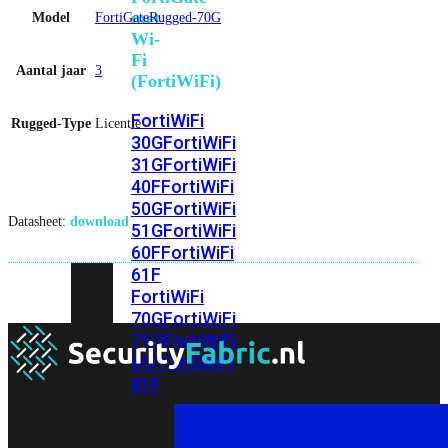
met
Model
FortiGateRugged-70G
Wi-
Fi
Aantal jaar
3
(FortiWiFi)
FortiWiFi
Rugged-Type
Licentie
30G
FortiWiFi
31G
FortiWiFi
40F
FortiWiFi
50G
FortiWiFi
Datasheet:
download
51G
FortiWiFi
60F
FortiWiFi
61F
FortiWiFi
70G
FortiWiFi
71G
FortiWiFi
80F
FortiWiFi
81F
Licentie