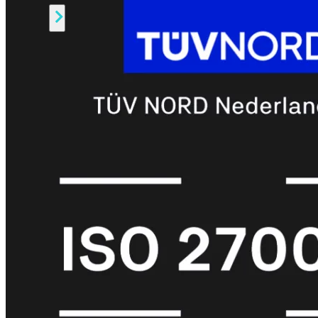
Alle
Licenties
bekijken
FortiCare
Support
FortiCare
Essentials
FortiCare
Premium
FortiCare
Elite
FortiCare
Upgrades
FortiCare
RMA
FortiCare
1