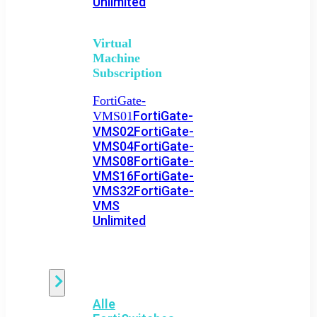
Unlimited
Virtual
Machine
Subscription
FortiGate-
FortiGate-
VMS01
VMS02
FortiGate-
VMS04
FortiGate-
VMS08
FortiGate-
VMS16
FortiGate-
VMS32
FortiGate-
VMS
Unlimited
Switch
Alle