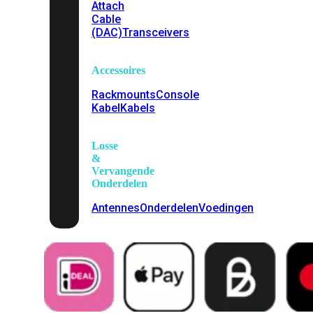
Attach
Cable
(DAC)
Transceivers
Accessoires
Rackmounts
Console
Kabel
Kabels
Losse
&
Vervangende
Onderdelen
Antennes
Onderdelen
Voedingen