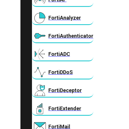
FortiAnalyzer
FortiAuthenticator
FortiADC
FortiDDoS
FortiDeceptor
FortiExtender
FortiMail