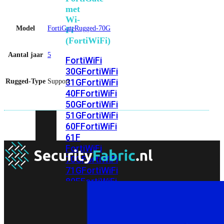
met
Wi-
Model
FortiGateRugged-70G
Fi
(FortiWiFi)
Aantal jaar
5
FortiWiFi
30G
FortiWiFi
31G
FortiWiFi
Rugged-Type
Support
40F
FortiWiFi
50G
FortiWiFi
51G
FortiWiFi
60F
FortiWiFi
61F
FortiWiFi
70G
FortiWiFi
71G
FortiWiFi
80F
FortiWiFi
81F
Licentie