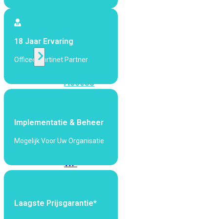
424F-
POE
18 Jaar Ervaring
WiFi
Officeel Fortinet Partner
Alle
Access
Points
bekijken
Implementatie & Beheer
Wi-
Fi
Mogelijk Voor Uw Organisatie
Generatie
Wi-
Fi
5
Wi-
Fi
Laagste Prijsgarantie*
6
Wi-
Fi