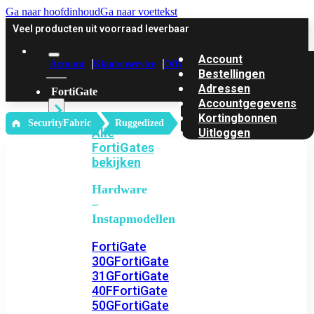
Ga naar hoofdinhoud
Ga naar voettekst
Veel producten uit voorraad leverbaar
Account
Account
Klantenservice
Offerte
Bestellingen
Adressen
FortiGate
Accountgegevens
Kortingbonnen
‎ SecurityFabric
Ruggedized
Alle
Uitloggen
FortiGates
bekijken
Hardware
–
Instapmodellen
FortiGate
30G
FortiGate
31G
FortiGate
40F
FortiGate
50G
FortiGate