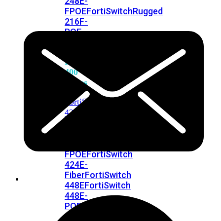
248E-
FPOE
FortiSwitchRugged
216F-
POE
FortiSwitch
400
Series
FortiSwitch
FortiSwitch
424E
424E-
POE
FortiSwitch
424E-
FPOE
FortiSwitch
424E-
Fiber
FortiSwitch
448E
FortiSwitch
448E-
POE
FortiSwitch
448E-