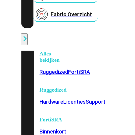
Fabric Overzicht
Industrieel
Alles
bekijken
Ruggedized
FortiSRA
Ruggedized
Hardware
Licenties
Support
FortiSRA
Binnenkort