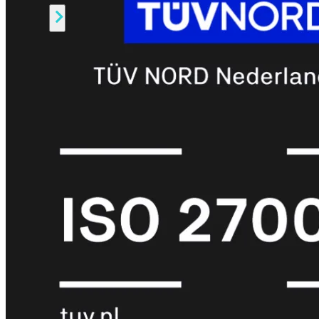
Alle
Licenties
bekijken
FortiCare
Support
FortiCare
Essentials
FortiCare
Premium
FortiCare
Elite
FortiCare
Upgrades
FortiCare
RMA
FortiCare
1