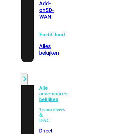
Add-
on
SD-
WAN
FortiCloud
Alles
bekijken
Accessoires
Alle
accessoires
bekijken
Transceivers
&
DAC
Direct