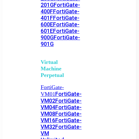
201G
FortiGate-
400F
FortiGate-
401F
FortiGate-
600E
FortiGate-
601E
FortiGate-
900G
FortiGate-
901G
Virtual
Machine
Perpetual
FortiGate-
FortiGate-
VM01
VM02
FortiGate-
VM04
FortiGate-
VM08
FortiGate-
VM16
FortiGate-
VM32
FortiGate-
VM