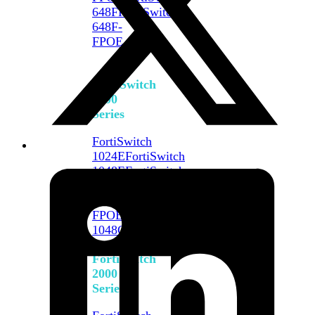
648F
FortiSwitch
648F-
FPOE
FortiSwitch
1000
Series
FortiSwitch
1024E
FortiSwitch
1048E
FortiSwitch
T1024E
FortiSwitch
T1024F-
FPOE
FortiSwitch
1048G
FortiSwitch
2000
Series