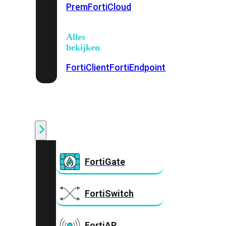
Prem
FortiCloud
Alles
bekijken
FortiClient
FortiEndpoint
Security
Fabric
Producten
FortiGate
FortiSwitch
FortiAP