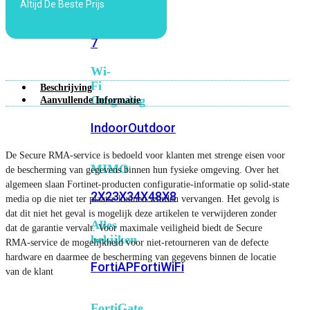
Altijd De Beste Prijs
6E
Wi-
Fi
7
Wi-
Fi
Beschrijving
Omgeving
Aanvullende Informatie
Indoor
Outdoor
De Secure RMA-service is bedoeld voor klanten met strenge eisen voor
MIMO
de bescherming van gegevens binnen hun fysieke omgeving. Over het
algemeen slaan Fortinet-producten configuratie-informatie op solid-state
2X2
3X3
4X4
8X8
media op die niet ter plaatse kunnen worden vervangen. Het gevolg is
dat dit niet het geval is mogelijk deze artikelen te verwijderen zonder
Alles
dat de garantie vervalt. Voor maximale veiligheid biedt de Secure
bekijken
RMA-service de mogelijkheid voor niet-retourneren van de defecte
hardware en daarmee de bescherming van gegevens binnen de locatie
FortiAP
FortiWiFi
van de klant
FortiGate