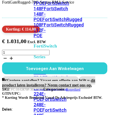
FortiGateRugged-70G Secure RMA Service
FPOE
FortiSwitch
148F
FortiSwitch
148F-
POE
FortiSwitchRugged
108F
FortiSwitchRugged
Korting: € 114,00
112F-
POE
€
1.031,00
FortiSwitch
200
FortiGateRugged-
Series
70G
5
Jaar
FortiSwitch
Toevoegen Aan Winkelwagen
Secure
224D-
RMA
FPOE
FortiSwitch
Service
Grotere aantallen? Vraag een offerte aan.
Wilt u dit
248D
FortiSwitch
aantal
product laten installeren? Neem contact met ons op.
224E
Fortiswitch
SKU:
Categorieën:
FC-10-GR70P-301-02-60
Ruggedized
224E-
GTIN/UPC:
* Korting Wordt Berekend Vanaf De Adviesprijs Exclusief BTW.
POE
FortiSwitch
248E-
POE
FortiSwitch
Delen: