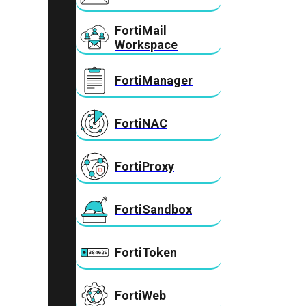
FortiMail
Workspace
FortiManager
FortiNAC
FortiProxy
FortiSandbox
FortiToken
FortiWeb