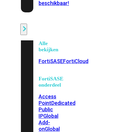
beschikbaar!
Cloud
Alle
bekijken
FortiSASE
FortiCloud
FortiSASE
onderdeel
Access
Point
Dedicated
Public
IP
Global
Add-
on
Global