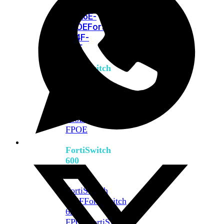
FPOE
FortiSwitch
M426E-
FPOE
FortiSwitchRugged
424F-
POE
FortiSwitch
500
Series
FortiSwitch
548D-
FPOE
FortiSwitch
600
Series
FortiSwitch
624F
FortiSwitch
624F-
FPOE
FortiSwitch