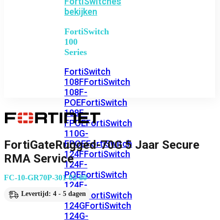
FortiSwitches
bekijken
FortiSwitch
100
Series
FortiSwitch
108F
FortiSwitch
108F-
POE
FortiSwitch
108F-
FPOE
FortiSwitch
110G-
FortiGateRugged-70G 5 Jaar Secure
FPOE
FortiSwitch
124F
FortiSwitch
RMA Service
124F-
POE
FortiSwitch
FC-10-GR70P-301-02-60
124F-
FPOE
FortiSwitch
Levertijd: 4 - 5 dagen
124G
FortiSwitch
124G-