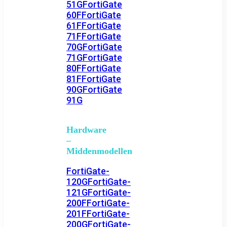
51G
FortiGate
60F
FortiGate
61F
FortiGate
71F
FortiGate
70G
FortiGate
71G
FortiGate
80F
FortiGate
81F
FortiGate
90G
FortiGate
91G
Hardware
–
Middenmodellen
FortiGate-
120G
FortiGate-
121G
FortiGate-
200F
FortiGate-
201F
FortiGate-
200G
FortiGate-