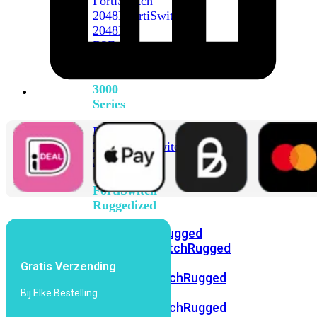
FortiSwitch
2048F
FortiSwitch
2048F-
B2F
FortiSwitch
3000
Series
FortiSwitch
3032E
FortiSwitch
3032G
FortiSwitch
Ruggedized
FortiSwitchRugged
108F
FortiSwitchRugged
112F-
Gratis Verzending
POE
FortiSwitchRugged
216F-
Bij Elke Bestelling
POE
FortiSwitchRugged