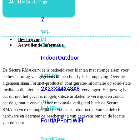
Altijd De Beste Prijs
6E
Wi-
Fi
7
Wi-
Fi
Beschrijving
Omgeving
Aanvullende Informatie
Indoor
Outdoor
De Secure RMA-service is bedoeld voor klanten met strenge eisen voor
MIMO
de bescherming van gegevens binnen hun fysieke omgeving. Over het
algemeen slaan Fortinet-producten configuratie-informatie op solid-state
2X2
3X3
4X4
8X8
media op die niet ter plaatse kunnen worden vervangen. Het gevolg is
dat dit niet het geval is mogelijk deze artikelen te verwijderen zonder
Alles
dat de garantie vervalt. Voor maximale veiligheid biedt de Secure
bekijken
RMA-service de mogelijkheid voor niet-retourneren van de defecte
hardware en daarmee de bescherming van gegevens binnen de locatie
FortiAP
FortiWiFi
van de klant
FortiGate