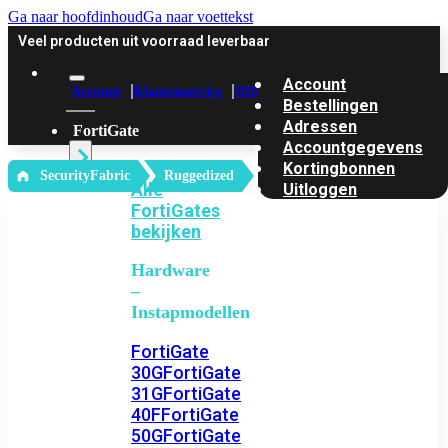
Ga naar hoofdinhoud
Ga naar voettekst
Veel producten uit voorraad leverbaar
Account
Account
Klantenservice
Offerte
Bestellingen
Adressen
FortiGate
Accountgegevens
Kortingbonnen
‎ SecurityFabric
Ruggedized
Alle
Uitloggen
FortiGates
bekijken
Hardware
–
Instapmodellen
FortiGate
30G
FortiGate
31G
FortiGate
40F
FortiGate
50G
FortiGate