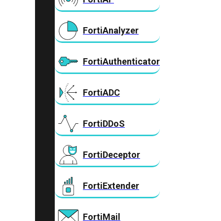
FortiAnalyzer
FortiAuthenticator
FortiADC
FortiDDoS
FortiDeceptor
FortiExtender
FortiMail