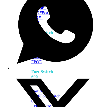
FPOE
FortiSwitch
M426E-
FPOE
FortiSwitchRugged
424F-
POE
FortiSwitch
500
Series
FortiSwitch
548D-
FPOE
FortiSwitch
600
Series
FortiSwitch
624F
FortiSwitch
624F-
FPOE
FortiSwitch