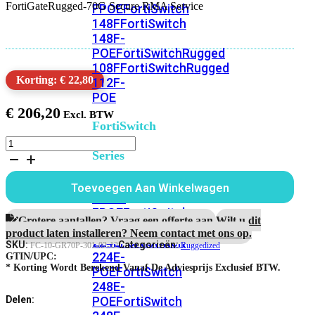
FortiGateRugged-70G Secure RMA Service
FPOE
FortiSwitch
148F
FortiSwitch
148F-
POE
FortiSwitchRugged
108F
FortiSwitchRugged
Korting: € 22,80
112F-
POE
€
206,20
FortiSwitch
200
FortiGateRugged-
Series
70G
1
Jaar
FortiSwitch
Toevoegen Aan Winkelwagen
Secure
224D-
RMA
FPOE
FortiSwitch
Service
Grotere aantallen? Vraag een offerte aan.
Wilt u dit
248D
FortiSwitch
aantal
product laten installeren? Neem contact met ons op.
224E
Fortiswitch
SKU:
Categorieën:
FC-10-GR70P-301-02-12
Ruggedized
224E-
GTIN/UPC:
* Korting Wordt Berekend Vanaf De Adviesprijs Exclusief BTW.
POE
FortiSwitch
248E-
POE
FortiSwitch
Delen: