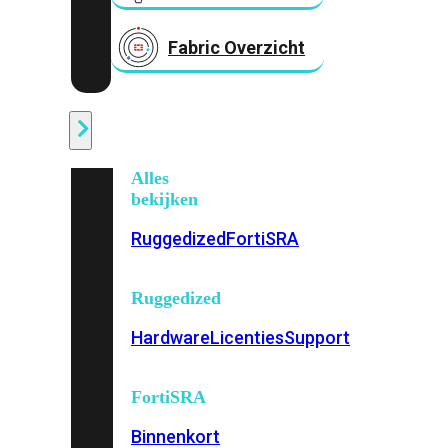
Fabric Overzicht
Industrieel
Alles
bekijken
Ruggedized
FortiSRA
Ruggedized
Hardware
Licenties
Support
FortiSRA
Binnenkort