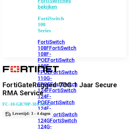
FortiSwitches
bekijken
FortiSwitch
100
Series
FortiSwitch
108F
FortiSwitch
108F-
POE
FortiSwitch
108F-
FPOE
FortiSwitch
110G-
FortiGateRugged-70G 1 Jaar Secure
FPOE
FortiSwitch
124F
FortiSwitch
RMA Service
124F-
POE
FortiSwitch
FC-10-GR70P-301-02-12
124F-
FPOE
FortiSwitch
Levertijd: 3 - 4 dagen
124G
FortiSwitch
124G-