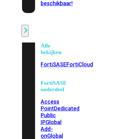
beschikbaar!
Cloud
Alle
bekijken
FortiSASE
FortiCloud
FortiSASE
onderdeel
Access
Point
Dedicated
Public
IP
Global
Add-
on
Global