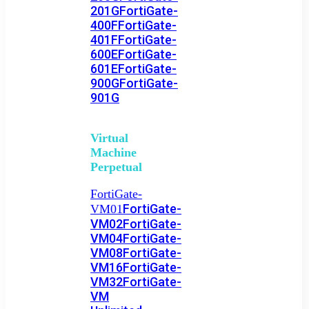
201G
FortiGate-
400F
FortiGate-
401F
FortiGate-
600E
FortiGate-
601E
FortiGate-
900G
FortiGate-
901G
Virtual
Machine
Perpetual
FortiGate-
FortiGate-
VM01
VM02
FortiGate-
VM04
FortiGate-
VM08
FortiGate-
VM16
FortiGate-
VM32
FortiGate-
VM