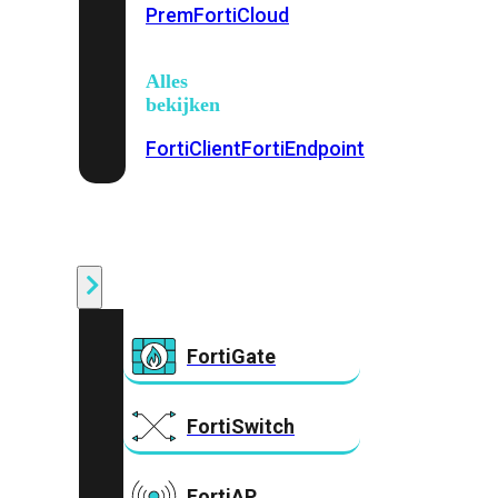
Prem
FortiCloud
Alles
bekijken
FortiClient
FortiEndpoint
Security
Fabric
Producten
FortiGate
FortiSwitch
FortiAP