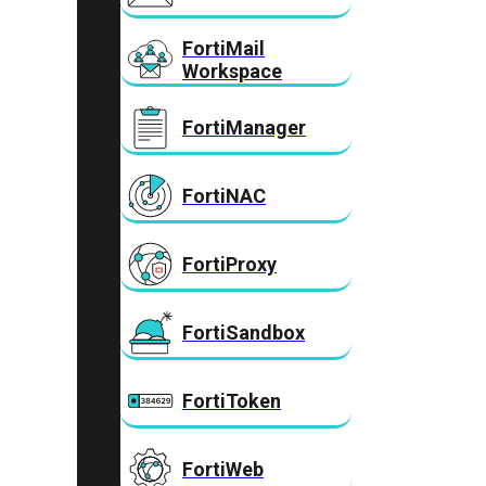
FortiMail
Workspace
FortiManager
FortiNAC
FortiProxy
FortiSandbox
FortiToken
FortiWeb