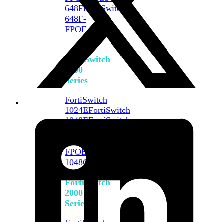
648F
FortiSwitch
648F-
FPOE
FortiSwitch
1000
Series
FortiSwitch
1024E
FortiSwitch
1048E
FortiSwitch
T1024E
FortiSwitch
T1024F-
FPOE
FortiSwitch
1048G
FortiSwitch
2000
Series