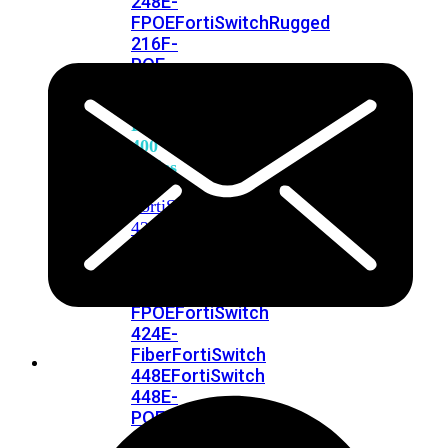
248E-
FPOE
FortiSwitchRugged
216F-
POE
FortiSwitch
400
Series
FortiSwitch
FortiSwitch
424E
424E-
POE
FortiSwitch
424E-
FPOE
FortiSwitch
424E-
Fiber
FortiSwitch
448E
FortiSwitch
448E-
POE
FortiSwitch
448E-