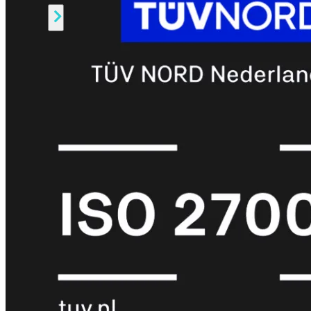
Alle
Licenties
bekijken
FortiCare
Support
FortiCare
Essentials
FortiCare
Premium
FortiCare
Elite
FortiCare
Upgrades
FortiCare
RMA
FortiCare
1