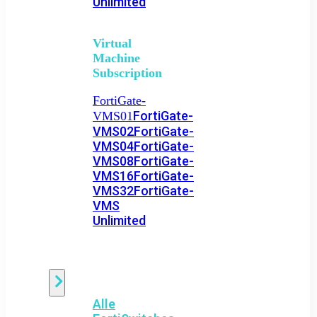
Unlimited
Virtual
Machine
Subscription
FortiGate-
FortiGate-
VMS01
VMS02
FortiGate-
VMS04
FortiGate-
VMS08
FortiGate-
VMS16
FortiGate-
VMS32
FortiGate-
VMS
Unlimited
Switch
Alle