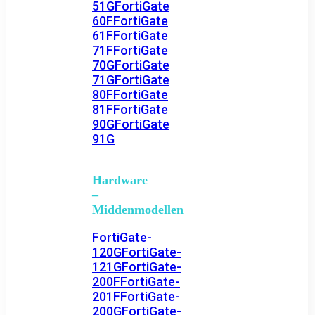
51G
FortiGate
60F
FortiGate
61F
FortiGate
71F
FortiGate
70G
FortiGate
71G
FortiGate
80F
FortiGate
81F
FortiGate
90G
FortiGate
91G
Hardware
–
Middenmodellen
FortiGate-
120G
FortiGate-
121G
FortiGate-
200F
FortiGate-
201F
FortiGate-
200G
FortiGate-