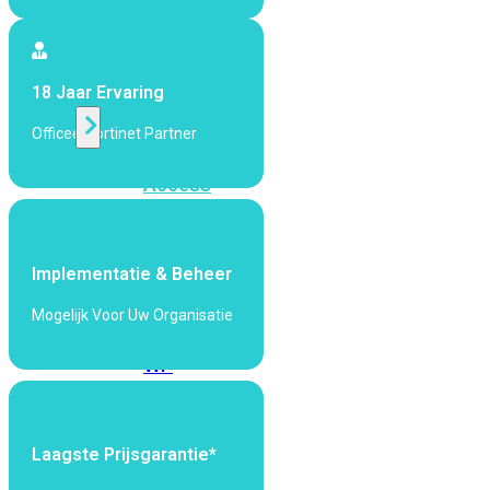
424F-
POE
18 Jaar Ervaring
WiFi
Officeel Fortinet Partner
Alle
Access
Points
bekijken
Implementatie & Beheer
Wi-
Fi
Mogelijk Voor Uw Organisatie
Generatie
Wi-
Fi
5
Wi-
Fi
Laagste Prijsgarantie*
6
Wi-
Fi