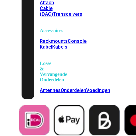
Attach
Cable
(DAC)
Transceivers
Accessoires
Rackmounts
Console
Kabel
Kabels
Losse
&
Vervangende
Onderdelen
Antennes
Onderdelen
Voedingen