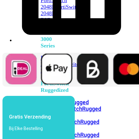
FortiSwitch
2048F
FortiSwitch
2048F-
B2F
FortiSwitch
3000
Series
FortiSwitch
3032E
FortiSwitch
3032G
FortiSwitch
Ruggedized
FortiSwitchRugged
108F
FortiSwitchRugged
112F-
Gratis Verzending
POE
FortiSwitchRugged
216F-
Bij Elke Bestelling
POE
FortiSwitchRugged