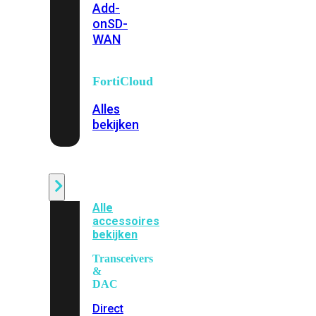
Add-
on
SD-
WAN
FortiCloud
Alles
bekijken
Accessoires
Alle
accessoires
bekijken
Transceivers
&
DAC
Direct