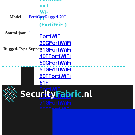
met
Wi-
Model
FortiGateRugged-70G
Fi
(FortiWiFi)
Aantal jaar
1
FortiWiFi
30G
FortiWiFi
31G
FortiWiFi
Rugged-Type
Support
40F
FortiWiFi
50G
FortiWiFi
51G
FortiWiFi
60F
FortiWiFi
61F
FortiWiFi
70G
FortiWiFi
71G
FortiWiFi
80F
FortiWiFi
81F
Licentie