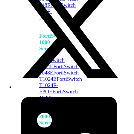
648F
FortiSwitch
648F-
FPOE
FortiSwitch
1000
Series
FortiSwitch
1024E
FortiSwitch
1048E
FortiSwitch
T1024E
FortiSwitch
T1024F-
FPOE
FortiSwitch
1048G
FortiSwitch
2000
Series