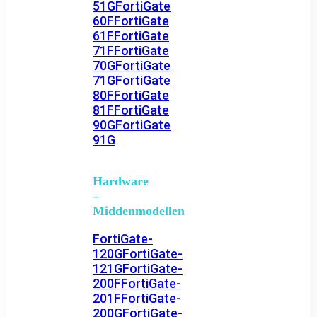
51G
FortiGate
60F
FortiGate
61F
FortiGate
71F
FortiGate
70G
FortiGate
71G
FortiGate
80F
FortiGate
81F
FortiGate
90G
FortiGate
91G
Hardware
–
Middenmodellen
FortiGate-
120G
FortiGate-
121G
FortiGate-
200F
FortiGate-
201F
FortiGate-
200G
FortiGate-