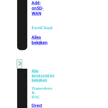
Add-
on
SD-
WAN
FortiCloud
Alles
bekijken
Accessoires
Alle
accessoires
bekijken
Transceivers
&
DAC
Direct