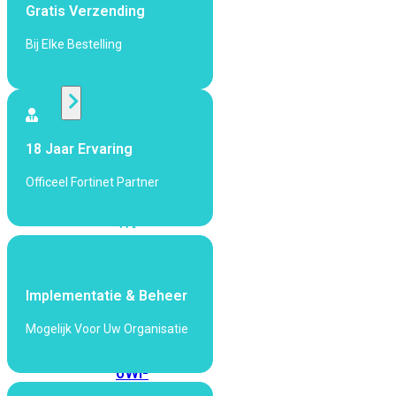
424F-
Gratis Verzending
POE
Bij Elke Bestelling
WiFi
Alle
Access
18 Jaar Ervaring
Points
Officeel Fortinet Partner
bekijken
Wi-
Fi
Generatie
Wi-
Implementatie & Beheer
Fi
Mogelijk Voor Uw Organisatie
5
Wi-
Fi
6
Wi-
Fi