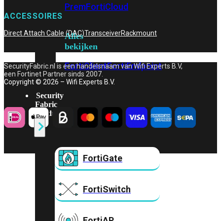
Prem
FortiCloud
ACCESSOIRES
Direct Attach Cable (DAC)
Transceiver
Rackmount
Alles
bekijken
FortiClient
FortiEndpoint
SecurityFabric.nl is een handelsnaam van Wifi Experts B.V,
een Fortinet Partner sinds 2007.
Copyright © 2026 – Wifi Experts B.V.
Security
Fabric
Producten
FortiGate
FortiSwitch
FortiAP