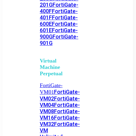
201G
FortiGate-
400F
FortiGate-
401F
FortiGate-
600E
FortiGate-
601E
FortiGate-
900G
FortiGate-
901G
Virtual
Machine
Perpetual
FortiGate-
FortiGate-
VM01
VM02
FortiGate-
VM04
FortiGate-
VM08
FortiGate-
VM16
FortiGate-
VM32
FortiGate-
VM