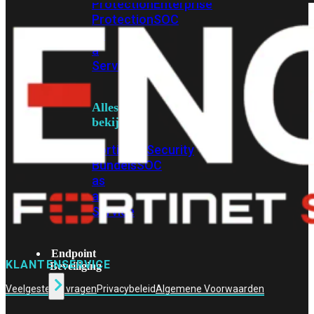
Protection
Enterprise
Protection
SOC
as
a
Service
Alles
bekijken
FortiCare
Security
Bundels
SOC
as
a
Service
Endpoint
KLANTENSERVICE
Beveiliging
Veelgestelde vragen
Privacybeleid
Algemene Voorwaarden