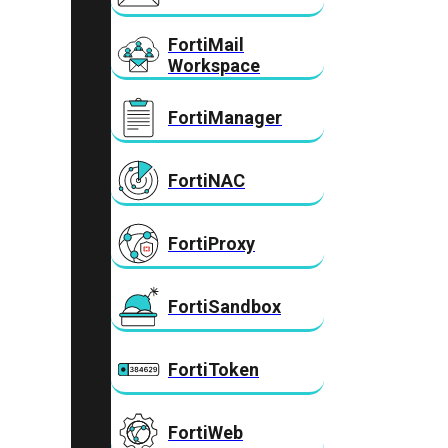
FortiMail
Workspace
FortiManager
FortiNAC
FortiProxy
FortiSandbox
FortiToken
FortiWeb