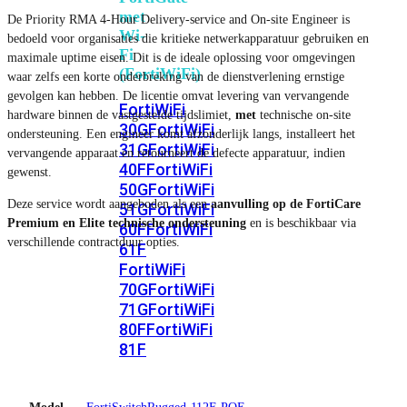
met
De Priority RMA 4-Hour Delivery-service and On-site Engineer is
Wi-
bedoeld voor organisaties die kritieke netwerkapparatuur gebruiken en
Fi
maximale uptime eisen. Dit is de ideale oplossing voor omgevingen
(FortiWiFi)
waar zelfs een korte onderbreking van de dienstverlening ernstige
gevolgen kan hebben. De licentie omvat levering van vervangende
FortiWiFi
hardware binnen de vastgestelde tijdslimiet,
met
technische on-site
30G
FortiWiFi
ondersteuning. Een engineer komt afzonderlijk langs, installeert het
31G
FortiWiFi
vervangende apparaat en retourneert de defecte apparatuur, indien
40F
FortiWiFi
gewenst.
50G
FortiWiFi
Deze service wordt aangeboden als een
aanvulling op de FortiCare
51G
FortiWiFi
Premium en Elite technische ondersteuning
en is beschikbaar via
60F
FortiWiFi
verschillende contractduur opties.
61F
FortiWiFi
70G
FortiWiFi
71G
FortiWiFi
80F
FortiWiFi
81F
Licentie