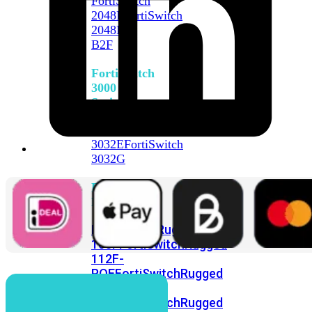
FortiSwitch
2048F
FortiSwitch
2048F-
B2F
FortiSwitch
3000
Series
FortiSwitch
3032E
FortiSwitch
3032G
FortiSwitch
Ruggedized
FortiSwitchRugged
108F
FortiSwitchRugged
112F-
POE
FortiSwitchRugged
216F-
POE
FortiSwitchRugged