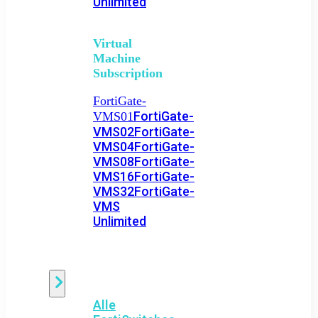
Unlimited
Virtual
Machine
Subscription
FortiGate-
FortiGate-
VMS01
VMS02
FortiGate-
VMS04
FortiGate-
VMS08
FortiGate-
VMS16
FortiGate-
VMS32
FortiGate-
VMS
Unlimited
Switch
Alle