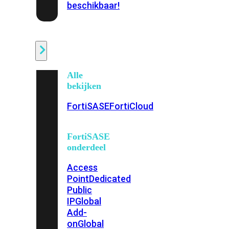
beschikbaar!
Cloud
Alle
bekijken
FortiSASE
FortiCloud
FortiSASE
onderdeel
Access
Point
Dedicated
Public
IP
Global
Add-
on
Global