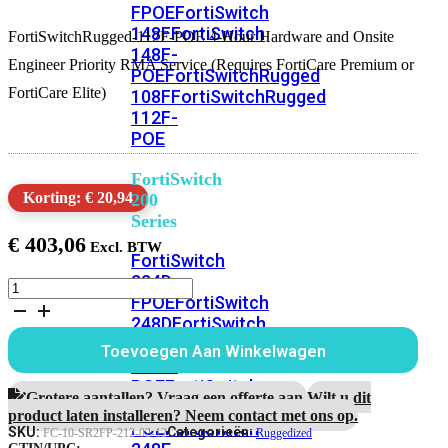
FPOE
FortiSwitch
148F
FortiSwitch
FortiSwitchRugged-112F-POE 4-Hour Hardware and Onsite
148F-
Engineer Priority RMA Service (Requires FortiCare Premium or
POE
FortiSwitchRugged
FortiCare Elite)
108F
FortiSwitchRugged
112F-
POE
FortiSwitch
Korting: € 20,94
200
Series
€
403,06
FortiSwitch
224D-
FortiSwitchRugged-
FPOE
FortiSwitch
112F-
248D
FortiSwitch
POE
1
224E
Fortiswitch
Toevoegen Aan Winkelwagen
Jaar
224E-
4-
POE
FortiSwitch
uur
Grotere aantallen? Vraag een offerte aan.
Wilt u dit
248E-
Hardware
product laten installeren? Neem contact met ons op.
POE
FortiSwitch
RMA
SKU:
Categorieën:
FC-10-SR2FP-212-02-12
Ruggedized
en