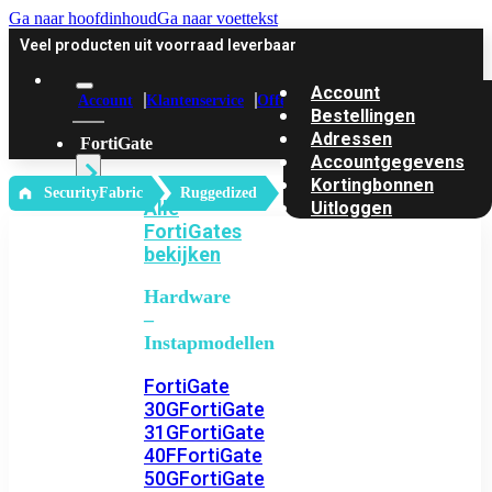
Ga naar hoofdinhoud
Ga naar voettekst
Veel producten uit voorraad leverbaar
Account
Account
Klantenservice
Offerte
Bestellingen
Adressen
FortiGate
Accountgegevens
Kortingbonnen
‎ SecurityFabric
Ruggedized
Alle
Uitloggen
FortiGates
bekijken
Hardware
–
Instapmodellen
FortiGate
30G
FortiGate
31G
FortiGate
40F
FortiGate
50G
FortiGate