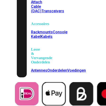
Attach
Cable
(DAC)
Transceivers
Accessoires
Rackmounts
Console
Kabel
Kabels
Losse
&
Vervangende
Onderdelen
Antennes
Onderdelen
Voedingen