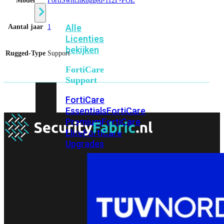
Model
FortiSwitchRugged-112F-POE
Alle
Aantal jaar
1
Licenties
bekijken
Rugged-Type
Support
FortiCare
Support
FortiCare
Essentials
FortiCare
Premium
FortiCare
Elite
FortiCare
Upgrades
FortiCare
RMA
FortiCare
1