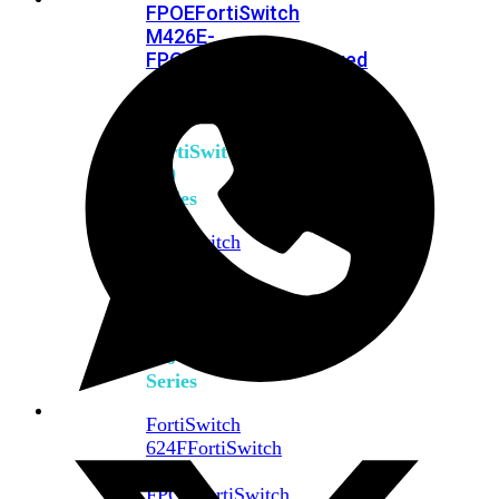
FPOE
FortiSwitch
M426E-
FPOE
FortiSwitchRugged
424F-
POE
FortiSwitch
500
Series
FortiSwitch
548D-
FPOE
FortiSwitch
600
Series
FortiSwitch
624F
FortiSwitch
624F-
FPOE
FortiSwitch