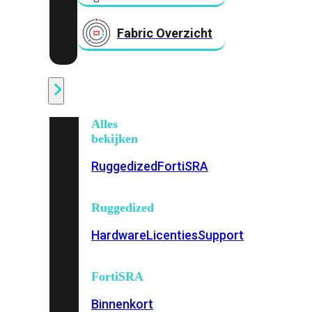
Fabric Overzicht
Industrieel
Alles
bekijken
Ruggedized
FortiSRA
Ruggedized
Hardware
Licenties
Support
FortiSRA
Binnenkort