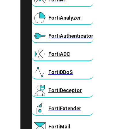
FortiAnalyzer
FortiAuthenticator
FortiADC
FortiDDoS
FortiDeceptor
FortiExtender
FortiMail