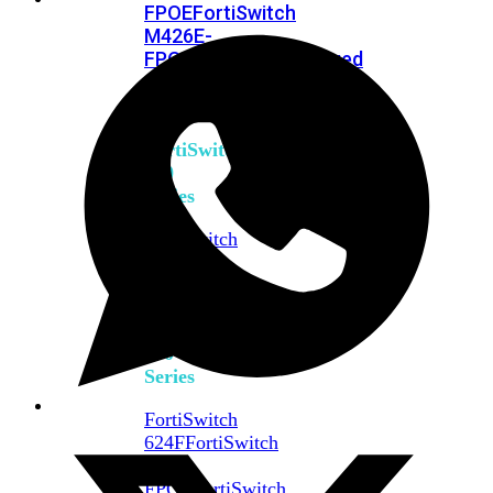
FPOE
FortiSwitch
M426E-
FPOE
FortiSwitchRugged
424F-
POE
FortiSwitch
500
Series
FortiSwitch
548D-
FPOE
FortiSwitch
600
Series
FortiSwitch
624F
FortiSwitch
624F-
FPOE
FortiSwitch