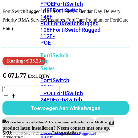
FPOE
FortiSwitch
148F
FortiSwitch
FortiSwitchRugged-112F-POE Next Calendar Day Delivery
148F-
Priority RMA Service (Requires FortiCare Premium or FortiCare
POE
FortiSwitchRugged
Elite)
108F
FortiSwitchRugged
112F-
POE
FortiSwitch
Korting: € 35,23
200
Series
€
671,77
FortiSwitch
224D-
FortiSwitchRugged-
FPOE
FortiSwitch
112F-
248D
FortiSwitch
POE
3
224E
Fortiswitch
Toevoegen Aan Winkelwagen
Jaar
224E-
Next
POE
FortiSwitch
Calendar
Grotere aantallen? Vraag een offerte aan.
Wilt u dit
248E-
Day
product laten installeren? Neem contact met ons op.
POE
FortiSwitch
Delivery
SKU:
Categorieën:
FC-10-SR2FP-210-02-36
Ruggedized
RMA