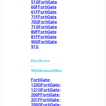
51G
FortiGate
60F
FortiGate
61F
FortiGate
71F
FortiGate
70G
FortiGate
71G
FortiGate
80F
FortiGate
81F
FortiGate
90G
FortiGate
91G
Hardware
–
Middenmodellen
FortiGate-
120G
FortiGate-
121G
FortiGate-
200F
FortiGate-
201F
FortiGate-
200G
FortiGate-