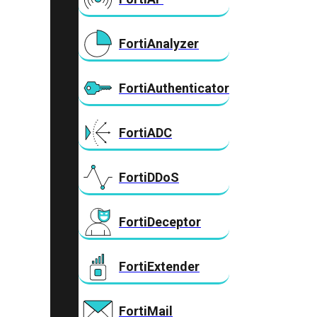
FortiAnalyzer
FortiAuthenticator
FortiADC
FortiDDoS
FortiDeceptor
FortiExtender
FortiMail