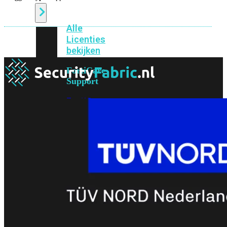
Alle
Licenties
bekijken
FortiCare
Support
FortiCare
Essentials
FortiCare
Premium
FortiCare
Elite
FortiCare
Upgrades
FortiCare
RMA
FortiCare
1