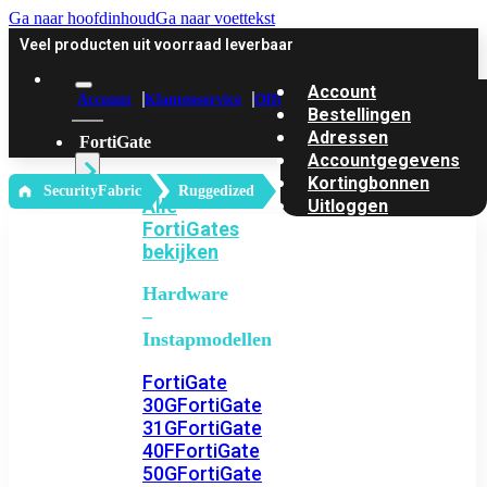
Ga naar hoofdinhoud
Ga naar voettekst
Veel producten uit voorraad leverbaar
Account
Account
Klantenservice
Offerte
Bestellingen
Adressen
FortiGate
Accountgegevens
Kortingbonnen
‎ SecurityFabric
Ruggedized
Alle
Uitloggen
FortiGates
bekijken
Hardware
–
Instapmodellen
FortiGate
30G
FortiGate
31G
FortiGate
40F
FortiGate
50G
FortiGate