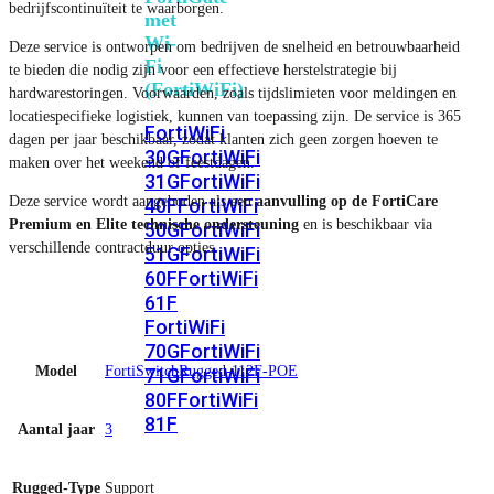
bedrijfscontinuïteit te waarborgen.
met
Wi-
Deze service is ontworpen om bedrijven de snelheid en betrouwbaarheid
Fi
te bieden die nodig zijn voor een effectieve herstelstrategie bij
(FortiWiFi)
hardwarestoringen. Voorwaarden, zoals tijdslimieten voor meldingen en
locatiespecifieke logistiek, kunnen van toepassing zijn. De service is 365
FortiWiFi
dagen per jaar beschikbaar, zodat klanten zich geen zorgen hoeven te
30G
FortiWiFi
maken over het weekend of feestdagen.
31G
FortiWiFi
Deze service wordt aangeboden als een
aanvulling op de FortiCare
40F
FortiWiFi
Premium en Elite technische ondersteuning
en is beschikbaar via
50G
FortiWiFi
verschillende contractduur opties.
51G
FortiWiFi
60F
FortiWiFi
61F
FortiWiFi
70G
FortiWiFi
Model
FortiSwitchRugged-112F-POE
71G
FortiWiFi
80F
FortiWiFi
81F
Aantal jaar
3
Rugged-Type
Support
Licentie