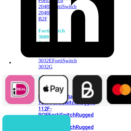
FortiSwitch
2048F
FortiSwitch
2048F-
B2F
FortiSwitch
3000
Series
FortiSwitch
3032E
FortiSwitch
3032G
FortiSwitch
Ruggedized
FortiSwitchRugged
108F
FortiSwitchRugged
112F-
POE
FortiSwitchRugged
216F-
POE
FortiSwitchRugged