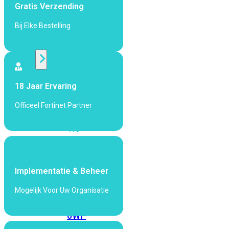
424F-
Gratis Verzending
POE
Bij Elke Bestelling
WiFi
Alle
Access
18 Jaar Ervaring
Points
Officeel Fortinet Partner
bekijken
Wi-
Fi
Generatie
Wi-
Implementatie & Beheer
Fi
Mogelijk Voor Uw Organisatie
5
Wi-
Fi
6
Wi-
Fi