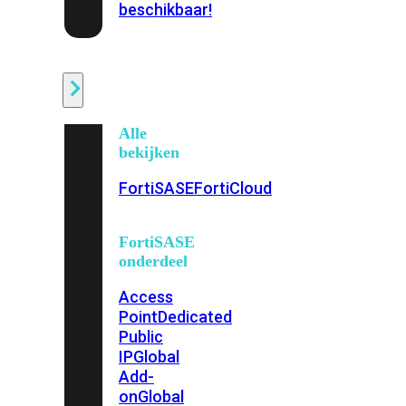
beschikbaar!
Cloud
Alle
bekijken
FortiSASE
FortiCloud
FortiSASE
onderdeel
Access
Point
Dedicated
Public
IP
Global
Add-
on
Global