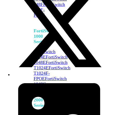
648F
FortiSwitch
648F-
FPOE
FortiSwitch
1000
Series
FortiSwitch
1024E
FortiSwitch
1048E
FortiSwitch
T1024E
FortiSwitch
T1024F-
FPOE
FortiSwitch
1048G
FortiSwitch
2000
Series