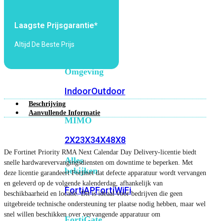
6E
Wi-
Fi
Laagste Prijsgarantie*
7
Altijd De Beste Prijs
Wi-
Fi
Omgeving
Indoor
Outdoor
Beschrijving
Aanvullende Informatie
MIMO
2X2
3X3
4X4
8X8
De Fortinet Priority RMA Next Calendar Day Delivery-licentie biedt
Alles
snelle hardwarevervangingsdiensten om downtime te beperken. Met
bekijken
deze licentie garandeert Fortinet dat defecte apparatuur wordt vervangen
en geleverd op de volgende kalenderdag, afhankelijk van
FortiAP
FortiWiFi
beschikbaarheid en locatie. Dit is ideaal voor bedrijven die geen
uitgebreide technische ondersteuning ter plaatse nodig hebben, maar wel
snel willen beschikken over vervangende apparatuur om
FortiGate