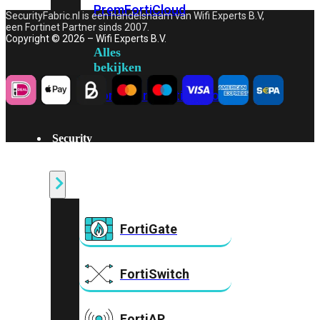
Prem
FortiCloud
SecurityFabric.nl is een handelsnaam van Wifi Experts B.V,
een Fortinet Partner sinds 2007.
Copyright © 2026 – Wifi Experts B.V.
Alles
bekijken
FortiClient
FortiEndpoint
Security
Fabric
Producten
FortiGate
FortiSwitch
FortiAP