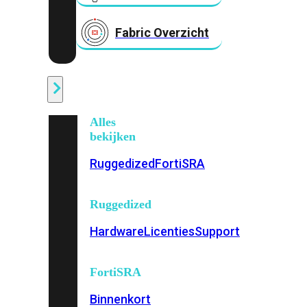
Fabric Overzicht
Industrieel
Alles
bekijken
Ruggedized
FortiSRA
Ruggedized
Hardware
Licenties
Support
FortiSRA
Binnenkort