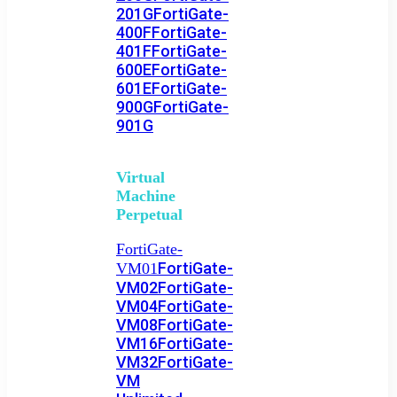
201G
FortiGate-
400F
FortiGate-
401F
FortiGate-
600E
FortiGate-
601E
FortiGate-
900G
FortiGate-
901G
Virtual
Machine
Perpetual
FortiGate-
FortiGate-
VM01
VM02
FortiGate-
VM04
FortiGate-
VM08
FortiGate-
VM16
FortiGate-
VM32
FortiGate-
VM