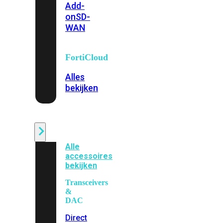
Add-
on
SD-
WAN
FortiCloud
Alles
bekijken
Accessoires
Alle
accessoires
bekijken
Transceivers
&
DAC
Direct