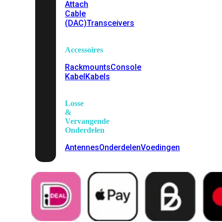
Attach
Cable
(DAC)
Transceivers
Accessoires
Rackmounts
Console
Kabel
Kabels
Losse
&
Vervangende
Onderdelen
Antennes
Onderdelen
Voedingen