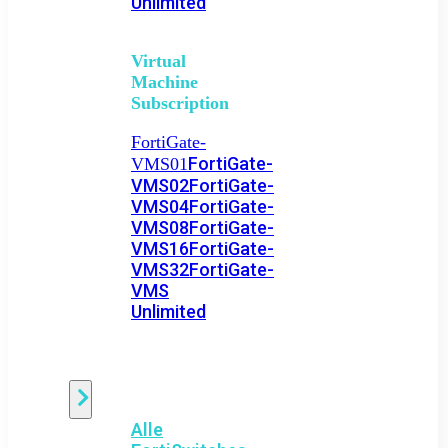
Unlimited
Virtual
Machine
Subscription
FortiGate-
FortiGate-
VMS01
VMS02
FortiGate-
VMS04
FortiGate-
VMS08
FortiGate-
VMS16
FortiGate-
VMS32
FortiGate-
VMS
Unlimited
Switch
Alle