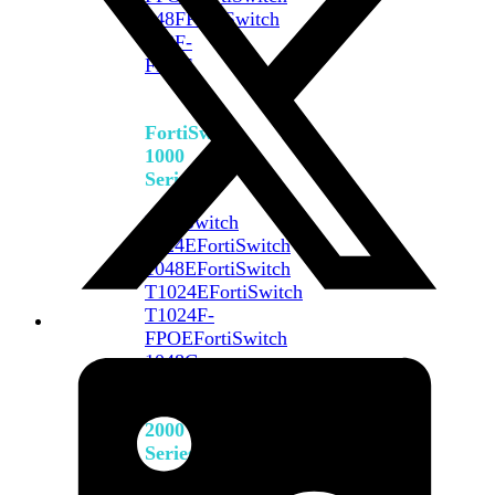
648F
FortiSwitch
648F-
FPOE
FortiSwitch
1000
Series
FortiSwitch
1024E
FortiSwitch
1048E
FortiSwitch
T1024E
FortiSwitch
T1024F-
FPOE
FortiSwitch
1048G
FortiSwitch
2000
Series