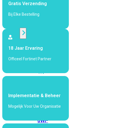
424F-
Gratis Verzending
POE
Bij Elke Bestelling
WiFi
Alle
Access
18 Jaar Ervaring
Points
Officeel Fortinet Partner
bekijken
Wi-
Fi
Generatie
Wi-
Implementatie & Beheer
Fi
Mogelijk Voor Uw Organisatie
5
Wi-
Fi
6
Wi-
Fi