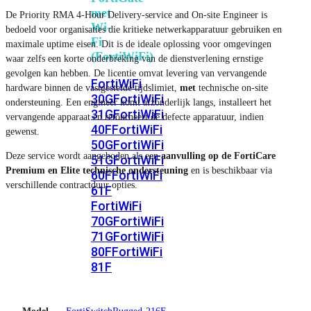
met
De Priority RMA 4-Hour Delivery-service and On-site Engineer is
Wi-
bedoeld voor organisaties die kritieke netwerkapparatuur gebruiken en
Fi
maximale uptime eisen. Dit is de ideale oplossing voor omgevingen
(FortiWiFi)
waar zelfs een korte onderbreking van de dienstverlening ernstige
gevolgen kan hebben. De licentie omvat levering van vervangende
FortiWiFi
hardware binnen de vastgestelde tijdslimiet,
met
technische on-site
30G
FortiWiFi
ondersteuning. Een engineer komt afzonderlijk langs, installeert het
31G
FortiWiFi
vervangende apparaat en retourneert de defecte apparatuur, indien
40F
FortiWiFi
gewenst.
50G
FortiWiFi
Deze service wordt aangeboden als een
aanvulling op de FortiCare
51G
FortiWiFi
Premium en Elite technische ondersteuning
en is beschikbaar via
60F
FortiWiFi
verschillende contractduur opties.
61F
FortiWiFi
70G
FortiWiFi
71G
FortiWiFi
80F
FortiWiFi
81F
Licentie