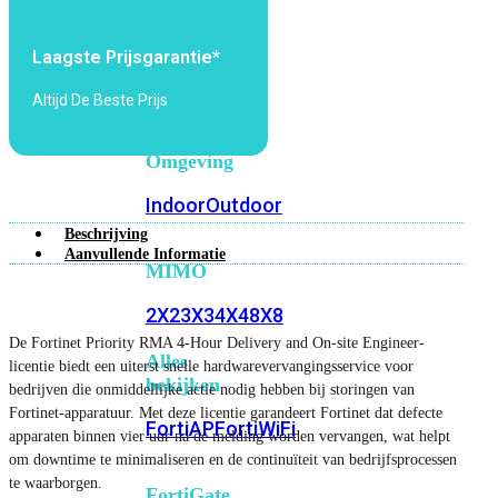
6E
Wi-
Fi
Laagste Prijsgarantie*
7
Altijd De Beste Prijs
Wi-
Fi
Omgeving
Indoor
Outdoor
Beschrijving
Aanvullende Informatie
MIMO
2X2
3X3
4X4
8X8
De Fortinet Priority RMA 4-Hour Delivery and On-site Engineer-
Alles
licentie biedt een uiterst snelle hardwarevervangingsservice voor
bekijken
bedrijven die onmiddellijke actie nodig hebben bij storingen van
Fortinet-apparatuur. Met deze licentie garandeert Fortinet dat defecte
FortiAP
FortiWiFi
apparaten binnen vier uur na de melding worden vervangen, wat helpt
om downtime te minimaliseren en de continuïteit van bedrijfsprocessen
te waarborgen.
FortiGate