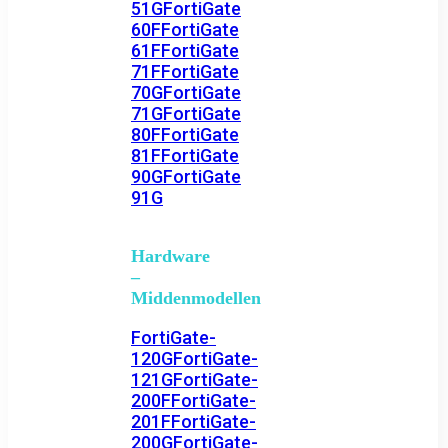
51G
FortiGate
60F
FortiGate
61F
FortiGate
71F
FortiGate
70G
FortiGate
71G
FortiGate
80F
FortiGate
81F
FortiGate
90G
FortiGate
91G
Hardware
–
Middenmodellen
FortiGate-
120G
FortiGate-
121G
FortiGate-
200F
FortiGate-
201F
FortiGate-
200G
FortiGate-