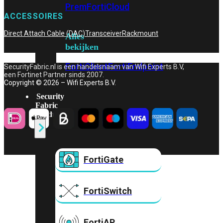
Prem
FortiCloud
ACCESSOIRES
Direct Attach Cable (DAC)
Transceiver
Rackmount
Alles
bekijken
FortiClient
FortiEndpoint
SecurityFabric.nl is een handelsnaam van Wifi Experts B.V,
een Fortinet Partner sinds 2007.
Copyright © 2026 – Wifi Experts B.V.
Security
Fabric
Producten
FortiGate
FortiSwitch
FortiAP