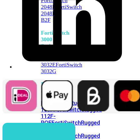
FortiSwitch
2048F
FortiSwitch
2048F-
B2F
FortiSwitch
3000
Series
FortiSwitch
3032E
FortiSwitch
3032G
FortiSwitch
Ruggedized
FortiSwitchRugged
108F
FortiSwitchRugged
112F-
POE
FortiSwitchRugged
216F-
POE
FortiSwitchRugged