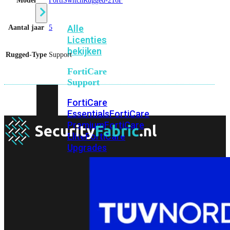
Model
FortiSwitchRugged-216F
Alle
Aantal jaar
5
Licenties
bekijken
Rugged-Type
Support
FortiCare
Support
FortiCare
Essentials
FortiCare
Premium
FortiCare
Elite
FortiCare
Upgrades
FortiCare
RMA
FortiCare
1