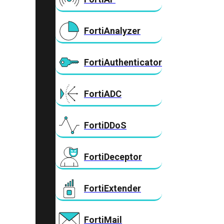
FortiAnalyzer
FortiAuthenticator
FortiADC
FortiDDoS
FortiDeceptor
FortiExtender
FortiMail