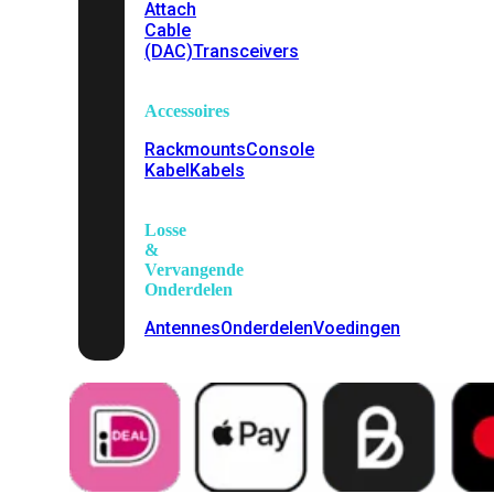
Attach
Cable
(DAC)
Transceivers
Accessoires
Rackmounts
Console
Kabel
Kabels
Losse
&
Vervangende
Onderdelen
Antennes
Onderdelen
Voedingen