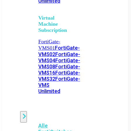
Unlimited
Virtual
Machine
Subscription
FortiGate-
FortiGate-
VMS01
VMS02
FortiGate-
VMS04
FortiGate-
VMS08
FortiGate-
VMS16
FortiGate-
VMS32
FortiGate-
VMS
Unlimited
Switch
Alle