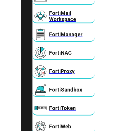
FortiMail
Workspace
FortiManager
FortiNAC
FortiProxy
FortiSandbox
FortiToken
FortiWeb