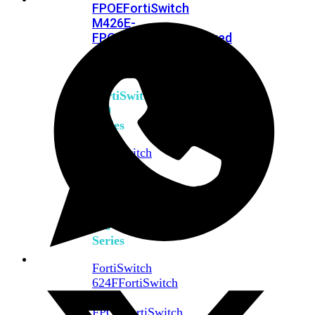
FPOE
FortiSwitch
M426E-
FPOE
FortiSwitchRugged
424F-
POE
FortiSwitch
500
Series
FortiSwitch
548D-
FPOE
FortiSwitch
600
Series
FortiSwitch
624F
FortiSwitch
624F-
FPOE
FortiSwitch