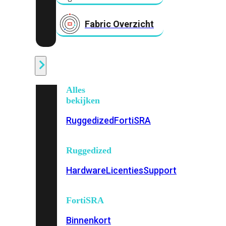
Fabric Overzicht
Industrieel
Alles
bekijken
Ruggedized
FortiSRA
Ruggedized
Hardware
Licenties
Support
FortiSRA
Binnenkort