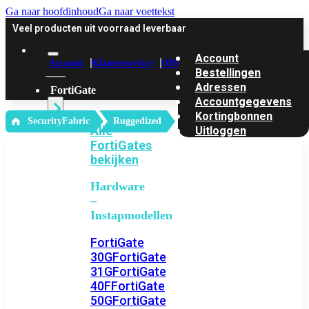
Ga naar hoofdinhoud
Ga naar voettekst
Veel producten uit voorraad leverbaar
Account
Account
Klantenservice
Offerte
Bestellingen
Adressen
FortiGate
Accountgegevens
Kortingbonnen
‎ SecurityFabric
Ruggedized
Alle
Uitloggen
FortiGates
bekijken
Hardware
–
Instapmodellen
FortiGate
30G
FortiGate
31G
FortiGate
40F
FortiGate
50G
FortiGate