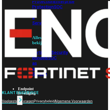
Protection
Enterprise
Protection
SOC
as
a
Service
Alles
bekijken
FortiCare
Security
Bundels
SOC
as
a
Service
Endpoint
KLANTENSERVICE
Beveiliging
Veelgestelde vragen
Privacybeleid
Algemene Voorwaarden