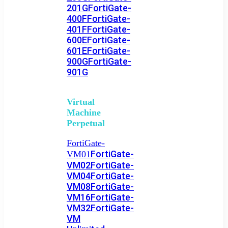
201G
FortiGate-
400F
FortiGate-
401F
FortiGate-
600E
FortiGate-
601E
FortiGate-
900G
FortiGate-
901G
Virtual
Machine
Perpetual
FortiGate-
FortiGate-
VM01
VM02
FortiGate-
VM04
FortiGate-
VM08
FortiGate-
VM16
FortiGate-
VM32
FortiGate-
VM