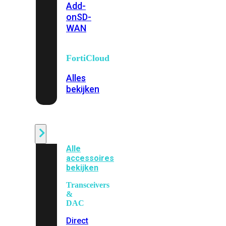
Add-
on
SD-
WAN
FortiCloud
Alles
bekijken
Accessoires
Alle
accessoires
bekijken
Transceivers
&
DAC
Direct