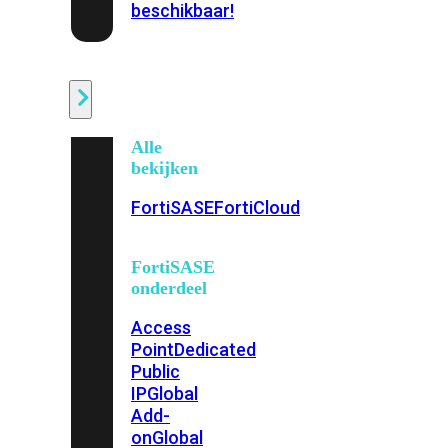
beschikbaar!
Cloud
Alle
bekijken
FortiSASE
FortiCloud
FortiSASE
onderdeel
Access
Point
Dedicated
Public
IP
Global
Add-
on
Global