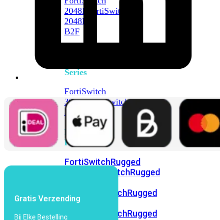
FortiSwitch
2048F
FortiSwitch
2048F-
B2F
FortiSwitch
3000
Series
FortiSwitch
3032E
FortiSwitch
3032G
FortiSwitch
Ruggedized
FortiSwitchRugged
108F
FortiSwitchRugged
112F-
POE
FortiSwitchRugged
Gratis Verzending
216F-
POE
FortiSwitchRugged
Bij Elke Bestelling