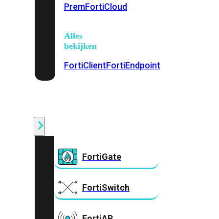
Prem
FortiCloud
Alles
bekijken
FortiClient
FortiEndpoint
Security
Fabric
Producten
FortiGate
FortiSwitch
FortiAP