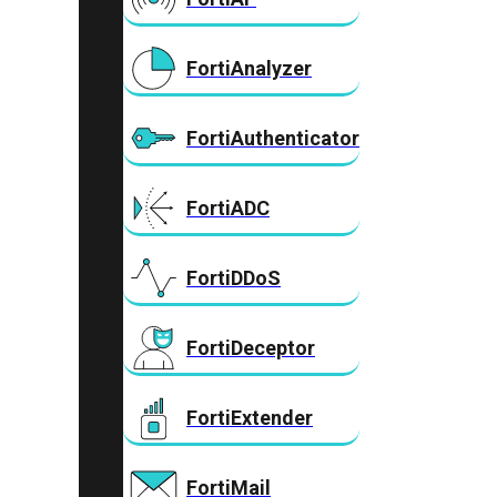
FortiAnalyzer
FortiAuthenticator
FortiADC
FortiDDoS
FortiDeceptor
FortiExtender
FortiMail