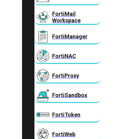
FortiMail
Workspace
FortiManager
FortiNAC
FortiProxy
FortiSandbox
FortiToken
FortiWeb