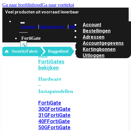
Ga naar hoofdinhoud
Ga naar voettekst
Veel producten uit voorraad leverbaar
Account
Account
Klantenservice
Offerte
Bestellingen
Adressen
FortiGate
Accountgegevens
Kortingbonnen
‎ SecurityFabric
Ruggedized
Alle
Uitloggen
FortiGates
bekijken
Hardware
–
Instapmodellen
FortiGate
30G
FortiGate
31G
FortiGate
40F
FortiGate
50G
FortiGate