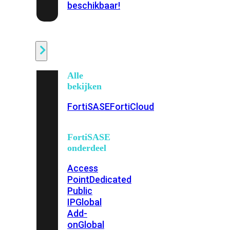
beschikbaar!
Cloud
Alle
bekijken
FortiSASE
FortiCloud
FortiSASE
onderdeel
Access
Point
Dedicated
Public
IP
Global
Add-
on
Global