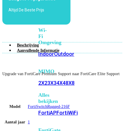
6E
Wi-
Altijd De Beste Prijs
Fi
7
Wi-
Fi
Omgeving
Beschrijving
Aanvullende Informatie
Indoor
Outdoor
MIMO
Upgrade van FortiCare Premium Support naar FortiCare Elite Support
2X2
3X3
4X4
8X8
Alles
bekijken
Model
FortiSwitchRugged-216F
FortiAP
FortiWiFi
Aantal jaar
1
FortiGate