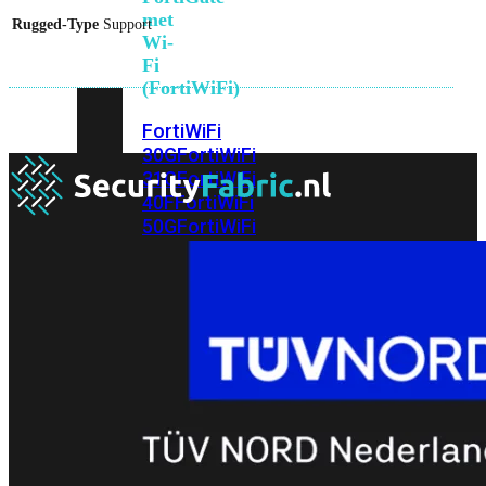
met
Rugged-Type
Support
Wi-
Fi
(FortiWiFi)
FortiWiFi
30G
FortiWiFi
31G
FortiWiFi
40F
FortiWiFi
50G
FortiWiFi
51G
FortiWiFi
60F
FortiWiFi
61F
FortiWiFi
70G
FortiWiFi
71G
FortiWiFi
80F
FortiWiFi
81F
Licentie