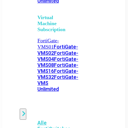
Unlimited
Virtual
Machine
Subscription
FortiGate-
FortiGate-
VMS01
VMS02
FortiGate-
VMS04
FortiGate-
VMS08
FortiGate-
VMS16
FortiGate-
VMS32
FortiGate-
VMS
Unlimited
Switch
Alle