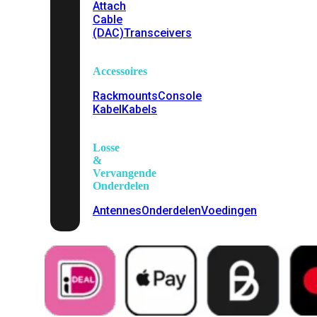
Attach
Cable
(DAC)
Transceivers
Accessoires
Rackmounts
Console
Kabel
Kabels
Losse
&
Vervangende
Onderdelen
Antennes
Onderdelen
Voedingen