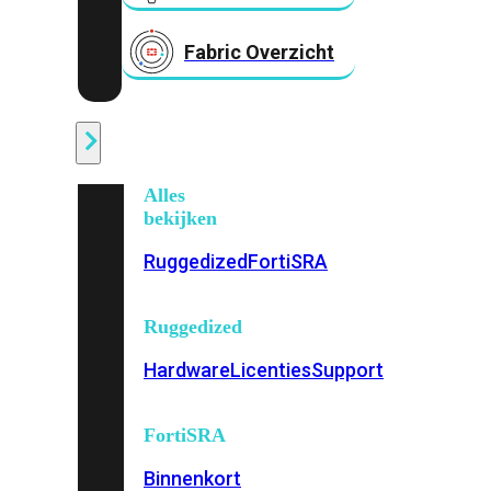
Fabric Overzicht
Industrieel
Alles
bekijken
Ruggedized
FortiSRA
Ruggedized
Hardware
Licenties
Support
FortiSRA
Binnenkort