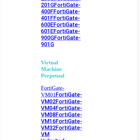
201G
FortiGate-
400F
FortiGate-
401F
FortiGate-
600E
FortiGate-
601E
FortiGate-
900G
FortiGate-
901G
Virtual
Machine
Perpetual
FortiGate-
FortiGate-
VM01
VM02
FortiGate-
VM04
FortiGate-
VM08
FortiGate-
VM16
FortiGate-
VM32
FortiGate-
VM