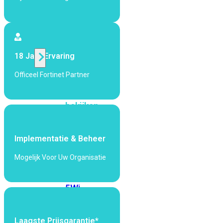
424F-
POE
WiFi
18 Jaar Ervaring
Alle
Officeel Fortinet Partner
Access
Points
bekijken
Wi-
Fi
Implementatie & Beheer
Generatie
Mogelijk Voor Uw Organisatie
Wi-
Fi
5
Wi-
Fi
6
Wi-
Fi
Laagste Prijsgarantie*