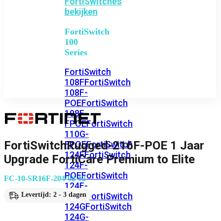
FortiSwitches
bekijken
FortiSwitch
100
Series
FortiSwitch
108F
FortiSwitch
108F-
POE
FortiSwitch
108F-
FPOE
FortiSwitch
110G-
FortiSwitchRugged-216F-POE 1 Jaar
FPOE
FortiSwitch
124F
FortiSwitch
Upgrade FortiCare Premium to Elite
124F-
POE
FortiSwitch
FC-10-SR16F-204-02-12
124F-
FPOE
FortiSwitch
Levertijd: 2 - 3 dagen
124G
FortiSwitch
124G-