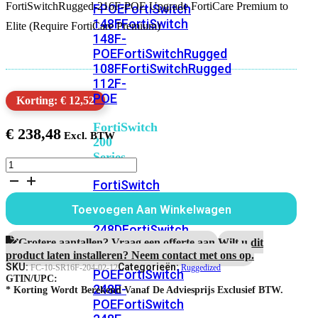
FortiSwitchRugged-216F-POE Upgrade FortiCare Premium to
FPOE
FortiSwitch
148F
FortiSwitch
Elite (Require FortiCare Premium)
148F-
POE
FortiSwitchRugged
108F
FortiSwitchRugged
112F-
POE
Korting: € 12,52
FortiSwitch
€
238,48
200
Series
FortiSwitchRugged-
216F-
FortiSwitch
POE
224D-
1
Toevoegen Aan Winkelwagen
FPOE
FortiSwitch
Jaar
Upgrade
248D
FortiSwitch
FortiCare
Grotere aantallen? Vraag een offerte aan.
Wilt u dit
224E
Fortiswitch
Premium
product laten installeren? Neem contact met ons op.
224E-
to
SKU:
Categorieën:
FC-10-SR16F-204-02-12
Ruggedized
POE
FortiSwitch
Elite
GTIN/UPC:
248E-
aantal
* Korting Wordt Berekend Vanaf De Adviesprijs Exclusief BTW.
POE
FortiSwitch