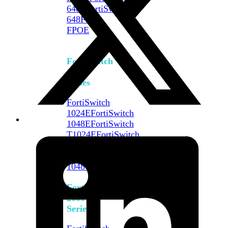
648F
FortiSwitch
648F-
FPOE
FortiSwitch
1000
Series
FortiSwitch
1024E
FortiSwitch
1048E
FortiSwitch
T1024E
FortiSwitch
T1024F-
FPOE
FortiSwitch
1048G
FortiSwitch
2000
Series