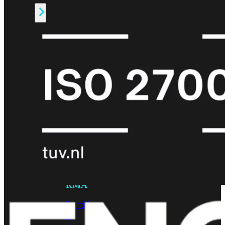
Alle
Licenties
bekijken
FortiCare
Support
FortiCare
Essentials
FortiCare
Premium
FortiCare
Elite
FortiCare
Upgrades
FortiCare
RMA
FortiCare
1