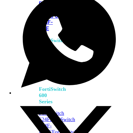
FPOE
FortiSwitch
M426E-
FPOE
FortiSwitchRugged
424F-
POE
FortiSwitch
500
Series
FortiSwitch
548D-
FPOE
FortiSwitch
600
Series
FortiSwitch
624F
FortiSwitch
624F-
FPOE
FortiSwitch