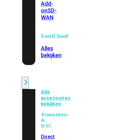
Add-
on
SD-
WAN
FortiCloud
Alles
bekijken
Accessoires
Alle
accessoires
bekijken
Transceivers
&
DAC
Direct