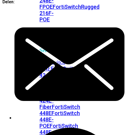
248E-
Delen:
FPOE
FortiSwitchRugged
216F-
POE
FortiSwitch
400
Series
FortiSwitch
FortiSwitch
424E
424E-
POE
FortiSwitch
424E-
FPOE
FortiSwitch
424E-
Fiber
FortiSwitch
448E
FortiSwitch
448E-
POE
FortiSwitch
448E-