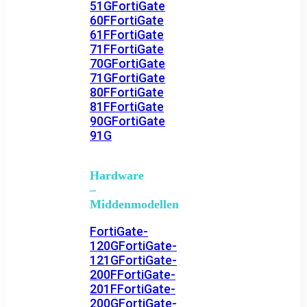
51G
FortiGate
60F
FortiGate
61F
FortiGate
71F
FortiGate
70G
FortiGate
71G
FortiGate
80F
FortiGate
81F
FortiGate
90G
FortiGate
91G
Hardware
–
Middenmodellen
FortiGate-
120G
FortiGate-
121G
FortiGate-
200F
FortiGate-
201F
FortiGate-
200G
FortiGate-