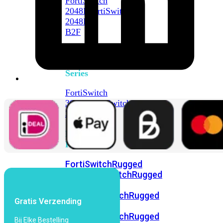
FortiSwitch
2048F
FortiSwitch
2048F-
B2F
FortiSwitch
3000
Series
FortiSwitch
3032E
FortiSwitch
3032G
FortiSwitch
Ruggedized
FortiSwitchRugged
108F
FortiSwitchRugged
112F-
POE
FortiSwitchRugged
Gratis Verzending
216F-
POE
FortiSwitchRugged
Bij Elke Bestelling