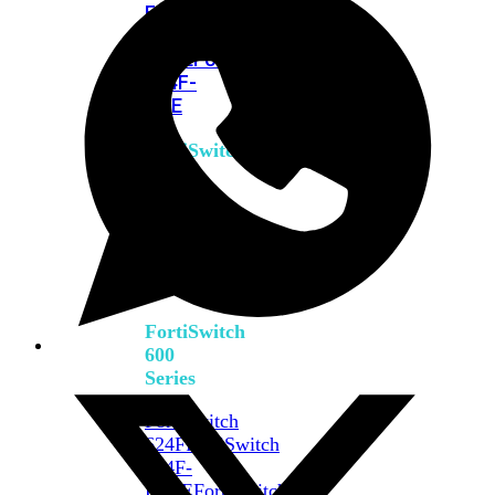
FPOE
FortiSwitch
M426E-
FPOE
FortiSwitchRugged
424F-
POE
FortiSwitch
500
Series
FortiSwitch
548D-
FPOE
FortiSwitch
600
Series
FortiSwitch
624F
FortiSwitch
624F-
FPOE
FortiSwitch