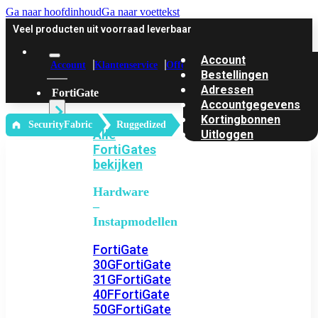
Ga naar hoofdinhoud
Ga naar voettekst
Veel producten uit voorraad leverbaar
Account
Account
Klantenservice
Offerte
Bestellingen
Adressen
FortiGate
Accountgegevens
Kortingbonnen
‎ SecurityFabric
Ruggedized
Alle
Uitloggen
FortiGates
bekijken
Hardware
–
Instapmodellen
FortiGate
30G
FortiGate
31G
FortiGate
40F
FortiGate
50G
FortiGate