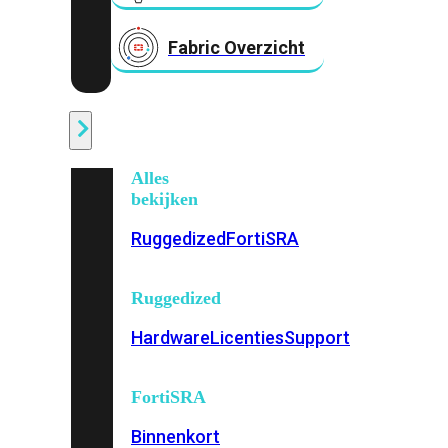
Fabric Overzicht
Industrieel
Alles
bekijken
Ruggedized
FortiSRA
Ruggedized
Hardware
Licenties
Support
FortiSRA
Binnenkort