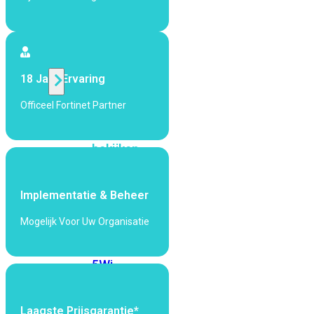
424F-
POE
WiFi
18 Jaar Ervaring
Alle
Officeel Fortinet Partner
Access
Points
bekijken
Wi-
Fi
Implementatie & Beheer
Generatie
Mogelijk Voor Uw Organisatie
Wi-
Fi
5
Wi-
Fi
6
Wi-
Fi
Laagste Prijsgarantie*