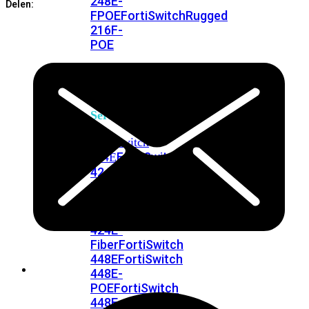
248E-
Delen:
FPOE
FortiSwitchRugged
216F-
POE
FortiSwitch
400
Series
FortiSwitch
FortiSwitch
424E
424E-
POE
FortiSwitch
424E-
FPOE
FortiSwitch
424E-
Fiber
FortiSwitch
448E
FortiSwitch
448E-
POE
FortiSwitch
448E-