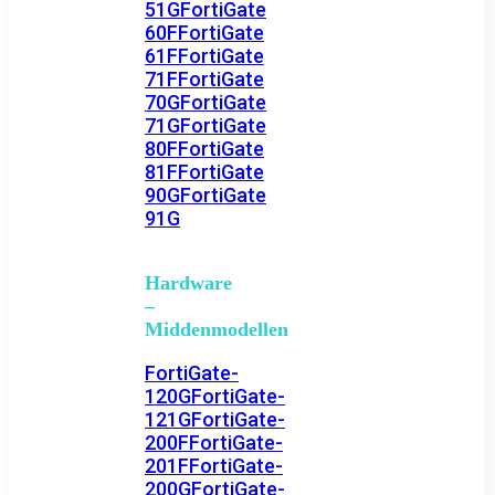
51G
FortiGate
60F
FortiGate
61F
FortiGate
71F
FortiGate
70G
FortiGate
71G
FortiGate
80F
FortiGate
81F
FortiGate
90G
FortiGate
91G
Hardware
–
Middenmodellen
FortiGate-
120G
FortiGate-
121G
FortiGate-
200F
FortiGate-
201F
FortiGate-
200G
FortiGate-