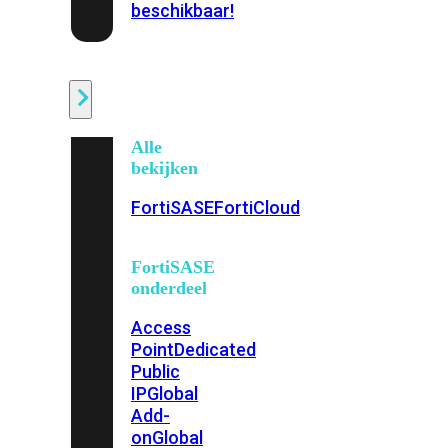
beschikbaar!
Cloud
Alle
bekijken
FortiSASE
FortiCloud
FortiSASE
onderdeel
Access
Point
Dedicated
Public
IP
Global
Add-
on
Global