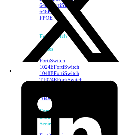
648F
FortiSwitch
648F-
FPOE
FortiSwitch
1000
Series
FortiSwitch
1024E
FortiSwitch
1048E
FortiSwitch
T1024E
FortiSwitch
T1024F-
FPOE
FortiSwitch
1048G
FortiSwitch
2000
Series