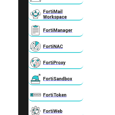
FortiMail
Workspace
FortiManager
FortiNAC
FortiProxy
FortiSandbox
FortiToken
FortiWeb