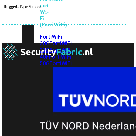
met
Rugged-Type
Support
Wi-
Fi
(FortiWiFi)
FortiWiFi
30G
FortiWiFi
31G
FortiWiFi
40F
FortiWiFi
50G
FortiWiFi
51G
FortiWiFi
60F
FortiWiFi
61F
FortiWiFi
70G
FortiWiFi
71G
FortiWiFi
80F
FortiWiFi
81F
Licentie