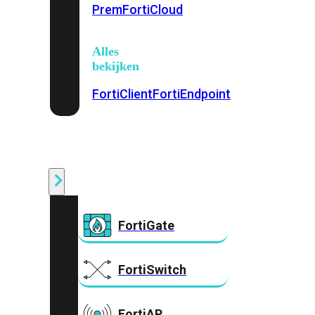
Prem
FortiCloud
Alles
bekijken
FortiClient
FortiEndpoint
Security
Fabric
Producten
FortiGate
FortiSwitch
FortiAP