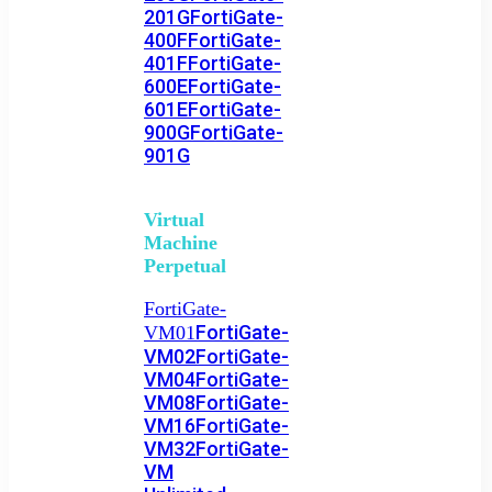
201G
FortiGate-
400F
FortiGate-
401F
FortiGate-
600E
FortiGate-
601E
FortiGate-
900G
FortiGate-
901G
Virtual
Machine
Perpetual
FortiGate-
FortiGate-
VM01
VM02
FortiGate-
VM04
FortiGate-
VM08
FortiGate-
VM16
FortiGate-
VM32
FortiGate-
VM