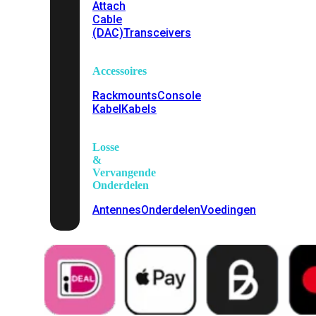
Attach
Cable
(DAC)
Transceivers
Accessoires
Rackmounts
Console
Kabel
Kabels
Losse
&
Vervangende
Onderdelen
Antennes
Onderdelen
Voedingen