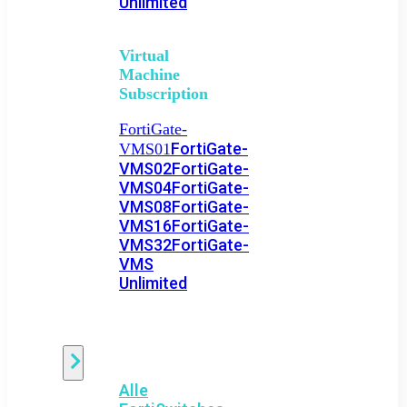
Unlimited
Virtual
Machine
Subscription
FortiGate-
FortiGate-
VMS01
VMS02
FortiGate-
VMS04
FortiGate-
VMS08
FortiGate-
VMS16
FortiGate-
VMS32
FortiGate-
VMS
Unlimited
Switch
Alle