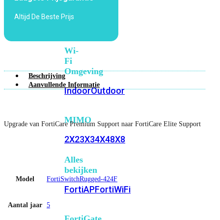
6E
Wi-
Altijd De Beste Prijs
Fi
7
Wi-
Fi
Omgeving
Beschrijving
Aanvullende Informatie
Indoor
Outdoor
MIMO
Upgrade van FortiCare Premium Support naar FortiCare Elite Support
2X2
3X3
4X4
8X8
Alles
bekijken
Model
FortiSwitchRugged-424F
FortiAP
FortiWiFi
Aantal jaar
5
FortiGate