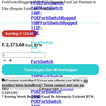
FortiSwitchRugged-424F-POE Upgrade FortiCare Premium to
FPOE
FortiSwitch
148F
FortiSwitch
Elite (Require FortiCare Premium)
148F-
POE
FortiSwitchRugged
108F
FortiSwitchRugged
112F-
POE
Korting: € 124,40
FortiSwitch
€
2.373,60
200
Series
FortiSwitchRugged-
424F-
FortiSwitch
POE
224D-
5
Toevoegen Aan Winkelwagen
FPOE
FortiSwitch
Jaar
Upgrade
248D
FortiSwitch
FortiCare
Grotere aantallen? Vraag een offerte aan.
Wilt u dit
224E
Fortiswitch
Premium
product laten installeren? Neem contact met ons op.
224E-
to
SKU:
Categorieën:
FC-10-R24FP-204-02-60
Ruggedized
POE
FortiSwitch
Elite
GTIN/UPC:
248E-
aantal
* Korting Wordt Berekend Vanaf De Adviesprijs Exclusief BTW.
POE
FortiSwitch