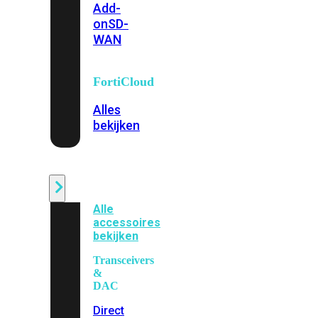
Add-
on
SD-
WAN
FortiCloud
Alles
bekijken
Accessoires
Alle
accessoires
bekijken
Transceivers
&
DAC
Direct