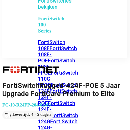
FortiSwitches
bekijken
FortiSwitch
100
Series
FortiSwitch
108F
FortiSwitch
108F-
POE
FortiSwitch
108F-
FPOE
FortiSwitch
110G-
FortiSwitchRugged-424F-POE 5 Jaar
FPOE
FortiSwitch
124F
FortiSwitch
Upgrade FortiCare Premium to Elite
124F-
POE
FortiSwitch
FC-10-R24FP-204-02-60
124F-
FPOE
FortiSwitch
Levertijd: 4 - 5 dagen
124G
FortiSwitch
124G-