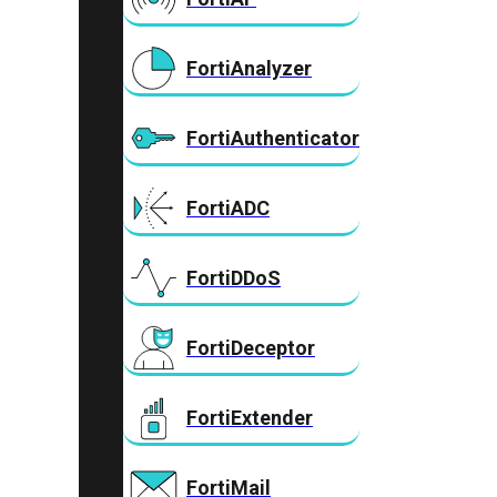
FortiAnalyzer
FortiAuthenticator
FortiADC
FortiDDoS
FortiDeceptor
FortiExtender
FortiMail