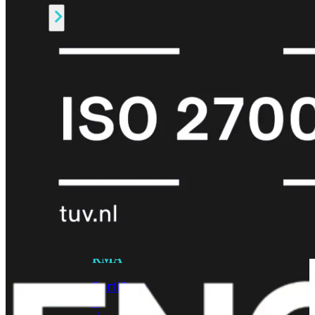
Alle
Licenties
bekijken
FortiCare
Support
FortiCare
Essentials
FortiCare
Premium
FortiCare
Elite
FortiCare
Upgrades
FortiCare
RMA
FortiCare
1