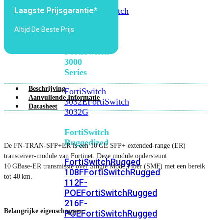
FortiSwitch
2048F
FortiSwitch
Laagste Prijsgarantie*
2048F-
Altijd De Beste Prijs
B2F
FortiSwitch
3000
Series
Beschrijving
FortiSwitch
Aanvullende Informatie
3032E
FortiSwitch
Datasheet
3032G
FortiSwitch
Ruggedized
De FN‑TRAN‑SFP+ER is een 10 GE SFP+ extended‑range (ER)
transceiver-module van Fortinet. Deze module ondersteunt
FortiSwitchRugged
10 GBase‑ER transmissie over Single Mode Fiber (SMF) met een bereik
108F
FortiSwitchRugged
tot 40 km.
112F-
POE
FortiSwitchRugged
216F-
Belangrijke eigenschappen:
POE
FortiSwitchRugged