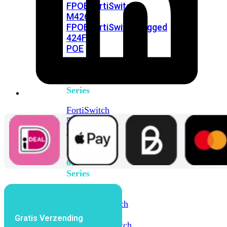
FPOE
FortiSwitch
M426E-
FPOE
FortiSwitchRugged
424F-
POE
FortiSwitch
500
Series
FortiSwitch
548D-
FPOE
FortiSwitch
600
Series
FortiSwitch
624F
FortiSwitch
624F-
Gratis Verzending
FPOE
FortiSwitch