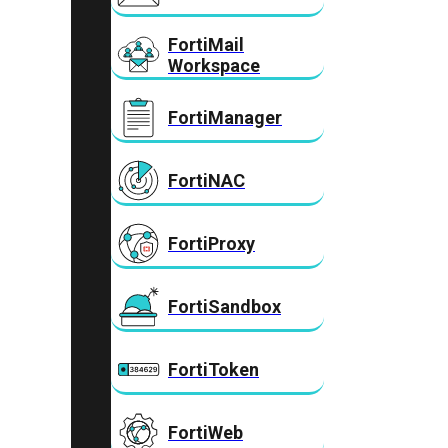
FortiMail
Workspace
FortiManager
FortiNAC
FortiProxy
FortiSandbox
FortiToken
FortiWeb