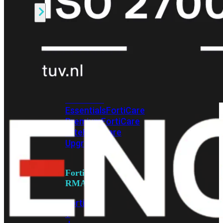
Alle
Licenties
bekijken
FortiCare
Support
FortiCare
Essentials
FortiCare
Premium
FortiCare
Elite
FortiCare
Upgrades
FortiCare
RMA
FortiCare
1