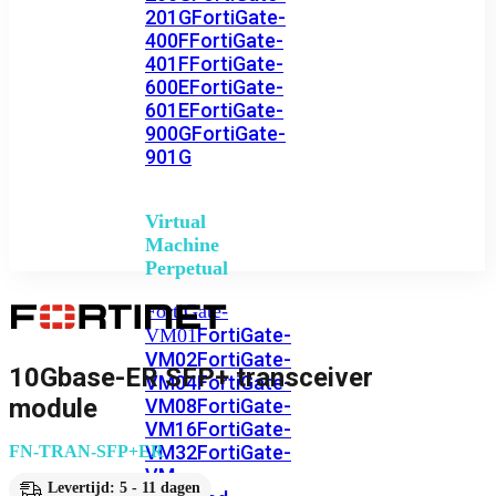
201G
FortiGate-
400F
FortiGate-
401F
FortiGate-
600E
FortiGate-
601E
FortiGate-
900G
FortiGate-
901G
Virtual
Machine
Perpetual
FortiGate-
FortiGate-
VM01
VM02
FortiGate-
10Gbase-ER SFP+ transceiver
VM04
FortiGate-
module
VM08
FortiGate-
VM16
FortiGate-
VM32
FortiGate-
FN-TRAN-SFP+ER
VM
Levertijd: 5 - 11 dagen