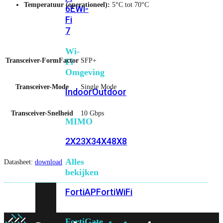
Temperatuur (operationeel):
5°C tot 70°C
6E
Wi-
Fi
7
Wi-
Transceiver-FormFactor
SFP+
Fi
Omgeving
Transceiver-Mode
Single Mode
Indoor
Outdoor
Transceiver-Snelheid
10 Gbps
MIMO
2X2
3X3
4X4
8X8
Alles
Datasheet:
download
bekijken
FortiAP
FortiWiFi
FortiGate