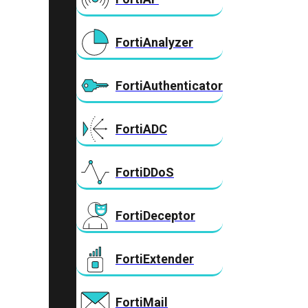
FortiAnalyzer
FortiAuthenticator
FortiADC
FortiDDoS
FortiDeceptor
FortiExtender
FortiMail