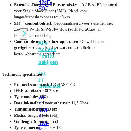
424F-
Extended‑Range 10 GE transmissie:
10 GBase‑ER protocol
POE
voor Single Mode Fiber (SMF). Ideaal voor
langeafstandsbackbones tot 40 km.
SFP+ compatibiliteit:
Geoptimaliseerd voor systemen met
WiFi
zowel SFP+ als SFP/SFP+ slots (zoals FortiGate- &
FortiSwitch-modellen).
Compatible met Fortinet-apparaten
: Ontwikkeld en
Alle
goedgekeurd door Fortinet wat compatibiliteit en
Access
betrouwbaarheid garandeert
Points
bekijken
Wi-
Technische specificities:
Fi
Protocol standaard:
10GBASE-ER
Generatie
IEEE standaard:
802.3ae
Wi-
Type module:
SFP+
Datalinksnelheid voor ethernet:
11,3 Gbps
Fi
Transmisiebereik:
40 km
5
Wi-
Media:
Single Mode (SM)
Fi
Golflengte (in nm):
1550
6
Wi-
Type connector:
Duplex LC
Fi