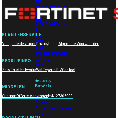
dag
RMA
FortiCare
4
uur
RMA
FortiCare
4
KLANTENSERVICE
uur
RMA
Veelgestelde vragen
Privacybeleid
Algemene Voorwaarden
met
onsite
FortiCare
Secure
BEDRIJFINFO
RMA
Zero Trust Networks
Wifi Experts B.V.
Contact
Security
Bundels
MIDDELEN
Advanced
Sitemap
Offerte Aanvragen
KvK: 27306093
Threat
Protection
Unified
Threat