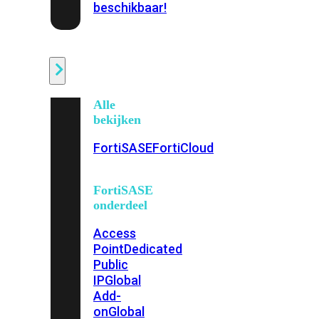
beschikbaar!
Cloud
Alle
bekijken
FortiSASE
FortiCloud
FortiSASE
onderdeel
Access
Point
Dedicated
Public
IP
Global
Add-
on
Global