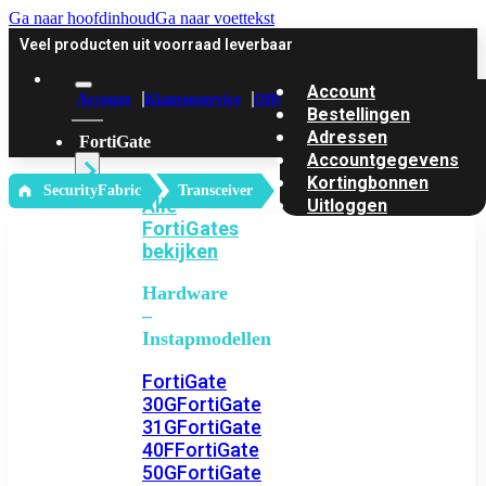
Ga naar hoofdinhoud
Ga naar voettekst
Veel producten uit voorraad leverbaar
Account
Account
Klantenservice
Offerte
Bestellingen
Adressen
FortiGate
Accountgegevens
Kortingbonnen
‎ SecurityFabric
Transceiver
Alle
Uitloggen
FortiGates
bekijken
Hardware
–
Instapmodellen
FortiGate
30G
FortiGate
31G
FortiGate
40F
FortiGate
50G
FortiGate