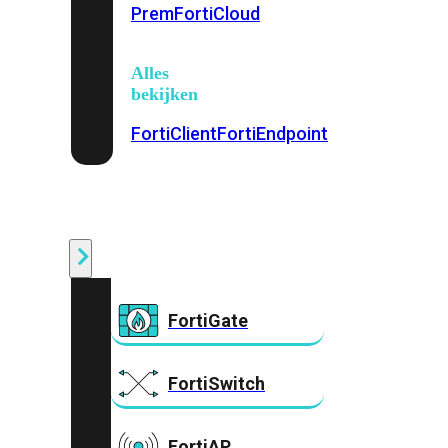
Prem
FortiCloud
Alles
bekijken
FortiClient
FortiEndpoint
Security
Fabric
Producten
FortiGate
FortiSwitch
FortiAP