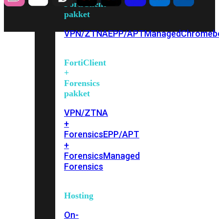
FortiClient
pakket
VPN/ZTNA
EPP/APT
Managed
Chromeb
FortiClient
+
Forensics
pakket
VPN/ZTNA
+
Forensics
EPP/APT
+
Forensics
Managed
Forensics
Hosting
On-