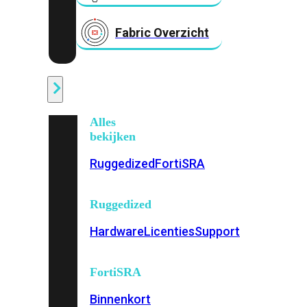
Fabric Overzicht
Industrieel
Alles
bekijken
Ruggedized
FortiSRA
Ruggedized
Hardware
Licenties
Support
FortiSRA
Binnenkort