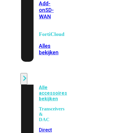
Add-
on
SD-
WAN
FortiCloud
Alles
bekijken
Accessoires
Alle
accessoires
bekijken
Transceivers
&
DAC
Direct