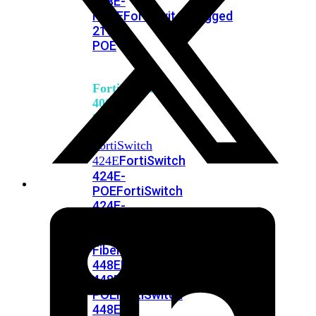
248E-
FPOE
FortiSwitchRugged
216F-
POE
FortiSwitch
400
Series
FortiSwitch
FortiSwitch
424E
424E-
POE
FortiSwitch
424E-
FPOE
FortiSwitch
424E-
Fiber
FortiSwitch
448E
FortiSwitch
448E-
POE
FortiSwitch
448E-