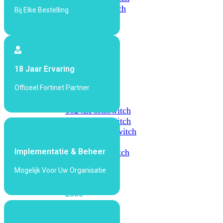
648F
FortiSwitch
Bij Elke Bestelling
648F-
FPOE
FortiSwitch
18 Jaar Ervaring
1000
Series
Officeel Fortinet Partner
FortiSwitch
1024E
FortiSwitch
1048E
FortiSwitch
T1024E
FortiSwitch
T1024F-
Implementatie & Beheer
FPOE
FortiSwitch
1048G
Mogelijk Voor Uw Organisatie
FortiSwitch
2000
Series