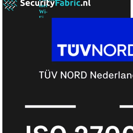
met
Wi-
Fi
(FortiWiFi)
FortiWiFi
30G
FortiWiFi
31G
FortiWiFi
40F
FortiWiFi
50G
FortiWiFi
51G
FortiWiFi
60F
FortiWiFi
61F
FortiWiFi
70G
FortiWiFi
71G
FortiWiFi
80F
FortiWiFi
81F
Licentie