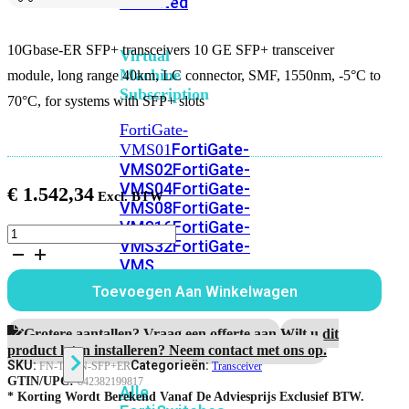
Unlimited
10Gbase-ER SFP+ transceivers 10 GE SFP+ transceiver
Virtual
Machine
module, long range 40km, LC connector, SMF, 1550nm, -5°C to
Subscription
70°C, for systems with SFP+ slots
FortiGate-
FortiGate-
VMS01
VMS02
FortiGate-
VMS04
FortiGate-
€
1.542,34
VMS08
FortiGate-
VMS16
FortiGate-
10Gbase-
VMS32
FortiGate-
ER
VMS
SFP+
transceiver
Unlimited
Toevoegen Aan Winkelwagen
module
aantal
Grotere aantallen? Vraag een offerte aan.
Wilt u dit
Switch
product laten installeren? Neem contact met ons op.
SKU:
Categorieën:
FN-TRAN-SFP+ER
Transceiver
GTIN/UPC:
842382199817
Alle
* Korting Wordt Berekend Vanaf De Adviesprijs Exclusief BTW.