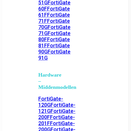
51G
FortiGate
60F
FortiGate
61F
FortiGate
71F
FortiGate
70G
FortiGate
71G
FortiGate
80F
FortiGate
81F
FortiGate
90G
FortiGate
91G
Hardware
–
Middenmodellen
FortiGate-
120G
FortiGate-
121G
FortiGate-
200F
FortiGate-
201F
FortiGate-
200G
FortiGate-