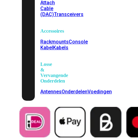
Attach
Cable
(DAC)
Transceivers
Accessoires
Rackmounts
Console
Kabel
Kabels
Losse
&
Vervangende
Onderdelen
Antennes
Onderdelen
Voedingen