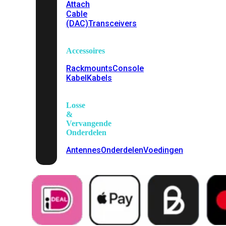
Attach
Cable
(DAC)
Transceivers
Accessoires
Rackmounts
Console
Kabel
Kabels
Losse
&
Vervangende
Onderdelen
Antennes
Onderdelen
Voedingen