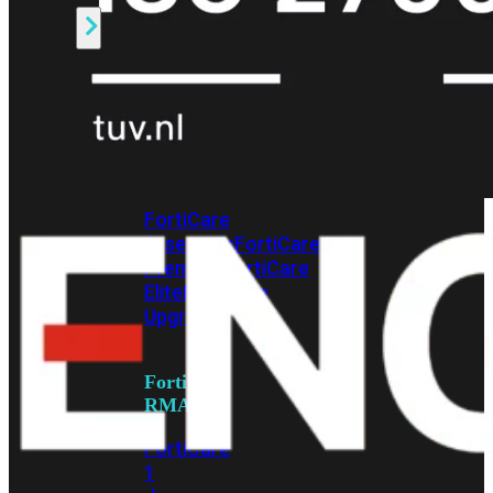
Alle
Licenties
bekijken
FortiCare
Support
FortiCare
Essentials
FortiCare
Premium
FortiCare
Elite
FortiCare
Upgrades
FortiCare
RMA
FortiCare
1