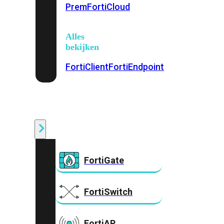
Prem
FortiCloud
Alles
bekijken
FortiClient
FortiEndpoint
Security
Fabric
Producten
FortiGate
FortiSwitch
FortiAP