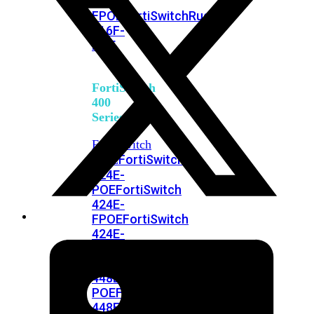
248E-
FPOE
FortiSwitchRugged
216F-
POE
FortiSwitch
400
Series
FortiSwitch
FortiSwitch
424E
424E-
POE
FortiSwitch
424E-
FPOE
FortiSwitch
424E-
Fiber
FortiSwitch
448E
FortiSwitch
448E-
POE
FortiSwitch
448E-