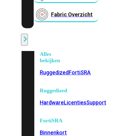
Fabric Overzicht
Industrieel
Alles
bekijken
Ruggedized
FortiSRA
Ruggedized
Hardware
Licenties
Support
FortiSRA
Binnenkort