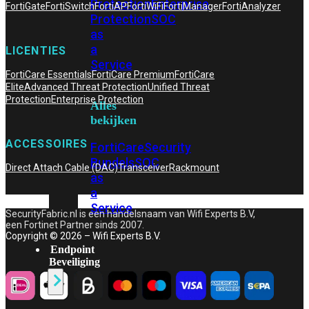
Protection
Enterprise
FortiGate
FortiSwitch
FortiAP
FortiWiFi
FortiManager
FortiAnalyzer
Protection
SOC
as
a
LICENTIES
Service
FortiCare Essentials
FortiCare Premium
FortiCare
Elite
Advanced Threat Protection
Unified Threat
Protection
Enterprise Protection
Alles
bekijken
ACCESSOIRES
FortiCare
Security
Bundels
SOC
Direct Attach Cable (DAC)
Transceiver
Rackmount
as
a
Service
SecurityFabric.nl is een handelsnaam van Wifi Experts B.V,
een Fortinet Partner sinds 2007.
Copyright © 2026 – Wifi Experts B.V.
Endpoint
Beveiliging