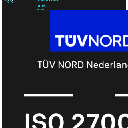
met
Wi-
Fi
(FortiWiFi)
FortiWiFi
30G
FortiWiFi
31G
FortiWiFi
40F
FortiWiFi
50G
FortiWiFi
51G
FortiWiFi
60F
FortiWiFi
61F
FortiWiFi
70G
FortiWiFi
71G
FortiWiFi
80F
FortiWiFi
81F
Licentie