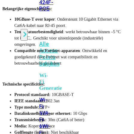
424F-
POE
Belangrijke eigenschappen:
10GBase‑T over koper
: Ondersteunt 10 Gigabit Ethernet via
Cat6A-kabel naar RJ-45 poort.
WiFi
Temperatuurbestendigheid
: werkt betrouwbaar binnen –5 °C
tot 85 °C,. Geschikt voor uiteenlopende (industriële)
Alle
omgevingen.
Access
Compatible met Fortinet-apparaten
: Ontwikkeld en
Points
goedgekeurd door Fortinet wat compatibiliteit en
bekijken
betrouwbaarheid garandeert
Wi-
Fi
Technische specificities:
Generatie
Protocol standaard:
10GBASE-T
Wi-
IEEE standaard:
802.3an
Fi
Type module:
SFP+
5
Wi-
Datalinksnelheid voor ethernet:
10 Gbps
Fi
Transmisiebereik:
30m (Cat6A of beter)
6
Wi-
Media:
Koper interface
Fi
Golflengte (in nm):
Niet beschikbaar