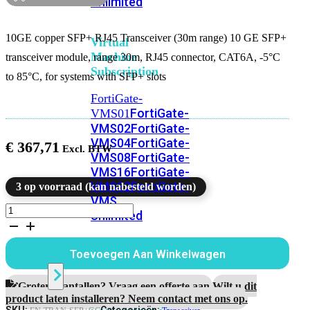
Unlimited
10GE copper SFP+ RJ45 Transceiver (30m range) 10 GE SFP+
Virtual
Machine
transceiver module, range 30m, RJ45 connector, CAT6A, -5°C
Subscription
to 85°C, for systems with SFP+ slots
FortiGate-
FortiGate-
VMS01
VMS02
FortiGate-
VMS04
FortiGate-
€
367,71
VMS08
FortiGate-
VMS16
FortiGate-
VMS32
FortiGate-
3 op voorraad (kan nabesteld worden)
VMS
10GE
Unlimited
copper
SFP+
RJ45
Toevoegen Aan Winkelwagen
Switch
Transceiver
module,
30m
Grotere aantallen? Vraag een offerte aan.
Wilt u dit
Alle
aantal
product laten installeren? Neem contact met ons op.