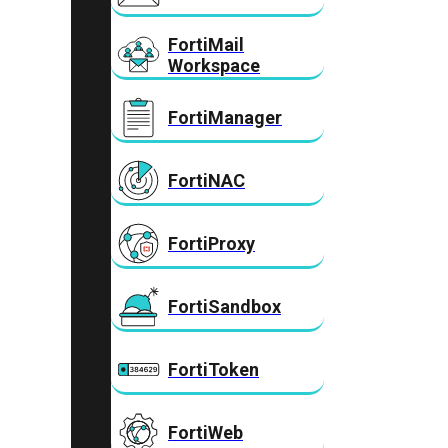
FortiMail
Workspace
FortiManager
FortiNAC
FortiProxy
FortiSandbox
FortiToken
FortiWeb