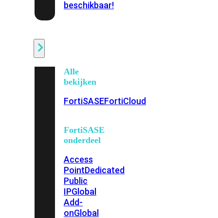
beschikbaar!
Cloud
Alle
bekijken
FortiSASE
FortiCloud
FortiSASE
onderdeel
Access
Point
Dedicated
Public
IP
Global
Add-
on
Global