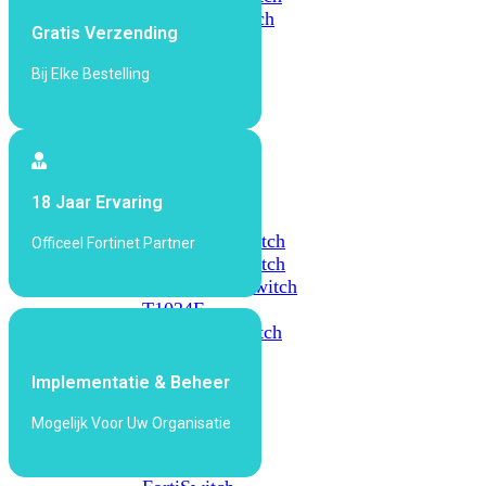
648F
FortiSwitch
Gratis Verzending
648F-
FPOE
Bij Elke Bestelling
FortiSwitch
1000
Series
18 Jaar Ervaring
FortiSwitch
1024E
FortiSwitch
Officeel Fortinet Partner
1048E
FortiSwitch
T1024E
FortiSwitch
T1024F-
FPOE
FortiSwitch
1048G
Implementatie & Beheer
FortiSwitch
2000
Mogelijk Voor Uw Organisatie
Series