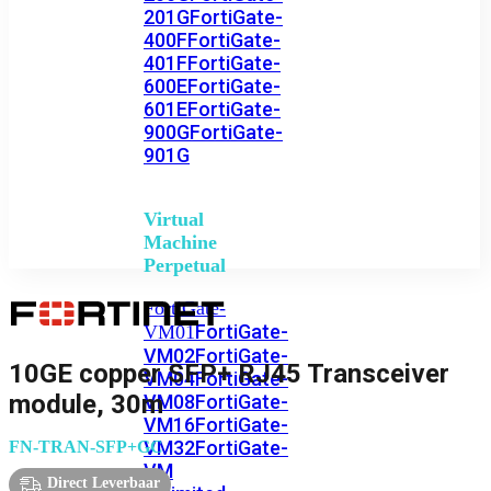
201G
FortiGate-
400F
FortiGate-
401F
FortiGate-
600E
FortiGate-
601E
FortiGate-
900G
FortiGate-
901G
Virtual
Machine
Perpetual
FortiGate-
FortiGate-
VM01
VM02
FortiGate-
10GE copper SFP+ RJ45 Transceiver
VM04
FortiGate-
module, 30m
VM08
FortiGate-
VM16
FortiGate-
VM32
FortiGate-
FN-TRAN-SFP+GC
VM
Direct Leverbaar