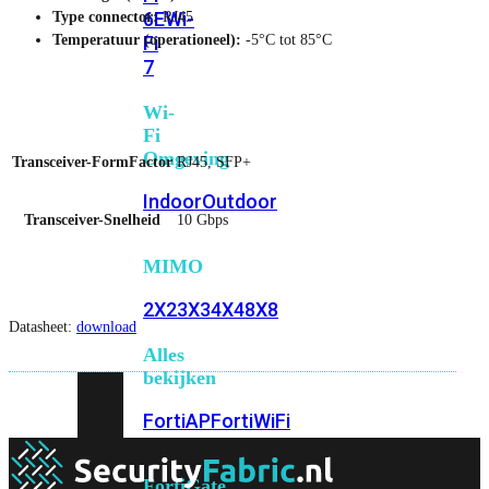
6E
Wi-
Type connector:
RJ45
Temperatuur (operationeel):
-5°C tot 85°C
Fi
7
Wi-
Fi
Omgeving
Transceiver-FormFactor
RJ45, SFP+
Indoor
Outdoor
Transceiver-Snelheid
10 Gbps
MIMO
2X2
3X3
4X4
8X8
Datasheet:
download
Alles
bekijken
FortiAP
FortiWiFi
FortiGate