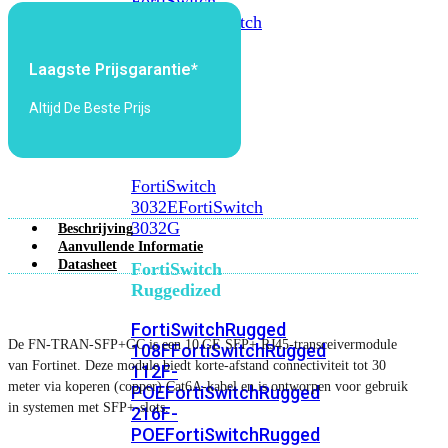
FortiSwitch
2048F
FortiSwitch
2048F-
B2F
Laagste Prijsgarantie*
FortiSwitch
Altijd De Beste Prijs
3000
Series
FortiSwitch
3032E
FortiSwitch
3032G
Beschrijving
Aanvullende Informatie
Datasheet
FortiSwitch
Ruggedized
FortiSwitchRugged
De FN‑TRAN‑SFP+GC is een 10 GE SFP+ RJ45-transceivermodule
108F
FortiSwitchRugged
van Fortinet. Deze module biedt korte-afstand connectiviteit tot 30
112F-
meter via koperen (copper) Cat6A-kabel en is ontworpen voor gebruik
POE
FortiSwitchRugged
in systemen met SFP+‑slots.
216F-
POE
FortiSwitchRugged