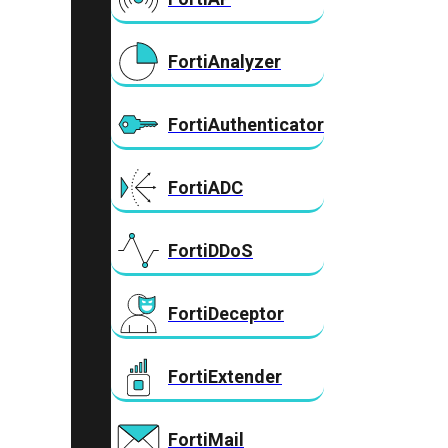
FortiAnalyzer
FortiAuthenticator
FortiADC
FortiDDoS
FortiDeceptor
FortiExtender
FortiMail