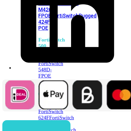
FPOE
FortiSwitch
M426E-
FPOE
FortiSwitchRugged
424F-
POE
FortiSwitch
500
Series
FortiSwitch
548D-
FPOE
FortiSwitch
600
Series
FortiSwitch
624F
FortiSwitch
624F-
FPOE
FortiSwitch