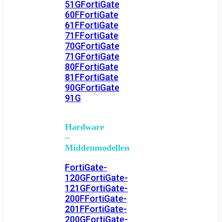
51G
FortiGate
60F
FortiGate
61F
FortiGate
71F
FortiGate
70G
FortiGate
71G
FortiGate
80F
FortiGate
81F
FortiGate
90G
FortiGate
91G
Hardware
–
Middenmodellen
FortiGate-
120G
FortiGate-
121G
FortiGate-
200F
FortiGate-
201F
FortiGate-
200G
FortiGate-