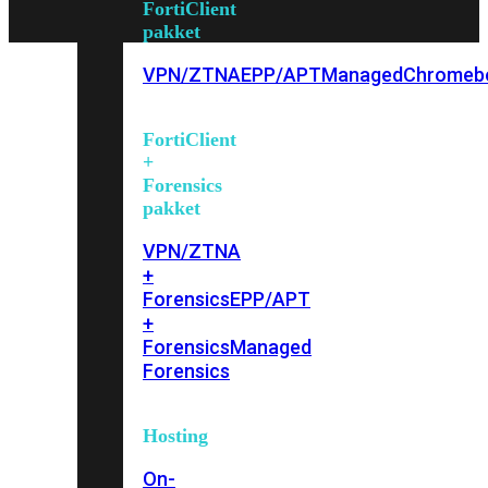
FortiClient
pakket
VPN/ZTNA
EPP/APT
Managed
Chromeb
FortiClient
+
Forensics
pakket
VPN/ZTNA
+
Forensics
EPP/APT
+
Forensics
Managed
Forensics
Hosting
On-