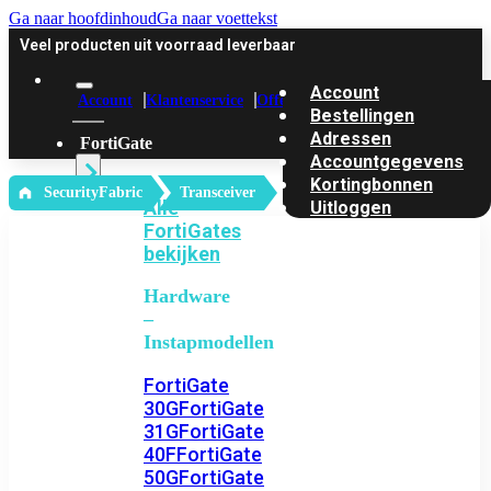
Ga naar hoofdinhoud
Ga naar voettekst
Veel producten uit voorraad leverbaar
Account
Account
Klantenservice
Offerte
Bestellingen
Adressen
FortiGate
Accountgegevens
Kortingbonnen
‎ SecurityFabric
Transceiver
Alle
Uitloggen
FortiGates
bekijken
Hardware
–
Instapmodellen
FortiGate
30G
FortiGate
31G
FortiGate
40F
FortiGate
50G
FortiGate