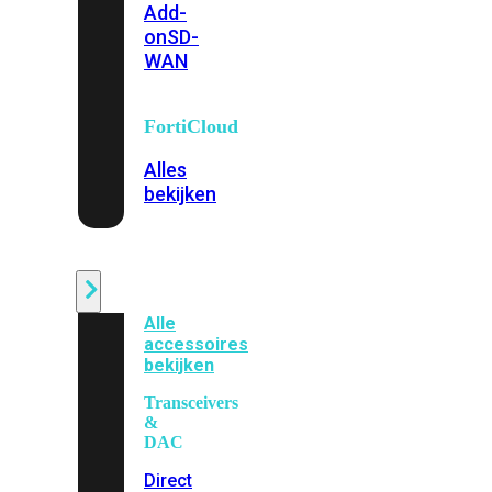
Add-
on
SD-
WAN
FortiCloud
Alles
bekijken
Accessoires
Alle
accessoires
bekijken
Transceivers
&
DAC
Direct