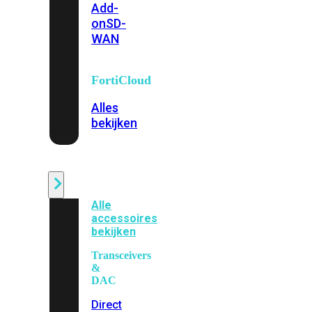
Add-
on
SD-
WAN
FortiCloud
Alles
bekijken
Accessoires
Alle
accessoires
bekijken
Transceivers
&
DAC
Direct