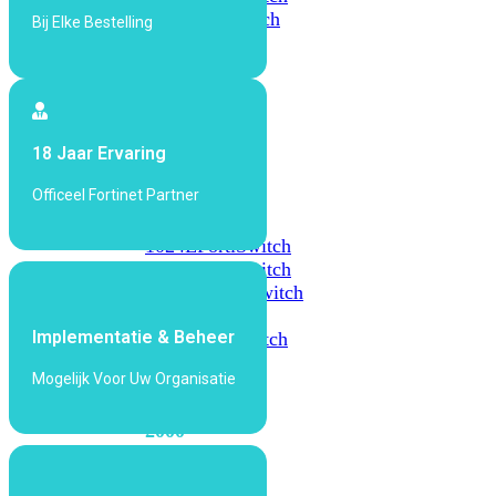
648F
FortiSwitch
Bij Elke Bestelling
648F-
FPOE
FortiSwitch
18 Jaar Ervaring
1000
Series
Officeel Fortinet Partner
FortiSwitch
1024E
FortiSwitch
1048E
FortiSwitch
T1024E
FortiSwitch
T1024F-
Implementatie & Beheer
FPOE
FortiSwitch
1048G
Mogelijk Voor Uw Organisatie
FortiSwitch
2000
Series