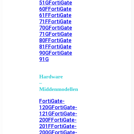
51G
FortiGate
60F
FortiGate
61F
FortiGate
71F
FortiGate
70G
FortiGate
71G
FortiGate
80F
FortiGate
81F
FortiGate
90G
FortiGate
91G
Hardware
–
Middenmodellen
FortiGate-
120G
FortiGate-
121G
FortiGate-
200F
FortiGate-
201F
FortiGate-
200G
FortiGate-