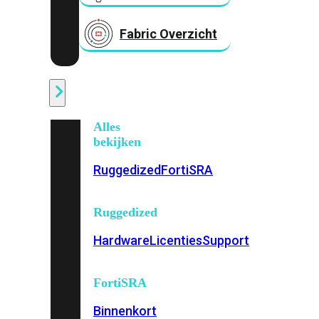
Fabric Overzicht
Industrieel
Alles
bekijken
Ruggedized
FortiSRA
Ruggedized
Hardware
Licenties
Support
FortiSRA
Binnenkort