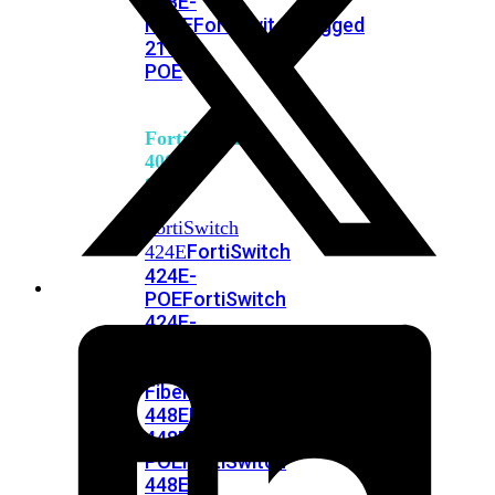
248E-
FPOE
FortiSwitchRugged
216F-
POE
FortiSwitch
400
Series
FortiSwitch
FortiSwitch
424E
424E-
POE
FortiSwitch
424E-
FPOE
FortiSwitch
424E-
Fiber
FortiSwitch
448E
FortiSwitch
448E-
POE
FortiSwitch
448E-