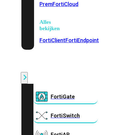
Prem
FortiCloud
Alles
bekijken
FortiClient
FortiEndpoint
Security
Fabric
Producten
FortiGate
FortiSwitch
FortiAP