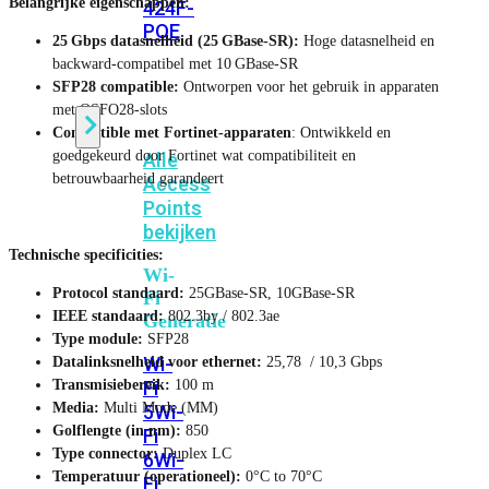
Belangrijke eigenschappen:
424F-
POE
25 Gbps datasnelheid (25 GBase‑SR):
Hoge datasnelheid en
backward-compatibel met 10 GBase‑SR
SFP28 compatible:
Ontworpen voor het gebruik in apparaten
WiFi
met QSFO28-slots
Compatible met Fortinet-apparaten
: Ontwikkeld en
goedgekeurd door Fortinet wat compatibiliteit en
Alle
betrouwbaarheid garandeert
Access
Points
bekijken
Technische specificities:
Wi-
Protocol standaard:
25GBase-SR, 10GBase-SR
Fi
IEEE standaard:
802.3by / 802.3ae
Generatie
Type module:
SFP28
Wi-
Datalinksnelheid voor ethernet:
25,78 / 10,3 Gbps
Transmisiebereik:
100 m
Fi
Media:
Multi Mode (MM)
5
Wi-
Golflengte (in nm):
850
Fi
Type connector:
Duplex LC
6
Wi-
Temperatuur (operationeel):
0°C to 70°C
Fi