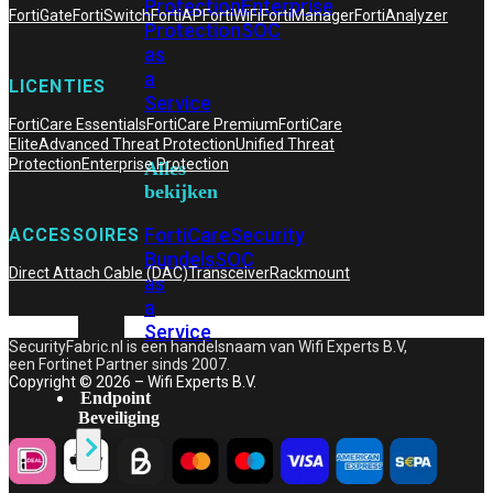
Protection
Enterprise
FortiGate
FortiSwitch
FortiAP
FortiWiFi
FortiManager
FortiAnalyzer
Protection
SOC
as
a
LICENTIES
Service
FortiCare Essentials
FortiCare Premium
FortiCare
Elite
Advanced Threat Protection
Unified Threat
Protection
Enterprise Protection
Alles
bekijken
FortiCare
Security
ACCESSOIRES
Bundels
SOC
Direct Attach Cable (DAC)
Transceiver
Rackmount
as
a
Service
SecurityFabric.nl is een handelsnaam van Wifi Experts B.V,
een Fortinet Partner sinds 2007.
Copyright © 2026 – Wifi Experts B.V.
Endpoint
Beveiliging