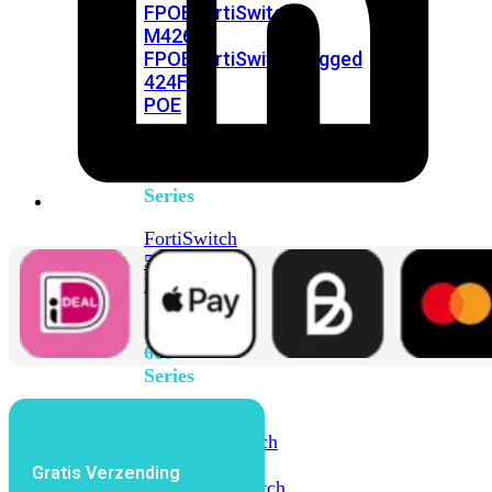
FPOE
FortiSwitch
M426E-
FPOE
FortiSwitchRugged
424F-
POE
FortiSwitch
500
Series
FortiSwitch
548D-
FPOE
FortiSwitch
600
Series
FortiSwitch
624F
FortiSwitch
624F-
Gratis Verzending
FPOE
FortiSwitch