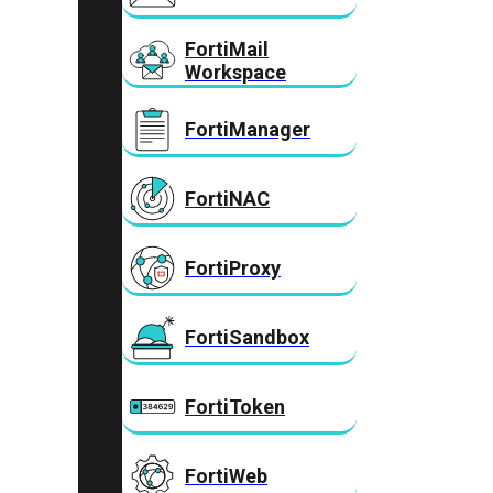
FortiMail
Workspace
FortiManager
FortiNAC
FortiProxy
FortiSandbox
FortiToken
FortiWeb