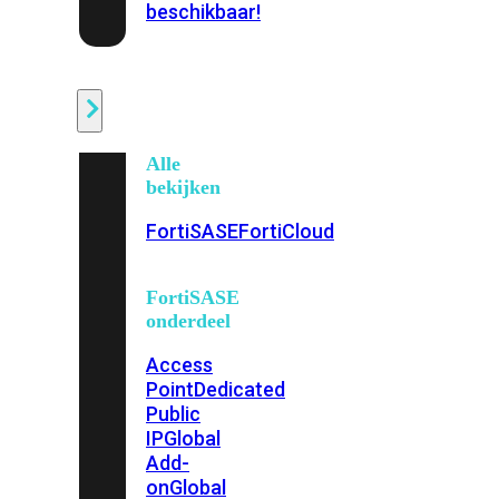
beschikbaar!
Cloud
Alle
bekijken
FortiSASE
FortiCloud
FortiSASE
onderdeel
Access
Point
Dedicated
Public
IP
Global
Add-
on
Global