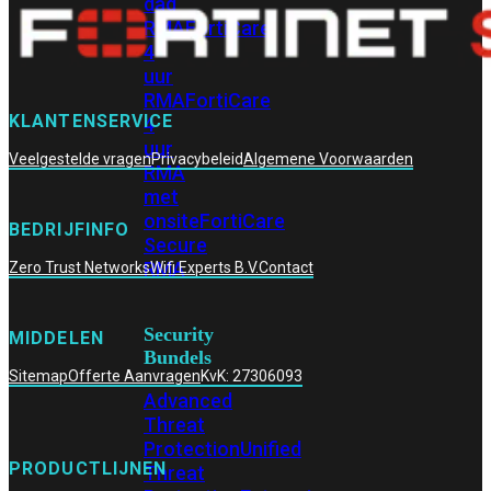
dag
RMA
FortiCare
4
uur
RMA
FortiCare
KLANTENSERVICE
4
uur
Veelgestelde vragen
Privacybeleid
Algemene Voorwaarden
RMA
met
onsite
FortiCare
BEDRIJFINFO
Secure
RMA
Zero Trust Networks
Wifi Experts B.V.
Contact
Security
MIDDELEN
Bundels
Sitemap
Offerte Aanvragen
KvK: 27306093
Advanced
Threat
Protection
Unified
PRODUCTLIJNEN
Threat