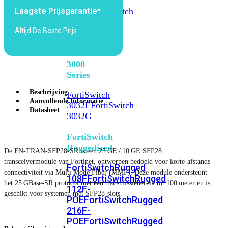
FortiSwitch
2048F
FortiSwitch
Laagste Prijsgarantie*
2048F-
Altijd De Beste Prijs
B2F
FortiSwitch
3000
Series
Beschrijving
FortiSwitch
Aanvullende Informatie
3032E
FortiSwitch
Datasheet
3032G
FortiSwitch
Ruggedized
De FN‑TRAN‑SFP28‑SR is een 25 GE / 10 GE SFP28
transceivermodule van Fortinet, ontworpen bedoeld voor korte-afstands
FortiSwitchRugged
connectiviteit via Multi Mode Fiber (MMF). Deze module ondersteunt
108F
FortiSwitchRugged
het 25 GBase‑SR protocol met een transmissiebereik tot 100 meter en is
112F-
geschikt voor systemen met SFP28‑slots.
POE
FortiSwitchRugged
216F-
POE
FortiSwitchRugged