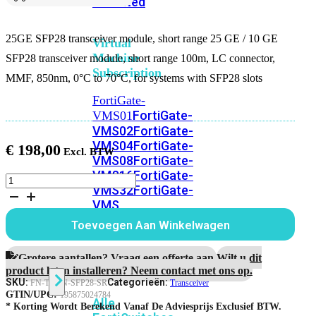
Unlimited
25GE SFP28 transceiver module, short range 25 GE / 10 GE
Virtual
Machine
SFP28 transceiver module, short range 100m, LC connector,
Subscription
MMF, 850nm, 0°C to 70°C, for systems with SFP28 slots
FortiGate-
FortiGate-
VMS01
VMS02
FortiGate-
VMS04
FortiGate-
€
198,00
VMS08
FortiGate-
VMS16
FortiGate-
25GE
VMS32
FortiGate-
SFP28
VMS
transceiver
module,
Unlimited
Toevoegen Aan Winkelwagen
short
range
aantal
Grotere aantallen? Vraag een offerte aan.
Wilt u dit
Switch
product laten installeren? Neem contact met ons op.
SKU:
Categorieën:
FN-TRAN-SFP28-SR
Transceiver
GTIN/UPC:
195875024784
Alle
* Korting Wordt Berekend Vanaf De Adviesprijs Exclusief BTW.