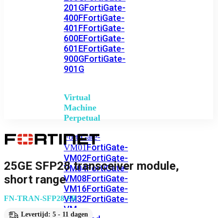
201G
FortiGate-
400F
FortiGate-
401F
FortiGate-
600E
FortiGate-
601E
FortiGate-
900G
FortiGate-
901G
Virtual
Machine
Perpetual
FortiGate-
FortiGate-
VM01
VM02
FortiGate-
25GE SFP28 transceiver module,
VM04
FortiGate-
short range
VM08
FortiGate-
VM16
FortiGate-
VM32
FortiGate-
FN-TRAN-SFP28-SR
VM
Levertijd: 5 - 11 dagen