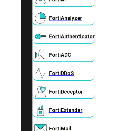
FortiAnalyzer
FortiAuthenticator
FortiADC
FortiDDoS
FortiDeceptor
FortiExtender
FortiMail