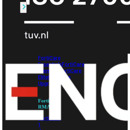
Alle
Licenties
bekijken
FortiCare
Support
FortiCare
Essentials
FortiCare
Premium
FortiCare
Elite
FortiCare
Upgrades
FortiCare
RMA
FortiCare
1