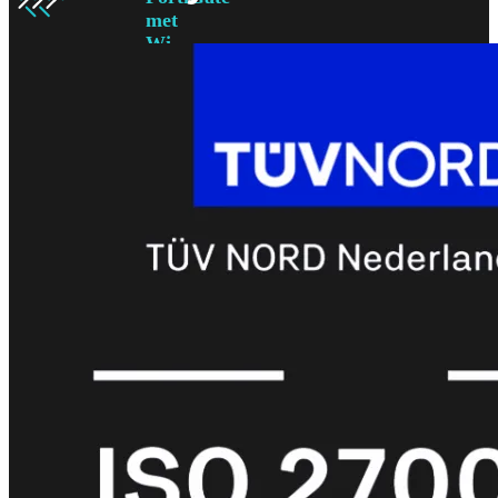
met
Wi-
Fi
(FortiWiFi)
FortiWiFi
30G
FortiWiFi
31G
FortiWiFi
40F
FortiWiFi
50G
FortiWiFi
51G
FortiWiFi
60F
FortiWiFi
61F
FortiWiFi
70G
FortiWiFi
71G
FortiWiFi
80F
FortiWiFi
81F
Licentie