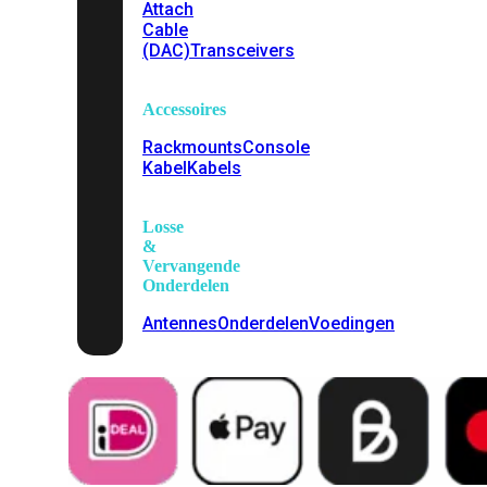
Attach
Cable
(DAC)
Transceivers
Accessoires
Rackmounts
Console
Kabel
Kabels
Losse
&
Vervangende
Onderdelen
Antennes
Onderdelen
Voedingen