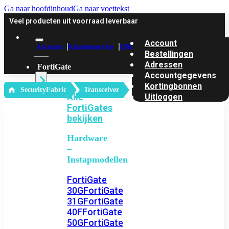
Ga naar hoofdinhoud
Ga naar voettekst
Veel producten uit voorraad leverbaar
Account
Account
Klantenservice
Offerte
Bestellingen
Adressen
FortiGate
Accountgegevens
Kortingbonnen
‎ SecurityFabric
Transceiver
Alle
Uitloggen
FortiGates
bekijken
Hardware
–
Instapmodellen
FortiGate
30G
FortiGate
31G
FortiGate
40F
FortiGate
50G
FortiGate