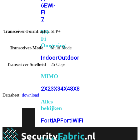
6E
Wi-
Fi
7
Transceiver-FormFactor
SFP+
Wi-
Fi
Omgeving
Transceiver-Mode
Multi Mode
Indoor
Outdoor
Transceiver-Snelheid
25 Gbps
MIMO
2X2
3X3
4X4
8X8
Datasheet:
download
Alles
bekijken
FortiAP
FortiWiFi
FortiGate