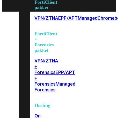
FortiClient
pakket
VPN/ZTNA
EPP/APT
Managed
Chromeb
FortiClient
+
Forensics
pakket
VPN/ZTNA
+
Forensics
EPP/APT
+
Forensics
Managed
Forensics
Hosting
On-