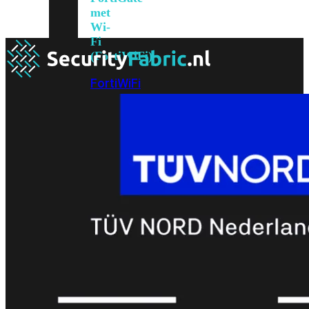
met
Wi-
Fi
(FortiWiFi)
FortiWiFi
30G
FortiWiFi
31G
FortiWiFi
40F
FortiWiFi
50G
FortiWiFi
51G
FortiWiFi
60F
FortiWiFi
61F
FortiWiFi
70G
FortiWiFi
71G
FortiWiFi
80F
FortiWiFi
81F
Licentie