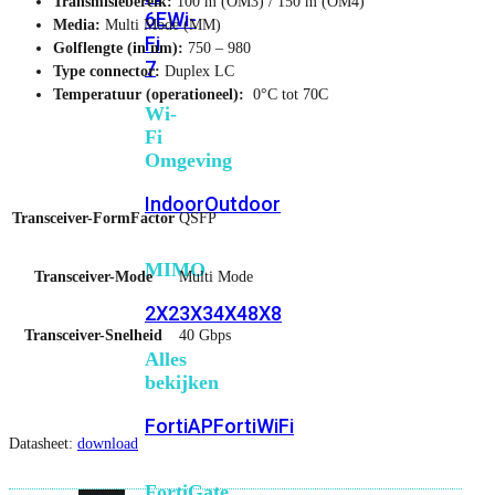
Transmisiebereik:
100 m (OM3) / 150 m (OM4)
6E
Wi-
Media:
Multi Mode (MM)
Fi
Golflengte (in nm):
750 – 980
7
Type connector:
Duplex LC
Temperatuur (operationeel):
0°C tot 70C
Wi-
Fi
Omgeving
Indoor
Outdoor
Transceiver-FormFactor
QSFP
MIMO
Transceiver-Mode
Multi Mode
2X2
3X3
4X4
8X8
Transceiver-Snelheid
40 Gbps
Alles
bekijken
FortiAP
FortiWiFi
Datasheet:
download
FortiGate