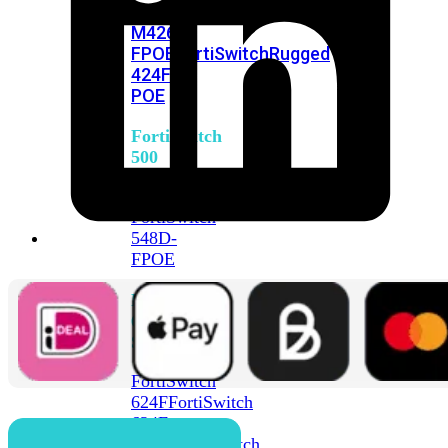
FPOE
FortiSwitch
M426E-
FPOE
FortiSwitchRugged
424F-
POE
FortiSwitch
500
Series
FortiSwitch
548D-
FPOE
FortiSwitch
600
Series
FortiSwitch
624F
FortiSwitch
624F-
FPOE
FortiSwitch