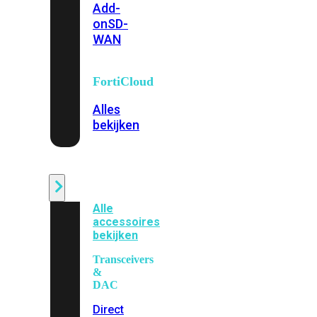
Add-
on
SD-
WAN
FortiCloud
Alles
bekijken
Accessoires
Alle
accessoires
bekijken
Transceivers
&
DAC
Direct