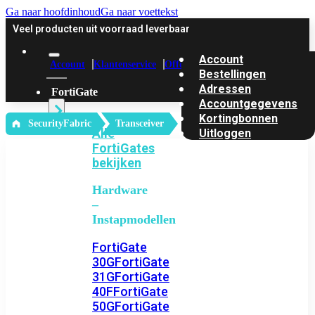
Ga naar hoofdinhoud
Ga naar voettekst
Veel producten uit voorraad leverbaar
Account
Account
Klantenservice
Offerte
Bestellingen
Adressen
FortiGate
Accountgegevens
Kortingbonnen
‎ SecurityFabric
Transceiver
Alle
Uitloggen
FortiGates
bekijken
Hardware
–
Instapmodellen
FortiGate
30G
FortiGate
31G
FortiGate
40F
FortiGate
50G
FortiGate