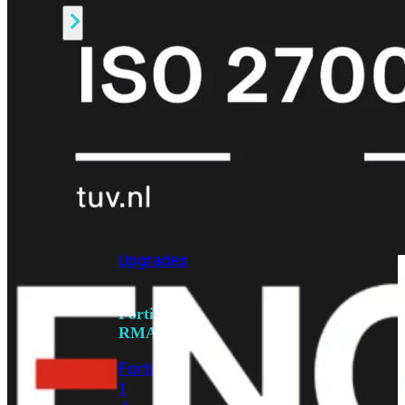
Alle
Licenties
bekijken
FortiCare
Support
FortiCare
Essentials
FortiCare
Premium
FortiCare
Elite
FortiCare
Upgrades
FortiCare
RMA
FortiCare
1