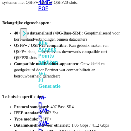
424F-
systemen met QSFP+‑ slots of QSFP28‑slots.
POE
Belangrijke eigenschappen:
WiFi
40 Gbps datasnelheid (40G‑Base‑SR4):
Geoptimaliseerd voor
kort‑afstandverbindingen binnen datacenters
Alle
QSFP+ / QSFP28 compatible:
Kan gebruik maken van
Access
QSFP+-slots, maar is tevens downwards compatible met
Points
QSFP28-slots
bekijken
Compatible met Fortinet-apparaten
: Ontwikkeld en
goedgekeurd door Fortinet wat compatibiliteit en
Wi-
betrouwbaarheid garandeert
Fi
Generatie
Technische specificities:
Wi-
Fi
Protocol standaard:
40GBase-SR4
5
Wi-
IEEE standaard:
802.3ba
Fi
Type module:
QSFP+
6
Wi-
Datalinksnelheid voor ethernet:
1,06 Gbps / 41,2 Gbps
Fi