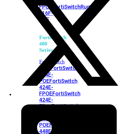
248E-
FPOE
FortiSwitchRugged
216F-
POE
FortiSwitch
400
Series
FortiSwitch
FortiSwitch
424E
424E-
POE
FortiSwitch
424E-
FPOE
FortiSwitch
424E-
Fiber
FortiSwitch
448E
FortiSwitch
448E-
POE
FortiSwitch
448E-