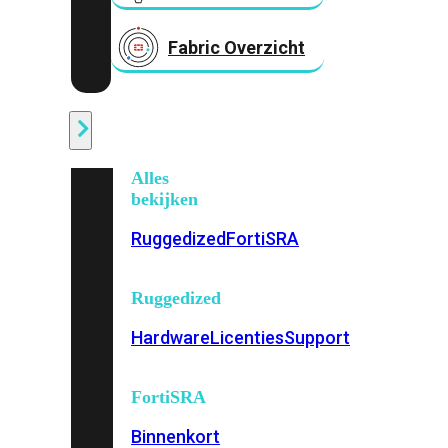
Fabric Overzicht
Industrieel
Alles
bekijken
Ruggedized
FortiSRA
Ruggedized
Hardware
Licenties
Support
FortiSRA
Binnenkort