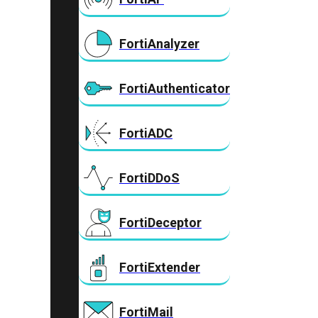
FortiAnalyzer
FortiAuthenticator
FortiADC
FortiDDoS
FortiDeceptor
FortiExtender
FortiMail