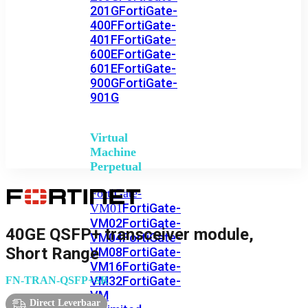
201G
FortiGate-
400F
FortiGate-
401F
FortiGate-
600E
FortiGate-
601E
FortiGate-
900G
FortiGate-
901G
Virtual
Machine
Perpetual
FortiGate-
FortiGate-
VM01
VM02
FortiGate-
40GE QSFP+ transceiver module,
VM04
FortiGate-
Short Range
VM08
FortiGate-
VM16
FortiGate-
VM32
FortiGate-
FN-TRAN-QSFP+SR
VM
Direct Leverbaar