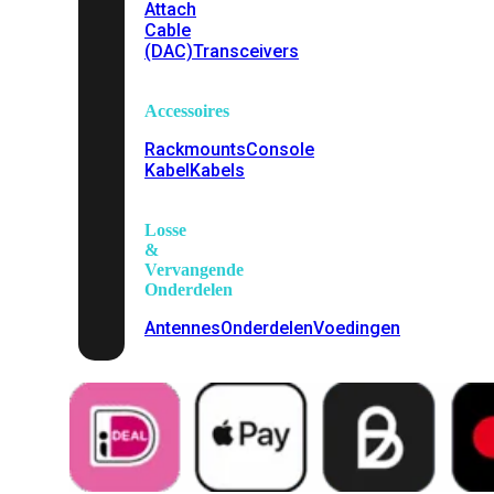
Attach
Cable
(DAC)
Transceivers
Accessoires
Rackmounts
Console
Kabel
Kabels
Losse
&
Vervangende
Onderdelen
Antennes
Onderdelen
Voedingen