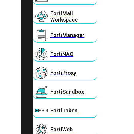
FortiMail
Workspace
FortiManager
FortiNAC
FortiProxy
FortiSandbox
FortiToken
FortiWeb