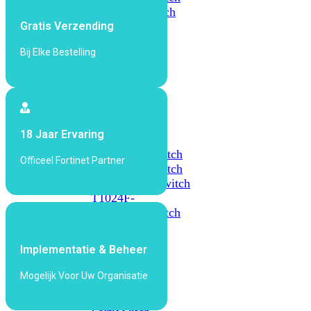
648F
FortiSwitch
Gratis Verzending
648F-
FPOE
Bij Elke Bestelling
FortiSwitch
1000
Series
18 Jaar Ervaring
FortiSwitch
1024E
FortiSwitch
Officeel Fortinet Partner
1048E
FortiSwitch
T1024E
FortiSwitch
T1024F-
FPOE
FortiSwitch
1048G
Implementatie & Beheer
FortiSwitch
2000
Mogelijk Voor Uw Organisatie
Series