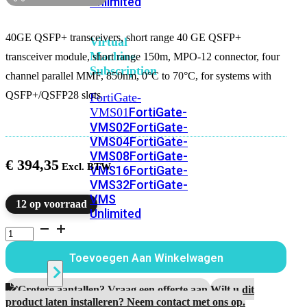
Unlimited
40GE QSFP+ transceivers, short range 40 GE QSFP+
Virtual
Machine
transceiver module, short range 150m, MPO-12 connector, four
Subscription
channel parallel MMF, 850nm, 0°C to 70°C, for systems with
QSFP+/QSFP28 slots
FortiGate-
FortiGate-
VMS01
VMS02
FortiGate-
VMS04
FortiGate-
VMS08
FortiGate-
€
394,35
VMS16
FortiGate-
VMS32
FortiGate-
VMS
12 op voorraad
Unlimited
40GE
QSFP+
transceiver
Switch
Toevoegen Aan Winkelwagen
module,
Short
Range
Grotere aantallen? Vraag een offerte aan.
Wilt u dit
Alle
aantal
product laten installeren? Neem contact met ons op.