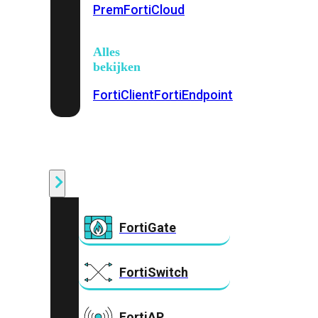
Prem
FortiCloud
Alles
bekijken
FortiClient
FortiEndpoint
Security
Fabric
Producten
FortiGate
FortiSwitch
FortiAP