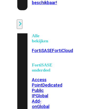
beschikbaar!
Cloud
Alle
bekijken
FortiSASE
FortiCloud
FortiSASE
onderdeel
Access
Point
Dedicated
Public
IP
Global
Add-
on
Global