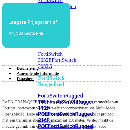
FortiSwitch
2048F
FortiSwitch
2048F-
B2F
Laagste Prijsgarantie*
FortiSwitch
Altijd De Beste Prijs
3000
Series
FortiSwitch
3032E
FortiSwitch
3032G
Beschrijving
Aanvullende Informatie
FortiSwitch
Datasheet
Ruggedized
FortiSwitchRugged
108F
FortiSwitchRugged
De FN‑TRAN‑QSFP+SR is een 40 GE QSFP+ transceivermodule van
112F-
Fortinet, ontworpen voor korte‑afstandconnectiviteit via Multi Mode
POE
FortiSwitchRugged
Fiber (MMF). Deze module ondersteunt het 40G‑Base‑SR4 protocol
216F-
met een transmissiebereik tot maximaal 150 meter. Verder maakt de
POE
FortiSwitchRugged
module gebruik van een MPO‑12 connector en is geschikt voor