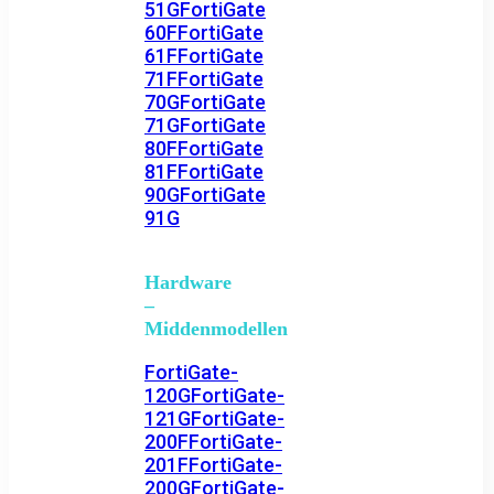
51G
FortiGate
60F
FortiGate
61F
FortiGate
71F
FortiGate
70G
FortiGate
71G
FortiGate
80F
FortiGate
81F
FortiGate
90G
FortiGate
91G
Hardware
–
Middenmodellen
FortiGate-
120G
FortiGate-
121G
FortiGate-
200F
FortiGate-
201F
FortiGate-
200G
FortiGate-