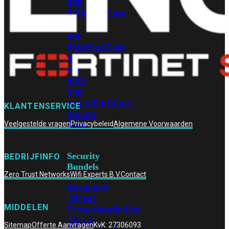
dag
RMA
FortiCare
4
uur
RMA
FortiCare
4
uur
RMA
met
onsite
FortiCare
KLANTENSERVICE
Secure
Veelgestelde vragen
Privacybeleid
Algemene Voorwaarden
RMA
Security
BEDRIJFINFO
Bundels
Zero Trust Networks
Wifi Experts B.V.
Contact
Advanced
Threat
MIDDELEN
Protection
Unified
Threat
Sitemap
Offerte Aanvragen
KvK: 27306093