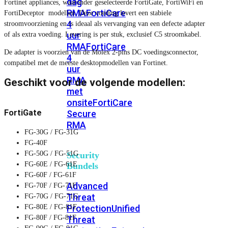
dag
Fortinet appliances, waaronder geselecteerde FortiGate, FortiWiFi en
RMA
FortiCare
FortiDeceptor modellen. Deze voeding levert een stabiele
4
stroomvoorziening en is ideaal als vervanging van een defecte adapter
uur
of als extra voeding. Levering is per stuk, exclusief C5 stroomkabel.
RMA
FortiCare
De adapter is voorzien van de Molex 2-pins DC voedingsconnector,
4
compatibel met de meeste desktopmodellen van Fortinet.
uur
RMA
Geschikt voor de volgende modellen:
met
onsite
FortiCare
FortiGate
Secure
RMA
FG-30G / FG-31G
FG-40F
FG-50G / FG-51G
Security
FG-60E / FG-61E
Bundels
FG-60F / FG-61F
Advanced
FG-70F / FG-71F
Threat
FG-70G / FG-71G
FG-80E / FG-81E
Protection
Unified
FG-80F / FG-81F
Threat