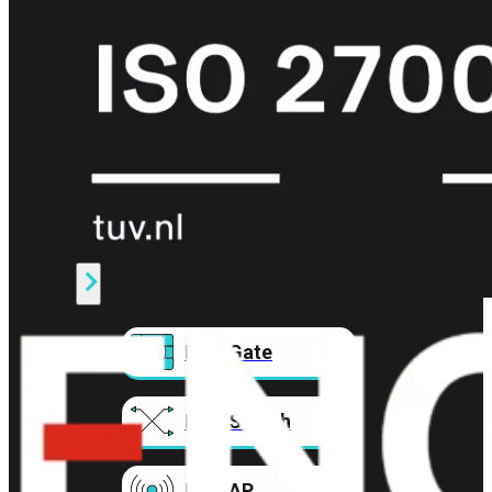
Prem
FortiCloud
Alles
bekijken
FortiClient
FortiEndpoint
Security
Fabric
Producten
FortiGate
FortiSwitch
FortiAP