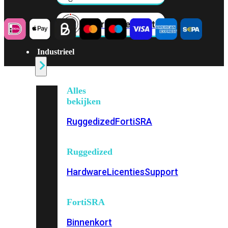
Fabric Overzicht
Industrieel
Alles
bekijken
Ruggedized
FortiSRA
Ruggedized
Hardware
Licenties
Support
FortiSRA
Binnenkort