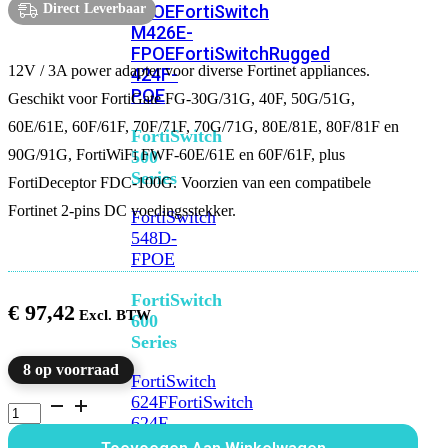
FPOE
FortiSwitch
Direct Leverbaar
M426E-
FPOE
FortiSwitchRugged
12V / 3A power adapter voor diverse Fortinet appliances.
424F-
POE
Geschikt voor FortiGate FG-30G/31G, 40F, 50G/51G,
60E/61E, 60F/61F, 70F/71F, 70G/71G, 80E/81E, 80F/81F en
FortiSwitch
90G/91G, FortiWiFi FWF-60E/61E en 60F/61F, plus
500
Series
FortiDeceptor FDC-100G. Voorzien van een compatibele
Fortinet 2-pins DC voedingsstekker.
FortiSwitch
548D-
FPOE
FortiSwitch
€
97,42
600
Series
8 op voorraad
FortiSwitch
624F
FortiSwitch
Power
adapter
624F-
voor
FPOE
FortiSwitch