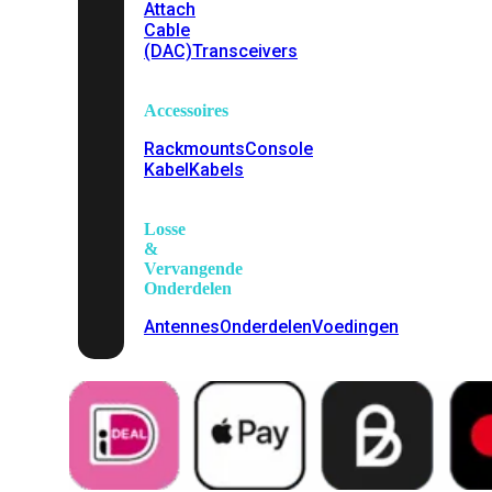
Attach
Cable
(DAC)
Transceivers
Accessoires
Rackmounts
Console
Kabel
Kabels
Losse
&
Vervangende
Onderdelen
Antennes
Onderdelen
Voedingen