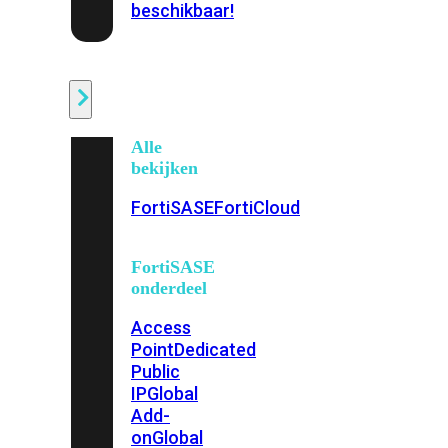
beschikbaar!
Cloud
Alle
bekijken
FortiSASE
FortiCloud
FortiSASE
onderdeel
Access
Point
Dedicated
Public
IP
Global
Add-
on
Global