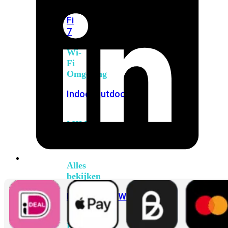
6E
Wi-
Fi
7
Wi-
Fi
Omgeving
Indoor
Outdoor
MIMO
2X2
3X3
4X4
8X8
Alles
bekijken
FortiAP
FortiWiFi
FortiGate