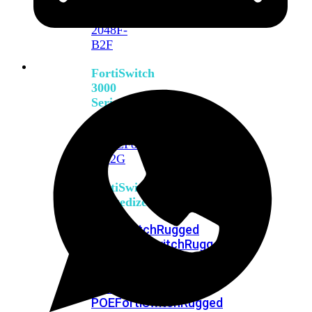
FortiSwitch
2048F
FortiSwitch
2048F-
B2F
FortiSwitch
3000
Series
FortiSwitch
3032E
FortiSwitch
3032G
FortiSwitch
Ruggedized
FortiSwitchRugged
108F
FortiSwitchRugged
112F-
POE
FortiSwitchRugged
216F-
POE
FortiSwitchRugged