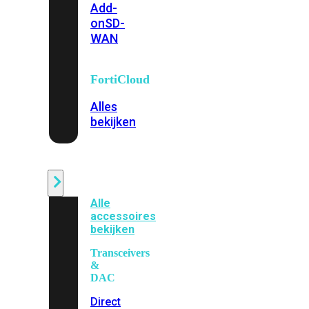
Add-
on
SD-
WAN
FortiCloud
Alles
bekijken
Accessoires
Alle
accessoires
bekijken
Transceivers
&
DAC
Direct