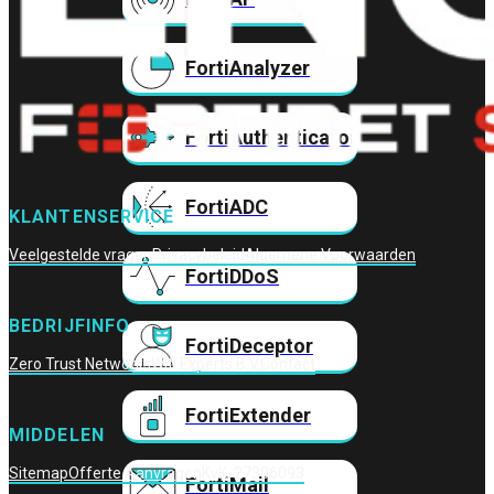
FortiAnalyzer
FortiAuthenticator
FortiADC
KLANTENSERVICE
Veelgestelde vragen
Privacybeleid
Algemene Voorwaarden
FortiDDoS
BEDRIJFINFO
FortiDeceptor
Zero Trust Networks
Wifi Experts B.V.
Contact
FortiExtender
MIDDELEN
Sitemap
Offerte Aanvragen
KvK: 27306093
FortiMail