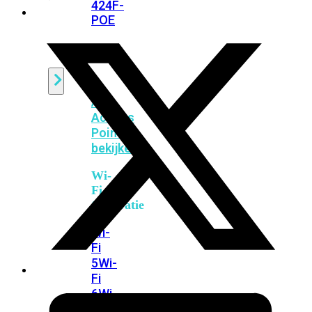
424F-
POE
WiFi
Alle
Access
Points
bekijken
Wi-
Fi
Generatie
Wi-
Fi
5
Wi-
Fi
6
Wi-
Fi