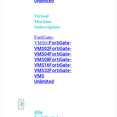
Unlimited
Virtual
Machine
Subscription
FortiGate-
FortiGate-
VMS01
VMS02
FortiGate-
VMS04
FortiGate-
VMS08
FortiGate-
VMS16
FortiGate-
VMS32
FortiGate-
VMS
Unlimited
Switch
Alle