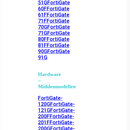
51G
FortiGate
60F
FortiGate
61F
FortiGate
71F
FortiGate
70G
FortiGate
71G
FortiGate
80F
FortiGate
81F
FortiGate
90G
FortiGate
91G
Hardware
–
Middenmodellen
FortiGate-
120G
FortiGate-
121G
FortiGate-
200F
FortiGate-
201F
FortiGate-
200G
FortiGate-