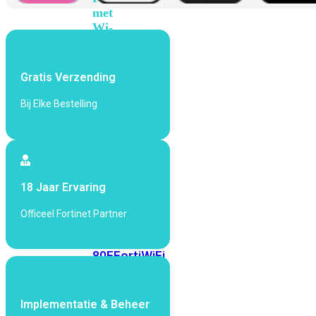
met
Wi-
Fi
(FortiWiFi)
Gratis Verzending
FortiWiFi
30G
FortiWiFi
Bij Elke Bestelling
31G
FortiWiFi
40F
FortiWiFi
50G
FortiWiFi
51G
FortiWiFi
60F
FortiWiFi
18 Jaar Ervaring
61F
FortiWiFi
Officeel Fortinet Partner
70G
FortiWiFi
71G
FortiWiFi
80F
FortiWiFi
81F
Implementatie & Beheer
Licentie