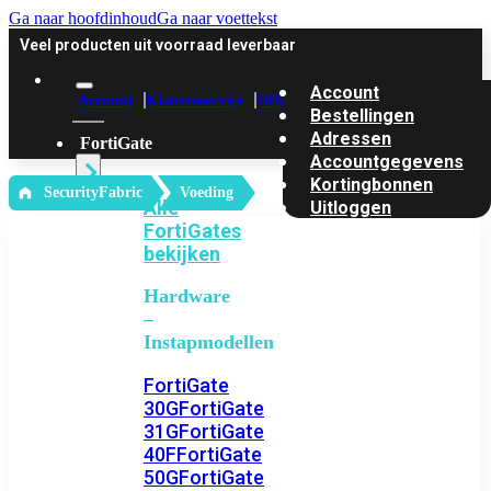
Ga naar hoofdinhoud
Ga naar voettekst
Veel producten uit voorraad leverbaar
Account
Account
Klantenservice
Offerte
Bestellingen
Adressen
FortiGate
Accountgegevens
Kortingbonnen
‎ SecurityFabric
Voeding
Alle
Uitloggen
FortiGates
bekijken
Hardware
–
Instapmodellen
FortiGate
30G
FortiGate
31G
FortiGate
40F
FortiGate
50G
FortiGate