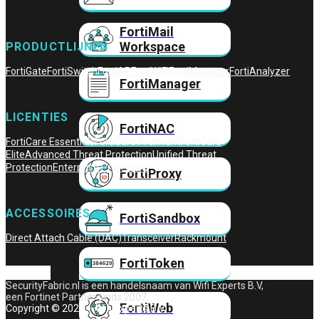
FortiMail
Workspace
PRODUCTLIJNEN
FortiGate
FortiSwitch
FortiAP
FortiWiFi
FortiManager
FortiAnalyzer
FortiManager
LICENTIES
FortiNAC
FortiCare Essentials
FortiCare Premium
FortiCare
Elite
Advanced Threat Protection
Unified Threat
Protection
Enterprise Protection
FortiProxy
ACCESSOIRES
FortiSandbox
Direct Attach Cable (DAC)
Transceiver
Rackmount
FortiToken
SecurityFabric.nl is een handelsnaam van Wifi Experts B.V,
een Fortinet Partner sinds 2007.
FortiWeb
Copyright © 2026 – Wifi Experts B.V.