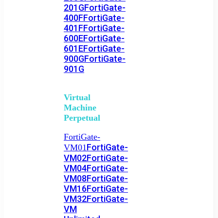
201G
FortiGate-
400F
FortiGate-
401F
FortiGate-
600E
FortiGate-
601E
FortiGate-
900G
FortiGate-
901G
Virtual
Machine
Perpetual
FortiGate-
FortiGate-
VM01
VM02
FortiGate-
VM04
FortiGate-
VM08
FortiGate-
VM16
FortiGate-
VM32
FortiGate-
VM