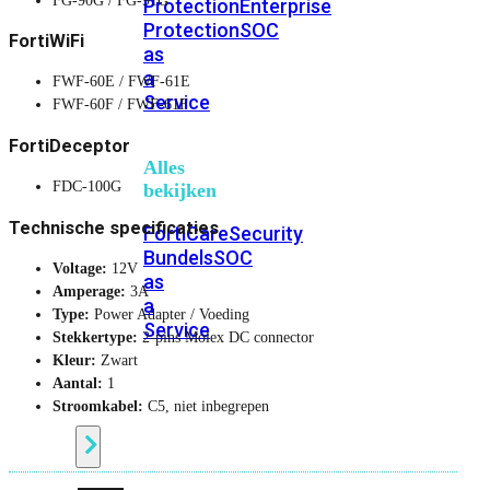
FG-90G / FG-91G
Protection
Enterprise
Protection
SOC
FortiWiFi
as
a
FWF-60E / FWF-61E
Service
FWF-60F / FWF-61F
FortiDeceptor
Alles
FDC-100G
bekijken
Technische specificaties
FortiCare
Security
Bundels
SOC
Voltage:
12V
as
Amperage:
3A
a
Type:
Power Adapter / Voeding
Service
Stekkertype:
2-pins Molex DC connector
Kleur:
Zwart
Aantal:
1
Endpoint
Stroomkabel:
C5, niet inbegrepen
Beveiliging