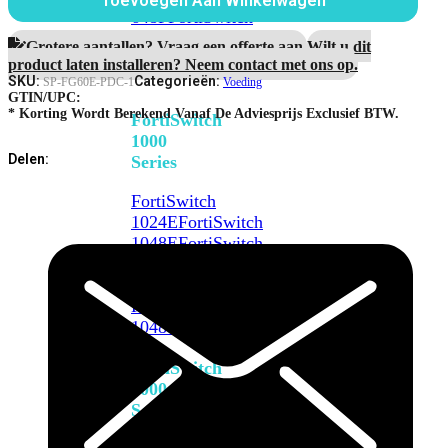
Toevoegen Aan Winkelwagen
Desktop
648F
FortiSwitch
FortiGate,
648F-
FortiWiFi
Grotere aantallen? Vraag een offerte aan.
Wilt u dit
FPOE
&
product laten installeren? Neem contact met ons op.
FortiDeceptor
SKU:
Categorieën:
SP-FG60E-PDC-1
Voeding
aantal
GTIN/UPC:
* Korting Wordt Berekend Vanaf De Adviesprijs Exclusief BTW.
FortiSwitch
1000
Delen:
Series
FortiSwitch
1024E
FortiSwitch
1048E
FortiSwitch
T1024E
FortiSwitch
T1024F-
FPOE
FortiSwitch
1048G
FortiSwitch
2000
Series