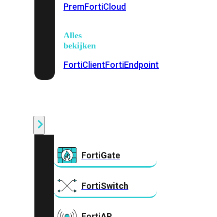
Prem
FortiCloud
Alles
bekijken
FortiClient
FortiEndpoint
Security
Fabric
Producten
FortiGate
FortiSwitch
FortiAP