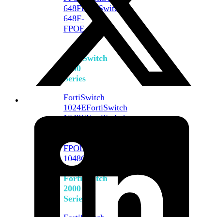
648F
FortiSwitch
648F-
FPOE
FortiSwitch
1000
Series
FortiSwitch
1024E
FortiSwitch
1048E
FortiSwitch
T1024E
FortiSwitch
T1024F-
FPOE
FortiSwitch
1048G
FortiSwitch
2000
Series