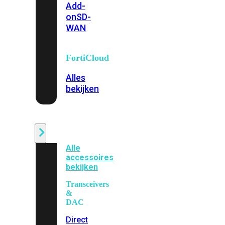
Add-
on
SD-
WAN
FortiCloud
Alles
bekijken
Accessoires
Alle
accessoires
bekijken
Transceivers
&
DAC
Direct