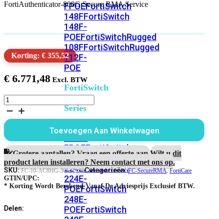
FortiAuthenticator-800G Secure RMA Service
FPOE
FortiSwitch
148F
FortiSwitch
148F-
POE
FortiSwitchRugged
108F
FortiSwitchRugged
Korting: € 355,52
112F-
POE
€
6.771,48
FortiSwitch
200
FortiAuthenticator-
Series
800G
3
Jaar
FortiSwitch
Toevoegen Aan Winkelwagen
Secure
224D-
RMA
FPOE
FortiSwitch
Service
Grotere aantallen? Vraag een offerte aan.
Wilt u dit
248D
FortiSwitch
aantal
product laten installeren? Neem contact met ons op.
224E
Fortiswitch
SKU:
Categorieën:
FC-10-AC8HG-301-02-36
FC-SecureRMA
,
FortiCare
224E-
GTIN/UPC:
* Korting Wordt Berekend Vanaf De Adviesprijs Exclusief BTW.
POE
FortiSwitch
248E-
POE
FortiSwitch
Delen: