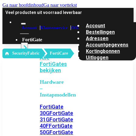
Ga naar hoofdinhoud
Ga naar voettekst
Veel producten uit voorraad leverbaar
Account
Account
Klantenservice
Offerte
Bestellingen
Adressen
FortiGate
Accountgegevens
Kortingbonnen
‎ SecurityFabric
FortiCare
Alle
Uitloggen
FortiGates
bekijken
Hardware
–
Instapmodellen
FortiGate
30G
FortiGate
31G
FortiGate
40F
FortiGate
50G
FortiGate