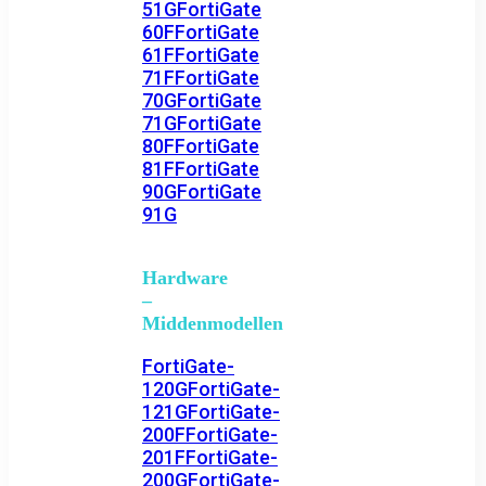
51G
FortiGate
60F
FortiGate
61F
FortiGate
71F
FortiGate
70G
FortiGate
71G
FortiGate
80F
FortiGate
81F
FortiGate
90G
FortiGate
91G
Hardware
–
Middenmodellen
FortiGate-
120G
FortiGate-
121G
FortiGate-
200F
FortiGate-
201F
FortiGate-
200G
FortiGate-