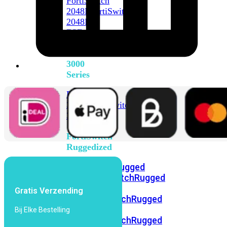
FortiSwitch
2048F
FortiSwitch
2048F-
B2F
FortiSwitch
3000
Series
FortiSwitch
3032E
FortiSwitch
3032G
FortiSwitch
Ruggedized
FortiSwitchRugged
108F
FortiSwitchRugged
112F-
Gratis Verzending
POE
FortiSwitchRugged
216F-
Bij Elke Bestelling
POE
FortiSwitchRugged