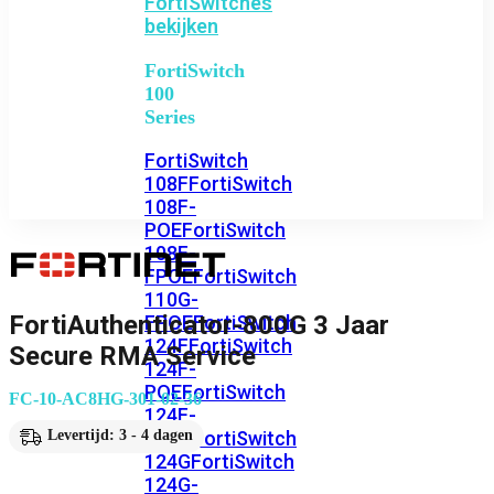
FortiSwitches
bekijken
FortiSwitch
100
Series
FortiSwitch
108F
FortiSwitch
108F-
POE
FortiSwitch
108F-
FPOE
FortiSwitch
110G-
FortiAuthenticator-800G 3 Jaar
FPOE
FortiSwitch
124F
FortiSwitch
Secure RMA Service
124F-
POE
FortiSwitch
FC-10-AC8HG-301-02-36
124F-
FPOE
FortiSwitch
Levertijd: 3 - 4 dagen
124G
FortiSwitch
124G-