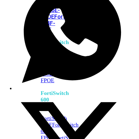
FPOE
FortiSwitch
M426E-
FPOE
FortiSwitchRugged
424F-
POE
FortiSwitch
500
Series
FortiSwitch
548D-
FPOE
FortiSwitch
600
Series
FortiSwitch
624F
FortiSwitch
624F-
FPOE
FortiSwitch