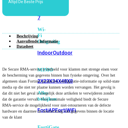
Altijd De Beste Prijs
6E
Wi-
Fi
7
Wi-
Fi
Beschrijving
Omgeving
Aanvullende Informatie
Datasheet
Indoor
Outdoor
MIMO
De Secure RMA-service is bedoeld voor klanten met strenge eisen voor
de bescherming van gegevens binnen hun fysieke omgeving. Over het
2X2
3X3
4X4
8X8
algemeen slaan Fortinet-producten configuratie-informatie op solid-state
media op die niet ter plaatse kunnen worden vervangen. Het gevolg is
Alles
dat dit niet het geval is mogelijk deze artikelen te verwijderen zonder
bekijken
dat de garantie vervalt. Voor maximale veiligheid biedt de Secure
RMA-service de mogelijkheid voor niet-retourneren van de defecte
FortiAP
FortiWiFi
hardware en daarmee de bescherming van gegevens binnen de locatie
van de klant
FortiGate