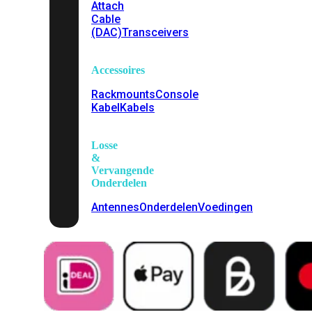
Attach
Cable
(DAC)
Transceivers
Accessoires
Rackmounts
Console
Kabel
Kabels
Losse
&
Vervangende
Onderdelen
Antennes
Onderdelen
Voedingen