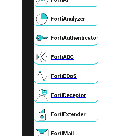
FortiAnalyzer
FortiAuthenticator
FortiADC
FortiDDoS
FortiDeceptor
FortiExtender
FortiMail