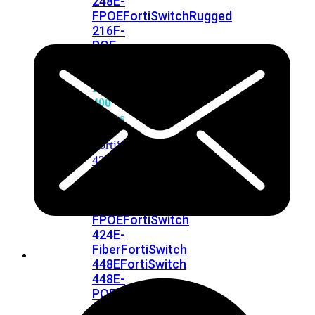
248E-
FPOE
FortiSwitchRugged
216F-
POE
FortiSwitch
400
Series
FortiSwitch
FortiSwitch
424E
424E-
POE
FortiSwitch
424E-
FPOE
FortiSwitch
424E-
Fiber
FortiSwitch
448E
FortiSwitch
448E-
POE
FortiSwitch
448E-