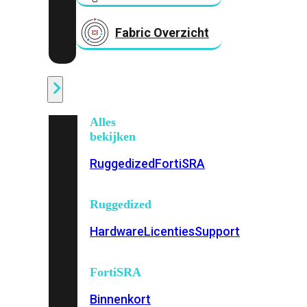
Fabric Overzicht
Industrieel
Alles
bekijken
Ruggedized
FortiSRA
Ruggedized
Hardware
Licenties
Support
FortiSRA
Binnenkort