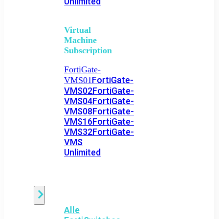
Unlimited
Virtual
Machine
Subscription
FortiGate-
FortiGate-
VMS01
VMS02
FortiGate-
VMS04
FortiGate-
VMS08
FortiGate-
VMS16
FortiGate-
VMS32
FortiGate-
VMS
Unlimited
Switch
Alle