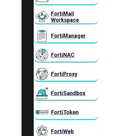
FortiMail
Workspace
FortiManager
FortiNAC
FortiProxy
FortiSandbox
FortiToken
FortiWeb