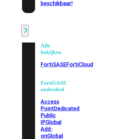
beschikbaar!
Cloud
Alle
bekijken
FortiSASE
FortiCloud
FortiSASE
onderdeel
Access
Point
Dedicated
Public
IP
Global
Add-
on
Global