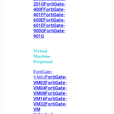
201G
FortiGate-
400F
FortiGate-
401F
FortiGate-
600E
FortiGate-
601E
FortiGate-
900G
FortiGate-
901G
Virtual
Machine
Perpetual
FortiGate-
FortiGate-
VM01
VM02
FortiGate-
VM04
FortiGate-
VM08
FortiGate-
VM16
FortiGate-
VM32
FortiGate-
VM