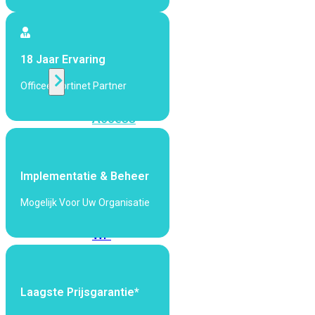
424F-
POE
18 Jaar Ervaring
WiFi
Officeel Fortinet Partner
Alle
Access
Points
bekijken
Implementatie & Beheer
Wi-
Fi
Mogelijk Voor Uw Organisatie
Generatie
Wi-
Fi
5
Wi-
Fi
Laagste Prijsgarantie*
6
Wi-
Fi