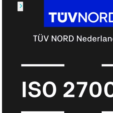
Alle
Licenties
bekijken
FortiCare
Support
FortiCare
Essentials
FortiCare
Premium
FortiCare
Elite
FortiCare
Upgrades
FortiCare
RMA
FortiCare
1