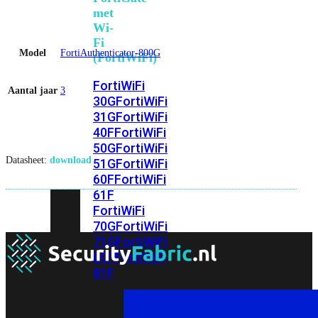
met
Wi-
Fi
Model
FortiAuthenticator-800G
(FortiWiFi)
FortiWiFi
Aantal jaar
3
30G
FortiWiFi
31G
FortiWiFi
40F
FortiWiFi
50G
FortiWiFi
Datasheet:
download
51G
FortiWiFi
60F
FortiWiFi
61F
FortiWiFi
70G
FortiWiFi
71G
FortiWiFi
80F
FortiWiFi
81F
Licentie