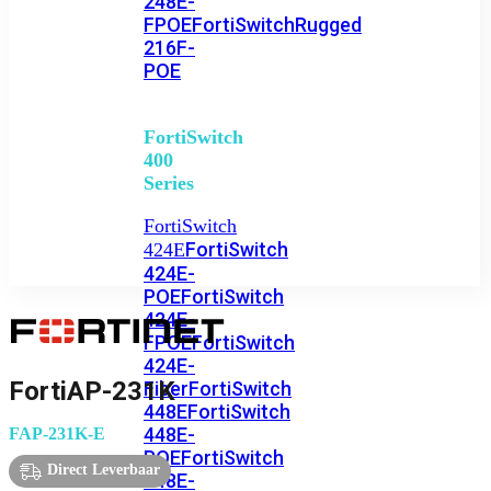
248E-
FPOE
FortiSwitchRugged
216F-
POE
FortiSwitch
400
Series
FortiSwitch
FortiSwitch
424E
424E-
POE
FortiSwitch
424E-
FPOE
FortiSwitch
424E-
FortiAP-231K
Fiber
FortiSwitch
448E
FortiSwitch
448E-
FAP-231K-E
POE
FortiSwitch
Direct Leverbaar
448E-