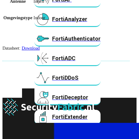
Antenne
Intern
Omgevingstype
Indoor
FortiAnalyzer
FortiAuthenticator
Datasheet:
Download
FortiADC
FortiDDoS
FortiDeceptor
FortiExtender
FortiMail