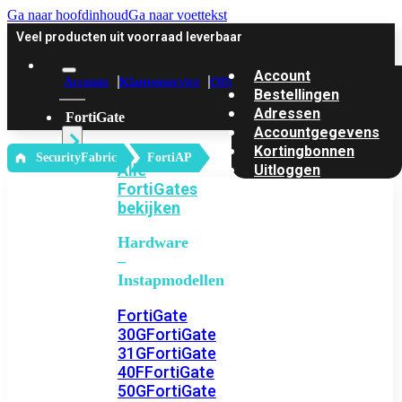
Ga naar hoofdinhoud
Ga naar voettekst
Veel producten uit voorraad leverbaar
Account
Account
Klantenservice
Offerte
Bestellingen
Adressen
FortiGate
Accountgegevens
Kortingbonnen
‎ SecurityFabric
FortiAP
Alle
Uitloggen
FortiGates
bekijken
Hardware
–
Instapmodellen
FortiGate
30G
FortiGate
31G
FortiGate
40F
FortiGate
50G
FortiGate