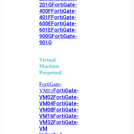
201G
FortiGate-
400F
FortiGate-
401F
FortiGate-
600E
FortiGate-
601E
FortiGate-
900G
FortiGate-
901G
Virtual
Machine
Perpetual
FortiGate-
FortiGate-
VM01
VM02
FortiGate-
VM04
FortiGate-
VM08
FortiGate-
VM16
FortiGate-
VM32
FortiGate-
VM