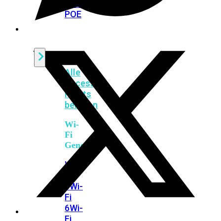
424F-
POE
WiFi
Alle
Access
Points
bekijken
Wi-
Fi
Generatie
Wi-
Fi
5
Wi-
Fi
6
Wi-
Fi