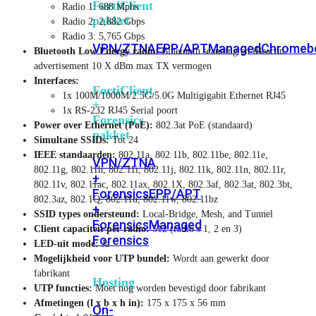
FortiClient
Radio 1: 688 Mpbs
pakket
Radio 2: 2,882 Gbps
Radio 3: 5,765 Gbps
VPN/ZTNA
EPP/APT
Managed
Chromeb
Bluetooth Low Energy radio:
Bluetooth scanning en iBeacon
advertisement 10 X dBm max TX vermogen
Interfaces:
FortiClient
1x 100M/1000M/2.5G/5.0G Multigigabit Ethernet RJ45
+
1x RS-232 RJ45 Serial poort
Forensics
Power over Ethernet (PoE):
802.3at PoE (standaard)
pakket
Simultane SSIDs:
Tot 24
IEEE standaarden:
802.11a, 802.11b, 802.11be, 802.11e,
VPN/ZTNA
802.11g, 802.11h, 802.11i, 802.11j, 802.11k, 802.11n, 802.11r,
+
802.11v, 802.11ac, 802.11ax, 802.1X, 802.3af, 802.3at, 802.3bt,
Forensics
EPP/APT
802.3az, 802.1Q, 802.11u, 802.11w, 802.11bz
+
SSID types ondersteund:
Local-Bridge, Mesh, and Tunnel
Forensics
Managed
Client capaciteit per radio:
512 (radio’s 1, 2 en 3)
Forensics
LED-uit mode:
Ja
Mogelijkheid voor UTP bundel:
Wordt aan gewerkt door
fabrikant
Hosting
UTP functies:
Moet nog worden bevestigd door fabrikant
Afmetingen (l x b x h in):
175 x 175 x 56 mm
On-