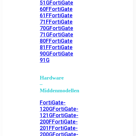
51G
FortiGate
60F
FortiGate
61F
FortiGate
71F
FortiGate
70G
FortiGate
71G
FortiGate
80F
FortiGate
81F
FortiGate
90G
FortiGate
91G
Hardware
–
Middenmodellen
FortiGate-
120G
FortiGate-
121G
FortiGate-
200F
FortiGate-
201F
FortiGate-
200G
FortiGate-