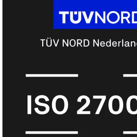
FortiMail
Workspace
FortiManager
FortiNAC
FortiProxy
FortiSandbox
FortiToken
FortiWeb