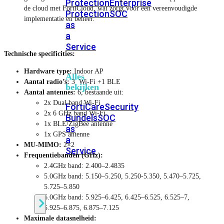
Protection
Enterprise
de cloud met FortiCloud, wat zorgt voor een vereenvoudigde
Protection
SOC
implementatie en beheer.
as
a
Service
Technische specificities:
Hardware type:
Indoor AP
Alles
Aantal radio’s:
3 Wi-Fi +1 BLE
bekijken
Aantal antennes:
6, bestaande uit:
2x Dual band Wi-Fi
FortiCare
Security
2x 6 GHz band Wi-Fi
Bundels
SOC
1x BLE/ZigBee antenne
as
1x GPS antenne
a
MU-MIMO:
2×2
Service
Frequentiebanden (GHz):
2.4GHz band: 2.400–2.4835
5.0GHz band: 5.150–5.250, 5.250-5.350, 5.470–5.725,
Endpoint
5.725–5.850
Beveiliging
6.0GHz band: 5.925–6.425, 6.425–6.525, 6.525–7,
5.925–6.875, 6.875–7.125
Maximale datasnelheid: