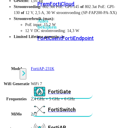
Gewicht:
1,01 kg
Prem
FortiCloud
Stroomvoeding:
802.3bt PoE: GPI-145
of
802.3at PoE: GPI-
130
of
12 V, 2,5 A, 30 W stroomvoeding (SP-FAP200-PA-XX)
Stroomverbruik (max):
Alles
PoE input: 15,2 W
bekijken
12 V DC stroomvoeding: 14,3 W
Limited Lifetime garantie:
Ja
FortiClient
FortiEndpoint
Security
Fabric
Producten
Model
FortiAP-231K
Wifi Generatie
WiFi 7
FortiGate
Frequenties
2,4 GHz + 5 GHz + 6 GHz
FortiSwitch
MiMo
2×2
FortiAP