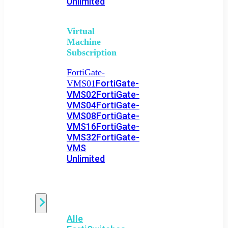
Unlimited
Virtual
Machine
Subscription
FortiGate-
FortiGate-
VMS01
VMS02
FortiGate-
VMS04
FortiGate-
VMS08
FortiGate-
VMS16
FortiGate-
VMS32
FortiGate-
VMS
Unlimited
Switch
Alle