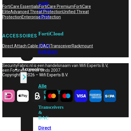
Add-
FortiCare Essentials
FortiCare Premium
FortiCare
on
SD-
Elite
Advanced Threat Protection
Unified Threat
WAN
Protection
Enterprise Protection
FortiCloud
ACCESSOIRES
Alles
Direct Attach Cable (DAC)
Transceiver
Rackmount
bekijken
SecurityFabric.nl is een handelsnaam van Wifi Experts B.V,
Accessoires
een Fortinet Partner sinds 2007.
Copyright © 2026 – Wifi Experts B.V.
Alle
accessoires
bekijken
Transceivers
&
DAC
Direct