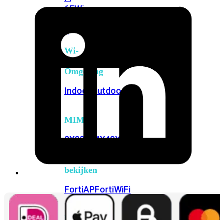
6E
Wi-
Fi
7
Wi-
Fi
Omgeving
Indoor
Outdoor
MIMO
2X2
3X3
4X4
8X8
Alles
bekijken
FortiAP
FortiWiFi
FortiGate