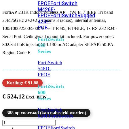
FPOE
FortiSwitch
M426E-
FortiAP-231K Indoor Wireless AP – (Wi-Fi-7 IEEE Tri-band
FPOE
FortiSwitchRugged
2.4/5/6GHz 2+2+2 2 streams 3 radios), internal antennas,
424F-
POE
100/1000/2500/5000 Base-T RJ45, BT/BLE, 1x RS-232 RJ45
Serial Port. Ceiling/wall mount kit included. For power order:
FortiSwitch
802.3at PoE injector GPI-130 or AC adapter SP-FAP250-PA.
500
Series
Region Code E
FortiSwitch
548D-
FPOE
Korting: € 91,88
FortiSwitch
600
€
524,12
Series
FortiSwitch
388 op voorraad (kan nabesteld worden)
624F
FortiSwitch
624F-
FortiAP-
231K
FPOE
FortiSwitch