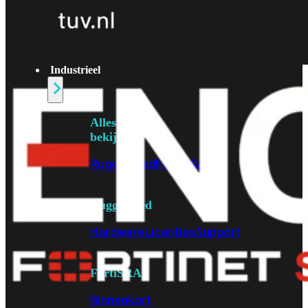
Fabric Overzicht
Industrieel
Alles
bekijken
Ruggedized
FortiSRA
Ruggedized
Hardware
Licenties
Support
FortiSRA
Binnenkort