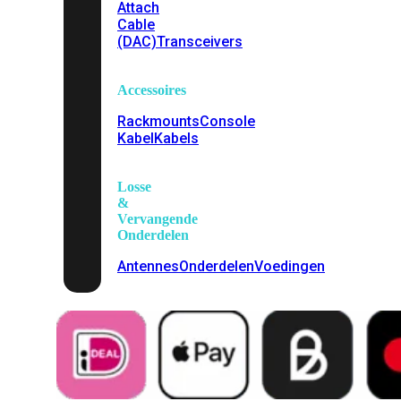
Attach
Cable
(DAC)
Transceivers
Accessoires
Rackmounts
Console
Kabel
Kabels
Losse
&
Vervangende
Onderdelen
Antennes
Onderdelen
Voedingen