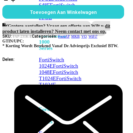
aantal
648F
FortiSwitch
648F-
Toevoegen Aan Winkelwagen
FPOE
Grotere aantallen? Vraag een offerte aan.
Wilt u dit
product laten installeren? Neem contact met ons op.
FortiSwitch
SKU:
Categorieën:
FAP-231K-E
FortiAP
,
MKB
,
VO
,
WiFi7
1000
GTIN/UPC:
* Korting Wordt Berekend Vanaf De Adviesprijs Exclusief BTW.
Series
FortiSwitch
Delen:
1024E
FortiSwitch
1048E
FortiSwitch
T1024E
FortiSwitch
T1024F-
FPOE
FortiSwitch
1048G
FortiSwitch
2000
Series