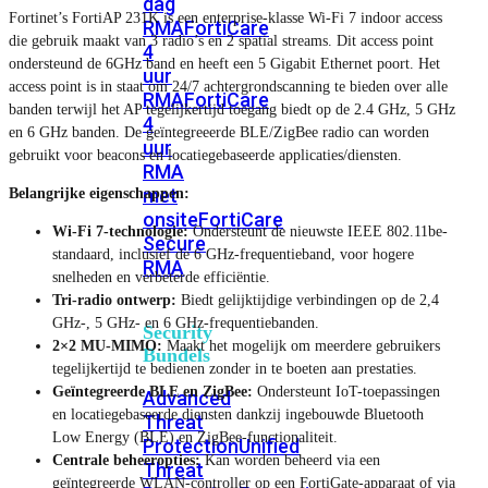
dag
Fortinet’s FortiAP 231K is een enterprise-klasse Wi-Fi 7 indoor access
RMA
FortiCare
die gebruik maakt van 3 radio’s en 2 spatial streams. Dit access point
4
ondersteund de 6GHz band en heeft een 5 Gigabit Ethernet poort. Het
uur
access point is in staat om 24/7 achtergrondscanning te bieden over alle
RMA
FortiCare
banden terwijl het AP tegelijkertijd toegang biedt op de 2.4 GHz, 5 GHz
4
en 6 GHz banden. De geïntegreeerde BLE/ZigBee radio can worden
uur
gebruikt voor beacons en locatiegebaseerde applicaties/diensten.
RMA
met
Belangrijke eigenschappen:
onsite
FortiCare
Wi-Fi 7-technologie:
Ondersteunt de nieuwste IEEE 802.11be-
Secure
standaard, inclusief de 6 GHz-frequentieband, voor hogere
RMA
snelheden en verbeterde efficiëntie.
Tri-radio ontwerp:
Biedt gelijktijdige verbindingen op de 2,4
GHz-, 5 GHz- en 6 GHz-frequentiebanden.
Security
2×2 MU-MIMO:
Maakt het mogelijk om meerdere gebruikers
Bundels
tegelijkertijd te bedienen zonder in te boeten aan prestaties.
Geïntegreerde BLE en ZigBee:
Ondersteunt IoT-toepassingen
Advanced
en locatiegebaseerde diensten dankzij ingebouwde Bluetooth
Threat
Low Energy (BLE) en ZigBee-functionaliteit.
Protection
Unified
Centrale beheeropties:
Kan worden beheerd via een
Threat
geïntegreerde WLAN-controller op een FortiGate-apparaat of via