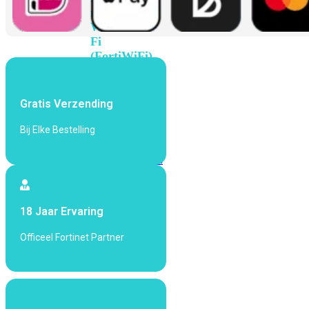
met
Wi-
Fi
(FortiWiFi)
FortiWiFi
30G
FortiWiFi
Gratis Verzending
31G
FortiWiFi
40F
FortiWiFi
Bij Elke Bestelling
50G
FortiWiFi
51G
FortiWiFi
60F
FortiWiFi
61F
FortiWiFi
18 Jaar Ervaring
70G
FortiWiFi
71G
FortiWiFi
Officeel Fortinet Partner
80F
FortiWiFi
81F
Licentie