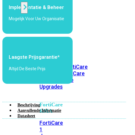
Implementatie & Beheer
Alle
Mogelijk Voor Uw Organisatie
Licenties
bekijken
FortiCare
Support
Laagste Prijsgarantie*
FortiCare
Essentials
FortiCare
Altijd De Beste Prijs
Premium
FortiCare
Elite
FortiCare
Upgrades
FortiCare
Beschrijving
RMA
Aanvullende Informatie
Datasheet
FortiCare
1