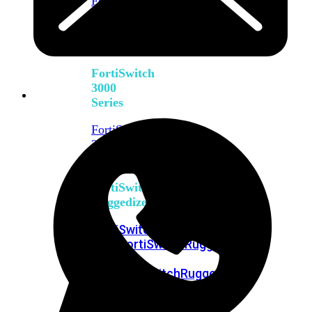
FortiSwitch
2048F
FortiSwitch
2048F-
B2F
FortiSwitch
3000
Series
FortiSwitch
3032E
FortiSwitch
3032G
FortiSwitch
Ruggedized
FortiSwitchRugged
108F
FortiSwitchRugged
112F-
POE
FortiSwitchRugged
216F-
POE
FortiSwitchRugged