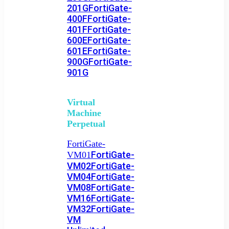
201G
FortiGate-
400F
FortiGate-
401F
FortiGate-
600E
FortiGate-
601E
FortiGate-
900G
FortiGate-
901G
Virtual
Machine
Perpetual
FortiGate-
FortiGate-
VM01
VM02
FortiGate-
VM04
FortiGate-
VM08
FortiGate-
VM16
FortiGate-
VM32
FortiGate-
VM