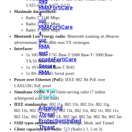
dag
5.925–6.875, 6.875–7.125
RMA
FortiCare
Maximale datasnelheid:
4
Radio 1: 1148 Mbps
uur
Radio 2: 2402 Mbps
RMA
FortiCare
Radio 3: 4804 Mbps
4
Bluetooth Low Energy radio:
Bluetooth scanning en iBeacon
uur
advertisement @ 10 dBm max TX vermogen
RMA
Interfaces:
met
1x 10G Base-T/5G Base-T/1000 Base-T/ 1000 Base-
onsite
FortiCare
TX/10 Base-Te RJ45
Secure
1x 10/100/1000 Base-T RJ45
RMA
1x RS-232 RJ45 Serial poort
Power over Ethernet (PoE):
IEEE 802.3bt PoE over
LAN1/10G PoE poort
Security
Simultane SSIDs:
8 per client-serving radio (7 indien
Bundels
achtergrond scan aan staat)
IEEE standaarden:
802.11a, 802.11b, 802.11e, 802.11g,
Advanced
802.11h, 802.11i, 802.11j, 802.11k, 802.11n, 802.11r, 802.11v,
Threat
802.11ac, 802.11ax, 802.1X, 802.3ad, 802.3at, 802.3bt, 802.3az
Protection
Unified
SSID types ondersteund:
Local-Bridge, Mesh, and Tunnel
Threat
Client capaciteit per radio:
512 (Radio’s 1, 2 en 3)