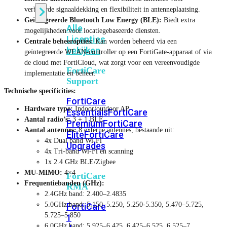
verbeterde signaaldekking en flexibiliteit in antenneplaatsing.
Geïntegreerde Bluetooth Low Energy (BLE):
Biedt extra
Alle
mogelijkheden voor locatiegebaseerde diensten.
Licenties
Centrale beheeropties:
Kan worden beheerd via een
bekijken
geïntegreerde WLAN-controller op een FortiGate-apparaat of via
de cloud met FortiCloud, wat zorgt voor een vereenvoudigde
FortiCare
implementatie en beheer.
Support
Technische specificities:
FortiCare
Hardware type:
Indoor/outdoor AP
Essentials
FortiCare
Aantal radio’s:
3 + 1 BLE
Premium
FortiCare
Aantal antennes:
8 externe antennes, bestaande uit:
Elite
FortiCare
4x Dual band Wi-Fi
Upgrades
4x Tri-band Wi-Fi en scanning
1x 2.4 GHz BLE/Zigbee
MU-MIMO:
4×4
FortiCare
Frequentiebanden (GHz):
RMA
2.4GHz band: 2.400–2.4835
5.0GHz band: 5.150–5.250, 5.250-5.350, 5.470–5.725,
FortiCare
5.725–5.850
1
6.0GHz band: 5.925–6.425, 6.425–6.525, 6.525–7,