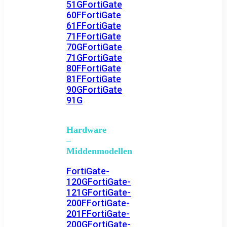
51G
FortiGate
60F
FortiGate
61F
FortiGate
71F
FortiGate
70G
FortiGate
71G
FortiGate
80F
FortiGate
81F
FortiGate
90G
FortiGate
91G
Hardware
–
Middenmodellen
FortiGate-
120G
FortiGate-
121G
FortiGate-
200F
FortiGate-
201F
FortiGate-
200G
FortiGate-