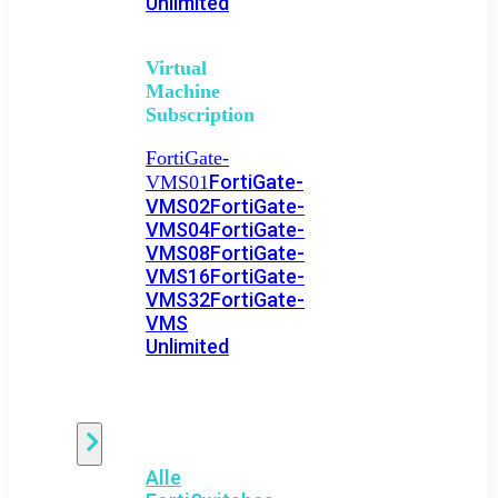
Unlimited
Virtual
Machine
Subscription
FortiGate-
FortiGate-
VMS01
VMS02
FortiGate-
VMS04
FortiGate-
VMS08
FortiGate-
VMS16
FortiGate-
VMS32
FortiGate-
VMS
Unlimited
Switch
Alle