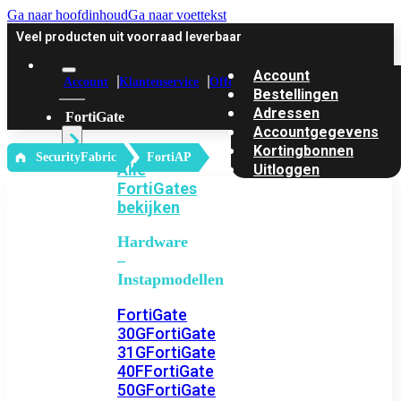
Ga naar hoofdinhoud
Ga naar voettekst
Veel producten uit voorraad leverbaar
Account
Account
Klantenservice
Offerte
Bestellingen
Adressen
FortiGate
Accountgegevens
Kortingbonnen
‎ SecurityFabric
FortiAP
Alle
Uitloggen
FortiGates
bekijken
Hardware
–
Instapmodellen
FortiGate
30G
FortiGate
31G
FortiGate
40F
FortiGate
50G
FortiGate