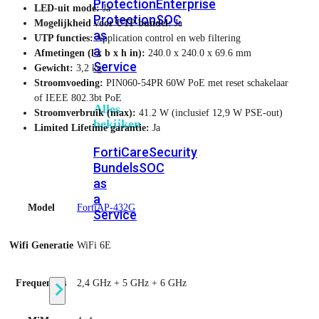
Protection
Enterprise
LED-uit mode:
Ja
Protection
SOC
Mogelijkheid voor UTP bundel:
Ja
as
UTP functies:
Application control en web filtering
a
Afmetingen (l x b x h in):
240.0 x 240.0 x 69.6 mm
Service
Gewicht:
3,2 kg
Stroomvoeding:
PIN060-54PR 60W PoE met reset schakelaar
of IEEE 802.3bt PoE
Alles
Stroomverbruik (max):
41.2 W (inclusief 12,9 W PSE-out)
bekijken
Limited Lifetime garantie:
Ja
FortiCare
Security
Bundels
SOC
as
a
Model
FortiAP-432G
Service
Wifi Generatie
WiFi 6E
Endpoint
Beveiliging
Frequenties
2,4 GHz + 5 GHz + 6 GHz