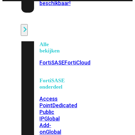
beschikbaar!
Cloud
Alle
bekijken
FortiSASE
FortiCloud
FortiSASE
onderdeel
Access
Point
Dedicated
Public
IP
Global
Add-
on
Global