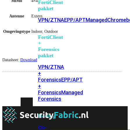
MiMo
4×4
FortiClient
pakket
Antenne
Extern
VPN/ZTNA
EPP/APT
Managed
Chromeb
Omgevingstype
Indoor, Outdoor
FortiClient
+
Forensics
pakket
Datasheet:
Download
VPN/ZTNA
+
Forensics
EPP/APT
+
Forensics
Managed
Forensics
Hosting
On-