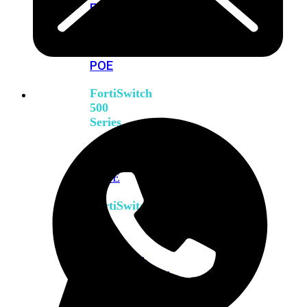
FPOE
FortiSwitch
M426E-
FPOE
FortiSwitchRugged
424F-
POE
FortiSwitch
500
Series
FortiSwitch
548D-
FPOE
FortiSwitch
600
Series
FortiSwitch
624F
FortiSwitch
624F-
FPOE
FortiSwitch