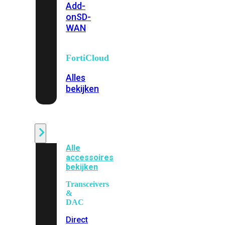
Add-
on
SD-
WAN
FortiCloud
Alles
bekijken
Accessoires
Alle
accessoires
bekijken
Transceivers
&
DAC
Direct