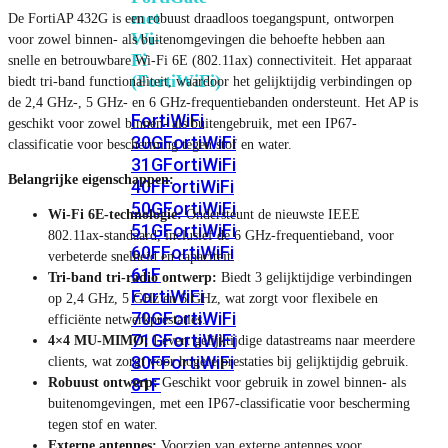
met
De FortiAP 432G is een robuust draadloos toegangspunt, ontworpen
Wi-
voor zowel binnen- als buitenomgevingen die behoefte hebben aan
Fi
snelle en betrouwbare Wi-Fi 6E (802.11ax) connectiviteit. Het apparaat
(FortiWiFi)
biedt tri-band functionaliteit, waardoor het gelijktijdig verbindingen op
de 2,4 GHz-, 5 GHz- en 6 GHz-frequentiebanden ondersteunt. Het AP is
FortiWiFi
geschikt voor zowel binnen- als buitengebruik, met een IP67-
30G
FortiWiFi
classificatie voor bescherming tegen stof en water.
31G
FortiWiFi
Belangrijke eigenschappen:
40F
FortiWiFi
50G
FortiWiFi
Wi-Fi 6E-technologie:
Ondersteunt de nieuwste IEEE
51G
FortiWiFi
802.11ax-standaard, inclusief de 6 GHz-frequentieband, voor
60F
FortiWiFi
verbeterde snelheid en capaciteit.
61F
Tri-band tri-radio ontwerp:
Biedt 3 gelijktijdige verbindingen
FortiWiFi
op 2,4 GHz, 5 GHz en 6 GHz, wat zorgt voor flexibele en
70G
FortiWiFi
efficiënte netwerkprestaties.
71G
FortiWiFi
4×4 MU-MIMO:
Levert gelijktijdige datastreams naar meerdere
80F
FortiWiFi
clients, wat zorgt voor hogere prestaties bij gelijktijdig gebruik.
81F
Robuust ontwerp:
Geschikt voor gebruik in zowel binnen- als
buitenomgevingen, met een IP67-classificatie voor bescherming
tegen stof en water.
Licentie
Externe antennes:
Voorzien van externe antennes voor