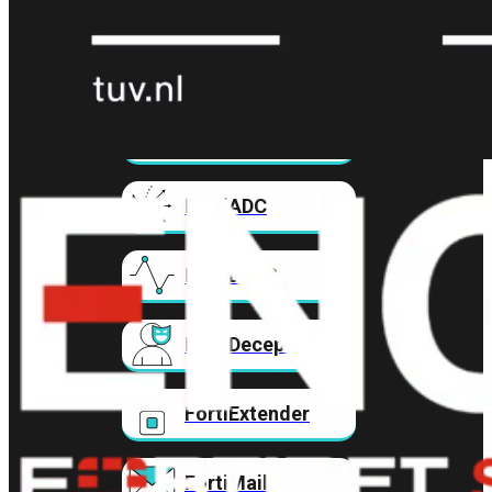
FortiAnalyzer
FortiAuthenticator
FortiADC
FortiDDoS
FortiDeceptor
FortiExtender
FortiMail