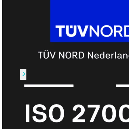
Prem
FortiCloud
Alles
bekijken
FortiClient
FortiEndpoint
Security
Fabric
Producten
FortiGate
FortiSwitch
FortiAP