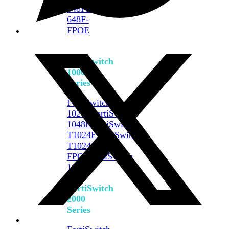
648F
FortiSwitch
648F-
FPOE
FortiSwitch
1000
Series
FortiSwitch
1024E
FortiSwitch
1048E
FortiSwitch
T1024E
FortiSwitch
T1024F-
FPOE
FortiSwitch
1048G
FortiSwitch
2000
Series