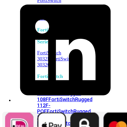
FortiSwitch
2048F
FortiSwitch
2048F-
B2F
FortiSwitch
3000
Series
FortiSwitch
3032E
FortiSwitch
3032G
FortiSwitch
Ruggedized
FortiSwitchRugged
108F
FortiSwitchRugged
112F-
POE
FortiSwitchRugged
216F-
POE
FortiSwitchRugged