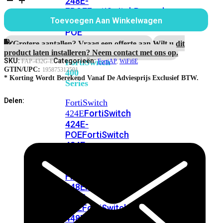
248E-
aantal
FPOE
FortiSwitchRugged
Toevoegen Aan Winkelwagen
216F-
POE
Grotere aantallen? Vraag een offerte aan.
Wilt u dit
product laten installeren? Neem contact met ons op.
SKU:
Categorieën:
FortiSwitch
FAP-432G-E
FortiAP
,
WiFi6E
GTIN/UPC:
195875312591
400
* Korting Wordt Berekend Vanaf De Adviesprijs Exclusief BTW.
Series
Delen:
FortiSwitch
FortiSwitch
424E
424E-
POE
FortiSwitch
424E-
FPOE
FortiSwitch
424E-
Fiber
FortiSwitch
448E
FortiSwitch
448E-
POE
FortiSwitch
448E-