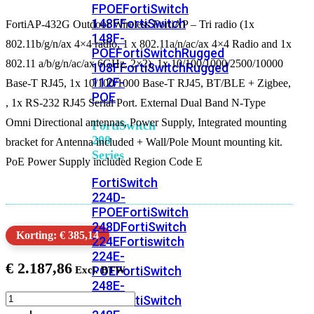
FPOE
FortiSwitch
148F
FortiSwitch
FortiAP-432G Outdoor Wireless FortiAP – Tri radio (1x
148F-
802.11b/g/n/ax 4×4 radio, 1 x 802.11a/n/ac/ax 4×4 Radio and 1x
POE
FortiSwitchRugged
802.11 a/b/g/n/ac/ax 6GHz, 2×2), 1x 10/100/1000/2500/10000
108F
FortiSwitchRugged
112F-
Base-T RJ45, 1x 10/100/1000 Base-T RJ45, BT/BLE + Zigbee,
POE
, 1x RS-232 RJ45 Serial Port. External Dual Band N-Type
Omni Directional antennas, Power Supply, Integrated mounting
FortiSwitch
200
bracket for Antenna included + Wall/Pole Mount mounting kit.
Series
PoE Power Supply included Region Code E
FortiSwitch
224D-
FPOE
FortiSwitch
248D
FortiSwitch
Korting: € 385,14
224E
Fortiswitch
224E-
€
2.187,86
POE
FortiSwitch
248E-
FortiAP-
POE
FortiSwitch
432G