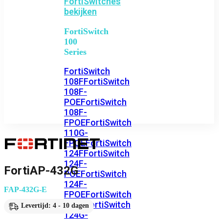
FortiSwitches
bekijken
FortiSwitch
100
Series
FortiSwitch
108F
FortiSwitch
108F-
POE
FortiSwitch
108F-
FPOE
FortiSwitch
110G-
FPOE
FortiSwitch
124F
FortiSwitch
124F-
FortiAP-432G
POE
FortiSwitch
124F-
FAP-432G-E
FPOE
FortiSwitch
124G
FortiSwitch
Levertijd: 4 - 10 dagen
124G-