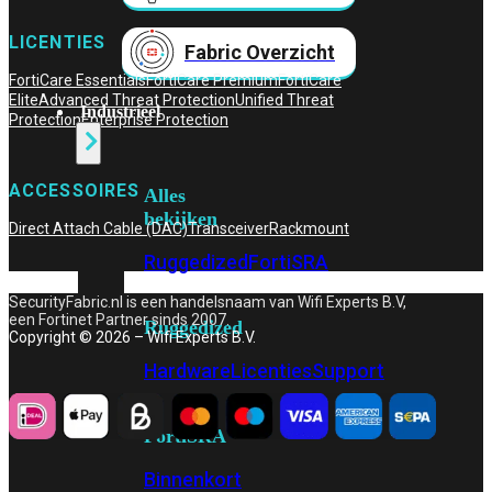
LICENTIES
Fabric Overzicht
FortiCare Essentials
FortiCare Premium
FortiCare
Elite
Advanced Threat Protection
Unified Threat
Industrieel
Protection
Enterprise Protection
ACCESSOIRES
Alles
bekijken
Direct Attach Cable (DAC)
Transceiver
Rackmount
Ruggedized
FortiSRA
SecurityFabric.nl is een handelsnaam van Wifi Experts B.V,
een Fortinet Partner sinds 2007.
Ruggedized
Copyright © 2026 – Wifi Experts B.V.
Hardware
Licenties
Support
FortiSRA
Binnenkort