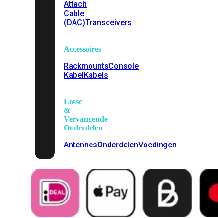
Attach
Cable
(DAC)
Transceivers
Accessoires
Rackmounts
Console
Kabel
Kabels
Losse
&
Vervangende
Onderdelen
Antennes
Onderdelen
Voedingen