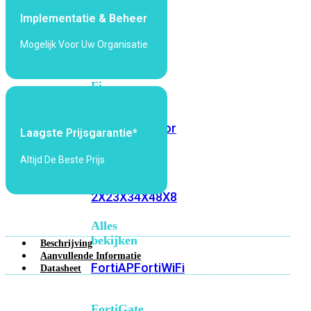
6E
Wi-
Implementatie & Beheer
Fi
7
Mogelijk Voor Uw Organisatie
Wi-
Fi
Omgeving
Indoor
Outdoor
Laagste Prijsgarantie*
Altijd De Beste Prijs
MIMO
2X2
3X3
4X4
8X8
Alles
bekijken
Beschrijving
Aanvullende Informatie
FortiAP
FortiWiFi
Datasheet
FortiGate