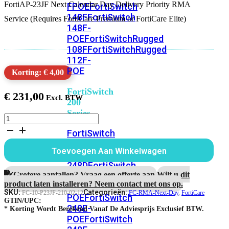
FortiAP-23JF Next Calendar Day Delivery Priority RMA
FPOE
FortiSwitch
148F
FortiSwitch
Service (Requires FortiCare Premium or FortiCare Elite)
148F-
POE
FortiSwitchRugged
108F
FortiSwitchRugged
112F-
POE
Korting: € 4,00
FortiSwitch
€
231,00
200
Series
FortiAP-
23JF
FortiSwitch
1
224D-
jaar
Toevoegen Aan Winkelwagen
FPOE
FortiSwitch
Next
Calendar
248D
FortiSwitch
Day
Grotere aantallen? Vraag een offerte aan.
Wilt u dit
224E
Fortiswitch
Delivery
product laten installeren? Neem contact met ons op.
224E-
RMA
SKU:
Categorieën:
FC-10-P23JF-210-02-12
FC-RMA-Next-Day
,
FortiCare
POE
FortiSwitch
Service
GTIN/UPC:
248E-
aantal
* Korting Wordt Berekend Vanaf De Adviesprijs Exclusief BTW.
POE
FortiSwitch