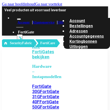
Ga naar hoofdinhoud
Ga naar voettekst
Veel producten uit voorraad leverbaar
Account
Account
Klantenservice
Offerte
Bestellingen
Adressen
FortiGate
Accountgegevens
Kortingbonnen
‎ SecurityFabric
FortiCare
Alle
Uitloggen
FortiGates
bekijken
Hardware
–
Instapmodellen
FortiGate
30G
FortiGate
31G
FortiGate
40F
FortiGate
50G
FortiGate