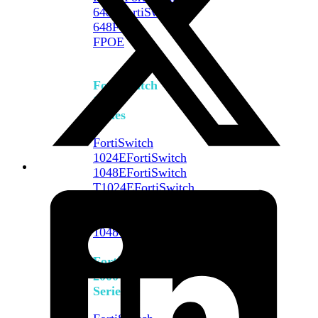
648F
FortiSwitch
648F-
FPOE
FortiSwitch
1000
Series
FortiSwitch
1024E
FortiSwitch
1048E
FortiSwitch
T1024E
FortiSwitch
T1024F-
FPOE
FortiSwitch
1048G
FortiSwitch
2000
Series