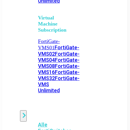
Unlimited
Virtual
Machine
Subscription
FortiGate-
FortiGate-
VMS01
VMS02
FortiGate-
VMS04
FortiGate-
VMS08
FortiGate-
VMS16
FortiGate-
VMS32
FortiGate-
VMS
Unlimited
Switch
Alle