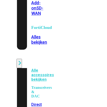
Add-
on
SD-
WAN
FortiCloud
Alles
bekijken
Accessoires
Alle
accessoires
bekijken
Transceivers
&
DAC
Direct