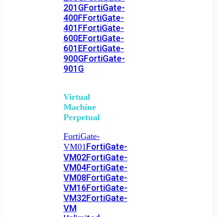
201G
FortiGate-
400F
FortiGate-
401F
FortiGate-
600E
FortiGate-
601E
FortiGate-
900G
FortiGate-
901G
Virtual
Machine
Perpetual
FortiGate-
FortiGate-
VM01
VM02
FortiGate-
VM04
FortiGate-
VM08
FortiGate-
VM16
FortiGate-
VM32
FortiGate-
VM