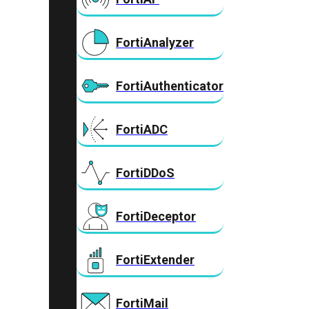
FortiAnalyzer
FortiAuthenticator
FortiADC
FortiDDoS
FortiDeceptor
FortiExtender
FortiMail