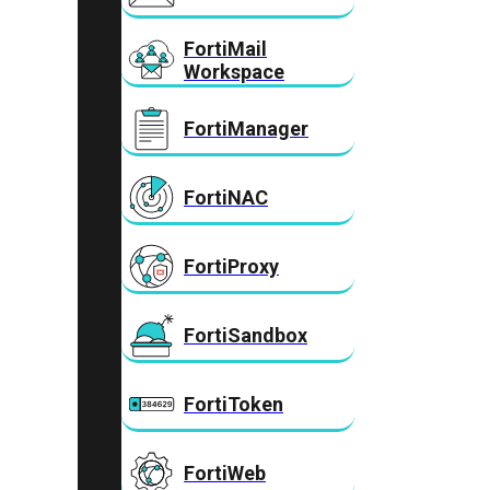
FortiMail
Workspace
FortiManager
FortiNAC
FortiProxy
FortiSandbox
FortiToken
FortiWeb