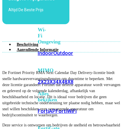
6E
Wi-
Altijd De Beste Prijs
Fi
7
Wi-
Fi
Omgeving
Beschrijving
Aanvullende Informatie
Indoor
Outdoor
MIMO
De Fortinet Priority RMA Next Calendar Day Delivery-licentie biedt
snelle hardwarevervangingsdiensten om downtime te beperken. Met
2X2
3X3
4X4
8X8
deze licentie garandeert Fortinet dat defecte apparatuur wordt vervangen
en geleverd op de volgende kalenderdag, afhankelijk van
Alles
beschikbaarheid en locatie. Dit is ideaal voor bedrijven die geen
bekijken
uitgebreide technische ondersteuning ter plaatse nodig hebben, maar wel
snel willen beschikken over vervangende apparatuur om
FortiAP
FortiWiFi
bedrijfscontinuïteit te waarborgen.
Deze service is ontworpen om bedrijven de snelheid en betrouwbaarheid
FortiGate