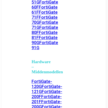
51G
FortiGate
60F
FortiGate
61F
FortiGate
71F
FortiGate
70G
FortiGate
71G
FortiGate
80F
FortiGate
81F
FortiGate
90G
FortiGate
91G
Hardware
–
Middenmodellen
FortiGate-
120G
FortiGate-
121G
FortiGate-
200F
FortiGate-
201F
FortiGate-
200G
FortiGate-