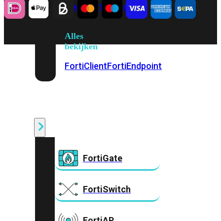
Prem
FortiCloud
Alles
bekijken
FortiClient
FortiEndpoint
Security
Fabric
Producten
FortiGate
FortiSwitch
FortiAP