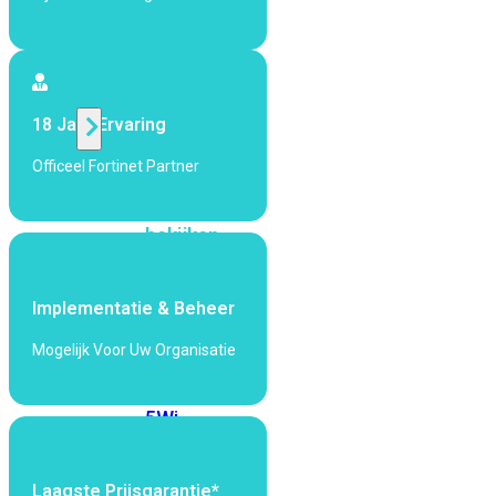
424F-
POE
WiFi
18 Jaar Ervaring
Alle
Officeel Fortinet Partner
Access
Points
bekijken
Wi-
Fi
Implementatie & Beheer
Generatie
Mogelijk Voor Uw Organisatie
Wi-
Fi
5
Wi-
Fi
6
Wi-
Fi
Laagste Prijsgarantie*