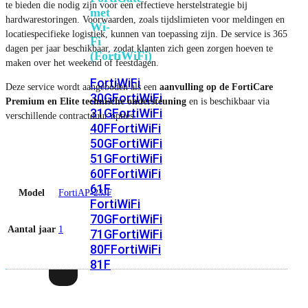
te bieden die nodig zijn voor een effectieve herstelstrategie bij
met
hardwarestoringen. Voorwaarden, zoals tijdslimieten voor meldingen en
Wi-
locatiespecifieke logistiek, kunnen van toepassing zijn. De service is 365
Fi
dagen per jaar beschikbaar, zodat klanten zich geen zorgen hoeven te
(FortiWiFi)
maken over het weekend of feestdagen.
FortiWiFi
Deze service wordt aangeboden als een
aanvulling op de FortiCare
30G
FortiWiFi
Premium en Elite technische ondersteuning
en is beschikbaar via
31G
FortiWiFi
verschillende contractduur opties.
40F
FortiWiFi
50G
FortiWiFi
51G
FortiWiFi
60F
FortiWiFi
61F
Model
FortiAP-23JF
FortiWiFi
70G
FortiWiFi
Aantal jaar
1
71G
FortiWiFi
80F
FortiWiFi
81F
Licentie