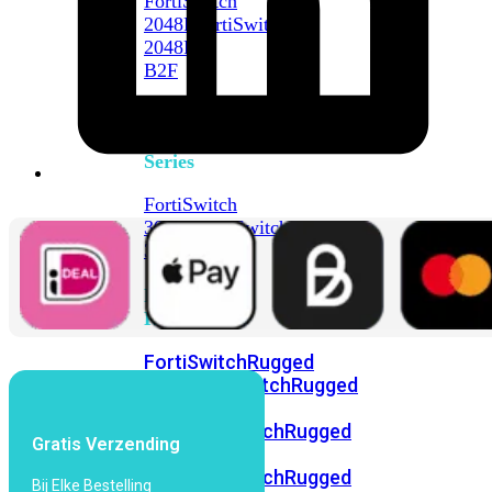
FortiSwitch
2048F
FortiSwitch
2048F-
B2F
FortiSwitch
3000
Series
FortiSwitch
3032E
FortiSwitch
3032G
FortiSwitch
Ruggedized
FortiSwitchRugged
108F
FortiSwitchRugged
112F-
POE
FortiSwitchRugged
Gratis Verzending
216F-
POE
FortiSwitchRugged
Bij Elke Bestelling