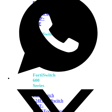
FPOE
FortiSwitch
M426E-
FPOE
FortiSwitchRugged
424F-
POE
FortiSwitch
500
Series
FortiSwitch
548D-
FPOE
FortiSwitch
600
Series
FortiSwitch
624F
FortiSwitch
624F-
FPOE
FortiSwitch