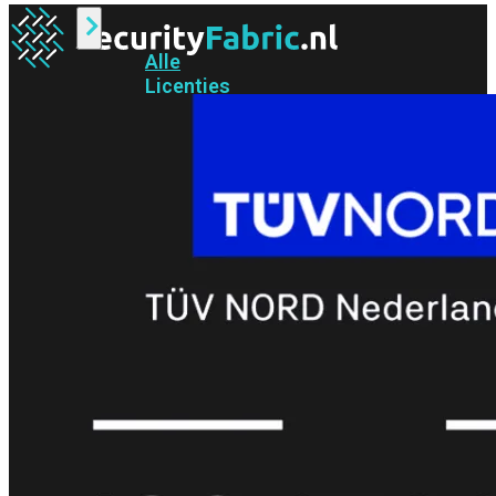
Alle
Licenties
bekijken
FortiCare
Support
FortiCare
Essentials
FortiCare
Premium
FortiCare
Elite
FortiCare
Upgrades
FortiCare
RMA
FortiCare
1