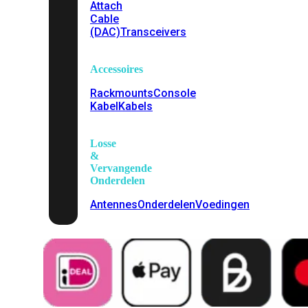
Attach
Cable
(DAC)
Transceivers
Accessoires
Rackmounts
Console
Kabel
Kabels
Losse
&
Vervangende
Onderdelen
Antennes
Onderdelen
Voedingen