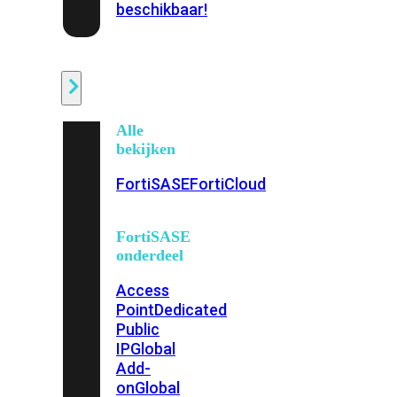
beschikbaar!
Cloud
Alle
bekijken
FortiSASE
FortiCloud
FortiSASE
onderdeel
Access
Point
Dedicated
Public
IP
Global
Add-
on
Global