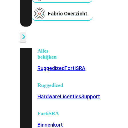
Fabric Overzicht
Industrieel
Alles
bekijken
Ruggedized
FortiSRA
Ruggedized
Hardware
Licenties
Support
FortiSRA
Binnenkort