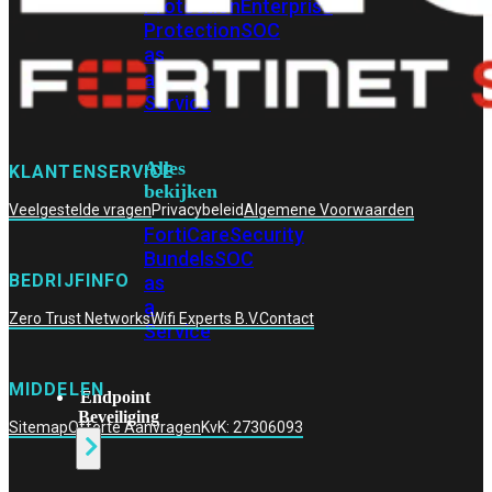
Protection
Enterprise
Protection
SOC
as
a
Service
Alles
KLANTENSERVICE
bekijken
Veelgestelde vragen
Privacybeleid
Algemene Voorwaarden
FortiCare
Security
Bundels
SOC
BEDRIJFINFO
as
a
Zero Trust Networks
Wifi Experts B.V.
Contact
Service
MIDDELEN
Endpoint
Beveiliging
Sitemap
Offerte Aanvragen
KvK: 27306093