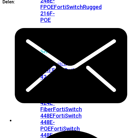
248E-
Delen:
FPOE
FortiSwitchRugged
216F-
POE
FortiSwitch
400
Series
FortiSwitch
FortiSwitch
424E
424E-
POE
FortiSwitch
424E-
FPOE
FortiSwitch
424E-
Fiber
FortiSwitch
448E
FortiSwitch
448E-
POE
FortiSwitch
448E-