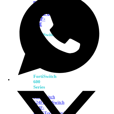
FPOE
FortiSwitch
M426E-
FPOE
FortiSwitchRugged
424F-
POE
FortiSwitch
500
Series
FortiSwitch
548D-
FPOE
FortiSwitch
600
Series
FortiSwitch
624F
FortiSwitch
624F-
FPOE
FortiSwitch