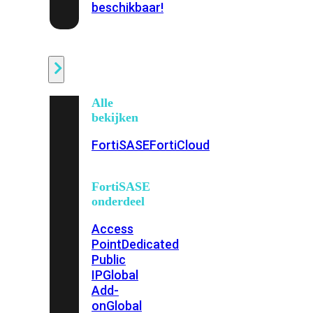
beschikbaar!
Cloud
Alle
bekijken
FortiSASE
FortiCloud
FortiSASE
onderdeel
Access
Point
Dedicated
Public
IP
Global
Add-
on
Global