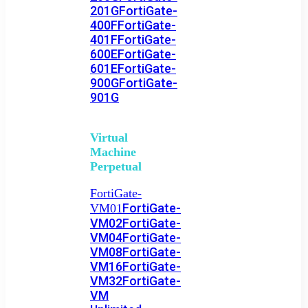
201G
FortiGate-
400F
FortiGate-
401F
FortiGate-
600E
FortiGate-
601E
FortiGate-
900G
FortiGate-
901G
Virtual
Machine
Perpetual
FortiGate-
FortiGate-
VM01
VM02
FortiGate-
VM04
FortiGate-
VM08
FortiGate-
VM16
FortiGate-
VM32
FortiGate-
VM