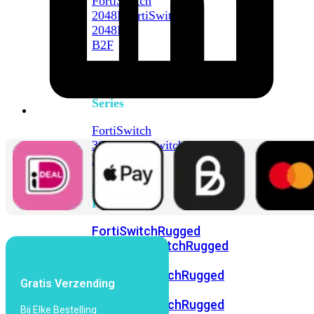
FortiSwitch
2048F
FortiSwitch
2048F-
B2F
FortiSwitch
3000
Series
FortiSwitch
3032E
FortiSwitch
3032G
FortiSwitch
Ruggedized
FortiSwitchRugged
108F
FortiSwitchRugged
112F-
POE
FortiSwitchRugged
Gratis Verzending
216F-
POE
FortiSwitchRugged
Bij Elke Bestelling