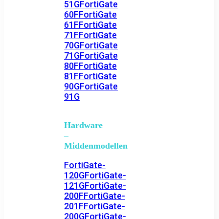
51G
FortiGate
60F
FortiGate
61F
FortiGate
71F
FortiGate
70G
FortiGate
71G
FortiGate
80F
FortiGate
81F
FortiGate
90G
FortiGate
91G
Hardware
–
Middenmodellen
FortiGate-
120G
FortiGate-
121G
FortiGate-
200F
FortiGate-
201F
FortiGate-
200G
FortiGate-