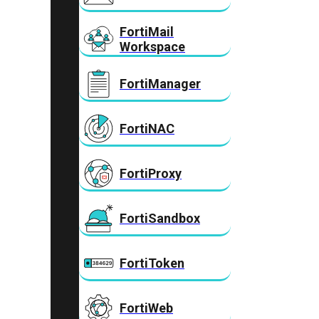
FortiMail
Workspace
FortiManager
FortiNAC
FortiProxy
FortiSandbox
FortiToken
FortiWeb