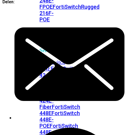
248E-
Delen:
FPOE
FortiSwitchRugged
216F-
POE
FortiSwitch
400
Series
FortiSwitch
FortiSwitch
424E
424E-
POE
FortiSwitch
424E-
FPOE
FortiSwitch
424E-
Fiber
FortiSwitch
448E
FortiSwitch
448E-
POE
FortiSwitch
448E-