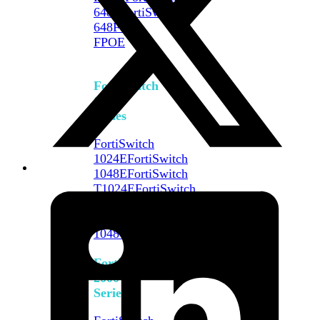
648F
FortiSwitch
648F-
FPOE
FortiSwitch
1000
Series
FortiSwitch
1024E
FortiSwitch
1048E
FortiSwitch
T1024E
FortiSwitch
T1024F-
FPOE
FortiSwitch
1048G
FortiSwitch
2000
Series