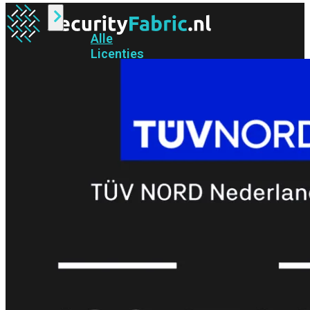
Alle
Licenties
bekijken
FortiCare
Support
FortiCare
Essentials
FortiCare
Premium
FortiCare
Elite
FortiCare
Upgrades
FortiCare
RMA
FortiCare
1