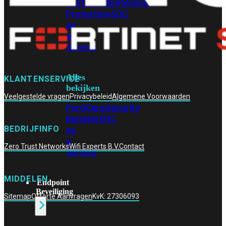
Protection
Enterprise
Protection
SOC
as
a
Service
Alles
KLANTENSERVICE
bekijken
Veelgestelde vragen
Privacybeleid
Algemene Voorwaarden
FortiCare
Security
Bundels
SOC
BEDRIJFINFO
as
a
Zero Trust Networks
Wifi Experts B.V.
Contact
Service
MIDDELEN
Endpoint
Beveiliging
Sitemap
Offerte Aanvragen
KvK: 27306093