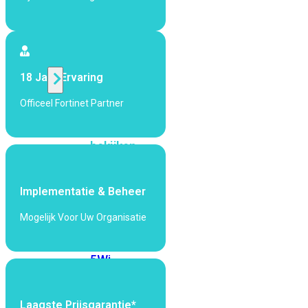
424F-
POE
WiFi
18 Jaar Ervaring
Alle
Officeel Fortinet Partner
Access
Points
bekijken
Wi-
Fi
Implementatie & Beheer
Generatie
Mogelijk Voor Uw Organisatie
Wi-
Fi
5
Wi-
Fi
6
Wi-
Fi
Laagste Prijsgarantie*