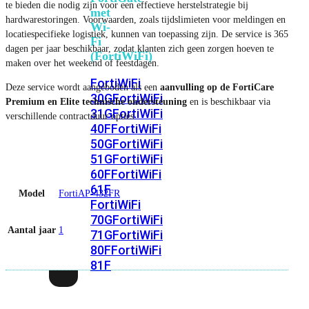
te bieden die nodig zijn voor een effectieve herstelstrategie bij
met
hardwarestoringen. Voorwaarden, zoals tijdslimieten voor meldingen en
Wi-
locatiespecifieke logistiek, kunnen van toepassing zijn. De service is 365
Fi
dagen per jaar beschikbaar, zodat klanten zich geen zorgen hoeven te
(FortiWiFi)
maken over het weekend of feestdagen.
FortiWiFi
Deze service wordt aangeboden als een
aanvulling op de FortiCare
30G
FortiWiFi
Premium en Elite technische ondersteuning
en is beschikbaar via
31G
FortiWiFi
verschillende contractduur opties.
40F
FortiWiFi
50G
FortiWiFi
51G
FortiWiFi
60F
FortiWiFi
61F
Model
FortiAP-432FR
FortiWiFi
70G
FortiWiFi
Aantal jaar
1
71G
FortiWiFi
80F
FortiWiFi
81F
Licentie