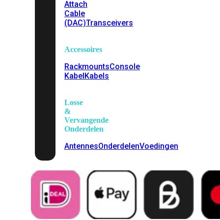
Attach
Cable
(DAC)
Transceivers
Accessoires
Rackmounts
Console
Kabel
Kabels
Losse
&
Vervangende
Onderdelen
Antennes
Onderdelen
Voedingen