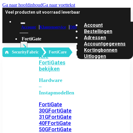
Ga naar hoofdinhoud
Ga naar voettekst
Veel producten uit voorraad leverbaar
Account
Account
Klantenservice
Offerte
Bestellingen
Adressen
FortiGate
Accountgegevens
Kortingbonnen
‎ SecurityFabric
FortiCare
Alle
Uitloggen
FortiGates
bekijken
Hardware
–
Instapmodellen
FortiGate
30G
FortiGate
31G
FortiGate
40F
FortiGate
50G
FortiGate