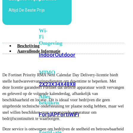
6E
Wi-
Altijd De Beste Prijs
Fi
7
Wi-
Fi
Omgeving
Beschrijving
Aanvullende Informatie
Indoor
Outdoor
MIMO
De Fortinet Priority RMA Next Calendar Day Delivery-licentie biedt
snelle hardwarevervangingsdiensten om downtime te beperken. Met
2X2
3X3
4X4
8X8
deze licentie garandeert Fortinet dat defecte apparatuur wordt vervangen
en geleverd op de volgende kalenderdag, afhankelijk van
Alles
beschikbaarheid en locatie. Dit is ideaal voor bedrijven die geen
bekijken
uitgebreide technische ondersteuning ter plaatse nodig hebben, maar wel
snel willen beschikken over vervangende apparatuur om
FortiAP
FortiWiFi
bedrijfscontinuïteit te waarborgen.
Deze service is ontworpen om bedrijven de snelheid en betrouwbaarheid
FortiGate