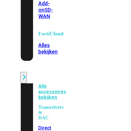
Add-
on
SD-
WAN
FortiCloud
Alles
bekijken
Accessoires
Alle
accessoires
bekijken
Transceivers
&
DAC
Direct