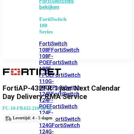
FortiSwitches
bekijken
FortiSwitch
100
Series
FortiSwitch
108F
FortiSwitch
108F-
POE
FortiSwitch
108F-
FPOE
FortiSwitch
110G-
FortiAP-432FR 1 jaar Next Calendar
FPOE
FortiSwitch
124F
FortiSwitch
Day Delivery RMA Service
124F-
POE
FortiSwitch
FC-10-FR432-210-02-12
124F-
FPOE
FortiSwitch
Levertijd: 4 - 5 dagen
124G
FortiSwitch
124G-