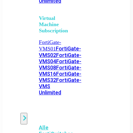
Unlimited
Virtual
Machine
Subscription
FortiGate-
FortiGate-
VMS01
VMS02
FortiGate-
VMS04
FortiGate-
VMS08
FortiGate-
VMS16
FortiGate-
VMS32
FortiGate-
VMS
Unlimited
Switch
Alle