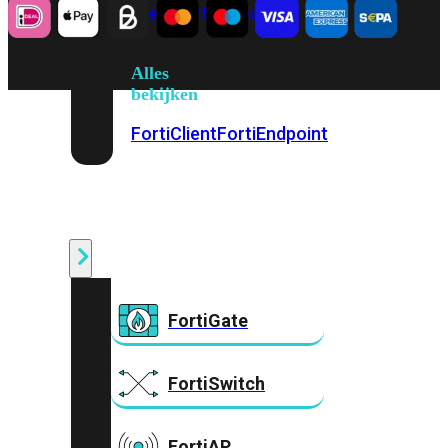
Prem
FortiCloud
Alles
bekijken
FortiClient
FortiEndpoint
Security
Fabric
Producten
FortiGate
FortiSwitch
FortiAP