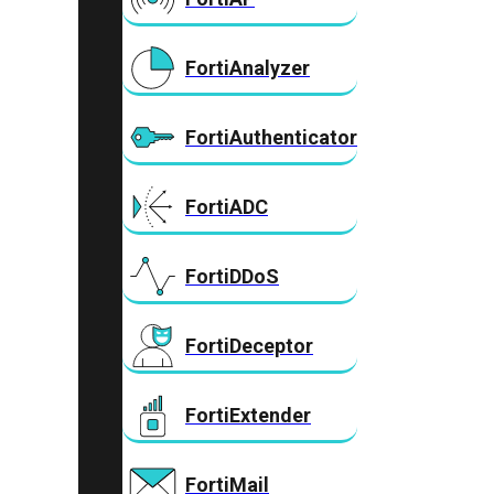
FortiAnalyzer
FortiAuthenticator
FortiADC
FortiDDoS
FortiDeceptor
FortiExtender
FortiMail