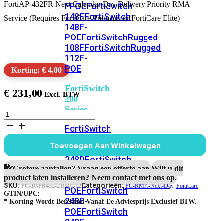
FortiAP-432FR Next Calendar Day Delivery Priority RMA
FPOE
FortiSwitch
148F
FortiSwitch
Service (Requires FortiCare Premium or FortiCare Elite)
148F-
POE
FortiSwitchRugged
108F
FortiSwitchRugged
112F-
POE
Korting: € 4,00
FortiSwitch
€
231,00
200
Series
FortiAP-
432FR
FortiSwitch
1
224D-
jaar
Toevoegen Aan Winkelwagen
FPOE
FortiSwitch
Next
Calendar
248D
FortiSwitch
Day
Grotere aantallen? Vraag een offerte aan.
Wilt u dit
224E
Fortiswitch
Delivery
product laten installeren? Neem contact met ons op.
224E-
RMA
SKU:
Categorieën:
FC-10-FR432-210-02-12
FC-RMA-Next-Day
,
FortiCare
POE
FortiSwitch
Service
GTIN/UPC:
248E-
aantal
* Korting Wordt Berekend Vanaf De Adviesprijs Exclusief BTW.
POE
FortiSwitch