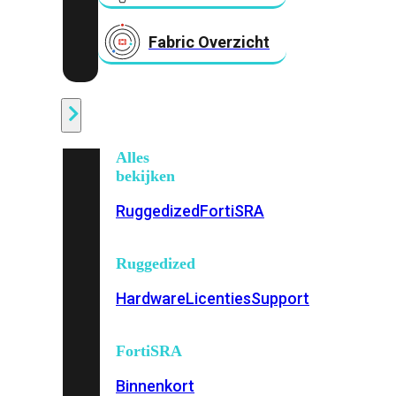
Fabric Overzicht
Industrieel
Alles
bekijken
Ruggedized
FortiSRA
Ruggedized
Hardware
Licenties
Support
FortiSRA
Binnenkort