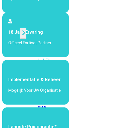
424F-
POE
WiFi
18 Jaar Ervaring
Alle
Officeel Fortinet Partner
Access
Points
bekijken
Wi-
Fi
Implementatie & Beheer
Generatie
Mogelijk Voor Uw Organisatie
Wi-
Fi
5
Wi-
Fi
6
Wi-
Fi
Laagste Prijsgarantie*