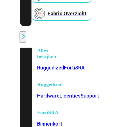
Fabric Overzicht
Industrieel
Alles
bekijken
Ruggedized
FortiSRA
Ruggedized
Hardware
Licenties
Support
FortiSRA
Binnenkort