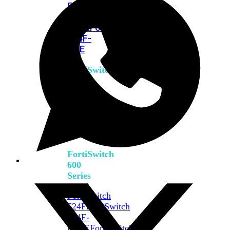
FPOE
FortiSwitch
M426E-
FPOE
FortiSwitchRugged
424F-
POE
FortiSwitch
500
Series
FortiSwitch
548D-
FPOE
FortiSwitch
600
Series
FortiSwitch
624F
FortiSwitch
624F-
FPOE
FortiSwitch