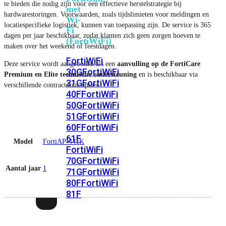
te bieden die nodig zijn voor een effectieve herstelstrategie bij
met
hardwarestoringen. Voorwaarden, zoals tijdslimieten voor meldingen en
Wi-
locatiespecifieke logistiek, kunnen van toepassing zijn. De service is 365
Fi
dagen per jaar beschikbaar, zodat klanten zich geen zorgen hoeven te
(FortiWiFi)
maken over het weekend of feestdagen.
FortiWiFi
Deze service wordt aangeboden als een
aanvulling op de FortiCare
30G
FortiWiFi
Premium en Elite technische ondersteuning
en is beschikbaar via
31G
FortiWiFi
verschillende contractduur opties.
40F
FortiWiFi
50G
FortiWiFi
51G
FortiWiFi
60F
FortiWiFi
61F
Model
FortiAP-441K
FortiWiFi
70G
FortiWiFi
Aantal jaar
1
71G
FortiWiFi
80F
FortiWiFi
81F
Licentie