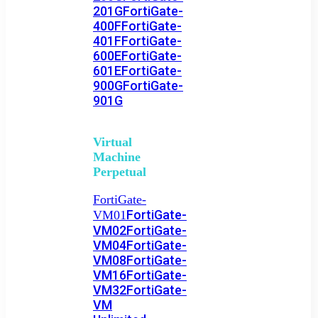
201G
FortiGate-
400F
FortiGate-
401F
FortiGate-
600E
FortiGate-
601E
FortiGate-
900G
FortiGate-
901G
Virtual
Machine
Perpetual
FortiGate-
FortiGate-
VM01
VM02
FortiGate-
VM04
FortiGate-
VM08
FortiGate-
VM16
FortiGate-
VM32
FortiGate-
VM