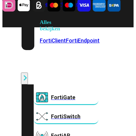
Prem
FortiCloud
Alles
bekijken
FortiClient
FortiEndpoint
Security
Fabric
Producten
FortiGate
FortiSwitch
FortiAP