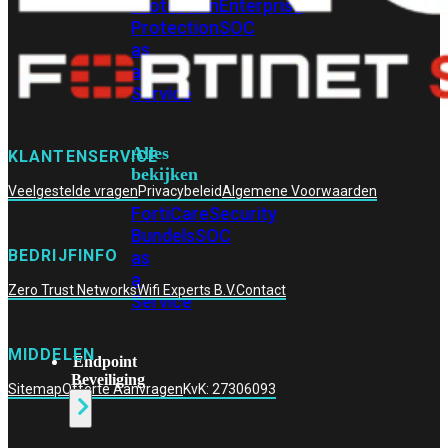
Protection
Enterprise
Protection
SOC
as
a
Service
Alles
KLANTENSERVICE
bekijken
Veelgestelde vragen
Privacybeleid
Algemene Voorwaarden
FortiCare
Security
Bundels
SOC
BEDRIJFINFO
as
a
Zero Trust Networks
Wifi Experts B.V.
Contact
Service
MIDDELEN
Endpoint
Beveiliging
Sitemap
Offerte Aanvragen
KvK: 27306093