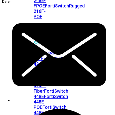
248E-
Delen:
FPOE
FortiSwitchRugged
216F-
POE
FortiSwitch
400
Series
FortiSwitch
FortiSwitch
424E
424E-
POE
FortiSwitch
424E-
FPOE
FortiSwitch
424E-
Fiber
FortiSwitch
448E
FortiSwitch
448E-
POE
FortiSwitch
448E-