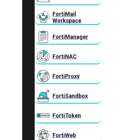
FortiMail
Workspace
FortiManager
FortiNAC
FortiProxy
FortiSandbox
FortiToken
FortiWeb