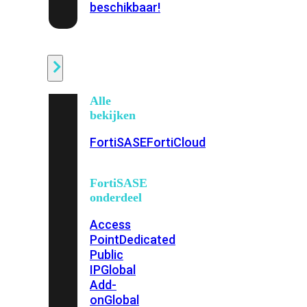
beschikbaar!
Cloud
Alle
bekijken
FortiSASE
FortiCloud
FortiSASE
onderdeel
Access
Point
Dedicated
Public
IP
Global
Add-
on
Global