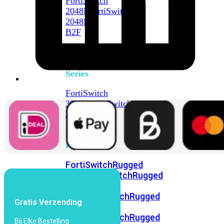
FortiSwitch
2048F
FortiSwitch
2048F-
B2F
FortiSwitch
3000
Series
FortiSwitch
3032E
FortiSwitch
3032G
FortiSwitch
Ruggedized
FortiSwitchRugged
108F
FortiSwitchRugged
112F-
POE
FortiSwitchRugged
Gratis Verzending
216F-
POE
FortiSwitchRugged
Bij Elke Bestelling