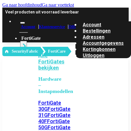
Ga naar hoofdinhoud
Ga naar voettekst
Veel producten uit voorraad leverbaar
Account
Account
Klantenservice
Offerte
Bestellingen
Adressen
FortiGate
Accountgegevens
Kortingbonnen
‎ SecurityFabric
FortiCare
Alle
Uitloggen
FortiGates
bekijken
Hardware
–
Instapmodellen
FortiGate
30G
FortiGate
31G
FortiGate
40F
FortiGate
50G
FortiGate