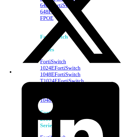
648F
FortiSwitch
648F-
FPOE
FortiSwitch
1000
Series
FortiSwitch
1024E
FortiSwitch
1048E
FortiSwitch
T1024E
FortiSwitch
T1024F-
FPOE
FortiSwitch
1048G
FortiSwitch
2000
Series