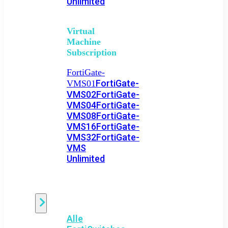
Unlimited
Virtual
Machine
Subscription
FortiGate-
FortiGate-
VMS01
VMS02
FortiGate-
VMS04
FortiGate-
VMS08
FortiGate-
VMS16
FortiGate-
VMS32
FortiGate-
VMS
Unlimited
Switch
Alle