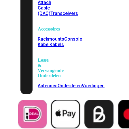
Attach
Cable
(DAC)
Transceivers
Accessoires
Rackmounts
Console
Kabel
Kabels
Losse
&
Vervangende
Onderdelen
Antennes
Onderdelen
Voedingen