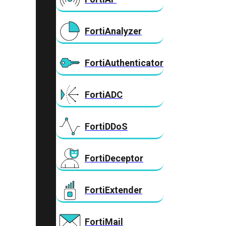
FortiAnalyzer
FortiAuthenticator
FortiADC
FortiDDoS
FortiDeceptor
FortiExtender
FortiMail