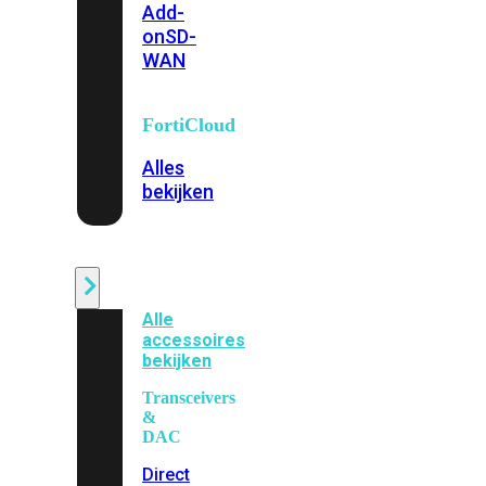
Add-
on
SD-
WAN
FortiCloud
Alles
bekijken
Accessoires
Alle
accessoires
bekijken
Transceivers
&
DAC
Direct