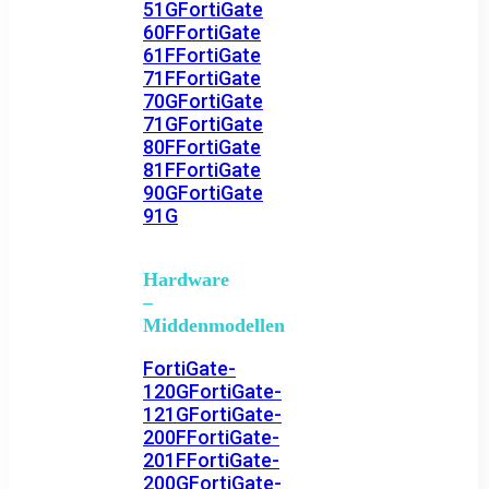
51G
FortiGate
60F
FortiGate
61F
FortiGate
71F
FortiGate
70G
FortiGate
71G
FortiGate
80F
FortiGate
81F
FortiGate
90G
FortiGate
91G
Hardware
–
Middenmodellen
FortiGate-
120G
FortiGate-
121G
FortiGate-
200F
FortiGate-
201F
FortiGate-
200G
FortiGate-