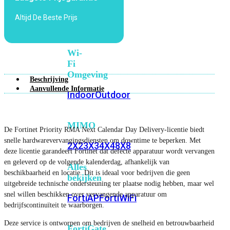
6E
Wi-
Altijd De Beste Prijs
Fi
7
Wi-
Fi
Omgeving
Beschrijving
Aanvullende Informatie
Indoor
Outdoor
MIMO
De Fortinet Priority RMA Next Calendar Day Delivery-licentie biedt
snelle hardwarevervangingsdiensten om downtime te beperken. Met
2X2
3X3
4X4
8X8
deze licentie garandeert Fortinet dat defecte apparatuur wordt vervangen
en geleverd op de volgende kalenderdag, afhankelijk van
Alles
beschikbaarheid en locatie. Dit is ideaal voor bedrijven die geen
bekijken
uitgebreide technische ondersteuning ter plaatse nodig hebben, maar wel
snel willen beschikken over vervangende apparatuur om
FortiAP
FortiWiFi
bedrijfscontinuïteit te waarborgen.
Deze service is ontworpen om bedrijven de snelheid en betrouwbaarheid
FortiGate