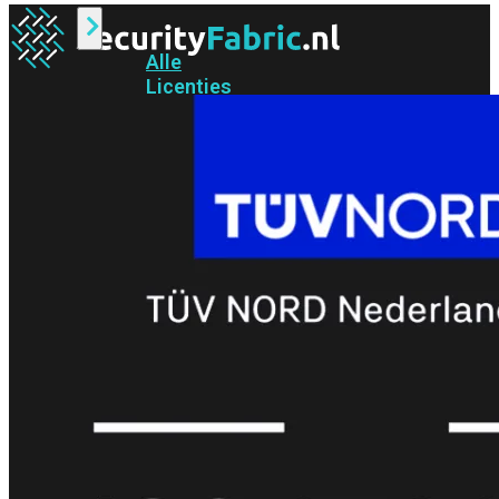
Alle
Licenties
bekijken
FortiCare
Support
FortiCare
Essentials
FortiCare
Premium
FortiCare
Elite
FortiCare
Upgrades
FortiCare
RMA
FortiCare
1