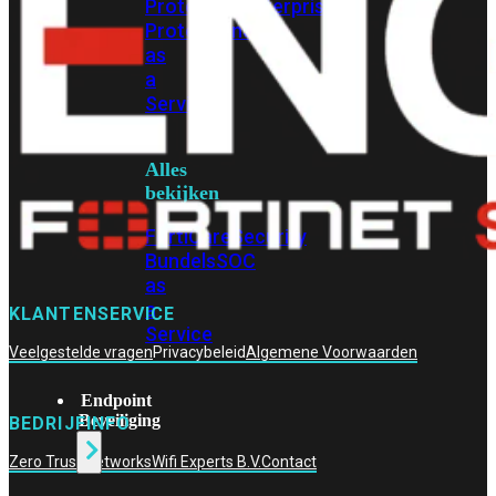
Protection
Enterprise
Protection
SOC
as
a
Service
Alles
bekijken
FortiCare
Security
Bundels
SOC
as
a
KLANTENSERVICE
Service
Veelgestelde vragen
Privacybeleid
Algemene Voorwaarden
Endpoint
Beveiliging
BEDRIJFINFO
Zero Trust Networks
Wifi Experts B.V.
Contact