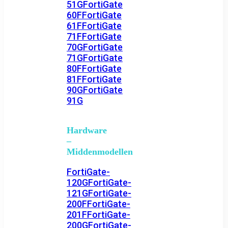
51G
FortiGate
60F
FortiGate
61F
FortiGate
71F
FortiGate
70G
FortiGate
71G
FortiGate
80F
FortiGate
81F
FortiGate
90G
FortiGate
91G
Hardware
–
Middenmodellen
FortiGate-
120G
FortiGate-
121G
FortiGate-
200F
FortiGate-
201F
FortiGate-
200G
FortiGate-