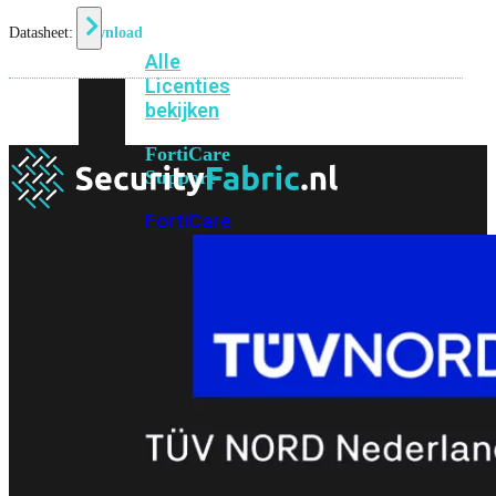
Datasheet:
download
Alle
Licenties
bekijken
FortiCare
Support
FortiCare
Essentials
FortiCare
Premium
FortiCare
Elite
FortiCare
Upgrades
FortiCare
RMA
FortiCare
1