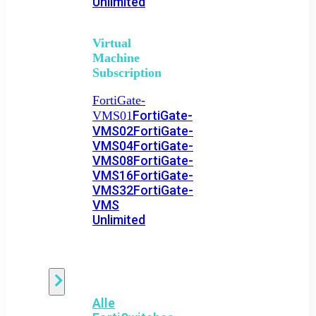
Unlimited
Virtual
Machine
Subscription
FortiGate-
FortiGate-
VMS01
VMS02
FortiGate-
VMS04
FortiGate-
VMS08
FortiGate-
VMS16
FortiGate-
VMS32
FortiGate-
VMS
Unlimited
Switch
Alle