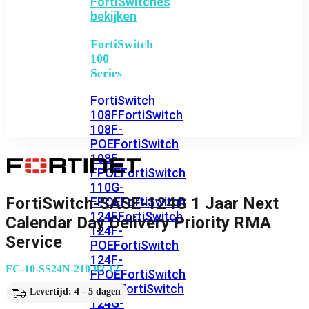
FortiSwitches
bekijken
FortiSwitch
100
Series
FortiSwitch
108F
FortiSwitch
108F-
POE
FortiSwitch
108F-
FPOE
FortiSwitch
110G-
FortiSwitch-SASE-124G 1 Jaar Next
FPOE
FortiSwitch
124F
FortiSwitch
Calendar Day Delivery Priority RMA
124F-
Service
POE
FortiSwitch
124F-
FC-10-SS24N-210-02-12
FPOE
FortiSwitch
124G
FortiSwitch
Levertijd: 4 - 5 dagen
124G-