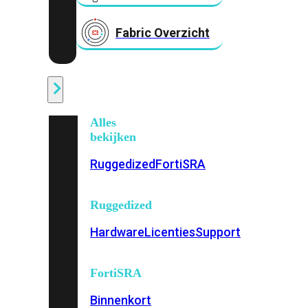
Fabric Overzicht
Industrieel
Alles
bekijken
Ruggedized
FortiSRA
Ruggedized
Hardware
Licenties
Support
FortiSRA
Binnenkort