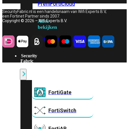
Prem
FortiCloud
SecurityFabric.nl is een handelsnaam van Wifi Experts B.V,
een Fortinet Partner sinds 2007.
Alles
Copyright © 2026 – Wifi Experts B.V.
bekijken
FortiClient
FortiEndpoint
Security
Fabric
Producten
FortiGate
FortiSwitch
FortiAP