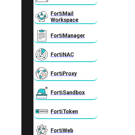
FortiMail
Workspace
FortiManager
FortiNAC
FortiProxy
FortiSandbox
FortiToken
FortiWeb