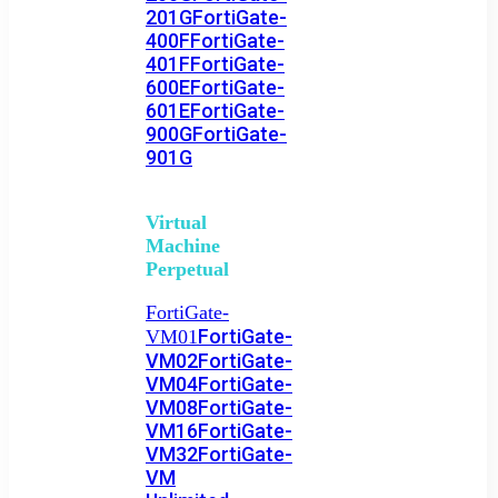
201G
FortiGate-
400F
FortiGate-
401F
FortiGate-
600E
FortiGate-
601E
FortiGate-
900G
FortiGate-
901G
Virtual
Machine
Perpetual
FortiGate-
FortiGate-
VM01
VM02
FortiGate-
VM04
FortiGate-
VM08
FortiGate-
VM16
FortiGate-
VM32
FortiGate-
VM