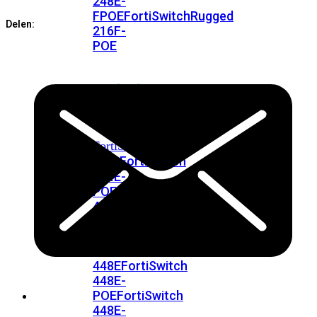
248E-
Service
FPOE
FortiSwitchRugged
aantal
Delen:
216F-
POE
FortiSwitch
400
Series
FortiSwitch
FortiSwitch
424E
424E-
POE
FortiSwitch
424E-
FPOE
FortiSwitch
424E-
Fiber
FortiSwitch
448E
FortiSwitch
448E-
POE
FortiSwitch
448E-