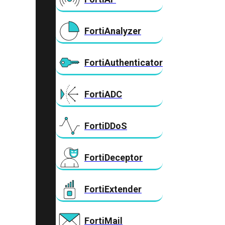
FortiAnalyzer
FortiAuthenticator
FortiADC
FortiDDoS
FortiDeceptor
FortiExtender
FortiMail