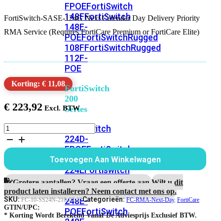
FPOE
FortiSwitch
148F
FortiSwitch
FortiSwitch-SASE-124G Next Calendar Day Delivery Priority
148F-
RMA Service (Requires FortiCare Premium or FortiCare Elite)
POE
FortiSwitchRugged
108F
FortiSwitchRugged
112F-
POE
Korting: € 11,08
FortiSwitch
200
€
223,92
Series
FortiSwitch-
FortiSwitch
SASE-
224D-
124G
FPOE
FortiSwitch
1
248D
FortiSwitch
Toevoegen Aan Winkelwagen
Jaar
224E
Fortiswitch
Next
224E-
Calendar
Grotere aantallen? Vraag een offerte aan.
Wilt u dit
Day
POE
FortiSwitch
product laten installeren? Neem contact met ons op.
Delivery
SKU:
Categorieën:
248E-
FC-10-SS24N-210-02-12
FC-RMA-Next-Day
,
FortiCare
Priority
GTIN/UPC:
POE
FortiSwitch
RMA
* Korting Wordt Berekend Vanaf De Adviesprijs Exclusief BTW.