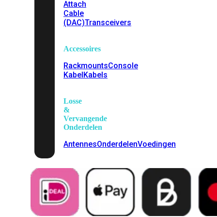
Attach
Cable
(DAC)
Transceivers
Accessoires
Rackmounts
Console
Kabel
Kabels
Losse
&
Vervangende
Onderdelen
Antennes
Onderdelen
Voedingen