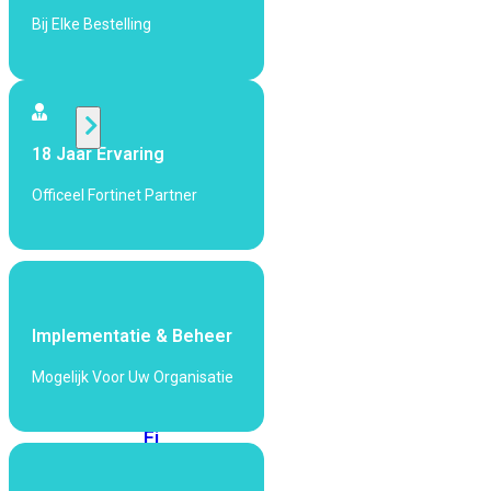
424F-
Bij Elke Bestelling
POE
WiFi
18 Jaar Ervaring
Alle
Access
Officeel Fortinet Partner
Points
bekijken
Wi-
Fi
Generatie
Implementatie & Beheer
Wi-
Mogelijk Voor Uw Organisatie
Fi
5
Wi-
Fi
6
Wi-
Fi