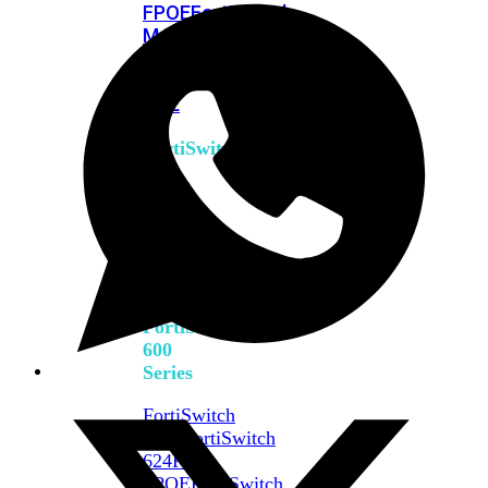
FPOE
FortiSwitch
M426E-
FPOE
FortiSwitchRugged
424F-
POE
FortiSwitch
500
Series
FortiSwitch
548D-
FPOE
FortiSwitch
600
Series
FortiSwitch
624F
FortiSwitch
624F-
FPOE
FortiSwitch