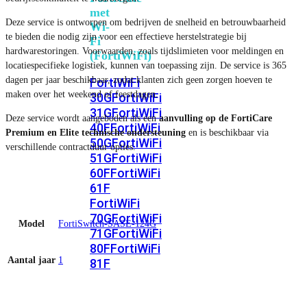
met
Deze service is ontworpen om bedrijven de snelheid en betrouwbaarheid
Wi-
te bieden die nodig zijn voor een effectieve herstelstrategie bij
Fi
hardwarestoringen. Voorwaarden, zoals tijdslimieten voor meldingen en
(FortiWiFi)
locatiespecifieke logistiek, kunnen van toepassing zijn. De service is 365
dagen per jaar beschikbaar, zodat klanten zich geen zorgen hoeven te
FortiWiFi
maken over het weekend of feestdagen.
30G
FortiWiFi
31G
FortiWiFi
Deze service wordt aangeboden als een
aanvulling op de FortiCare
40F
FortiWiFi
Premium en Elite technische ondersteuning
en is beschikbaar via
50G
FortiWiFi
verschillende contractduur opties.
51G
FortiWiFi
60F
FortiWiFi
61F
FortiWiFi
70G
FortiWiFi
Model
FortiSwitch-SASE-124G
71G
FortiWiFi
80F
FortiWiFi
Aantal jaar
1
81F
Licentie