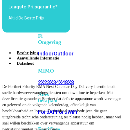
6E
Wi-
Laagste Prijsgarantie*
Fi
7
Altijd De Beste Prijs
Wi-
Fi
Omgeving
Indoor
Outdoor
Beschrijving
Aanvullende Informatie
Datasheet
MIMO
2X2
3X3
4X4
8X8
De Fortinet Priority RMA Next Calendar Day Delivery-licentie biedt
snelle hardwarevervangingsdiensten om downtime te beperken. Met
Alles
deze licentie garandeert Fortinet dat defecte apparatuur wordt vervangen
bekijken
en geleverd op de volgende kalenderdag, afhankelijk van
beschikbaarheid en locatie. Dit is ideaal voor bedrijven die geen
FortiAP
FortiWiFi
uitgebreide technische ondersteuning ter plaatse nodig hebben, maar wel
snel willen beschikken over vervangende apparatuur om
FortiGate
bedrijfscontinuïteit te waarborgen.