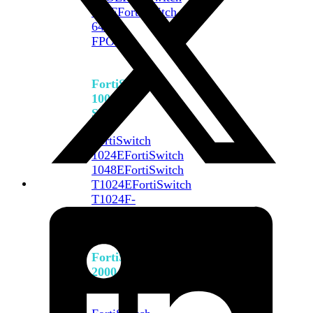
648F
FortiSwitch
648F-
FPOE
FortiSwitch
1000
Series
FortiSwitch
1024E
FortiSwitch
1048E
FortiSwitch
T1024E
FortiSwitch
T1024F-
FPOE
FortiSwitch
1048G
FortiSwitch
2000
Series