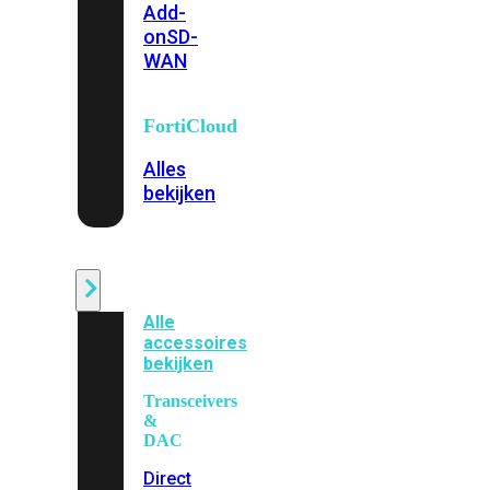
Add-
on
SD-
WAN
FortiCloud
Alles
bekijken
Accessoires
Alle
accessoires
bekijken
Transceivers
&
DAC
Direct