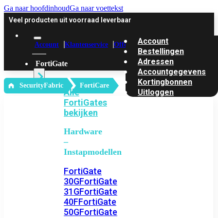
Ga naar hoofdinhoud
Ga naar voettekst
Veel producten uit voorraad leverbaar
Account
Account
Klantenservice
Offerte
Bestellingen
Adressen
FortiGate
Accountgegevens
Kortingbonnen
‎ SecurityFabric
FortiCare
Alle
Uitloggen
FortiGates
bekijken
Hardware
–
Instapmodellen
FortiGate
30G
FortiGate
31G
FortiGate
40F
FortiGate
50G
FortiGate