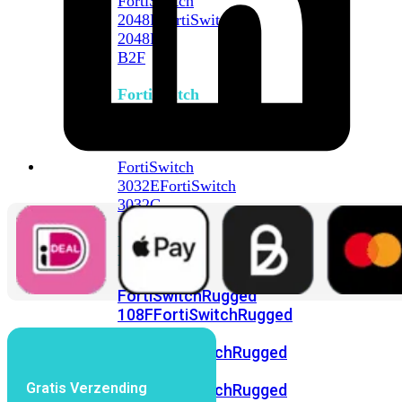
FortiSwitch
2048F
FortiSwitch
2048F-
B2F
FortiSwitch
3000
Series
FortiSwitch
3032E
FortiSwitch
3032G
FortiSwitch
Ruggedized
FortiSwitchRugged
108F
FortiSwitchRugged
112F-
POE
FortiSwitchRugged
216F-
Gratis Verzending
POE
FortiSwitchRugged