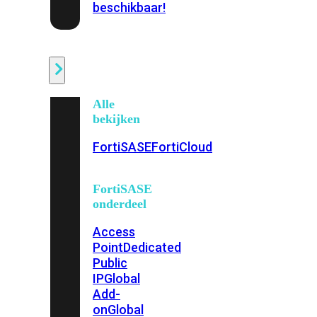
beschikbaar!
Cloud
Alle
bekijken
FortiSASE
FortiCloud
FortiSASE
onderdeel
Access
Point
Dedicated
Public
IP
Global
Add-
on
Global