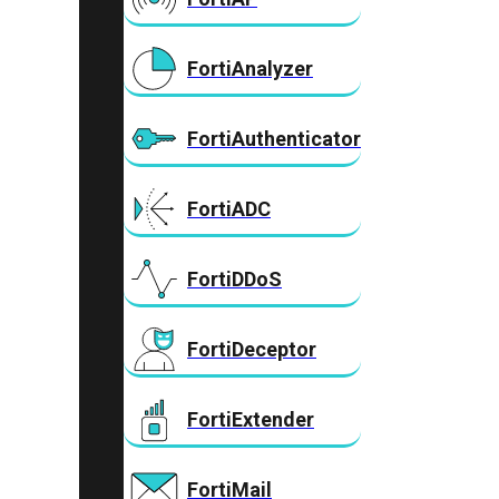
FortiAnalyzer
FortiAuthenticator
FortiADC
FortiDDoS
FortiDeceptor
FortiExtender
FortiMail