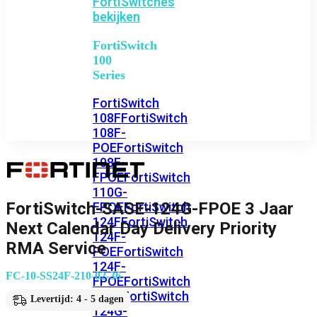
FortiSwitches
bekijken
FortiSwitch
100
Series
FortiSwitch
108F
FortiSwitch
108F-
POE
FortiSwitch
108F-
FPOE
FortiSwitch
110G-
FortiSwitch-SASE-124G-FPOE 3 Jaar
FPOE
FortiSwitch
124F
FortiSwitch
Next Calendar Day Delivery Priority
124F-
RMA Service
POE
FortiSwitch
124F-
FC-10-SS24F-210-02-36
FPOE
FortiSwitch
124G
FortiSwitch
Levertijd: 4 - 5 dagen
124G-