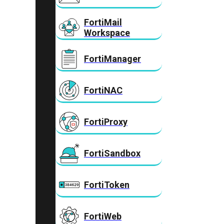
FortiMail
Workspace
FortiManager
FortiNAC
FortiProxy
FortiSandbox
FortiToken
FortiWeb