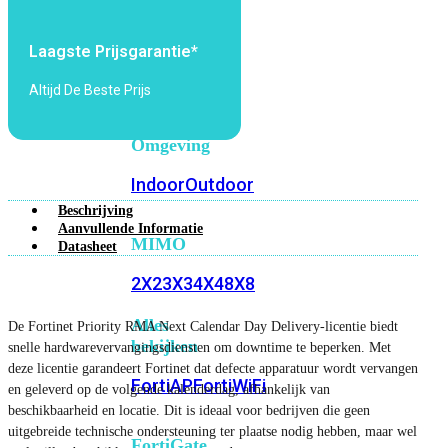
6E
Wi-
Fi
Laagste Prijsgarantie*
7
Altijd De Beste Prijs
Wi-
Fi
Omgeving
Indoor
Outdoor
Beschrijving
Aanvullende Informatie
MIMO
Datasheet
2X2
3X3
4X4
8X8
Alles
De Fortinet Priority RMA Next Calendar Day Delivery-licentie biedt
bekijken
snelle hardwarevervangingsdiensten om downtime te beperken. Met
deze licentie garandeert Fortinet dat defecte apparatuur wordt vervangen
FortiAP
FortiWiFi
en geleverd op de volgende kalenderdag, afhankelijk van
beschikbaarheid en locatie. Dit is ideaal voor bedrijven die geen
uitgebreide technische ondersteuning ter plaatse nodig hebben, maar wel
FortiGate