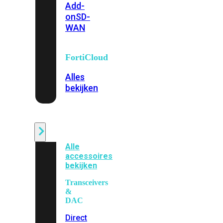
Add-
on
SD-
WAN
FortiCloud
Alles
bekijken
Accessoires
Alle
accessoires
bekijken
Transceivers
&
DAC
Direct