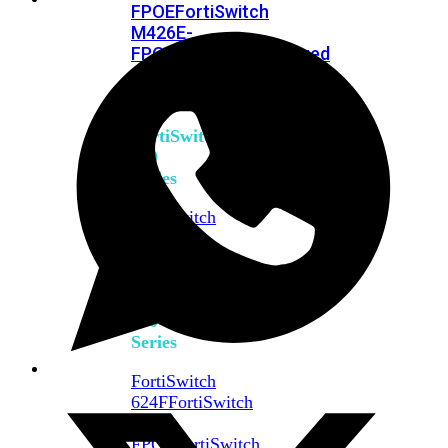
FPOE
FortiSwitch
M426E-
FPOE
FortiSwitchRugged
424F-
POE
FortiSwitch
500
Series
FortiSwitch
548D-
FPOE
FortiSwitch
600
Series
FortiSwitch
624F
FortiSwitch
624F-
FPOE
FortiSwitch