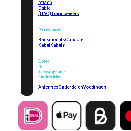
Attach
Cable
(DAC)
Transceivers
Accessoires
Rackmounts
Console
Kabel
Kabels
Losse
&
Vervangende
Onderdelen
Antennes
Onderdelen
Voedingen