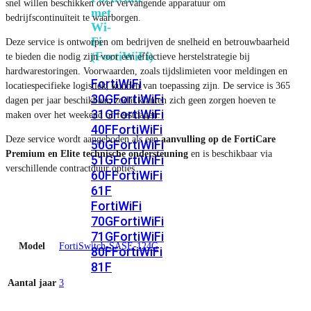
snel willen beschikken over vervangende apparatuur om
met
bedrijfscontinuïteit te waarborgen.
Wi-
Fi
Deze service is ontworpen om bedrijven de snelheid en betrouwbaarheid
(FortiWiFi)
te bieden die nodig zijn voor een effectieve herstelstrategie bij
hardwarestoringen. Voorwaarden, zoals tijdslimieten voor meldingen en
FortiWiFi
locatiespecifieke logistiek, kunnen van toepassing zijn. De service is 365
30G
FortiWiFi
dagen per jaar beschikbaar, zodat klanten zich geen zorgen hoeven te
31G
FortiWiFi
maken over het weekend of feestdagen.
40F
FortiWiFi
Deze service wordt aangeboden als een
aanvulling op de FortiCare
50G
FortiWiFi
Premium en Elite technische ondersteuning
en is beschikbaar via
51G
FortiWiFi
verschillende contractduur opties.
60F
FortiWiFi
61F
FortiWiFi
70G
FortiWiFi
71G
FortiWiFi
Model
FortiSwitch-SASE-124G
80F
FortiWiFi
81F
Aantal jaar
3
Licentie