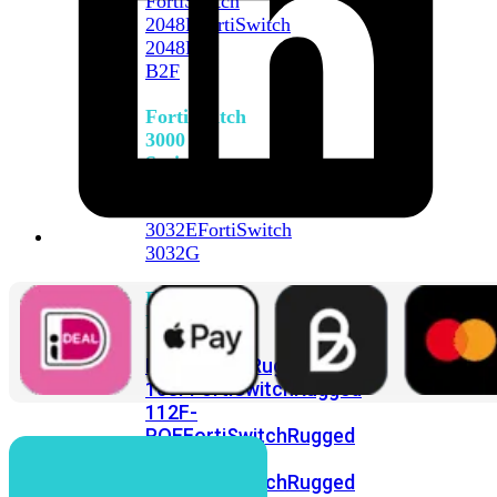
FortiSwitch
2048F
FortiSwitch
2048F-
B2F
FortiSwitch
3000
Series
FortiSwitch
3032E
FortiSwitch
3032G
FortiSwitch
Ruggedized
FortiSwitchRugged
108F
FortiSwitchRugged
112F-
POE
FortiSwitchRugged
216F-
POE
FortiSwitchRugged