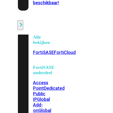
beschikbaar!
Cloud
Alle
bekijken
FortiSASE
FortiCloud
FortiSASE
onderdeel
Access
Point
Dedicated
Public
IP
Global
Add-
on
Global