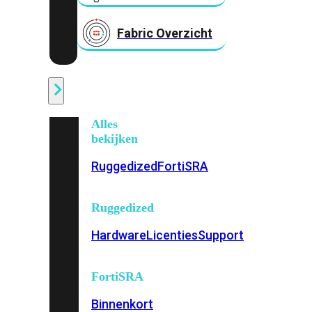
Fabric Overzicht
Industrieel
Alles
bekijken
Ruggedized
FortiSRA
Ruggedized
Hardware
Licenties
Support
FortiSRA
Binnenkort