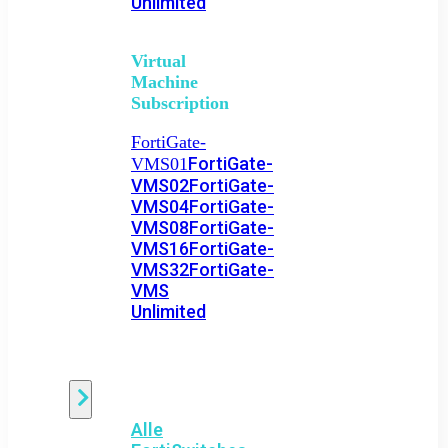
Unlimited
Virtual
Machine
Subscription
FortiGate-
FortiGate-
VMS01
VMS02
FortiGate-
VMS04
FortiGate-
VMS08
FortiGate-
VMS16
FortiGate-
VMS32
FortiGate-
VMS
Unlimited
Switch
Alle