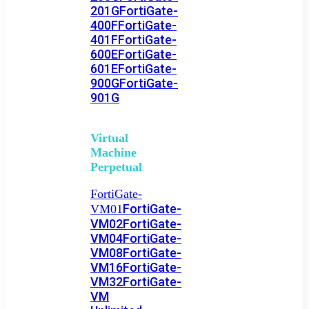
201G
FortiGate-
400F
FortiGate-
401F
FortiGate-
600E
FortiGate-
601E
FortiGate-
900G
FortiGate-
901G
Virtual
Machine
Perpetual
FortiGate-
FortiGate-
VM01
VM02
FortiGate-
VM04
FortiGate-
VM08
FortiGate-
VM16
FortiGate-
VM32
FortiGate-
VM