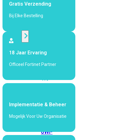
424F-
Gratis Verzending
POE
Bij Elke Bestelling
WiFi
Alle
Access
18 Jaar Ervaring
Points
Officeel Fortinet Partner
bekijken
Wi-
Fi
Generatie
Wi-
Implementatie & Beheer
Fi
Mogelijk Voor Uw Organisatie
5
Wi-
Fi
6
Wi-
Fi