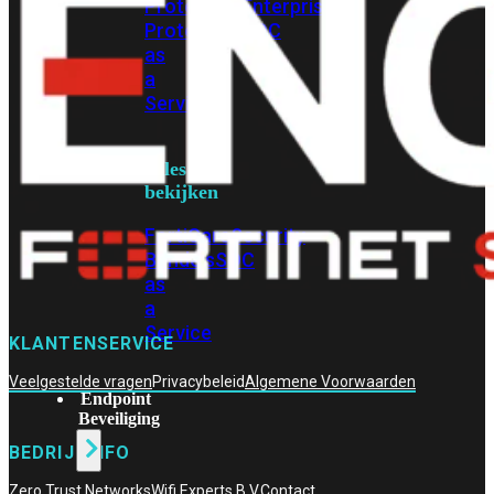
Protection
Enterprise
Protection
SOC
as
a
Service
Alles
bekijken
FortiCare
Security
Bundels
SOC
as
a
Service
KLANTENSERVICE
Veelgestelde vragen
Privacybeleid
Algemene Voorwaarden
Endpoint
Beveiliging
BEDRIJFINFO
Zero Trust Networks
Wifi Experts B.V.
Contact