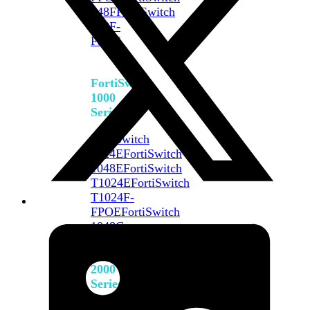
648F
FortiSwitch
648F-
FPOE
FortiSwitch
1000
Series
FortiSwitch
1024E
FortiSwitch
1048E
FortiSwitch
T1024E
FortiSwitch
T1024F-
FPOE
FortiSwitch
1048G
FortiSwitch
2000
Series