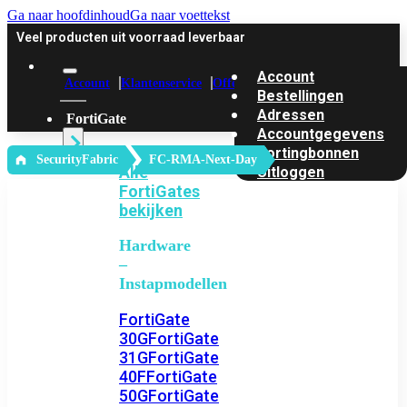
Ga naar hoofdinhoud
Ga naar voettekst
Veel producten uit voorraad leverbaar
Account
Account
Klantenservice
Offerte
Bestellingen
Adressen
FortiGate
Accountgegevens
Kortingbonnen
‎ SecurityFabric
FC-RMA-Next-Day
Alle
Uitloggen
FortiGates
bekijken
Hardware
–
Instapmodellen
FortiGate
30G
FortiGate
31G
FortiGate
40F
FortiGate
50G
FortiGate