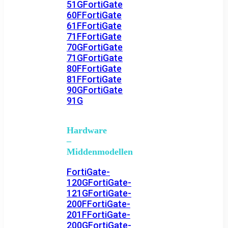
51G
FortiGate
60F
FortiGate
61F
FortiGate
71F
FortiGate
70G
FortiGate
71G
FortiGate
80F
FortiGate
81F
FortiGate
90G
FortiGate
91G
Hardware
–
Middenmodellen
FortiGate-
120G
FortiGate-
121G
FortiGate-
200F
FortiGate-
201F
FortiGate-
200G
FortiGate-