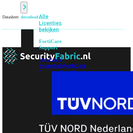
Alle
Datasheet:
download
Licenties
bekijken
FortiCare
Support
FortiCare
Essentials
FortiCare
Premium
FortiCare
Elite
FortiCare
Upgrades
FortiCare
RMA
FortiCare
1