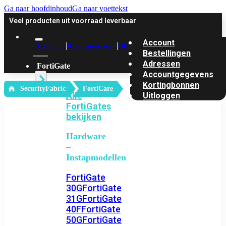
Ga naar hoofdinhoud
Ga naar voettekst
Veel producten uit voorraad leverbaar
Account
Account
Klantenservice
Offerte
Bestellingen
Adressen
FortiGate
Accountgegevens
Kortingbonnen
‎ SecurityFabric
FortiCare
Alle
Uitloggen
FortiGates
bekijken
Hardware
–
Instapmodellen
FortiGate
30G
FortiGate
31G
FortiGate
40F
FortiGate
50G
FortiGate