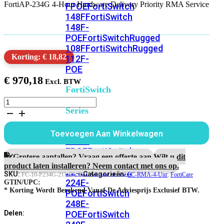
FortiAP-234G 4-Hour Hardware Delivery Priority RMA Service
FPOE
FortiSwitch
148F
FortiSwitch
148F-
POE
FortiSwitchRugged
108F
FortiSwitchRugged
Korting: € 18,82
112F-
POE
€
970,18
FortiSwitch
200
FortiAP-
Series
234G
3
jaar
FortiSwitch
Toevoegen Aan Winkelwagen
4-
224D-
uur
FPOE
FortiSwitch
Hardware
Grotere aantallen? Vraag een offerte aan.
Wilt u dit
248D
FortiSwitch
RMA
product laten installeren? Neem contact met ons op.
224E
Fortiswitch
Service
SKU:
Categorieën:
FC-10-P234G-211-02-36
FC-RMA-4-Uur
,
FortiCare
224E-
aantal
GTIN/UPC:
* Korting Wordt Berekend Vanaf De Adviesprijs Exclusief BTW.
POE
FortiSwitch
248E-
POE
FortiSwitch
Delen: