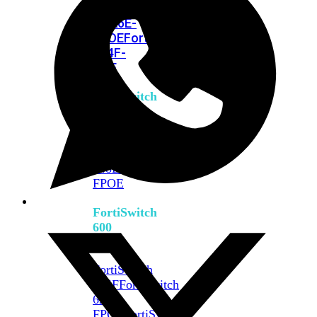
FPOE
FortiSwitch
M426E-
FPOE
FortiSwitchRugged
424F-
POE
FortiSwitch
500
Series
FortiSwitch
548D-
FPOE
FortiSwitch
600
Series
FortiSwitch
624F
FortiSwitch
624F-
FPOE
FortiSwitch