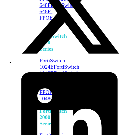
648F
FortiSwitch
648F-
FPOE
FortiSwitch
1000
Series
FortiSwitch
1024E
FortiSwitch
1048E
FortiSwitch
T1024E
FortiSwitch
T1024F-
FPOE
FortiSwitch
1048G
FortiSwitch
2000
Series