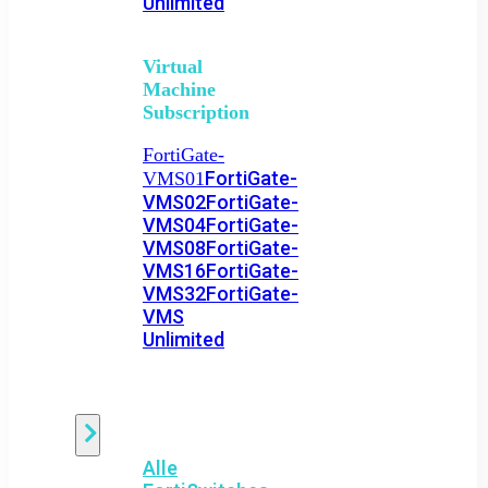
Unlimited
Virtual
Machine
Subscription
FortiGate-
FortiGate-
VMS01
VMS02
FortiGate-
VMS04
FortiGate-
VMS08
FortiGate-
VMS16
FortiGate-
VMS32
FortiGate-
VMS
Unlimited
Switch
Alle