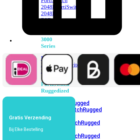
FortiSwitch
2048F
FortiSwitch
2048F-
B2F
FortiSwitch
3000
Series
FortiSwitch
3032E
FortiSwitch
3032G
FortiSwitch
Ruggedized
FortiSwitchRugged
108F
FortiSwitchRugged
112F-
Gratis Verzending
POE
FortiSwitchRugged
216F-
Bij Elke Bestelling
POE
FortiSwitchRugged