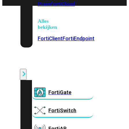
Prem
FortiCloud
Alles
bekijken
FortiClient
FortiEndpoint
Security
Fabric
Producten
FortiGate
FortiSwitch
FortiAP