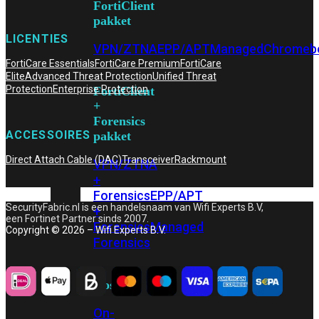
FortiClient
pakket
LICENTIES
VPN/ZTNA
EPP/APT
Managed
Chromeb
FortiCare Essentials
FortiCare Premium
FortiCare
Elite
Advanced Threat Protection
Unified Threat
Protection
Enterprise Protection
FortiClient
+
Forensics
ACCESSOIRES
pakket
Direct Attach Cable (DAC)
Transceiver
Rackmount
VPN/ZTNA
+
Forensics
EPP/APT
SecurityFabric.nl is een handelsnaam van Wifi Experts B.V,
+
een Fortinet Partner sinds 2007.
Forensics
Managed
Copyright © 2026 – Wifi Experts B.V.
Forensics
Hosting
On-