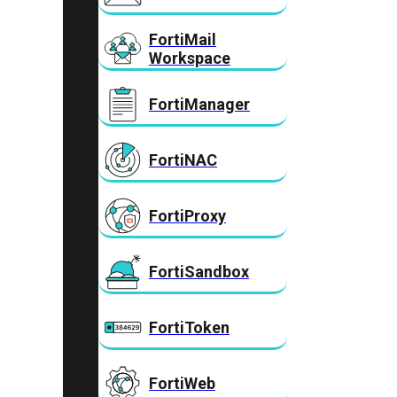
FortiMail
Workspace
FortiManager
FortiNAC
FortiProxy
FortiSandbox
FortiToken
FortiWeb