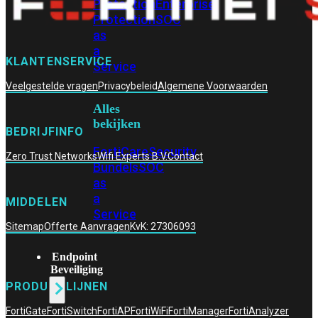
Protection
Enterprise
Protection
SOC
as
a
KLANTENSERVICE
Service
Veelgestelde vragen
Privacybeleid
Algemene Voorwaarden
Alles
bekijken
BEDRIJFINFO
FortiCare
Security
Zero Trust Networks
Wifi Experts B.V.
Contact
Bundels
SOC
as
a
MIDDELEN
Service
Sitemap
Offerte Aanvragen
KvK: 27306093
Endpoint
Beveiliging
PRODUCTLIJNEN
FortiGate
FortiSwitch
FortiAP
FortiWiFi
FortiManager
FortiAnalyzer