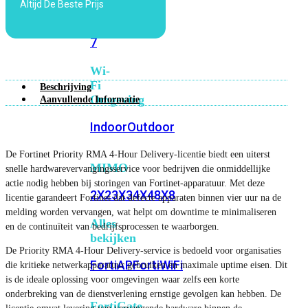
Altijd De Beste Prijs
6E
Wi-
Fi
7
Wi-
Fi
Beschrijving
Omgeving
Aanvullende Informatie
Indoor
Outdoor
De Fortinet Priority RMA 4-Hour Delivery-licentie biedt een uiterst
MIMO
snelle hardwarevervangingsservice voor bedrijven die onmiddellijke
actie nodig hebben bij storingen van Fortinet-apparatuur. Met deze
2X2
3X3
4X4
8X8
licentie garandeert Fortinet dat defecte apparaten binnen vier uur na de
melding worden vervangen, wat helpt om downtime te minimaliseren
Alles
en de continuïteit van bedrijfsprocessen te waarborgen.
bekijken
De Priority RMA 4-Hour Delivery-service is bedoeld voor organisaties
FortiAP
FortiWiFi
die kritieke netwerkapparatuur gebruiken en maximale uptime eisen. Dit
is de ideale oplossing voor omgevingen waar zelfs een korte
onderbreking van de dienstverlening ernstige gevolgen kan hebben. De
FortiGate