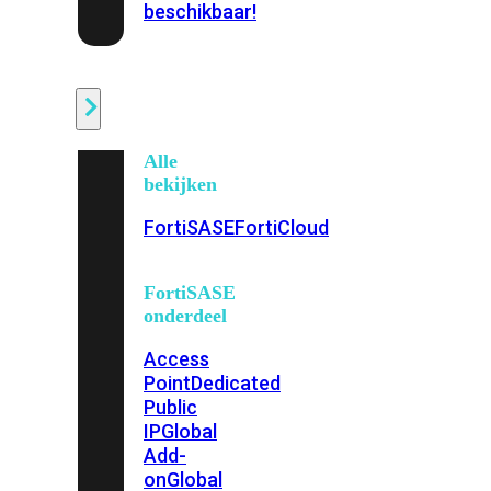
beschikbaar!
Cloud
Alle
bekijken
FortiSASE
FortiCloud
FortiSASE
onderdeel
Access
Point
Dedicated
Public
IP
Global
Add-
on
Global