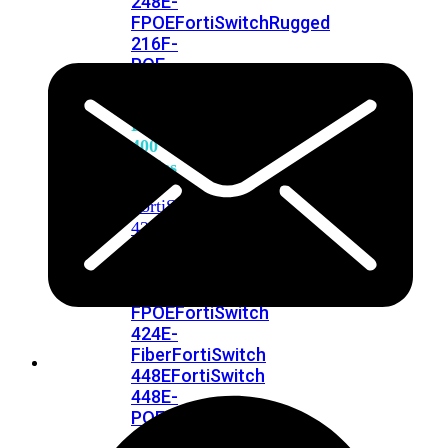
248E-
FPOE
FortiSwitchRugged
216F-
POE
FortiSwitch
400
Series
FortiSwitch
FortiSwitch
424E
424E-
POE
FortiSwitch
424E-
FPOE
FortiSwitch
424E-
Fiber
FortiSwitch
448E
FortiSwitch
448E-
POE
FortiSwitch
448E-