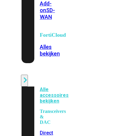
Add-
on
SD-
WAN
FortiCloud
Alles
bekijken
Accessoires
Alle
accessoires
bekijken
Transceivers
&
DAC
Direct