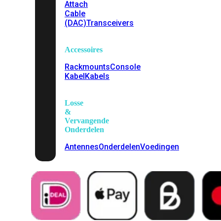
Attach
Cable
(DAC)
Transceivers
Accessoires
Rackmounts
Console
Kabel
Kabels
Losse
&
Vervangende
Onderdelen
Antennes
Onderdelen
Voedingen