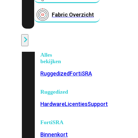
Fabric Overzicht
Industrieel
Alles
bekijken
Ruggedized
FortiSRA
Ruggedized
Hardware
Licenties
Support
FortiSRA
Binnenkort