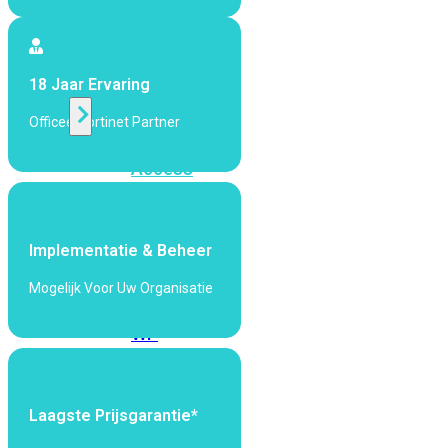
424F-
POE
18 Jaar Ervaring
WiFi
Officeel Fortinet Partner
Alle
Access
Points
bekijken
Implementatie & Beheer
Wi-
Fi
Mogelijk Voor Uw Organisatie
Generatie
Wi-
Fi
5
Wi-
Fi
Laagste Prijsgarantie*
6
Wi-
Fi