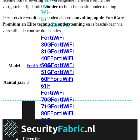
licentie omvat levering van vervangende hardware binnen de
met
vastgestelde tijdslimiet,
zonder
technische on-site ondersteuning.
Wi-
Deze service wordt aangeboden als een
aanvulling op de FortiCare
Fi
Premium en Elite technische ondersteuning
en is beschikbaar via
(FortiWiFi)
verschillende contractduur opties.
FortiWiFi
30G
FortiWiFi
31G
FortiWiFi
40F
FortiWiFi
50G
FortiWiFi
Model
FortiAP-234G
51G
FortiWiFi
60F
FortiWiFi
Aantal jaar
3
61F
FortiWiFi
70G
FortiWiFi
71G
FortiWiFi
80F
FortiWiFi
81F
Licentie