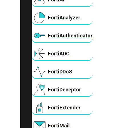
FortiAnalyzer
FortiAuthenticator
FortiADC
FortiDDoS
FortiDeceptor
FortiExtender
FortiMail