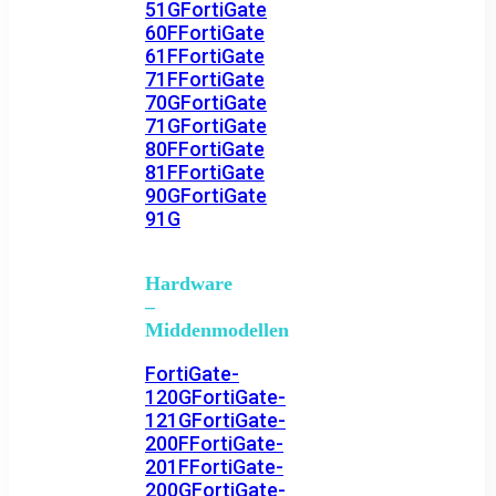
51G
FortiGate
60F
FortiGate
61F
FortiGate
71F
FortiGate
70G
FortiGate
71G
FortiGate
80F
FortiGate
81F
FortiGate
90G
FortiGate
91G
Hardware
–
Middenmodellen
FortiGate-
120G
FortiGate-
121G
FortiGate-
200F
FortiGate-
201F
FortiGate-
200G
FortiGate-