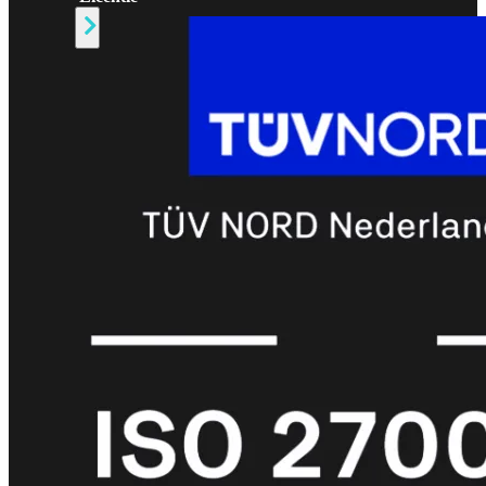
Alle
Licenties
bekijken
FortiCare
Support
FortiCare
Essentials
FortiCare
Premium
FortiCare
Elite
FortiCare
Upgrades
FortiCare
RMA
FortiCare
1