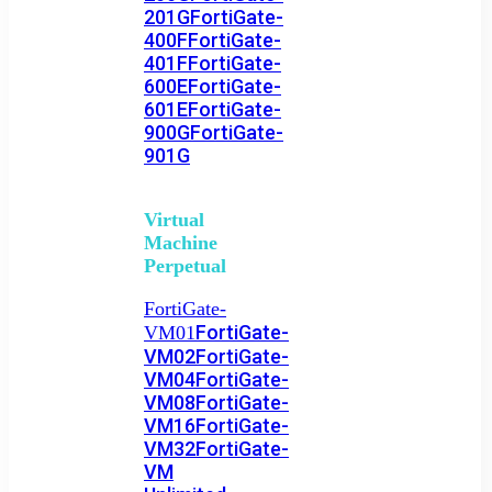
201G
FortiGate-
400F
FortiGate-
401F
FortiGate-
600E
FortiGate-
601E
FortiGate-
900G
FortiGate-
901G
Virtual
Machine
Perpetual
FortiGate-
FortiGate-
VM01
VM02
FortiGate-
VM04
FortiGate-
VM08
FortiGate-
VM16
FortiGate-
VM32
FortiGate-
VM