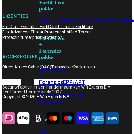
FortiClient
pakket
LICENTIES
VPN/ZTNA
EPP/APT
Managed
Chromeb
FortiCare Essentials
FortiCare Premium
FortiCare
Elite
Advanced Threat Protection
Unified Threat
Protection
Enterprise Protection
FortiClient
+
Forensics
ACCESSOIRES
pakket
Direct Attach Cable (DAC)
Transceiver
Rackmount
VPN/ZTNA
+
Forensics
EPP/APT
SecurityFabric.nl is een handelsnaam van Wifi Experts B.V,
+
een Fortinet Partner sinds 2007.
Forensics
Managed
Copyright © 2026 – Wifi Experts B.V.
Forensics
Hosting
On-