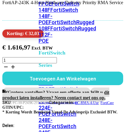
FortiAP-243K 4-Hour Hardware Delivery Priority RMA Service
FPOE
FortiSwitch
148F
FortiSwitch
148F-
POE
FortiSwitchRugged
108F
FortiSwitchRugged
Korting: € 32,03
112F-
POE
€
1.616,97
FortiSwitch
200
FortiAP-
Series
243K
5
jaar
FortiSwitch
Toevoegen Aan Winkelwagen
4-
224D-
uur
FPOE
FortiSwitch
Hardware
Grotere aantallen? Vraag een offerte aan.
Wilt u dit
248D
FortiSwitch
RMA
product laten installeren? Neem contact met ons op.
224E
Fortiswitch
Service
SKU:
Categorieën:
FC-10-P243K-211-02-60
FC-RMA-4-Uur
,
FortiCare
224E-
aantal
GTIN/UPC:
* Korting Wordt Berekend Vanaf De Adviesprijs Exclusief BTW.
POE
FortiSwitch
248E-
POE
FortiSwitch
Delen: