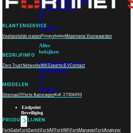
Protection
Enterprise
Protection
SOC
as
a
KLANTENSERVICE
Service
Veelgestelde vragen
Privacybeleid
Algemene Voorwaarden
Alles
bekijken
BEDRIJFINFO
FortiCare
Security
Zero Trust Networks
Wifi Experts B.V.
Contact
Bundels
SOC
as
a
MIDDELEN
Service
Sitemap
Offerte Aanvragen
KvK: 27306093
Endpoint
Beveiliging
PRODUCTLIJNEN
FortiGate
FortiSwitch
FortiAP
FortiWiFi
FortiManager
FortiAnalyzer