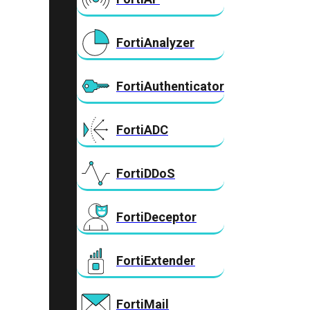
FortiAnalyzer
FortiAuthenticator
FortiADC
FortiDDoS
FortiDeceptor
FortiExtender
FortiMail