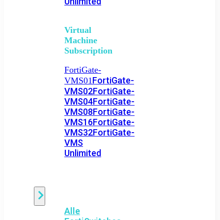
Unlimited
Virtual
Machine
Subscription
FortiGate-
FortiGate-
VMS01
VMS02
FortiGate-
VMS04
FortiGate-
VMS08
FortiGate-
VMS16
FortiGate-
VMS32
FortiGate-
VMS
Unlimited
Switch
Alle