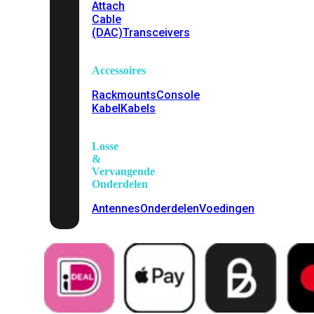
Attach
Cable
(DAC)
Transceivers
Accessoires
Rackmounts
Console
Kabel
Kabels
Losse
&
Vervangende
Onderdelen
Antennes
Onderdelen
Voedingen