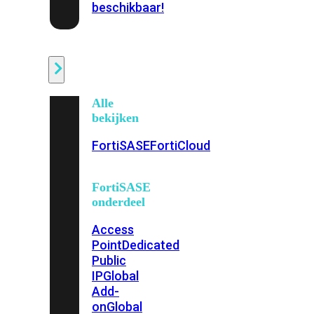
beschikbaar!
Cloud
Alle
bekijken
FortiSASE
FortiCloud
FortiSASE
onderdeel
Access
Point
Dedicated
Public
IP
Global
Add-
on
Global