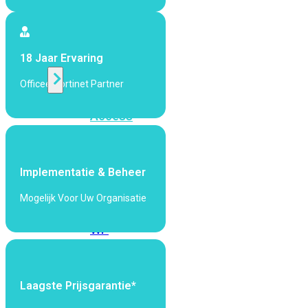
424F-
POE
18 Jaar Ervaring
WiFi
Officeel Fortinet Partner
Alle
Access
Points
bekijken
Implementatie & Beheer
Wi-
Fi
Mogelijk Voor Uw Organisatie
Generatie
Wi-
Fi
5
Wi-
Fi
Laagste Prijsgarantie*
6
Wi-
Fi