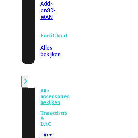
Add-
on
SD-
WAN
FortiCloud
Alles
bekijken
Accessoires
Alle
accessoires
bekijken
Transceivers
&
DAC
Direct