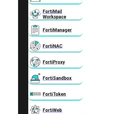
FortiMail
Workspace
FortiManager
FortiNAC
FortiProxy
FortiSandbox
FortiToken
FortiWeb