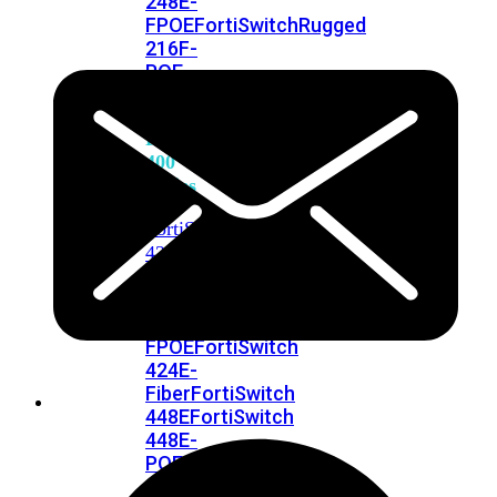
248E-
FPOE
FortiSwitchRugged
216F-
POE
FortiSwitch
400
Series
FortiSwitch
FortiSwitch
424E
424E-
POE
FortiSwitch
424E-
FPOE
FortiSwitch
424E-
Fiber
FortiSwitch
448E
FortiSwitch
448E-
POE
FortiSwitch
448E-