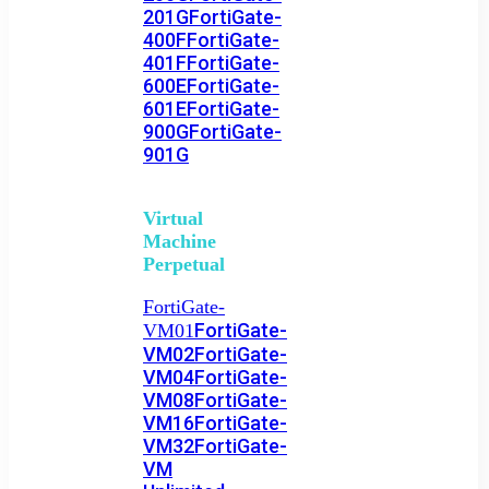
201G
FortiGate-
400F
FortiGate-
401F
FortiGate-
600E
FortiGate-
601E
FortiGate-
900G
FortiGate-
901G
Virtual
Machine
Perpetual
FortiGate-
FortiGate-
VM01
VM02
FortiGate-
VM04
FortiGate-
VM08
FortiGate-
VM16
FortiGate-
VM32
FortiGate-
VM