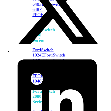
648F
FortiSwitch
648F-
FPOE
FortiSwitch
1000
Series
FortiSwitch
1024E
FortiSwitch
1048E
FortiSwitch
T1024E
FortiSwitch
T1024F-
FPOE
FortiSwitch
1048G
FortiSwitch
2000
Series