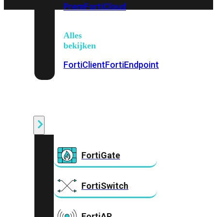
Prem
FortiCloud
Alles
bekijken
FortiClient
FortiEndpoint
Security
Fabric
Producten
FortiGate
FortiSwitch
FortiAP