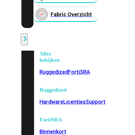
Fabric Overzicht
Industrieel
Alles
bekijken
Ruggedized
FortiSRA
Ruggedized
Hardware
Licenties
Support
FortiSRA
Binnenkort