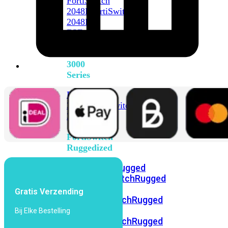
FortiSwitch
2048F
FortiSwitch
2048F-
B2F
FortiSwitch
3000
Series
FortiSwitch
3032E
FortiSwitch
3032G
FortiSwitch
Ruggedized
FortiSwitchRugged
108F
FortiSwitchRugged
112F-
Gratis Verzending
POE
FortiSwitchRugged
216F-
Bij Elke Bestelling
POE
FortiSwitchRugged