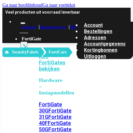
Ga naar hoofdinhoud
Ga naar voettekst
Veel producten uit voorraad leverbaar
Account
Account
Klantenservice
Offerte
Bestellingen
Adressen
FortiGate
Accountgegevens
Kortingbonnen
‎ SecurityFabric
FortiCare
Alle
Uitloggen
FortiGates
bekijken
Hardware
–
Instapmodellen
FortiGate
30G
FortiGate
31G
FortiGate
40F
FortiGate
50G
FortiGate