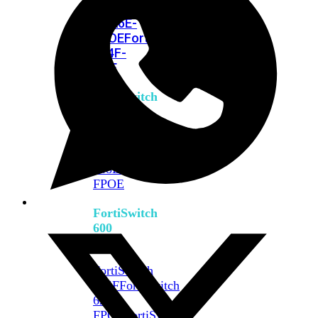
FPOE
FortiSwitch
M426E-
FPOE
FortiSwitchRugged
424F-
POE
FortiSwitch
500
Series
FortiSwitch
548D-
FPOE
FortiSwitch
600
Series
FortiSwitch
624F
FortiSwitch
624F-
FPOE
FortiSwitch