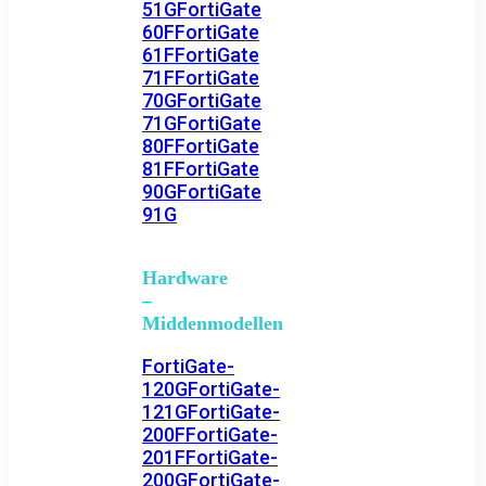
51G
FortiGate
60F
FortiGate
61F
FortiGate
71F
FortiGate
70G
FortiGate
71G
FortiGate
80F
FortiGate
81F
FortiGate
90G
FortiGate
91G
Hardware
–
Middenmodellen
FortiGate-
120G
FortiGate-
121G
FortiGate-
200F
FortiGate-
201F
FortiGate-
200G
FortiGate-