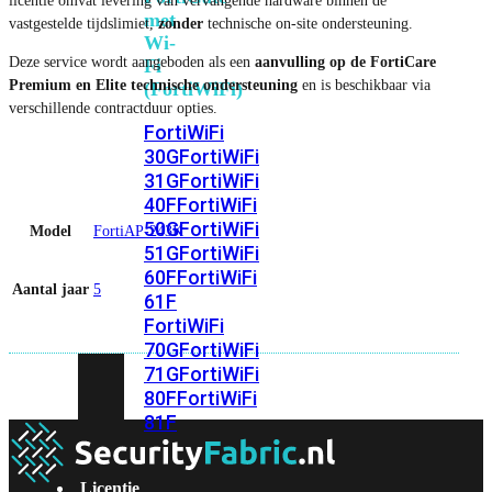
licentie omvat levering van vervangende hardware binnen de
met
vastgestelde tijdslimiet,
zonder
technische on-site ondersteuning.
Wi-
Deze service wordt aangeboden als een
aanvulling op de FortiCare
Fi
Premium en Elite technische ondersteuning
en is beschikbaar via
(FortiWiFi)
verschillende contractduur opties.
FortiWiFi
30G
FortiWiFi
31G
FortiWiFi
40F
FortiWiFi
50G
FortiWiFi
Model
FortiAP-243K
51G
FortiWiFi
60F
FortiWiFi
Aantal jaar
5
61F
FortiWiFi
70G
FortiWiFi
71G
FortiWiFi
80F
FortiWiFi
81F
Licentie