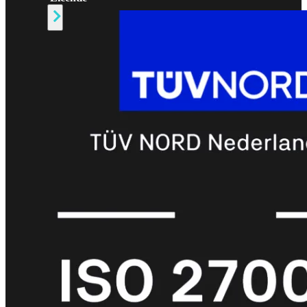
Alle
Licenties
bekijken
FortiCare
Support
FortiCare
Essentials
FortiCare
Premium
FortiCare
Elite
FortiCare
Upgrades
FortiCare
RMA
FortiCare
1