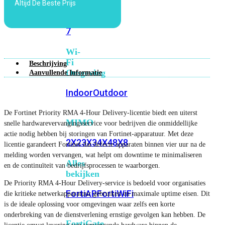
Altijd De Beste Prijs
6E
Wi-
Fi
7
Wi-
Fi
Beschrijving
Omgeving
Aanvullende Informatie
Indoor
Outdoor
De Fortinet Priority RMA 4-Hour Delivery-licentie biedt een uiterst
MIMO
snelle hardwarevervangingsservice voor bedrijven die onmiddellijke
actie nodig hebben bij storingen van Fortinet-apparatuur. Met deze
2X2
3X3
4X4
8X8
licentie garandeert Fortinet dat defecte apparaten binnen vier uur na de
melding worden vervangen, wat helpt om downtime te minimaliseren
Alles
en de continuïteit van bedrijfsprocessen te waarborgen.
bekijken
De Priority RMA 4-Hour Delivery-service is bedoeld voor organisaties
FortiAP
FortiWiFi
die kritieke netwerkapparatuur gebruiken en maximale uptime eisen. Dit
is de ideale oplossing voor omgevingen waar zelfs een korte
onderbreking van de dienstverlening ernstige gevolgen kan hebben. De
FortiGate