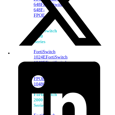
648F
FortiSwitch
648F-
FPOE
FortiSwitch
1000
Series
FortiSwitch
1024E
FortiSwitch
1048E
FortiSwitch
T1024E
FortiSwitch
T1024F-
FPOE
FortiSwitch
1048G
FortiSwitch
2000
Series