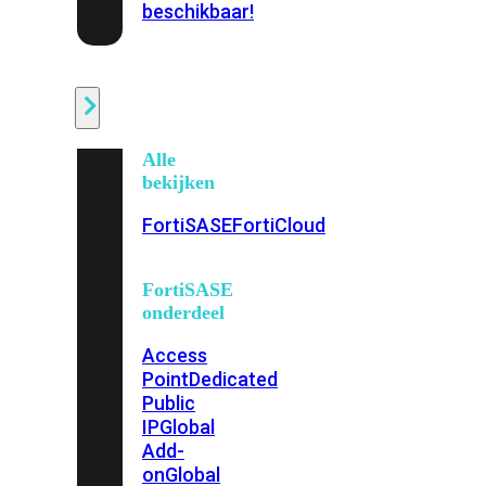
beschikbaar!
Cloud
Alle
bekijken
FortiSASE
FortiCloud
FortiSASE
onderdeel
Access
Point
Dedicated
Public
IP
Global
Add-
on
Global