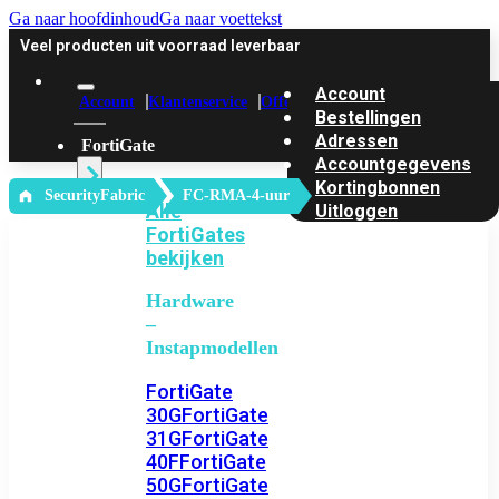
Ga naar hoofdinhoud
Ga naar voettekst
Veel producten uit voorraad leverbaar
Account
Account
Klantenservice
Offerte
Bestellingen
Adressen
FortiGate
Accountgegevens
Kortingbonnen
‎ SecurityFabric
FC-RMA-4-uur
Alle
Uitloggen
FortiGates
bekijken
Hardware
–
Instapmodellen
FortiGate
30G
FortiGate
31G
FortiGate
40F
FortiGate
50G
FortiGate