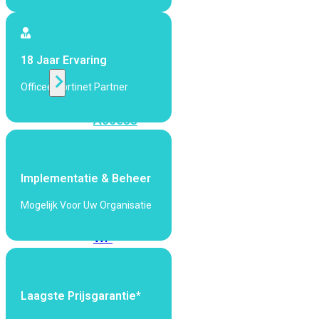
424F-
POE
18 Jaar Ervaring
WiFi
Officeel Fortinet Partner
Alle
Access
Points
bekijken
Implementatie & Beheer
Wi-
Fi
Mogelijk Voor Uw Organisatie
Generatie
Wi-
Fi
5
Wi-
Fi
Laagste Prijsgarantie*
6
Wi-
Fi