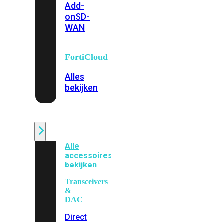
Add-
on
SD-
WAN
FortiCloud
Alles
bekijken
Accessoires
Alle
accessoires
bekijken
Transceivers
&
DAC
Direct