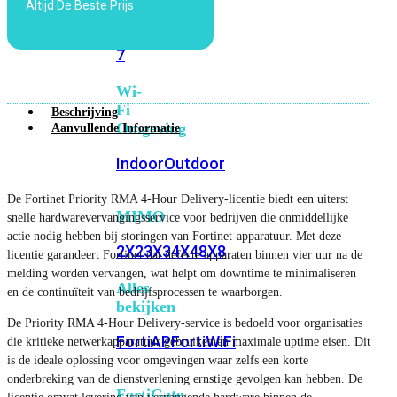
Altijd De Beste Prijs
6E
Wi-
Fi
7
Wi-
Fi
Beschrijving
Omgeving
Aanvullende Informatie
Indoor
Outdoor
De Fortinet Priority RMA 4-Hour Delivery-licentie biedt een uiterst
MIMO
snelle hardwarevervangingsservice voor bedrijven die onmiddellijke
actie nodig hebben bij storingen van Fortinet-apparatuur. Met deze
2X2
3X3
4X4
8X8
licentie garandeert Fortinet dat defecte apparaten binnen vier uur na de
melding worden vervangen, wat helpt om downtime te minimaliseren
Alles
en de continuïteit van bedrijfsprocessen te waarborgen.
bekijken
De Priority RMA 4-Hour Delivery-service is bedoeld voor organisaties
FortiAP
FortiWiFi
die kritieke netwerkapparatuur gebruiken en maximale uptime eisen. Dit
is de ideale oplossing voor omgevingen waar zelfs een korte
onderbreking van de dienstverlening ernstige gevolgen kan hebben. De
FortiGate