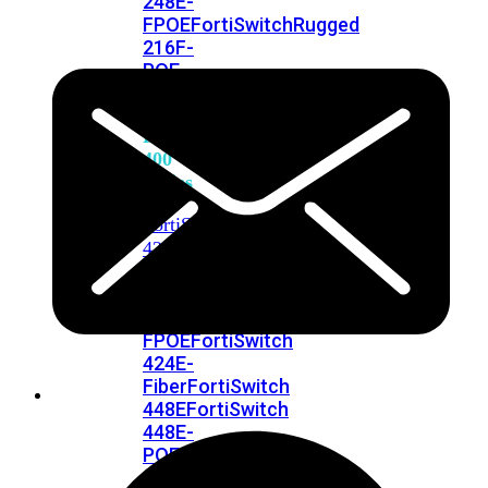
248E-
FPOE
FortiSwitchRugged
216F-
POE
FortiSwitch
400
Series
FortiSwitch
FortiSwitch
424E
424E-
POE
FortiSwitch
424E-
FPOE
FortiSwitch
424E-
Fiber
FortiSwitch
448E
FortiSwitch
448E-
POE
FortiSwitch
448E-