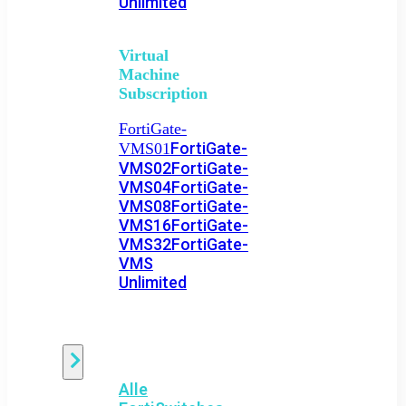
Unlimited
Virtual
Machine
Subscription
FortiGate-
FortiGate-
VMS01
VMS02
FortiGate-
VMS04
FortiGate-
VMS08
FortiGate-
VMS16
FortiGate-
VMS32
FortiGate-
VMS
Unlimited
Switch
Alle