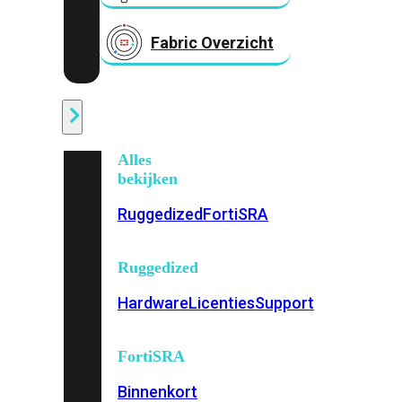
Fabric Overzicht
Industrieel
Alles
bekijken
Ruggedized
FortiSRA
Ruggedized
Hardware
Licenties
Support
FortiSRA
Binnenkort