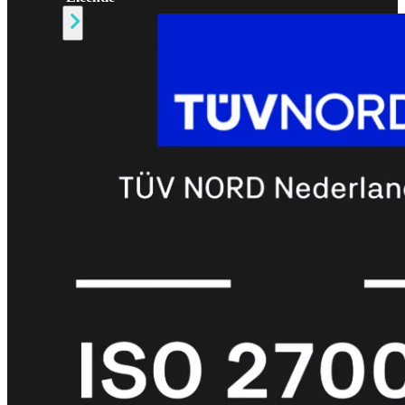
Alle
Licenties
bekijken
FortiCare
Support
FortiCare
Essentials
FortiCare
Premium
FortiCare
Elite
FortiCare
Upgrades
FortiCare
RMA
FortiCare
1