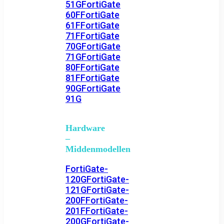
51G
FortiGate
60F
FortiGate
61F
FortiGate
71F
FortiGate
70G
FortiGate
71G
FortiGate
80F
FortiGate
81F
FortiGate
90G
FortiGate
91G
Hardware
–
Middenmodellen
FortiGate-
120G
FortiGate-
121G
FortiGate-
200F
FortiGate-
201F
FortiGate-
200G
FortiGate-