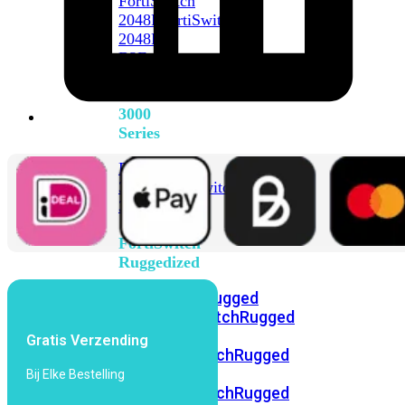
FortiSwitch
2048F
FortiSwitch
2048F-
B2F
FortiSwitch
3000
Series
FortiSwitch
3032E
FortiSwitch
3032G
FortiSwitch
Ruggedized
FortiSwitchRugged
108F
FortiSwitchRugged
112F-
Gratis Verzending
POE
FortiSwitchRugged
216F-
Bij Elke Bestelling
POE
FortiSwitchRugged