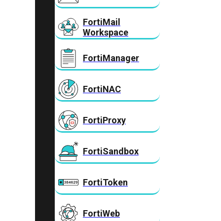
FortiMail
Workspace
FortiManager
FortiNAC
FortiProxy
FortiSandbox
FortiToken
FortiWeb