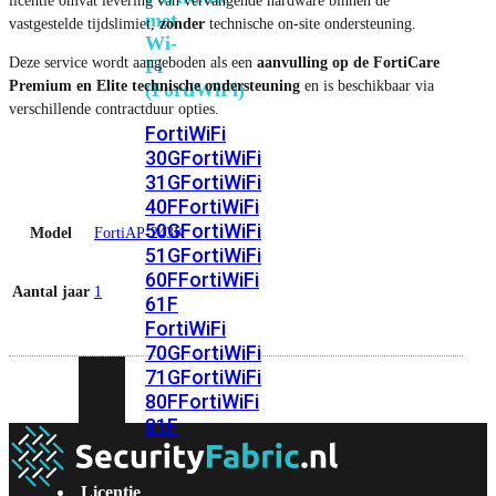
licentie omvat levering van vervangende hardware binnen de
met
vastgestelde tijdslimiet,
zonder
technische on-site ondersteuning.
Wi-
Deze service wordt aangeboden als een
aanvulling op de FortiCare
Fi
Premium en Elite technische ondersteuning
en is beschikbaar via
(FortiWiFi)
verschillende contractduur opties.
FortiWiFi
30G
FortiWiFi
31G
FortiWiFi
40F
FortiWiFi
50G
FortiWiFi
Model
FortiAP-243K
51G
FortiWiFi
60F
FortiWiFi
Aantal jaar
1
61F
FortiWiFi
70G
FortiWiFi
71G
FortiWiFi
80F
FortiWiFi
81F
Licentie