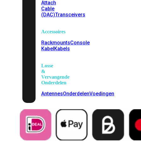
Attach
Cable
(DAC)
Transceivers
Accessoires
Rackmounts
Console
Kabel
Kabels
Losse
&
Vervangende
Onderdelen
Antennes
Onderdelen
Voedingen