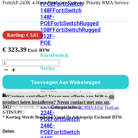
FortiAP-243K 4-Hour Hardware Delivery Priority RMA Service
FPOE
FortiSwitch
148F
FortiSwitch
148F-
POE
FortiSwitchRugged
108F
FortiSwitchRugged
Korting: € 5,61
112F-
POE
€
323,39
FortiSwitch
200
FortiAP-
Series
243K
1
jaar
FortiSwitch
Toevoegen Aan Winkelwagen
4-
224D-
uur
FPOE
FortiSwitch
Hardware
Grotere aantallen? Vraag een offerte aan.
Wilt u dit
248D
FortiSwitch
RMA
product laten installeren? Neem contact met ons op.
224E
Fortiswitch
Service
SKU:
Categorieën:
FC-10-P243K-211-02-12
FC-RMA-4-Uur
,
FortiCare
224E-
aantal
GTIN/UPC:
* Korting Wordt Berekend Vanaf De Adviesprijs Exclusief BTW.
POE
FortiSwitch
248E-
POE
FortiSwitch
Delen: