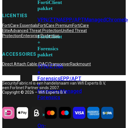
FortiClient
pakket
LICENTIES
VPN/ZTNA
EPP/APT
Managed
Chromeb
FortiCare Essentials
FortiCare Premium
FortiCare
Elite
Advanced Threat Protection
Unified Threat
Protection
Enterprise Protection
FortiClient
+
Forensics
ACCESSOIRES
pakket
Direct Attach Cable (DAC)
Transceiver
Rackmount
VPN/ZTNA
+
Forensics
EPP/APT
SecurityFabric.nl is een handelsnaam van Wifi Experts B.V,
+
een Fortinet Partner sinds 2007.
Forensics
Managed
Copyright © 2026 – Wifi Experts B.V.
Forensics
Hosting
On-