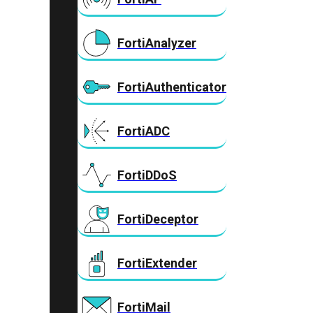
FortiAnalyzer
FortiAuthenticator
FortiADC
FortiDDoS
FortiDeceptor
FortiExtender
FortiMail