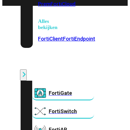
Prem
FortiCloud
Alles
bekijken
FortiClient
FortiEndpoint
Security
Fabric
Producten
FortiGate
FortiSwitch
FortiAP