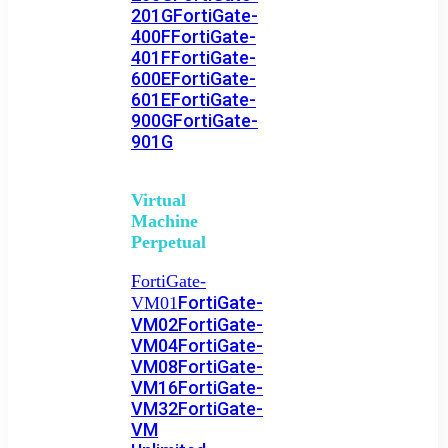
201G
FortiGate-
400F
FortiGate-
401F
FortiGate-
600E
FortiGate-
601E
FortiGate-
900G
FortiGate-
901G
Virtual
Machine
Perpetual
FortiGate-
FortiGate-
VM01
VM02
FortiGate-
VM04
FortiGate-
VM08
FortiGate-
VM16
FortiGate-
VM32
FortiGate-
VM