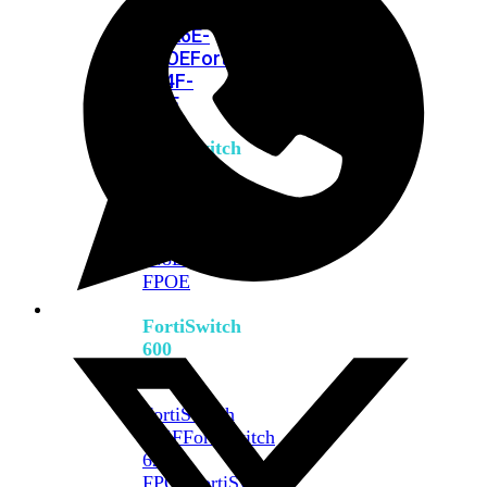
FPOE
FortiSwitch
M426E-
FPOE
FortiSwitchRugged
424F-
POE
FortiSwitch
500
Series
FortiSwitch
548D-
FPOE
FortiSwitch
600
Series
FortiSwitch
624F
FortiSwitch
624F-
FPOE
FortiSwitch