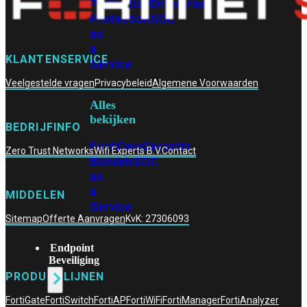
Protection
Enterprise
Protection
SOC
as
a
KLANTENSERVICE
Service
Veelgestelde vragen
Privacybeleid
Algemene Voorwaarden
Alles
bekijken
BEDRIJFINFO
FortiCare
Security
Zero Trust Networks
Wifi Experts B.V.
Contact
Bundels
SOC
as
a
MIDDELEN
Service
Sitemap
Offerte Aanvragen
KvK: 27306093
Endpoint
Beveiliging
PRODUCTLIJNEN
FortiGate
FortiSwitch
FortiAP
FortiWiFi
FortiManager
FortiAnalyzer