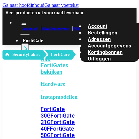
Ga naar hoofdinhoud
Ga naar voettekst
Veel producten uit voorraad leverbaar
Account
Account
Klantenservice
Offerte
Bestellingen
Adressen
FortiGate
Accountgegevens
Kortingbonnen
‎ SecurityFabric
FortiCare
Alle
Uitloggen
FortiGates
bekijken
Hardware
–
Instapmodellen
FortiGate
30G
FortiGate
31G
FortiGate
40F
FortiGate
50G
FortiGate