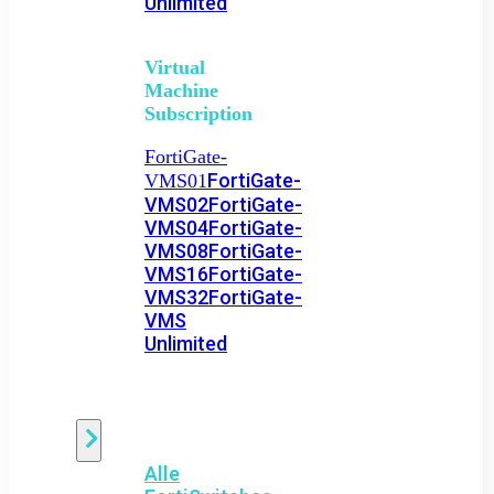
Unlimited
Virtual
Machine
Subscription
FortiGate-
FortiGate-
VMS01
VMS02
FortiGate-
VMS04
FortiGate-
VMS08
FortiGate-
VMS16
FortiGate-
VMS32
FortiGate-
VMS
Unlimited
Switch
Alle