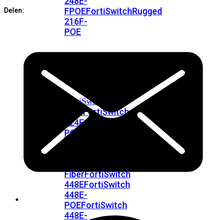
248E-
FPOE
FortiSwitchRugged
Delen:
216F-
POE
FortiSwitch
400
Series
FortiSwitch
FortiSwitch
424E
424E-
POE
FortiSwitch
424E-
FPOE
FortiSwitch
424E-
Fiber
FortiSwitch
448E
FortiSwitch
448E-
POE
FortiSwitch
448E-