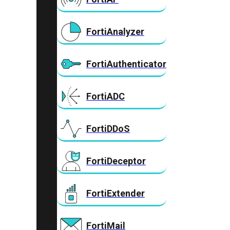
FortiAnalyzer
FortiAuthenticator
FortiADC
FortiDDoS
FortiDeceptor
FortiExtender
FortiMail