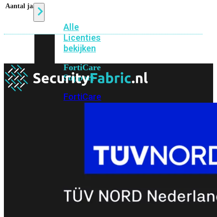
Aantal jaar
1
Alle
Licenties
bekijken
FortiCare
Support
FortiCare
Essentials
FortiCare
Premium
FortiCare
Elite
FortiCare
Upgrades
FortiCare
RMA
FortiCare
1