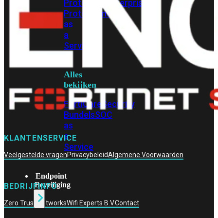
Protection
Enterprise
Protection
SOC
as
a
Service
Alles
bekijken
FortiCare
Security
Bundels
SOC
as
a
KLANTENSERVICE
Service
Veelgestelde vragen
Privacybeleid
Algemene Voorwaarden
Endpoint
Beveiliging
BEDRIJFINFO
Zero Trust Networks
Wifi Experts B.V.
Contact