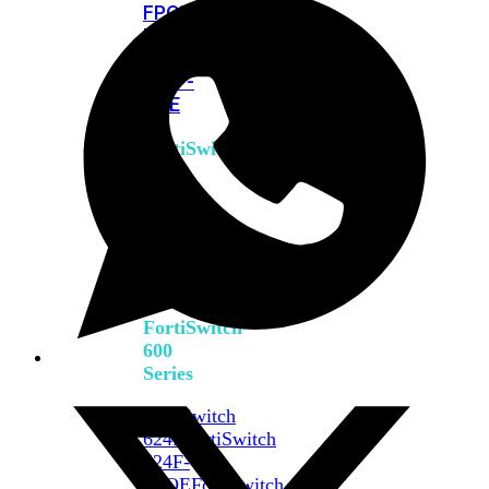
FPOE
FortiSwitch
M426E-
FPOE
FortiSwitchRugged
424F-
POE
FortiSwitch
500
Series
FortiSwitch
548D-
FPOE
FortiSwitch
600
Series
FortiSwitch
624F
FortiSwitch
624F-
FPOE
FortiSwitch