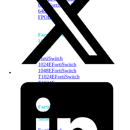
648F
FortiSwitch
648F-
FPOE
FortiSwitch
1000
Series
FortiSwitch
1024E
FortiSwitch
1048E
FortiSwitch
T1024E
FortiSwitch
T1024F-
FPOE
FortiSwitch
1048G
FortiSwitch
2000
Series