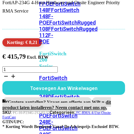
FortiAP-234G 4-Hour Hardware and Onsite Engineer Priority
FPOE
FortiSwitch
148F
FortiSwitch
RMA Service
148F-
POE
FortiSwitchRugged
108F
FortiSwitchRugged
112F-
POE
Korting: € 8,21
FortiSwitch
€
415,79
200
Series
FortiAP-
234G
FortiSwitch
1
224D-
jaar
Toevoegen Aan Winkelwagen
FPOE
FortiSwitch
4-
uur
248D
FortiSwitch
Hardware
Grotere aantallen? Vraag een offerte aan.
Wilt u dit
224E
Fortiswitch
RMA
product laten installeren? Neem contact met ons op.
224E-
en
SKU:
Categorieën:
FC-10-P234G-212-02-12
FC-RMA-4-Uur-Onsite
,
POE
FortiSwitch
Onsite
FortiCare
248E-
GTIN/UPC:
Engineer
* Korting Wordt Berekend Vanaf De Adviesprijs Exclusief BTW.
POE
FortiSwitch
Service
aantal