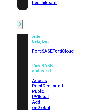
beschikbaar!
Cloud
Alle
bekijken
FortiSASE
FortiCloud
FortiSASE
onderdeel
Access
Point
Dedicated
Public
IP
Global
Add-
on
Global