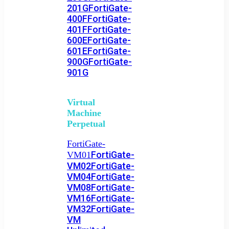
201G
FortiGate-
400F
FortiGate-
401F
FortiGate-
600E
FortiGate-
601E
FortiGate-
900G
FortiGate-
901G
Virtual
Machine
Perpetual
FortiGate-
FortiGate-
VM01
VM02
FortiGate-
VM04
FortiGate-
VM08
FortiGate-
VM16
FortiGate-
VM32
FortiGate-
VM