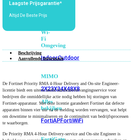
Laagste Prijsgarantie*
6E
Wi-
Fi
Altijd De Beste Prijs
7
Wi-
Fi
Omgeving
Beschrijving
Indoor
Outdoor
Aanvullende Informatie
MIMO
De Fortinet Priority RMA 4-Hour Delivery and On-site Engineer-
2X2
3X3
4X4
8X8
licentie biedt een uiterst snelle hardwarevervangingsservice voor
bedrijven die onmiddellijke actie nodig hebben bij storingen van
Alles
Fortinet-apparatuur. Met deze licentie garandeert Fortinet dat defecte
bekijken
apparaten binnen vier uur na de melding worden vervangen, wat helpt
om downtime te minimaliseren en de continuïteit van bedrijfsprocessen
FortiAP
FortiWiFi
te waarborgen.
De Priority RMA 4-Hour Delivery-service and On-site Engineer is
FortiGate