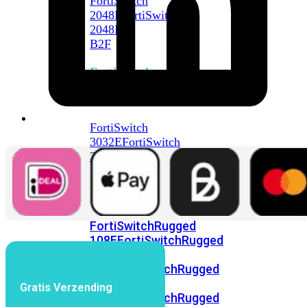
FortiSwitch
2048F
FortiSwitch
2048F-
B2F
FortiSwitch
3000
Series
FortiSwitch
3032E
FortiSwitch
3032G
FortiSwitch
Ruggedized
FortiSwitchRugged
108F
FortiSwitchRugged
112F-
POE
FortiSwitchRugged
216F-
Gratis Verzending
POE
FortiSwitchRugged