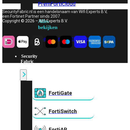
Prem
FortiCloud
SecurityFabric.nl is een handelsnaam van Wifi Experts B.V,
een Fortinet Partner sinds 2007.
Alles
Copyright © 2026 – Wifi Experts B.V.
bekijken
FortiClient
FortiEndpoint
Security
Fabric
Producten
FortiGate
FortiSwitch
FortiAP