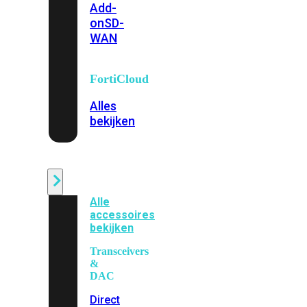
Add-
on
SD-
WAN
FortiCloud
Alles
bekijken
Accessoires
Alle
accessoires
bekijken
Transceivers
&
DAC
Direct