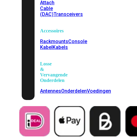
Attach
Cable
(DAC)
Transceivers
Accessoires
Rackmounts
Console
Kabel
Kabels
Losse
&
Vervangende
Onderdelen
Antennes
Onderdelen
Voedingen