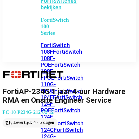
FortiSwitches
bekijken
FortiSwitch
100
Series
FortiSwitch
108F
FortiSwitch
108F-
POE
FortiSwitch
108F-
FPOE
FortiSwitch
110G-
FortiAP-234G 1 jaar 4-uur Hardware
FPOE
FortiSwitch
124F
FortiSwitch
RMA en Onsite Engineer Service
124F-
POE
FortiSwitch
FC-10-P234G-212-02-12
124F-
FPOE
FortiSwitch
Levertijd: 4 - 5 dagen
124G
FortiSwitch
124G-