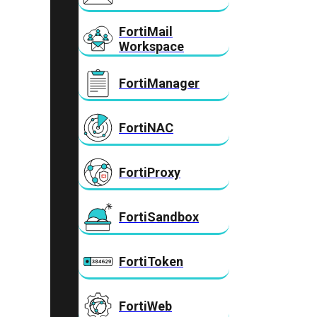
FortiMail
Workspace
FortiManager
FortiNAC
FortiProxy
FortiSandbox
FortiToken
FortiWeb