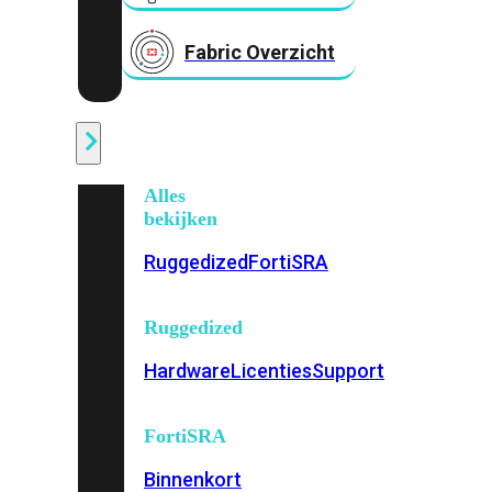
Fabric Overzicht
Industrieel
Alles
bekijken
Ruggedized
FortiSRA
Ruggedized
Hardware
Licenties
Support
FortiSRA
Binnenkort