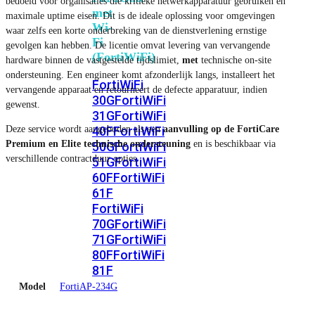
bedoeld voor organisaties die kritieke netwerkapparatuur gebruiken en
met
maximale uptime eisen. Dit is de ideale oplossing voor omgevingen
Wi-
waar zelfs een korte onderbreking van de dienstverlening ernstige
Fi
gevolgen kan hebben. De licentie omvat levering van vervangende
(FortiWiFi)
hardware binnen de vastgestelde tijdslimiet,
met
technische on-site
ondersteuning. Een engineer komt afzonderlijk langs, installeert het
FortiWiFi
vervangende apparaat en retourneert de defecte apparatuur, indien
30G
FortiWiFi
gewenst.
31G
FortiWiFi
Deze service wordt aangeboden als een
aanvulling op de FortiCare
40F
FortiWiFi
Premium en Elite technische ondersteuning
en is beschikbaar via
50G
FortiWiFi
verschillende contractduur opties.
51G
FortiWiFi
60F
FortiWiFi
61F
FortiWiFi
70G
FortiWiFi
71G
FortiWiFi
80F
FortiWiFi
81F
Model
FortiAP-234G
Licentie