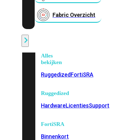
Fabric Overzicht
Industrieel
Alles
bekijken
Ruggedized
FortiSRA
Ruggedized
Hardware
Licenties
Support
FortiSRA
Binnenkort