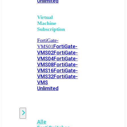
Unlimited
Virtual
Machine
Subscription
FortiGate-
FortiGate-
VMS01
VMS02
FortiGate-
VMS04
FortiGate-
VMS08
FortiGate-
VMS16
FortiGate-
VMS32
FortiGate-
VMS
Unlimited
Switch
Alle