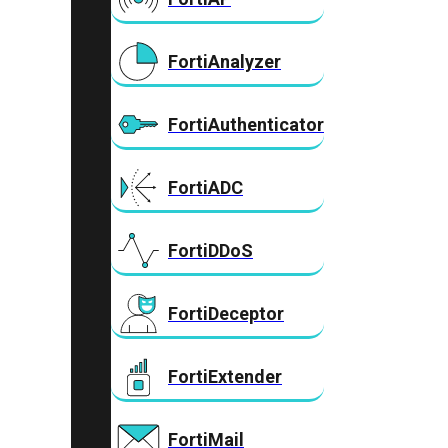
FortiAnalyzer
FortiAuthenticator
FortiADC
FortiDDoS
FortiDeceptor
FortiExtender
FortiMail