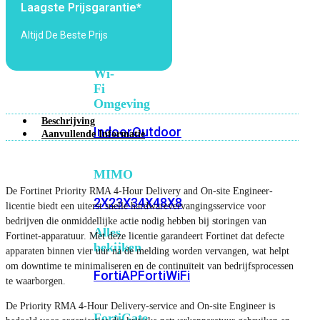
Laagste Prijsgarantie*
6E
Wi-
Fi
Altijd De Beste Prijs
7
Wi-
Fi
Omgeving
Beschrijving
Indoor
Outdoor
Aanvullende Informatie
MIMO
De Fortinet Priority RMA 4-Hour Delivery and On-site Engineer-
2X2
3X3
4X4
8X8
licentie biedt een uiterst snelle hardwarevervangingsservice voor
bedrijven die onmiddellijke actie nodig hebben bij storingen van
Alles
Fortinet-apparatuur. Met deze licentie garandeert Fortinet dat defecte
bekijken
apparaten binnen vier uur na de melding worden vervangen, wat helpt
om downtime te minimaliseren en de continuïteit van bedrijfsprocessen
FortiAP
FortiWiFi
te waarborgen.
De Priority RMA 4-Hour Delivery-service and On-site Engineer is
FortiGate