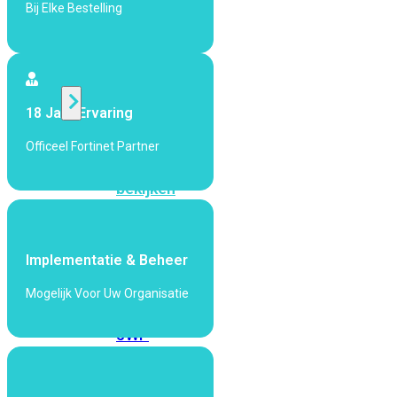
424F-
Bij Elke Bestelling
POE
WiFi
18 Jaar Ervaring
Alle
Officeel Fortinet Partner
Access
Points
bekijken
Wi-
Fi
Implementatie & Beheer
Generatie
Mogelijk Voor Uw Organisatie
Wi-
Fi
5
Wi-
Fi
6
Wi-
Fi