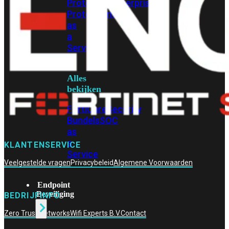
Protection
Enterprise
Protection
SOC
as
a
Service
Alles
bekijken
FortiCare
Security
Bundels
SOC
as
a
KLANTENSERVICE
Service
Veelgestelde vragen
Privacybeleid
Algemene Voorwaarden
Endpoint
Beveiliging
BEDRIJFINFO
Zero Trust Networks
Wifi Experts B.V.
Contact