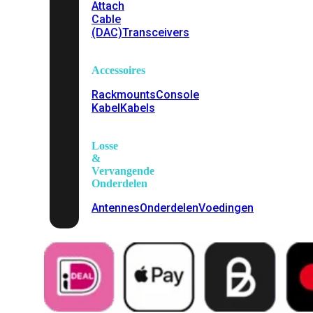
Attach
Cable
(DAC)
Transceivers
Accessoires
Rackmounts
Console
Kabel
Kabels
Losse
&
Vervangende
Onderdelen
Antennes
Onderdelen
Voedingen