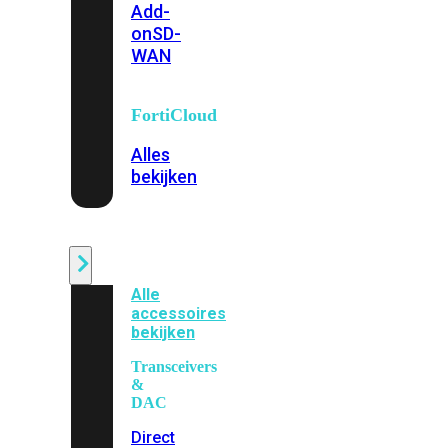
Add-
on
SD-
WAN
FortiCloud
Alles
bekijken
Accessoires
Alle
accessoires
bekijken
Transceivers
&
DAC
Direct