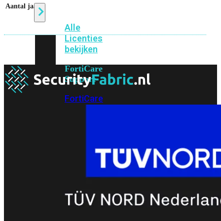
Aantal jaar
5
Alle
Licenties
bekijken
FortiCare
Support
FortiCare
Essentials
FortiCare
Premium
FortiCare
Elite
FortiCare
Upgrades
FortiCare
RMA
FortiCare
1