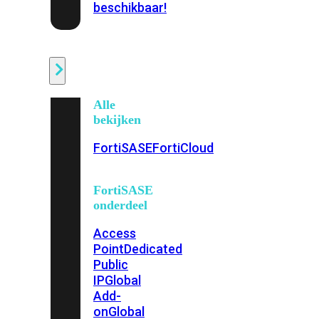
beschikbaar!
Cloud
Alle
bekijken
FortiSASE
FortiCloud
FortiSASE
onderdeel
Access
Point
Dedicated
Public
IP
Global
Add-
on
Global