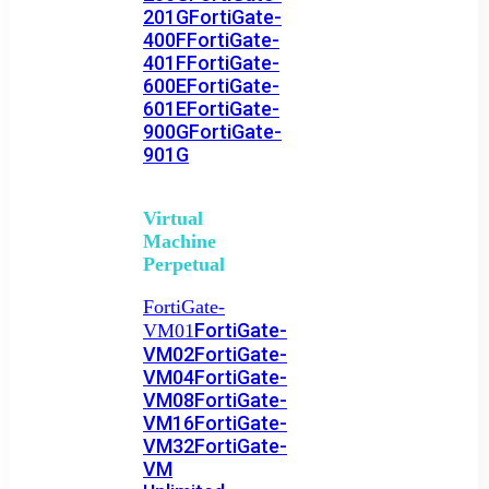
201G
FortiGate-
400F
FortiGate-
401F
FortiGate-
600E
FortiGate-
601E
FortiGate-
900G
FortiGate-
901G
Virtual
Machine
Perpetual
FortiGate-
FortiGate-
VM01
VM02
FortiGate-
VM04
FortiGate-
VM08
FortiGate-
VM16
FortiGate-
VM32
FortiGate-
VM