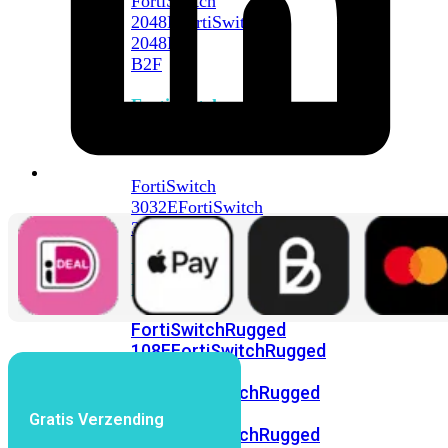
FortiSwitch
2048F
FortiSwitch
2048F-
B2F
FortiSwitch
3000
Series
FortiSwitch
3032E
FortiSwitch
3032G
FortiSwitch
Ruggedized
FortiSwitchRugged
108F
FortiSwitchRugged
112F-
POE
FortiSwitchRugged
216F-
Gratis Verzending
POE
FortiSwitchRugged