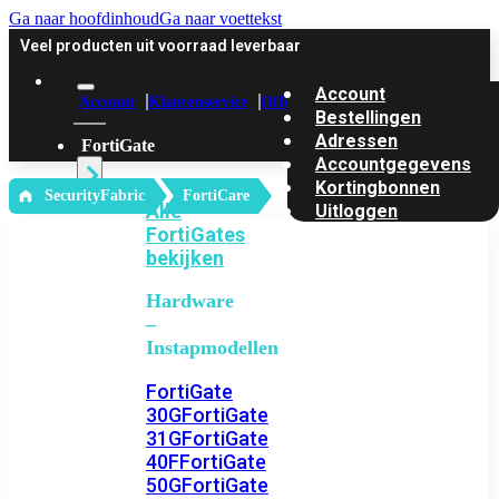
Ga naar hoofdinhoud
Ga naar voettekst
Veel producten uit voorraad leverbaar
Account
Account
Klantenservice
Offerte
Bestellingen
Adressen
FortiGate
Accountgegevens
Kortingbonnen
‎ SecurityFabric
FortiCare
Alle
Uitloggen
FortiGates
bekijken
Hardware
–
Instapmodellen
FortiGate
30G
FortiGate
31G
FortiGate
40F
FortiGate
50G
FortiGate