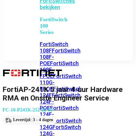
FortiSwitches
bekijken
FortiSwitch
100
Series
FortiSwitch
108F
FortiSwitch
108F-
POE
FortiSwitch
108F-
FPOE
FortiSwitch
110G-
FortiAP-241K 5 jaar 4-uur Hardware
FPOE
FortiSwitch
124F
FortiSwitch
RMA en Onsite Engineer Service
124F-
POE
FortiSwitch
FC-10-P241K-212-02-60
124F-
FPOE
FortiSwitch
Levertijd: 3 - 4 dagen
124G
FortiSwitch
124G-