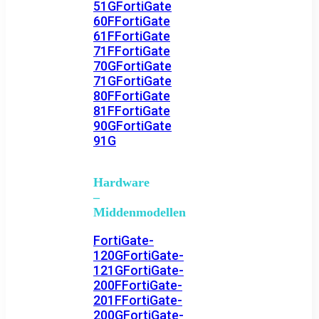
51G
FortiGate
60F
FortiGate
61F
FortiGate
71F
FortiGate
70G
FortiGate
71G
FortiGate
80F
FortiGate
81F
FortiGate
90G
FortiGate
91G
Hardware
–
Middenmodellen
FortiGate-
120G
FortiGate-
121G
FortiGate-
200F
FortiGate-
201F
FortiGate-
200G
FortiGate-