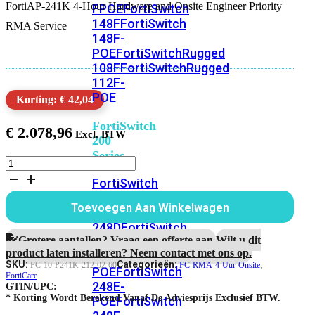
FortiAP-241K 4-Hour Hardware and Onsite Engineer Priority
FPOE
FortiSwitch
148F
FortiSwitch
RMA Service
148F-
POE
FortiSwitchRugged
108F
FortiSwitchRugged
112F-
POE
Korting: € 42,04
FortiSwitch
€
2.078,96
200
Series
FortiAP-
241K
FortiSwitch
5
224D-
jaar
Toevoegen Aan Winkelwagen
FPOE
FortiSwitch
4-
uur
248D
FortiSwitch
Hardware
Grotere aantallen? Vraag een offerte aan.
Wilt u dit
224E
Fortiswitch
RMA
product laten installeren? Neem contact met ons op.
224E-
en
SKU:
Categorieën:
FC-10-P241K-212-02-60
FC-RMA-4-Uur-Onsite
,
POE
FortiSwitch
Onsite
FortiCare
248E-
GTIN/UPC:
Engineer
* Korting Wordt Berekend Vanaf De Adviesprijs Exclusief BTW.
POE
FortiSwitch
Service
aantal