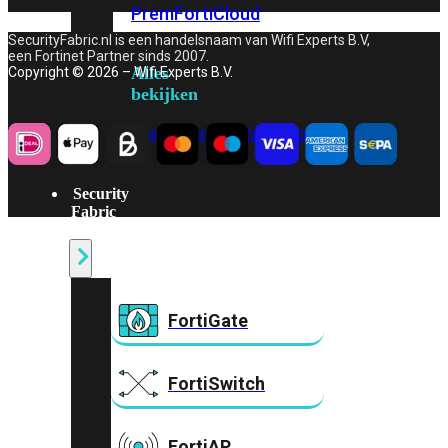
Prem
FortiCloud
SecurityFabric.nl is een handelsnaam van Wifi Experts B.V,
een Fortinet Partner sinds 2007.
Alles
Copyright © 2026 – Wifi Experts B.V.
bekijken
FortiClient
FortiEndpoint
Security
Fabric
Producten
FortiGate
FortiSwitch
FortiAP