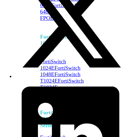
648F
FortiSwitch
648F-
FPOE
FortiSwitch
1000
Series
FortiSwitch
1024E
FortiSwitch
1048E
FortiSwitch
T1024E
FortiSwitch
T1024F-
FPOE
FortiSwitch
1048G
FortiSwitch
2000
Series