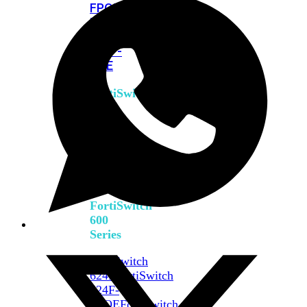
FPOE
FortiSwitch
M426E-
FPOE
FortiSwitchRugged
424F-
POE
FortiSwitch
500
Series
FortiSwitch
548D-
FPOE
FortiSwitch
600
Series
FortiSwitch
624F
FortiSwitch
624F-
FPOE
FortiSwitch