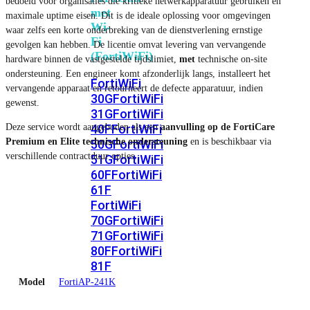
bedoeld voor organisaties die kritieke netwerkapparatuur gebruiken en
met
maximale uptime eisen. Dit is de ideale oplossing voor omgevingen
Wi-
waar zelfs een korte onderbreking van de dienstverlening ernstige
Fi
gevolgen kan hebben. De licentie omvat levering van vervangende
(FortiWiFi)
hardware binnen de vastgestelde tijdslimiet,
met
technische on-site
ondersteuning. Een engineer komt afzonderlijk langs, installeert het
FortiWiFi
vervangende apparaat en retourneert de defecte apparatuur, indien
30G
FortiWiFi
gewenst.
31G
FortiWiFi
Deze service wordt aangeboden als een
aanvulling op de FortiCare
40F
FortiWiFi
Premium en Elite technische ondersteuning
en is beschikbaar via
50G
FortiWiFi
verschillende contractduur opties.
51G
FortiWiFi
60F
FortiWiFi
61F
FortiWiFi
70G
FortiWiFi
71G
FortiWiFi
80F
FortiWiFi
81F
Model
FortiAP-241K
Licentie