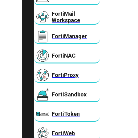
FortiMail
Workspace
FortiManager
FortiNAC
FortiProxy
FortiSandbox
FortiToken
FortiWeb