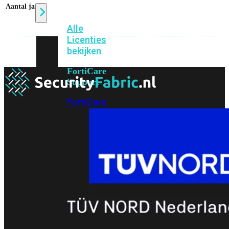
Aantal jaar
5
Alle
Licenties
bekijken
FortiCare
Support
FortiCare
Essentials
FortiCare
Premium
FortiCare
Elite
FortiCare
Upgrades
FortiCare
RMA
FortiCare
1