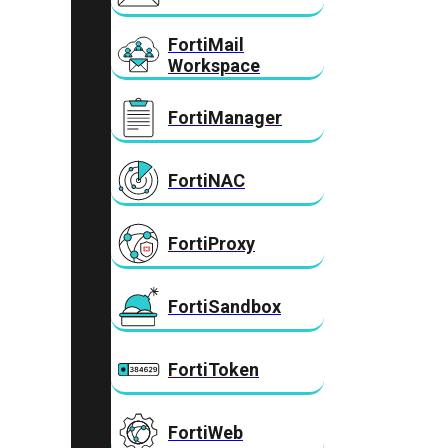
FortiMail
Workspace
FortiManager
FortiNAC
FortiProxy
FortiSandbox
FortiToken
FortiWeb