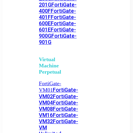
201G
FortiGate-
400F
FortiGate-
401F
FortiGate-
600E
FortiGate-
601E
FortiGate-
900G
FortiGate-
901G
Virtual
Machine
Perpetual
FortiGate-
FortiGate-
VM01
VM02
FortiGate-
VM04
FortiGate-
VM08
FortiGate-
VM16
FortiGate-
VM32
FortiGate-
VM