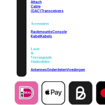
Attach
Cable
(DAC)
Transceivers
Accessoires
Rackmounts
Console
Kabel
Kabels
Losse
&
Vervangende
Onderdelen
Antennes
Onderdelen
Voedingen