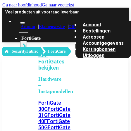
Ga naar hoofdinhoud
Ga naar voettekst
Veel producten uit voorraad leverbaar
Account
Account
Klantenservice
Offerte
Bestellingen
Adressen
FortiGate
Accountgegevens
Kortingbonnen
‎ SecurityFabric
FortiCare
Alle
Uitloggen
FortiGates
bekijken
Hardware
–
Instapmodellen
FortiGate
30G
FortiGate
31G
FortiGate
40F
FortiGate
50G
FortiGate