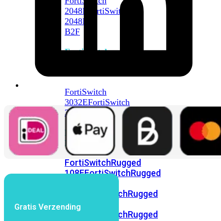
FortiSwitch
2048F
FortiSwitch
2048F-
B2F
FortiSwitch
3000
Series
FortiSwitch
3032E
FortiSwitch
3032G
FortiSwitch
Ruggedized
FortiSwitchRugged
108F
FortiSwitchRugged
112F-
POE
FortiSwitchRugged
216F-
Gratis Verzending
POE
FortiSwitchRugged