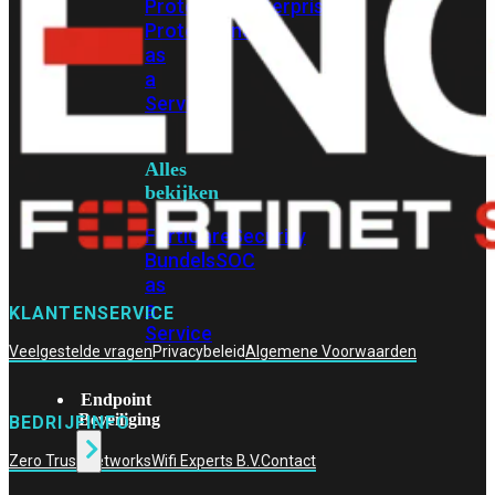
Protection
Enterprise
Protection
SOC
as
a
Service
Alles
bekijken
FortiCare
Security
Bundels
SOC
as
a
KLANTENSERVICE
Service
Veelgestelde vragen
Privacybeleid
Algemene Voorwaarden
Endpoint
Beveiliging
BEDRIJFINFO
Zero Trust Networks
Wifi Experts B.V.
Contact