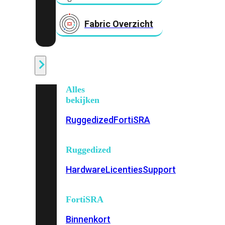
Fabric Overzicht
Industrieel
Alles
bekijken
Ruggedized
FortiSRA
Ruggedized
Hardware
Licenties
Support
FortiSRA
Binnenkort