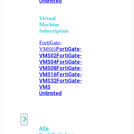
Unlimited
Virtual
Machine
Subscription
FortiGate-
FortiGate-
VMS01
VMS02
FortiGate-
VMS04
FortiGate-
VMS08
FortiGate-
VMS16
FortiGate-
VMS32
FortiGate-
VMS
Unlimited
Switch
Alle