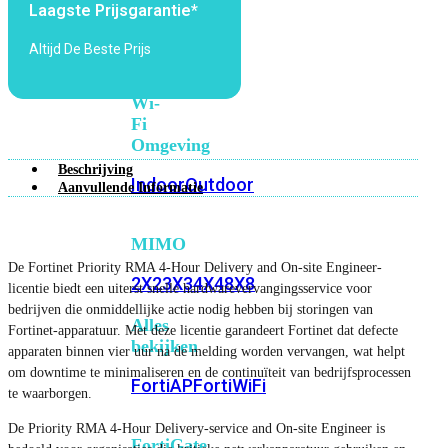
Laagste Prijsgarantie*
6E
Wi-
Fi
Altijd De Beste Prijs
7
Wi-
Fi
Omgeving
Beschrijving
Indoor
Outdoor
Aanvullende Informatie
MIMO
De Fortinet Priority RMA 4-Hour Delivery and On-site Engineer-
2X2
3X3
4X4
8X8
licentie biedt een uiterst snelle hardwarevervangingsservice voor
bedrijven die onmiddellijke actie nodig hebben bij storingen van
Alles
Fortinet-apparatuur. Met deze licentie garandeert Fortinet dat defecte
bekijken
apparaten binnen vier uur na de melding worden vervangen, wat helpt
om downtime te minimaliseren en de continuïteit van bedrijfsprocessen
FortiAP
FortiWiFi
te waarborgen.
De Priority RMA 4-Hour Delivery-service and On-site Engineer is
FortiGate