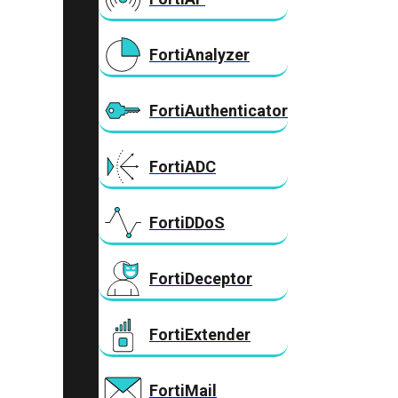
FortiAnalyzer
FortiAuthenticator
FortiADC
FortiDDoS
FortiDeceptor
FortiExtender
FortiMail