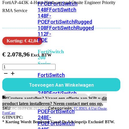
FortiAP-443K 4-Hour Hardware and Onsite Engineer Priority
FPOE
FortiSwitch
148F
FortiSwitch
RMA Service
148F-
POE
FortiSwitchRugged
108F
FortiSwitchRugged
112F-
POE
Korting: € 42,04
FortiSwitch
€
2.078,96
200
Series
FortiAP-
443K
FortiSwitch
5
224D-
jaar
Toevoegen Aan Winkelwagen
FPOE
FortiSwitch
4-
uur
248D
FortiSwitch
Hardware
Grotere aantallen? Vraag een offerte aan.
Wilt u dit
224E
Fortiswitch
RMA
product laten installeren? Neem contact met ons op.
224E-
en
SKU:
Categorieën:
FC-10-FP43K-212-02-60
FC-RMA-4-Uur-Onsite
,
POE
FortiSwitch
Onsite
FortiCare
248E-
GTIN/UPC:
Engineer
* Korting Wordt Berekend Vanaf De Adviesprijs Exclusief BTW.
POE
FortiSwitch
Service
aantal