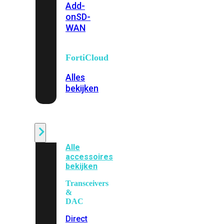
Add-
on
SD-
WAN
FortiCloud
Alles
bekijken
Accessoires
Alle
accessoires
bekijken
Transceivers
&
DAC
Direct