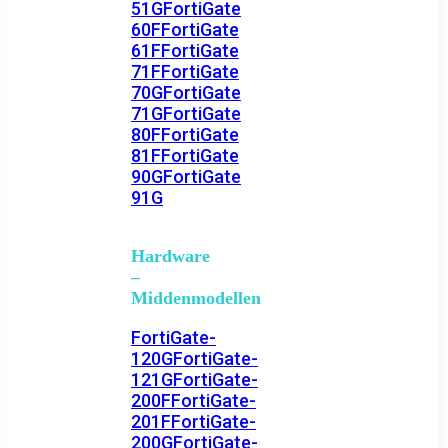
51G
FortiGate
60F
FortiGate
61F
FortiGate
71F
FortiGate
70G
FortiGate
71G
FortiGate
80F
FortiGate
81F
FortiGate
90G
FortiGate
91G
Hardware
–
Middenmodellen
FortiGate-
120G
FortiGate-
121G
FortiGate-
200F
FortiGate-
201F
FortiGate-
200G
FortiGate-