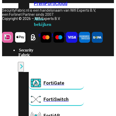
Prem
FortiCloud
SecurityFabric.nl is een handelsnaam van Wifi Experts B.V,
een Fortinet Partner sinds 2007.
Alles
Copyright © 2026 – Wifi Experts B.V.
bekijken
FortiClient
FortiEndpoint
Security
Fabric
Producten
FortiGate
FortiSwitch
FortiAP