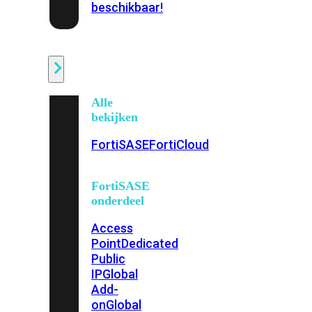
beschikbaar!
Cloud
Alle
bekijken
FortiSASE
FortiCloud
FortiSASE
onderdeel
Access
Point
Dedicated
Public
IP
Global
Add-
on
Global