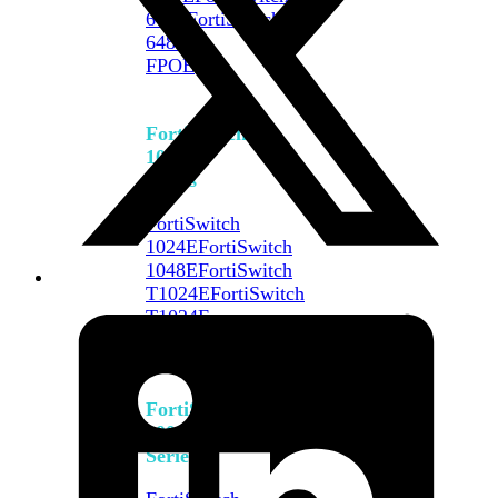
648F
FortiSwitch
648F-
FPOE
FortiSwitch
1000
Series
FortiSwitch
1024E
FortiSwitch
1048E
FortiSwitch
T1024E
FortiSwitch
T1024F-
FPOE
FortiSwitch
1048G
FortiSwitch
2000
Series