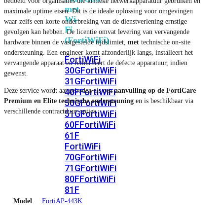
bedoeld voor organisaties die kritieke netwerkapparatuur gebruiken en
met
maximale uptime eisen. Dit is de ideale oplossing voor omgevingen
Wi-
waar zelfs een korte onderbreking van de dienstverlening ernstige
Fi
gevolgen kan hebben. De licentie omvat levering van vervangende
(FortiWiFi)
hardware binnen de vastgestelde tijdslimiet,
met
technische on-site
ondersteuning. Een engineer komt afzonderlijk langs, installeert het
FortiWiFi
vervangende apparaat en retourneert de defecte apparatuur, indien
30G
FortiWiFi
gewenst.
31G
FortiWiFi
Deze service wordt aangeboden als een
aanvulling op de FortiCare
40F
FortiWiFi
Premium en Elite technische ondersteuning
en is beschikbaar via
50G
FortiWiFi
verschillende contractduur opties.
51G
FortiWiFi
60F
FortiWiFi
61F
FortiWiFi
70G
FortiWiFi
71G
FortiWiFi
80F
FortiWiFi
81F
Model
FortiAP-443K
Licentie