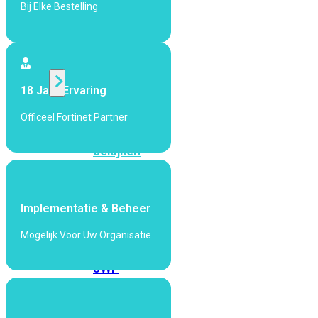
424F-
Bij Elke Bestelling
POE
WiFi
18 Jaar Ervaring
Alle
Officeel Fortinet Partner
Access
Points
bekijken
Wi-
Fi
Implementatie & Beheer
Generatie
Mogelijk Voor Uw Organisatie
Wi-
Fi
5
Wi-
Fi
6
Wi-
Fi