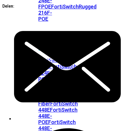
248E-
FPOE
FortiSwitchRugged
Delen:
216F-
POE
FortiSwitch
400
Series
FortiSwitch
FortiSwitch
424E
424E-
POE
FortiSwitch
424E-
FPOE
FortiSwitch
424E-
Fiber
FortiSwitch
448E
FortiSwitch
448E-
POE
FortiSwitch
448E-