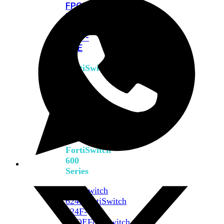
FPOE
FortiSwitch
M426E-
FPOE
FortiSwitchRugged
424F-
POE
FortiSwitch
500
Series
FortiSwitch
548D-
FPOE
FortiSwitch
600
Series
FortiSwitch
624F
FortiSwitch
624F-
FPOE
FortiSwitch